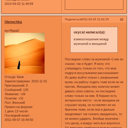
2013-04-02 11:49:59
44
Поделиться
2011-02-03 11:02:25
Olenochka
мугЯрраб
oxycat написал(а):
взимоотношения между
мужчиной и женщиной
Последнее слово за мужчиной =) как он
сказал, так и будет. Я могу это
утверждать только из того, что мои
подруги мусульманки рассказывают.
Откуда:
Киев
Из дому выйти только с разрешения
Зарегистрирован
: 2010-11-01
мужа, на работу ходить тоже если он не
Приглашений:
0
против. Женщина ему конечно может
Сообщений:
125
давать свои советы, но последнее
Уважение:
+26
слово только за ним. В Коране есть
Позитив:
+31
интересное место - если женщина не
Пол:
Женский
слушает мужа, он оставляет ее на
Провел на форуме:
брачном ложе, если она и дальше
1 день 13 часов
продолжает так сказать вредничать, то
Последний визит:
ее можно ударить. Вообще мужчина -
2011-09-07 16:49:50
это центр, и вокруг него все вертится.
От женщины требуется всегда хорошо