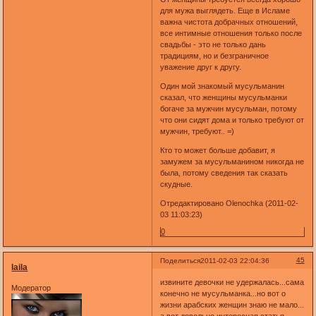
для мужа выглядеть. Еще в Исламе
важна чистота добрачных отношений,
все интимные отношения только после
свадьбы - это не только дань
традициям, но и безграничное
уважение друг к другу.
Один мой знакомый мусульманин
сказал, что женщины мусульманки
богаче за мужчин мусульман, потому
что они сидят дома и только требуют от
мужчин, требуют.. =)
Кто то может больше добавит, я
замужем за мусульманином никогда не
была, потому сведения так сказать
скудные.
Отредактировано Olenochka (2011-02-
03 11:03:23)
0
45
Поделиться
2011-02-03 22:04:36
laila
извините девочки не удержалась...сама
Модератор
конечно не мусульманка...но вот о
жизни арабских женщин знаю не мало...
а вот довольно интересная статья