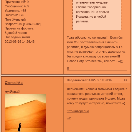
Приглашений:
0
очень-очень мудрые
Сообщений:
489
слова! Совершенно
Уважение:
+35
согласна. И не только
Позитив:
+76
Ислама, но и любой
Пол:
Женский
религии.
Возраст:
40
[1986-02-02]
Провел на форуме:
8 дней 8 часов
Последний визит:
Тоже абсолютно согласна!!!! Если бы
2013-03-16 14:26:46
мой МЧ заставлял меня сменить
религию, я думаю попрощалась бы с
ним, не исключая того, что даже могла
бы придти к исламу со временем!!!
Слава Богу, что все так, как есть! =)))
0
58
Поделиться
2011-02-09 19:23:02
Olenochka
Девченки!!! В своем любимом
Esquire
я
мугЯрраб
нашла пять реальных историй о том,
почему люди принимают Ислам. Может
кому то будет интересно, почитайте =)
Это интересно
.
+2