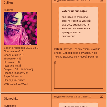
54
Поделиться
2011-02-05 01:32:35
Julliett
кхабИ:р
xatxor написал(а):
принятие ислама ради
кого-то (жениха, друзей,
статуса, смены места
жительства, интереса к
культуре и пр.) -
лицемерие.
Зарегистрирован
: 2010-08-27
xatxor
, вот это - очень-очень мудрые
Приглашений:
0
слова! Совершенно согласна. И не
Сообщений:
237
только Ислама, но и любой религии.
Уважение:
+39
Позитив:
+38
0
Пол:
Женский
Возраст:
39
[1987-06-05]
Провел на форуме:
2 дня 20 часов
Последний визит:
2011-10-18 02:07:23
55
Поделиться
2011-02-05 12:19:19
Olenochka
мугЯрраб