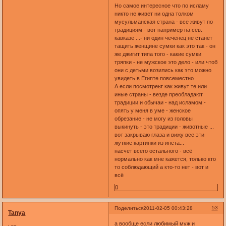
Но самое интересное что по исламу
никто не живет ни одна толком
мусульманская страна - все живут по
традициям - вот например на сев.
кавказе ...- ни один чеченец не станет
тащить женщине сумки как это так - он
же джигит типа того - какие сумки
тряпки - не мужское это дело - или чтоб
они с детьми возились как это можно
увидеть в Египте повсеместно
А если посмотреьт как живут те или
иные страны - везде преобладают
традиции и обычаи - над исламом -
опять у меня в уме - женское
обрезание - не могу из головы
выкинуть - это традиции - животные ...
вот закрываю глаза и вижу все эти
жуткие картинки из инета...
насчет всего остального - всё
нормально как мне кажется, только кто
то соблюдающий а кто-то нет - вот и
всё
0
53
Поделиться
2011-02-05 00:43:28
Tanya
а вообще если любимый муж и