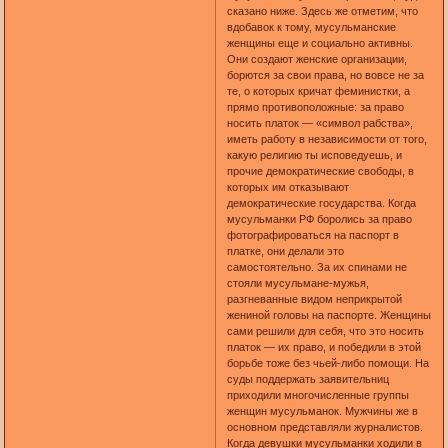
сказано ниже. Здесь же отметим, что
вдобавок к тому, мусульманские
женщины еще и социально активны.
Они создают женские организации,
борются за свои права, но вовсе не за
те, о которых кричат феминистки, а
прямо противоположные: за право
носить платок — «символ рабства»,
иметь работу в независимости от того,
какую религию ты исповедуешь, и
прочие демократические свободы, в
которых им отказывают
демократические государства. Когда
мусульманки РФ боролись за право
фотографироваться на паспорт в
платке, они делали это
самостоятельно. За их спинами не
стояли мусульмане-мужья,
разгневанные видом неприкрытой
жениной головы на паспорте. Женщины
сами решили для себя, что это носить
платок — их право, и победили в этой
борьбе тоже без чьей-либо помощи. На
суды поддержать заявительниц
приходили многочисленные группы
женщин мусульманок. Мужчины же в
основном представляли журналистов.
Когда девушки мусульманки ходили в