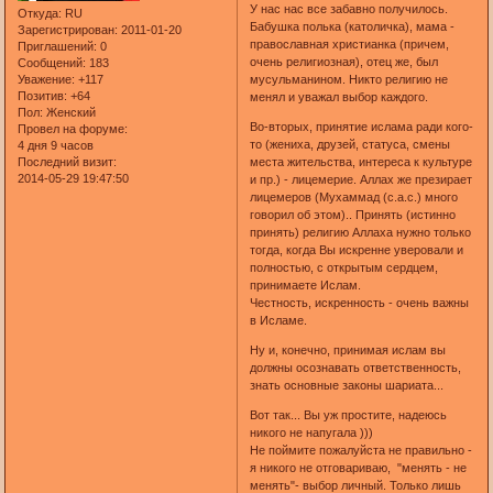
У нас нас все забавно получилось.
Откуда:
RU
Бабушка полька (католичка), мама -
Зарегистрирован
: 2011-01-20
православная христианка (причем,
Приглашений:
0
очень религиозная), отец же, был
Сообщений:
183
мусульманином. Никто религию не
Уважение:
+117
Позитив:
+64
менял и уважал выбор каждого.
Пол:
Женский
Во-вторых, принятие ислама ради кого-
Провел на форуме:
то (жениха, друзей, статуса, смены
4 дня 9 часов
места жительства, интереса к культуре
Последний визит:
2014-05-29 19:47:50
и пр.) - лицемерие. Аллах же презирает
лицемеров (Мухаммад (с.а.с.) много
говорил об этом).. Принять (истинно
принять) религию Аллаха нужно только
тогда, когда Вы искренне уверовали и
полностью, с открытым сердцем,
принимаете Ислам.
Честность, искренность - очень важны
в Исламе.
Ну и, конечно, принимая ислам вы
должны осознавать ответственность,
знать основные законы шариата...
Вот так... Вы уж простите, надеюсь
никого не напугала )))
Не поймите пожалуйста не правильно -
я никого не отговариваю, "менять - не
менять"- выбор личный. Только лишь