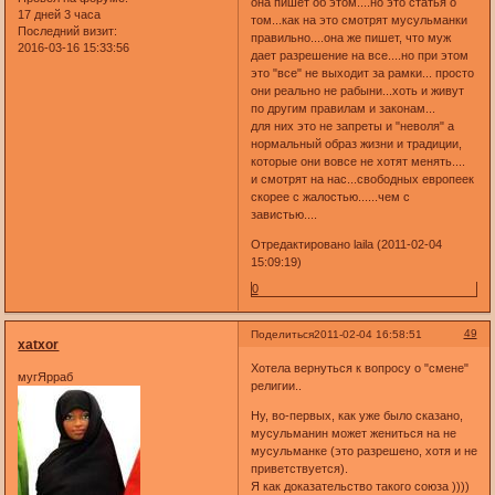
она пишет об этом....но это статья о
17 дней 3 часа
том...как на это смотрят мусульманки
Последний визит:
правильно....она же пишет, что муж
2016-03-16 15:33:56
дает разрешение на все....но при этом
это "все" не выходит за рамки... просто
они реально не рабыни...хоть и живут
по другим правилам и законам...
для них это не запреты и "неволя" а
нормальный образ жизни и традиции,
которые они вовсе не хотят менять....
и смотрят на нас...свободных европеек
скорее с жалостью......чем с
завистью....
Отредактировано laila (2011-02-04
15:09:19)
0
49
Поделиться
2011-02-04 16:58:51
xatxor
Хотела вернуться к вопросу о "смене"
мугЯрраб
религии..
Ну, во-первых, как уже было сказано,
мусульманин может жениться на не
мусульманке (это разрешено, хотя и не
приветствуется).
Я как доказательство такого союза ))))