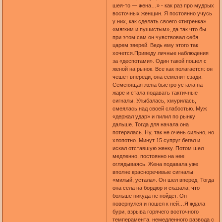
шея-то — жена…» - как раз про мудрых
восточных женщин. Я постоянно учусь
у них, как сделать своего «тигренка»
«мягким и пушистым», да так что бы
при этом сам он чувствовал себя
царем зверей. Ведь ему этого так
хочется.Приведу личные наблюдения
за «деспотами». Один такой пошел с
женой на рынок. Все как полагается: он
чешет впереди, она семенит сзади.
Семенящая жена быстро устала на
жаре и стала подавать тактичные
сигналы. Улыбалась, хмурилась,
смеялась над своей слабостью. Муж
«держал удар» и пилил по рынку
дальше. Тогда для начала она
потерялась. Ну, так не очень сильно, но
хлопотно. Минут 15 супруг бегал и
искал отставшую женку. Потом шел
медленно, постоянно на нее
оглядываясь. Жена подавала уже
вполне красноречивые сигналы
«милый, устала». Он шел вперед. Тогда
она села на бордюр и сказала, что
больше никуда не пойдет. Он
повернулся и пошел к ней…Я ждала
бури, взрыва горячего восточного
темперамента, немедленного развода с