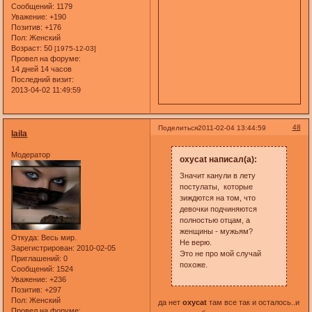
Сообщений:
1179
Уважение:
+190
Позитив:
+176
Пол:
Женский
Возраст:
50
[1975-12-03]
Провел на форуме:
14 дней 14 часов
Последний визит:
2013-04-02 11:49:59
48
Поделиться
2011-02-04 13:44:59
laila
Модератор
oxycat написал(а):
Значит канули в лету
постулаты, которые
зиждются на том, что
девочки подчиняются
полностью отцам, а
женщины - мужьям?
Откуда:
Весь мир.
Не верю.
Зарегистрирован
: 2010-02-05
Это не про мой случай
Приглашений:
0
похоже.
Сообщений:
1524
Уважение:
+236
Позитив:
+297
Пол:
Женский
да нет
oxycat
там все так и осталось..и
Провел на форуме: