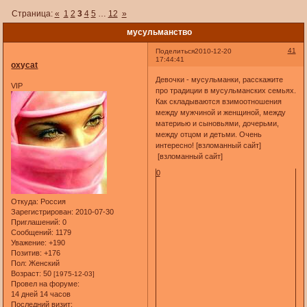
Страница:
«
1
2
3
4
5
…
12
»
мусульманство
41
Поделиться
2010-12-20
17:44:41
oxycat
Девочки - мусульманки, расскажите
VIP
про традиции в мусульманских семьях.
Как складываются взимоотношения
между мужчиной и женщиной, между
материью и сыновьями, дочерьми,
между отцом и детьми. Очень
интересно! [взломанный сайт]
[взломанный сайт]
0
Откуда:
Россия
Зарегистрирован
: 2010-07-30
Приглашений:
0
Сообщений:
1179
Уважение:
+190
Позитив:
+176
Пол:
Женский
Возраст:
50
[1975-12-03]
Провел на форуме:
14 дней 14 часов
Последний визит: