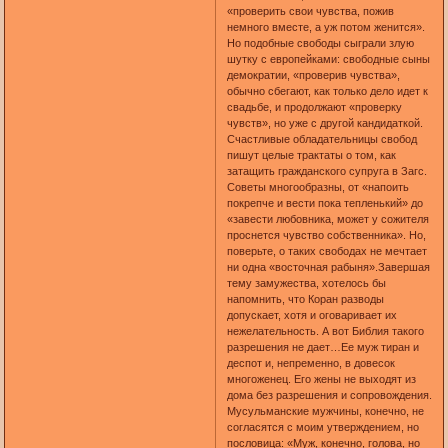
«проверить свои чувства, пожив
немного вместе, а уж потом женится».
Но подобные свободы сыграли злую
шутку с европейками: свободные сыны
демократии, «проверив чувства»,
обычно сбегают, как только дело идет к
свадьбе, и продолжают «проверку
чувств», но уже с другой кандидаткой.
Счастливые обладательницы свобод
пишут целые трактаты о том, как
затащить гражданского супруга в Загс.
Советы многообразны, от «напоить
покрепче и вести пока тепленький» до
«завести любовника, может у сожителя
проснется чувство собственника». Но,
поверьте, о таких свободах не мечтает
ни одна «восточная рабыня».Завершая
тему замужества, хотелось бы
напомнить, что Коран разводы
допускает, хотя и оговаривает их
нежелательность. А вот Библия такого
разрешения не дает…Ее муж тиран и
деспот и, непременно, в довесок
многоженец. Его жены не выходят из
дома без разрешения и сопровождения.
Мусульманские мужчины, конечно, не
согласятся с моим утверждением, но
пословица: «Муж, конечно, голова, но