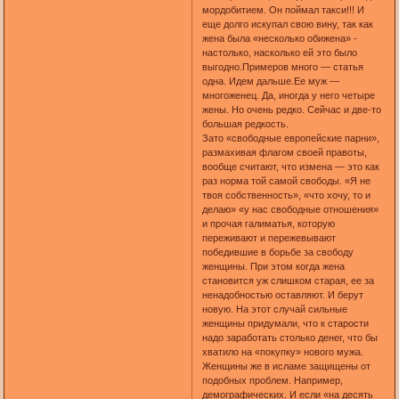
мордобитием. Он поймал такси!!! И
еще долго искупал свою вину, так как
жена была «несколько обижена» -
настолько, насколько ей это было
выгодно.Примеров много — статья
одна. Идем дальше.Ее муж —
многоженец. Да, иногда у него четыре
жены. Но очень редко. Сейчас и две-то
большая редкость.
Зато «свободные европейские парни»,
размахивая флагом своей правоты,
вообще считают, что измена — это как
раз норма той самой свободы. «Я не
твоя собственность», «что хочу, то и
делаю» «у нас свободные отношения»
и прочая галиматья, которую
переживают и пережевывают
победившие в борьбе за свободу
женщины. При этом когда жена
становится уж слишком старая, ее за
ненадобностью оставляют. И берут
новую. На этот случай сильные
женщины придумали, что к старости
надо заработать столько денег, что бы
хватило на «покупку» нового мужа.
Женщины же в исламе защищены от
подобных проблем. Например,
демографических. И если «на десять