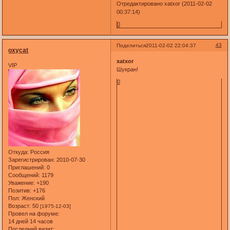
Отредактировано xatxor (2011-02-02
00:37:14)
0
43
Поделиться
2011-02-02 22:04:37
oxycat
xatxor
VIP
Шукран!
0
Откуда:
Россия
Зарегистрирован
: 2010-07-30
Приглашений:
0
Сообщений:
1179
Уважение:
+190
Позитив:
+176
Пол:
Женский
Возраст:
50
[1975-12-03]
Провел на форуме:
14 дней 14 часов
Последний визит: