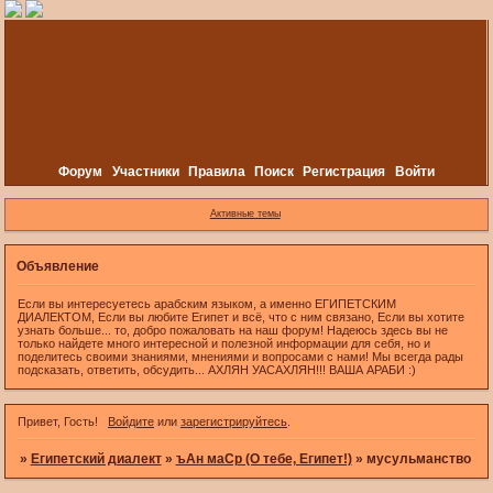
Форум
Участники
Правила
Поиск
Регистрация
Войти
Активные темы
Объявление
Если вы интересуетесь арабским языком, а именно ЕГИПЕТСКИМ
ДИАЛЕКТОМ, Если вы любите Египет и всё, что с ним связано, Если вы хотите
узнать больше... то, добро пожаловать на наш форум! Надеюсь здесь вы не
только найдете много интересной и полезной информации для себя, но и
поделитесь своими знаниями, мнениями и вопросами с нами! Мы всегда рады
подсказать, ответить, обсудить... АХЛЯН УАСАХЛЯН!!! ВАША АРАБИ :)
Привет, Гость!
Войдите
или
зарегистрируйтесь
.
»
Египетский диалект
»
ъАн маСр (О тебе, Египет!)
»
мусульманство