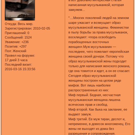
написанная мусульманкой, которая
замужем...
"....Многих поколений людей на земном
шаре ужасает и возмущает образ
Откуда:
Весь мир.
мусульманской женщины. Феминистки
Зарегистрирован
: 2010-02-05
в пылу борьбы за права мусульманок,
Приглашений:
0
восклицают: «пора освободить
Сообщений:
1524
порабощенных восточных
Уважение:
+236
Позитив:
+297
женщин».Муж мусульманин —
Пол:
Женский
последнее, чего пожелает европейская
Провел на форуме:
женщина своей дочери. Потому что
17 дней 3 часа
образ мусульманской жены подходит
Последний визит:
только для написания женского романа,
2016-03-16 15:33:56
где она томится и ждет, а он ее спасает.
Сегодня образ мусульманской
женщины построен на целом ряде
мифов. Вот лишь наиболее
распространенные из них:
Миф первый. Бедная, несчастная
мусульманская женщина лишена
всяческих прав и свобод.
Миф второй. Как быка на заклание, ее
выдают замуж.
Миф третий. Ее муж тиран, деспот и,
непременно, в довесок многоженец. Его
жены не выходят из дома без
разрешения и сопровождения.