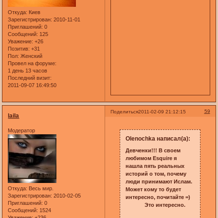
Откуда:
Киев
Зарегистрирован
: 2010-11-01
Приглашений:
0
Сообщений:
125
Уважение:
+26
Позитив:
+31
Пол:
Женский
Провел на форуме:
1 день 13 часов
Последний визит:
2011-09-07 16:49:50
59
Поделиться
2011-02-09 21:12:15
laila
Модератор
Olenochka написал(а):
Девченки!!! В своем
любимом Esquire я
нашла пять реальных
историй о том, почему
люди принимают Ислам.
Откуда:
Весь мир.
Может кому то будет
Зарегистрирован
: 2010-02-05
интересно, почитайте =)
Приглашений:
0
Это интересно.
Сообщений:
1524
Уважение:
+236