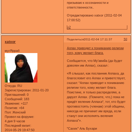
призываю к осознанности и
ответственности..
Отредактировано xatxor (2011-02-04
17:00:52)
+2
50
Поделиться
2011-02-04 17:11:37
xatxor
Аллах приводит к пониманию религии
мугЯрраб
того, кому желает блага.
Сообщается, что Му'авийа (да будет
доволен им Аллах), сказал :
«Я слышал, как посланник Аллаха, да
благословит его Аллах и приветствует,
сказал: “Аллах приводит к пониманию
Откуда:
RU
религии того, кому желает блага.
Зарегистрирован
: 2011-01-20
Поистине, я только распределяю, а
Приглашений:
0
дарует Аллах. (Помните, что,) пока не
Сообщений:
183
придёт веление Аллаха*, тот, кто будет
Уважение:
+117
противостоять (членам) этой общины,
Позитив:
+64
никогда не причинит им вреда, если
Пол:
Женский
станут они исполнять веления
Провел на форуме:
Аллаха”».
4 дня 9 часов
Последний визит:
"Сахих" Аль Бухари
2014-05-29 19:47:50