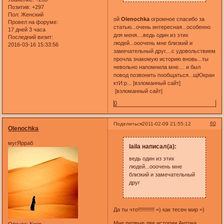
Позитив:
+297
Пол:
Женский
ой
Olenochka
огромное спасибо за
Провел на форуме:
статью...очень интересная...особенно
17 дней 3 часа
для меня....ведь один из этих
Последний визит:
людей...ооочень мне близкий и
2016-03-16 15:33:56
замечательный друг....с удовольствием
прочла знакомую историю вновь...ты
невольно напомнила мне.... и был
повод позвонить пообщаться...щЮкран
ктИ:р... [взломанный сайт]
[взломанный сайт]
0
60
Поделиться
2011-02-09 21:55:12
Olenochka
мугЯрраб
laila написал(а):
ведь один из этих
людей...ооочень мне
близкий и замечательный
друг
Да ты что!!!!!!!!!!! =) как тесен мир =)
Мне первые две истории Антона