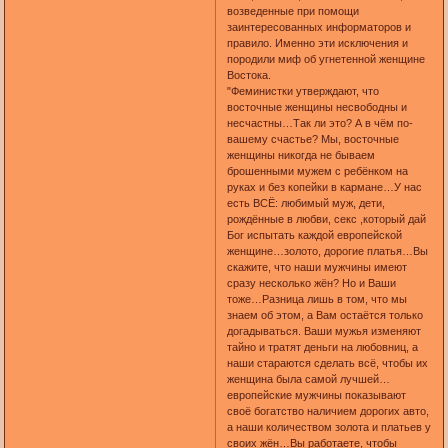
возведенные при помощи
заинтересованных информаторов и
правило. Именно эти исключения и
породили миф об угнетенной женщине
Востока.
"Феминистки утверждают, что
восточные женщины несвободны и
несчастны…Так ли это? А в чём по-
вашему счастье? Мы, восточные
женщины никогда не бываем
брошенными мужем с ребёнком на
руках и без копейки в кармане…У нас
есть ВСЁ: любимый муж, дети,
рождённые в любви, секс ,который дай
Бог испытать каждой европейской
женщине…золото, дорогие платья…Вы
скажите, что наши мужчины имеют
сразу несколько жён? Но и Ваши
тоже…Разница лишь в том, что мы
знаем об этом, а Вам остаётся только
догадываться. Ваши мужья изменяют
тайно и тратят деньги на любовниц, а
наши стараются сделать всё, чтобы их
женщина была самой лучшей…
европейские мужчины показывают
своё богатство наличием дорогих авто,
а наши количеством золота и платьев у
своих жён…Вы работаете, чтобы