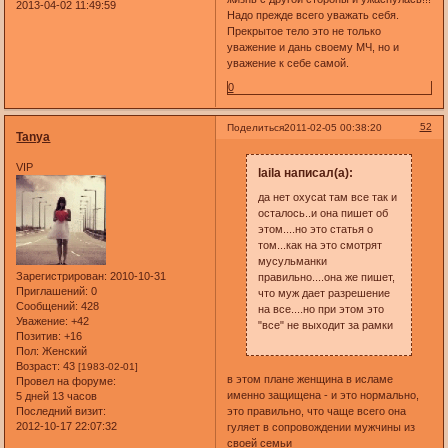
2013-04-02 11:49:59
Надо прежде всего уважать себя.
Прекрытое тело это не только
уважение и дань своему МЧ, но и
уважение к себе самой.
0
52
Поделиться
2011-02-05 00:38:20
Tanya
VIP
laila написал(а):
да нет oxycat там все так и
осталось..и она пишет об
этом....но это статья о
том...как на это смотрят
мусульманки
Зарегистрирован
: 2010-10-31
правильно....она же пишет,
Приглашений:
0
что муж дает разрешение
Сообщений:
428
на все....но при этом это
Уважение:
+42
"все" не выходит за рамки
Позитив:
+16
Пол:
Женский
Возраст:
43
[1983-02-01]
в этом плане женщина в исламе
Провел на форуме:
именно защищена - и это нормально,
5 дней 13 часов
Последний визит:
это правильно, что чаще всего она
2012-10-17 22:07:32
гуляет в сопровождении мужчины из
своей семьи