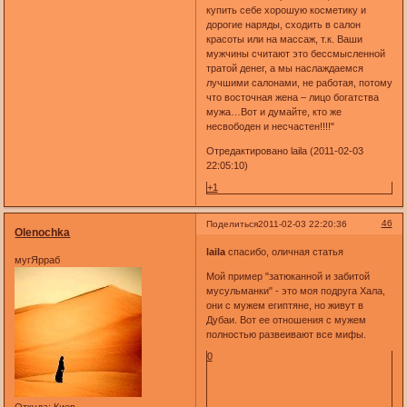
купить себе хорошую косметику и
дорогие наряды, сходить в салон
красоты или на массаж, т.к. Ваши
мужчины считают это бессмысленной
тратой денег, а мы наслаждаемся
лучшими салонами, не работая, потому
что восточная жена – лицо богатства
мужа…Вот и думайте, кто же
несвободен и несчастен!!!!"
Отредактировано laila (2011-02-03
22:05:10)
+1
46
Поделиться
2011-02-03 22:20:36
Olenochka
laila
спасибо, оличная статья
мугЯрраб
Мой пример "затюканной и забитой
мусульманки" - это моя подруга Хала,
они с мужем египтяне, но живут в
Дубаи. Вот ее отношения с мужем
полностью развеивают все мифы.
0
Откуда:
Киев