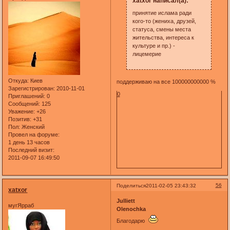
xatxor написал(а):
принятие ислама ради
кого-то (жениха, друзей,
статуса, смены места
жительства, интереса к
культуре и пр.) -
лицемерие
Откуда:
Киев
поддерживаю на все 100000000000 %
Зарегистрирован
: 2010-11-01
0
Приглашений:
0
Сообщений:
125
Уважение:
+26
Позитив:
+31
Пол:
Женский
Провел на форуме:
1 день 13 часов
Последний визит:
2011-09-07 16:49:50
56
Поделиться
2011-02-05 23:43:32
xatxor
Julliett
мугЯрраб
Olenochka
Благодарю