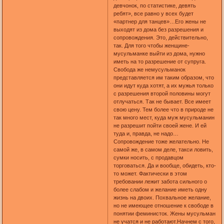
девчонок, по статистике, девять
ребят», все равно у всех будет
«партнер для танцев»…Его жены не
выходят из дома без разрешения и
сопровождения. Это, действительно,
так. Для того чтобы женщине-
мусульманке выйти из дома, нужно
иметь на то разрешение от супруга.
Свобода же немусульманок
представляется им таким образом, что
они идут куда хотят, а их мужья только
с разрешения второй половины могут
отлучаться. Так не бывает. Все имеет
свою цену. Тем более что в природе не
так много мест, куда муж мусульманин
не разрешит пойти своей жене. И ей
туда и, правда, не надо…
Сопровождение тоже желательно. Не
самой же, в самом деле, такси ловить,
сумки носить, с продавцом
торговаться. Да и вообще, обидеть, кто-
то может. Фактически в этом
требовании лежит забота сильного о
более слабом и желание иметь одну
жизнь на двоих. Похвальное желание,
но не имеющее отношение к свободе в
понятии феминисток. Жены мусульман
не учатся и не работают.Начнем с того,