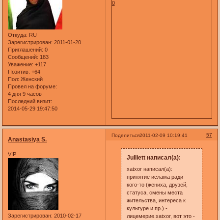
0
Откуда:
RU
Зарегистрирован
: 2011-01-20
Приглашений:
0
Сообщений:
183
Уважение:
+117
Позитив:
+64
Пол:
Женский
Провел на форуме:
4 дня 9 часов
Последний визит:
2014-05-29 19:47:50
57
Поделиться
2011-02-09 10:19:41
Anastasiya S.
VIP
Julliett написал(а):
xatxor написал(а):
принятие ислама ради
кого-то (жениха, друзей,
статуса, смены места
жительства, интереса к
культуре и пр.) -
Зарегистрирован
: 2010-02-17
лицемерие.xatxor, вот это -