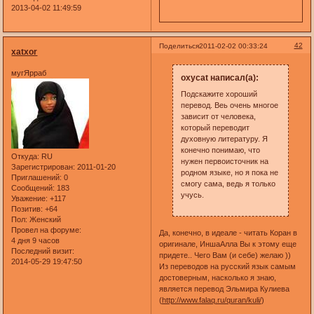
2013-04-02 11:49:59
42
Поделиться
2011-02-02 00:33:24
xatxor
мугЯрраб
oxycat написал(а):
Подскажите хороший
перевод. Веь очень многое
зависит от человека,
который переводит
духовную литературу. Я
конечно понимаю, что
Откуда:
RU
нужен первоисточник на
Зарегистрирован
: 2011-01-20
родном языке, но я пока не
Приглашений:
0
смогу сама, ведь я только
Сообщений:
183
учусь.
Уважение:
+117
Позитив:
+64
Пол:
Женский
Провел на форуме:
Да, конечно, в идеале - читать Коран в
4 дня 9 часов
оригинале, ИншаАлла Вы к этому еще
Последний визит:
придете.. Чего Вам (и себе) желаю ))
2014-05-29 19:47:50
Из переводов на русский язык самым
достоверным, насколько я знаю,
является перевод Эльмира Кулиева
(
http://www.falaq.ru/quran/kuli/
)