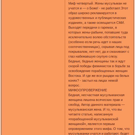
Миф четвертый. Жены мусульман не
учатся и — о Боже! - не работают.Этот
образ широко рекламируется в
художественных и публицистических
изданиях, а также освещается СМИ.
Выходят передачи о гаремах, в
которых жены-рабыни, попавшие туда
исключительно волею обстоятельств
(особенно если речь идет о наших
соотечественницах), скрывая лица под
покрывалом, нет-нет, да и смахивают с
глаз набежавшую скупую слезу.
Бедные, бедные женщины так и ждут
скорой победы феминисток в борьбе за
освобождение порабощенных женщин
Востока. И где же все рыцари на белых
конях? - застыл на лицах немой
вопрос.
МИФООПРОВЕРЖЕНИЕ
Бедная, несчастная мусульманская
женщина лишена всяческих прав и
свобод. Автор данного материала —
мусульманская жена. И то, что вы
читаете статью, написанную
«порабощенной мусульманской
женщиной», является первым
опровержением этого мифа. О том, что
мусульманки учатся и работают, будет