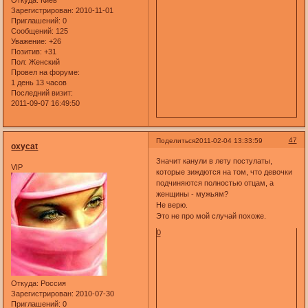
Зарегистрирован
: 2010-11-01
Приглашений:
0
Сообщений:
125
Уважение:
+26
Позитив:
+31
Пол:
Женский
Провел на форуме:
1 день 13 часов
Последний визит:
2011-09-07 16:49:50
47
Поделиться
2011-02-04 13:33:59
oxycat
Значит канули в лету постулаты,
VIP
которые зиждются на том, что девочки
подчиняются полностью отцам, а
женщины - мужьям?
Не верю.
Это не про мой случай похоже.
0
Откуда:
Россия
Зарегистрирован
: 2010-07-30
Приглашений:
0