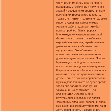
что учиться мусульманке не просто
разрешено. Стремление к получению
знаний и обучение им других, является
важнейшим требованием шариата.
Также стоит отметить, что в исламском
мире те женщины, которые имеют
желание работать, делают это без
всяких проблем. Жена пророка
Мухаммада — Хадиджа имела свой
бизнес. Но в отличие от свободных
европейских женщин, зарабатывание
денег не является обязанностью
мусульманки. Эта обязанность
полностью лежит на мужчине. А вот
домашние дела не расписаны. Пророк
Мухаммад в свободное от призыва
время занимался домашними делами.
К прописанным же обязанностям жены
относится ведение дома и воспитание
детей. Если с этим она справляется и
муж ею доволен, никто не будет против,
чтобы она работала «для души». В
заключении хочу отметить, что
большинство известных мне
мусульманок счастливы за своим
«домашним тираном», довольны своей
жизнью и ни о какой другой не мечтают.
Хотя, конечно, есть и исключения,