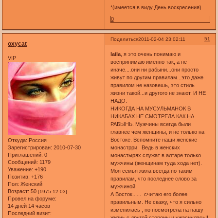
*(имеется в виду День воскресения)
0
51
Поделиться
2011-02-04 23:02:11
oxycat
laila
, я это очень понимаю и
VIP
воспринимаю именно так, а не
иначе....они ни рабыни...они просто
живут по другим правилам...это даже
правилом не назовешь, это стиль
жизни такой...и другого не знают. И НЕ
НАДО.
НИКОГДА НА МУСУЛЬМАНОК В
НИКАБАХ НЕ СМОТРЕЛА КАК НА
РАБЫНЬ. Мужчины всегда были
главнее чем женщины, и не только на
Востоке. Вспомните наши женские
Откуда:
Россия
монастрри. Ведь в женских
Зарегистрирован
: 2010-07-30
Приглашений:
0
монастырях служат в алтаре только
Сообщений:
1179
мужчины (женщинам туда хода нет).
Уважение:
+190
Моя семья жила всегда по таким
Позитив:
+176
правилам, что последнее слово за
Пол:
Женский
мужчиной.
Возраст:
50
[1975-12-03]
А Восток...... считаю его более
Провел на форуме:
правильным. Не скажу, что я сильно
14 дней 14 часов
изменилась , но посмотрела на нашу
Последний визит:
жизнь с другой стороны и ужаснулась!!!