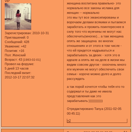
VIP
женщина воспитана правильно- это
нормально все законы ислама для
женщин -- нормально
это мы тут все эмансипированы и
ворочаем делами всякими и пытаемся
заработать и прожить поинтереснее в
силу того что мужчины не могут нас
Зарегистрирован
: 2010-10-31
обеспечить(многих)... а там женщина
Приглашений:
0
опять же защищена во многих
Сообщений:
428
отношениях и от этого в том числе -
Уважение:
+42
что ей придется надрываться и
Позитив:
+16
зарабатывать за двоих - хотя это в
Пол:
Женский
Возраст:
43
идеале а опять же на деле в жизни мы
[1983-02-01]
Провел на форуме:
видим совсем другое - оооочень много
5 дней 13 часов
еги мужчин не могут обеспечить свои
Последний визит:
семьи - короче можно долго и долго
2012-10-17 22:07:32
рассуждать
а так порой хочется чтобы тебя кто то
содержал и ты даже не имела
представления как это
зарабатывать:))))))))))))
Отредактировано Tanya (2011-02-05
00:45:11)
+2