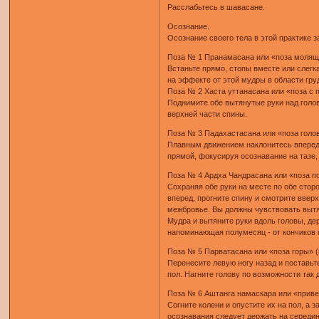
Расслабьтесь в шавасане.
Осознание.
Осознание своего тела в этой практике 
Поза № 1 Пранамасана или «поза молящ
Встаньте прямо, стопы вместе или слегк
на эффекте от этой мудры в области гру
Поза № 2 Хаста уттанасана или «поза с 
Поднимите обе вытянутые руки над голов
верхней части спины.
Поза № 3 Падахастасана или «поза голов
Плавным движением наклонитесь вперед о
прямой, фокусируя осознавание на тазе,
Поза № 4 Ардха Чандрасана или «поза по
Сохраняя обе руки на месте по обе сторо
вперед, прогните спину и смотрите ввер
межбровье. Вы должны чувствовать вытяж
Мудра и вытяните руки вдоль головы, де
напоминающая полумесяц - от кончиков п
Поза № 5 Парватасана или «поза горы» (
Перенесите левую ногу назад и поставьт
пол. Нагните голову по возможности так 
Поза № 6 Аштанга намаскара или «приве
Согните колени и опустите их на пол, а 
осознавания следует держать на середи