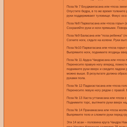
Поза № 7 Бхуджангасана или «поза змеи»
Опустите бедра, в то же время толкните 
руки поддерживают туловище. Фокус осоз
Поза №8 Парватасана или «поза горы» (в
Сохраняйте руки и ноги прямыми. Повора
Поза №9 Баласана или “поза ребенка” (
Согните ноги, сядьте на колени. Руки вы
Поза №10 Парватасана или «поза горы» 
Выпрямите ноги, поднимите ягодицы вверх
Поза № 11 Ардха Чандрасана или «поза п
Перенесите правую ногу вперед, помести
поднимите руки вверх и сведите ладони 
можно выше. В результате должна образо
руками пола.
Поза № 12 Падахастасана или «поза голо
Перенесите левую ногу рядом с правой. 
Поза № 13 Хаста уттанасана или «поза с
Поднимите торс, вытяните руки вверх над
Поза № 14 Пранамасана или «поза моля
Выпрямите тело и сложите руки перед гру
Эти 14 асан – половина круга Чандра Нам
круг Чандра Намаскар содержит 28 асан 