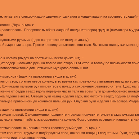
заключается в синхронизации движения, дыхания и концентрации на соответствующей ч
егося» (Вдох-выдох):
а расставлены. Поверхность обеих ладоней соедините перед грудью (намаскара мудра
ди.
поднятыми руками» (вдох на протяжении входа в асану):
ой ладонями вверх. Прогните спину и вытяните все тело. Вытяните голову как можно
а к ногам» (выдох на протяжении всего движения) :
т бедер. Положите руки на пол по обе стороны от стоп, а голову по возможности пр
 поворотной точке для натяжения мускулов спины и ног.
лумесяца» (вдох на протяжении входа в асану):
ны от стоп, согните левое колено, в то время как правую ногу вытяните назад по воз
х. Кончиками пальцев рук опирайтесь о пол для сохранения равновесия тела. Вдох на 
ение от бедра вверх вдоль передней части тела на всем пути до межбровного центра
ржа ладони вместе. Отводя руки назад и делая вдох, посмотрите вверх, поднимая под
альцев правой ноги до кончиков пальцев рук. Опуская руки и делая Намаскара Мудра,
выдох на протяжении входа в асану):
е около правой. Одновременно поднимите ягодицы и опустите голову между руками так
далеко вперед, чтобы глаза смотрели на колени. Фокус своего осознания направить на
тствие восемью членами тела» (поочередный вдох – выдох) :
затем коснитесь грудью и подбородком пола, сохраняя ягодицы поднятыми. Руки, подбор
не тела или на мышцах спины.