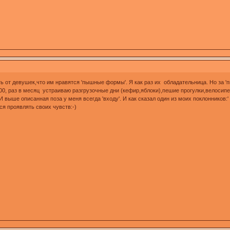
ть от девушек,что им нравятся 'пышные формы'. Я как раз их обладательница. Но за 
00, раз в месяц устраиваю разгрузочные дни (кефир,яблоки),пешие прогулки,велосип
И выше описанная поза у меня всегда 'входу'. И как сказал один из моих поклонников:
тся проявлять своих чувств:-)