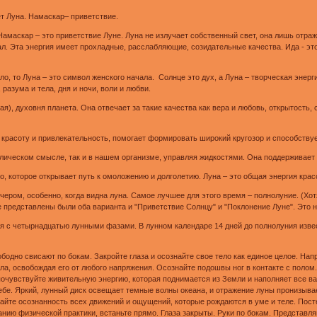
ет Луна. Намаскар– приветствие.
Hамаскар – это приветствие Луне. Луна не излучает собственный свет, она лишь отра
ал. Эта энергия имеет прохладные, расслабляющие, созидательные качества. Ида - эт
о, то Луна – это символ женского начала. Солнце это дух, а Луна – творческая эне
 разума и тела, дня и ночи, воли и любви.
ная), духовня планета. Она отвечает за такие качества как вера и любовь, открытость
 красоту и привлекательность, помогает формировать широкий кругозор и способству
олическом смысле, так и в нашем организме, управляя жидкостями. Она поддерживает 
, которое открывает путь к омоложению и долголетию. Луна – это общая энергия кра
ером, особенно, когда видна луна. Самое лучшее для этого время – полнолуние. (Хотя
е представлены были оба варианта и "Приветствие Солнцу" и "Поклонение Луне". Это н
 с четырнадцатью лунными фазами. В лунном календаре 14 дней до полнолуния извест
ободно свисают по бокам. Закройте глаза и осознайте свое тело как единое целое. На
ла, освобождая его от любого напряжения. Осознайте подошвы ног в контакте с полом.
почувствуйте живительную энергию, которая поднимается из Земли и наполняет все в
бе. Яркий, лунный диск освещает темные волны океана, и отражение луны пронизывае
ивайте осознанность всех движений и ощущений, которые рождаются в уме и теле. Пост
анию физической практики, встаньте прямо. Глаза закрыты. Руки по бокам. Представля