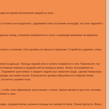
акре во время выполнения каждой из асан..
) и полностью выдохните, удерживая свое осознание на мудре, на силе ладоней и
 дальше назад, сохраняя комфортность позы и переводя внимание на кривизну
ислоните к коленям. Ноги должны оставаться прямыми. Старайтесь держать спину
можности дальше. Пальцы правой ноги и колено опираются о пол. Перенесите таз
протяжении переноса грудной клетки вперед и вверх. Фокус осознавания на
. Поднимите руки вверх и сведите ладони рук напротив груди, сделав Намаскара
бородок как можно выше. В результате должна образоваться плавная линия
 коснитесь руками пола.
, чтобы тело образовало треугольник с полом. Целью является достать пятками
 область шеи.
одок, грудная клетка, колени и пальцы ног касаются пола. Спина прогнута. Фокус