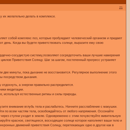
21
му их желательно делать в комплексе.
вляет собой комплекс поз, которые пробуждают человеческий организм и придают
от день. Когда вы будете приветствовать солнце, выразите ему свою
сердечно-сосудистую систему,позволяют сосредоточить ваши лучшие намерения
 циклов Приветствия Солнцу. Шаг за шагом, постепенный прогресс устраняет
или две минуты, пока дыхание не восстановится. Регулярное выполнение этого
зы посредством дыхания.
 отдохнуть, а энергии правильно распредилится.
ники медитации.
е, используя естественные ритмы и силы природы.
грузите внимание вглубь тела и раслабьтесь. Начните расслабление с макушки.
ти по всем частям тела, освобождайтесь от любого напряжения. Осознайте
ие через ступни уходит в землю. Одновременно с этим почувствуйте живительную
зируйте красное, светящееся, восходящее солнце которое наполняет ваши тело и
инхронных движений приветствия Солнцу, перетекающих одно в другое как в