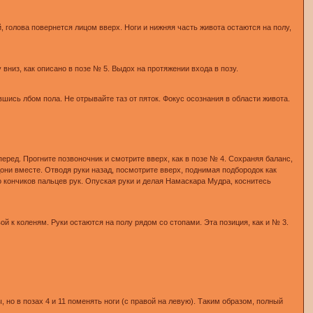
й, голова повернется лицом вверх. Ноги и нижняя часть живота остаются на полу,
вниз, как описано в позе № 5. Выдох на протяжении входа в позу.
увшись лбом пола. Не отрывайте таз от пяток. Фокус осознания в области живота.
еред. Прогните позвоночник и смотрите вверх, как в позе № 4. Сохраняя баланс,
дони вместе. Отводя руки назад, посмотрите вверх, поднимая подбородок как
 кончиков пальцев рук. Опуская руки и делая Намаскара Мудра, коснитесь
й к коленям. Руки остаются на полу рядом со стопами. Эта позиция, как и № 3.
 но в позах 4 и 11 поменять ноги (с правой на левую). Таким образом, полный