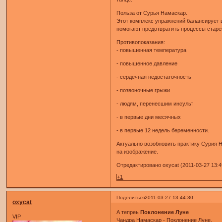
Польза от Сурья Намаскар.
Этот комплекс упражнений балансирует 
помогают предотвратить процессы старе
Противопоказания:
- повышенная температура
- повышенное давление
- сердечная недостаточность
- позвоночные грыжи
- людям, перенесшим инсульт
- в первые дни месячных
- в первые 12 недель беременности.
Актуально возобновить практику Сурия Н
на изображение.
Отредактировано oxycat (2011-03-27 13:4
+1
Поделиться
2011-03-27 13:44:30
oxycat
А тепреь
Поклонение Луне
VIP
Чандра Намаскар - Поклонение Луне.