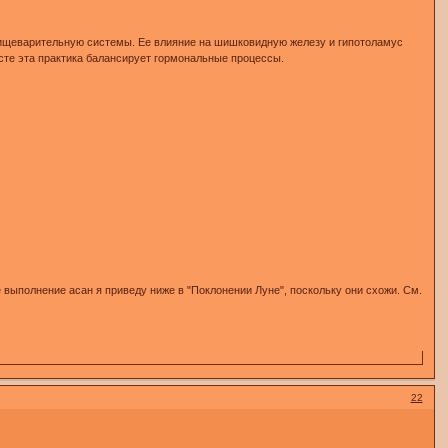
пищеварительную системы. Ее влияние на шишковидную железу и гипотоламус
сте эта практика балансирует гормональные процессы.
выполнение асан я приведу ниже в "Поклонении Луне", поскольку они схожи. См.
22