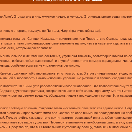
ие Луне". Это как инь и янь, мужское начало и женское. Это неразырвные вещи, поэто
ктивную энергию, текущую по Пингала, Нади (пранический канал).
нскрита означает Солнце. Намаскар – приветствие, или Приветствие Солнцу, предста
ь, медитативно сконцентрировав свое внимание на том, что вы наметили сделать в эт
озможности, которыми располагаете.
моциональное и ментальное состояния, улучшают гибкость, благотворно влияют на 
ижение, избегая любых напряжений, и слушайте свое тело по мере наращивания числа
мышц, особенно если вы не упражнялись регулярно.
 сбились с дыхания, обильно выделяете пот или устали. В этом случае полежите одну 
ы вашей выносливости.Важно исполнять упражнение ритмично и плавно, соединяя по
о полежите 10-15 минут в расслабляющей позе "Шавасана". Это позволит вашему телу
адхана (духовная практика), которая включает в себя асаны, пранаяму, мантры и тех
ним утром на свежем воздухе, обращаясь лицом к восходящему солнцу. Или на закат
исают свободно по бокам. Закройте глаза и осознайте свое тело как единое целое. По
тся в облака и проплывают мимо вас. Заставьте свое внимание последовательно прой
лей. Почувствуйте, как ваше тело притягивается гравитацией вниз и любое напряжен
 и наполняет вcе ваше существо. Перенесите внимание в межбровный центр и визуали
ами. Представьте, что вы стоите лицом к утреннему солнцу, готовые к выполнению с