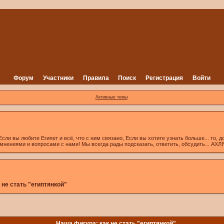
Форум
Участники
Правила
Поиск
Регистрация
Войти
Активные темы
вы любите Египет и всё, что с ним связано, Если вы хотите узнать больше... то, д
 мнениями и вопросами с нами! Мы всегда рады подсказать, ответить, обсудить... А
 не стать "египтянкой"
Наша фигура: как не стать "египтянкой"