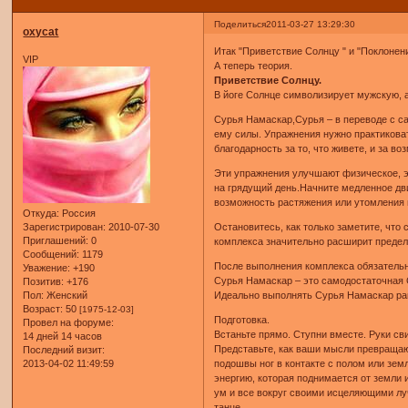
Поделиться
2011-03-27 13:29:30
oxycat
Итак "Приветствие Солнцу " и "Поклонен
VIP
А теперь теория.
Приветствие Солнцу.
В йоге Солнце символизирует мужскую, а
Сурья Намаскар,Сурья – в переводе с са
ему силы. Упражнения нужно практиковат
благодарность за то, что живете, и за в
Эти упражнения улучшают физическое, э
на грядущий день.Начните медленное дв
возможность растяжения или утомления 
Откуда:
Россия
Зарегистрирован
: 2010-07-30
Остановитесь, как только заметите, что
Приглашений:
0
комплекса значительно расширит предел
Сообщений:
1179
После выполнения комплекса обязательн
Уважение:
+190
Сурья Намаскар – это самодостаточная С
Позитив:
+176
Пол:
Женский
Идеально выполнять Сурья Намаскар ран
Возраст:
50
[1975-12-03]
Подготовка.
Провел на форуме:
Встаньте прямо. Ступни вместе. Руки св
14 дней 14 часов
Представьте, как ваши мысли превращаю
Последний визит:
2013-04-02 11:49:59
подошвы ног в контакте с полом или зем
энергию, которая поднимается от земли
ум и все вокруг своими исцеляющими луч
танце.