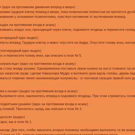
 (вдох на протяжении движения вперед и вверх) :
руками грудную клетку вперед и вверх, пока позвоночник полностью не прогнется дуго
навания у основания позвоночника, чувствуя натяжение от вытягивания вперед.
ыдох на протяжении входа в асану) :
чиваясь вокруг оси, проходящей через плечи, поднимите ягодицы и перенесите голову 
поочередный вдох-выдох):
тянуты вперед. Грудную клетку и живот опустите на бедра. Опустите голову вниз, косн
(поочередный вдох-выдох):
 и перенесите голову вниз, как описано в позе № 5.
олумесяца» (вдох на протяжении входа в асану):
в стопу между руками. Одновременно поставьте левое колено на пол и толкните таз вп
рук напротив груди, сделав Намаскара Мудру и вытяните руки вдоль головы, держа ла
ваться плавная линия напоминающая полумесяц - от кончиков пальцев правой ноги до
ва к ногам» (выдох на протяжении входа в асану):
Выпрямите ноги, наклонитесь вперед и поднимите ягодицы. При этом стремитесь голово
 поднятыми руками» (вдох на протяжении входа в асану) :
 головой. Прогнитесь назад, как описано в позе № 2.
щегося» (выдох) :
дью, как в позе № 1.
аскар. Для того, чтобы закончить вторую половину необходимо выполнять те же асаны,
(2 раза по 14), дающих равновесие каждой стороне в каждой половине круга.