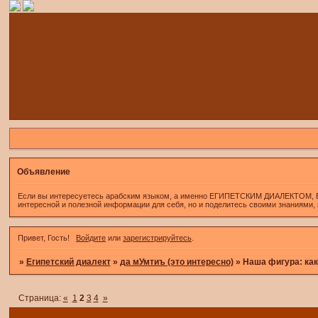
Объявление
Если вы интересуетесь арабским языком, а именно ЕГИПЕТСКИМ ДИАЛЕКТОМ, Если 
интересной и полезной информации для себя, но и поделитесь своими знаниями,
Привет, Гость!
Войдите
или
зарегистрируйтесь
.
»
Египетский диалект
»
да мУмтиъ (это интересно)
»
Наша фигура: как
Страница:
«
1
2
3
4
»