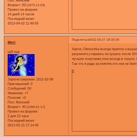
Пол:
Женский
Возраст:
50
[1975-12-03]
Провел на форуме:
14 дней 14 часов
Последний визит:
2013-04-02 11:49:59
Поделиться
2011-03-27 18:35:35
Meri
Xаtxor, Olenochkа всегда приятно слыша
щЯ:тыр
разумного,стараюсь не кушать после 20:
лучшие очертания,тело всегда в тонусе. 
Так что я рада за египтян,что они не боя
0
Зарегистрирован
: 2011-02-08
Приглашений:
0
Сообщений:
50
Уважение:
+7
Позитив:
+0
Пол:
Женский
Возраст:
40
[1986-01-17]
Провел на форуме:
2 дня 22 часа
Последний визит:
2013-02-21 17:14:45