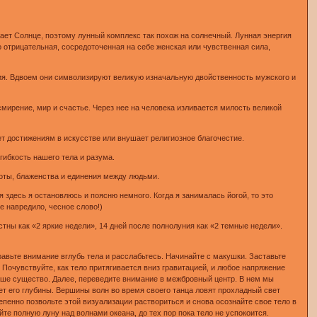
жает Солнце, поэтому лунный комплекс так похож на солнечный. Лунная энергия
о отрицательная, сосредоточенная на себе женская или чувственная сила,
ргия. Вдвоем они символизируют великую изначальную двойственность мужского и
, смирение, мир и счастье. Через нее на человека изливается милость великой
ет достижениям в искусстве или внушает религиозное благочестие.
гибкость нашего тела и разума.
соты, блаженства и единения между людьми.
 здесь я остановлюсь и поясню немного. Когда я занималась йогой, то это
е навредило, чесное слово!)
ны как «2 яркие недели», 14 дней после полнолуния как «2 темные недели».
правьте внимание вглубь тела и расслабьтесь. Начинайте с макушки. Заставьте
 Почувствуйте, как тело притягивается вниз гравитацией, и любое напряжение
аше существо. Далее, переведите внимание в межбровный центр. В нем мы
т его глубины. Вершины волн во время своего танца ловят прохладный свет
епенно позвольте этой визуализации раствориться и снова осознайте свое тело в
йте полную луну над волнами океана, до тех пор пока тело не успокоится.