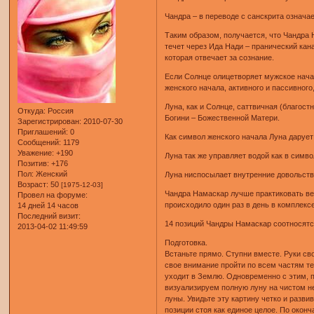
Чандра – в переводе с санскрита означа
Таким образом, получается, что Чандра 
течет через Ида Нади – пранический кан
которая отвечает за сознание.
Если Солнце олицетворяет мужское начал
женского начала, активного и пассивного,
Луна, как и Солнце, саттвичная (благост
Откуда:
Россия
Богини – Божественной Матери.
Зарегистрирован
: 2010-07-30
Приглашений:
0
Как символ женского начала Луна дарует
Сообщений:
1179
Уважение:
+190
Луна так же управляет водой как в симв
Позитив:
+176
Пол:
Женский
Луна ниспосылает внутренние довольство
Возраст:
50
[1975-12-03]
Чандра Hамаскар лучше практиковать веч
Провел на форуме:
происходило один раз в день в комплекс
14 дней 14 часов
Последний визит:
14 позиций Чандры Намаскар соотносятся
2013-04-02 11:49:59
Подготовка.
Встаньте прямо. Ступни вместе. Руки св
свое внимание пройти по всем частям те
уходит в Землю. Одновременно с этим, 
визуализируем полную луну на чистом не
луны. Увидьте эту картину четко и разв
позиции стоя как единое целое. По оконч