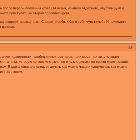
после первой половины круга (14 асан), немного отдохните, опустив руки и
жете приступить ко второй половине круга.
а и корректировки позы. Спросите себя: «Как я себя чувствую?» И приведите
и дальше.
23
чшению подвижности тазобедренных суставов, тонизирует почки, улучшает
то та поза, которую не только можно, но и нужно делать во время менструации.
ам. Баддха конасану следует делать как можно чаще и удерживать как можно
ите за столом.