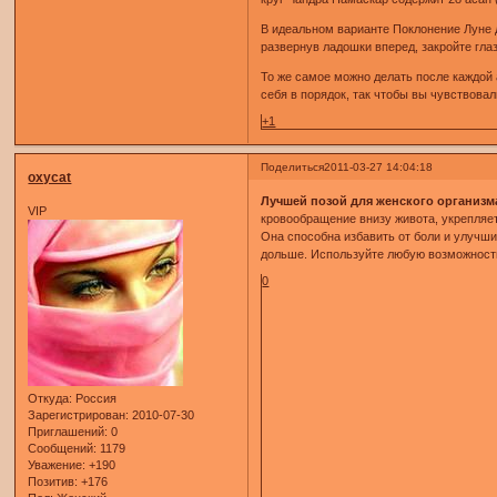
В идеальном варианте Поклонение Луне д
развернув ладошки вперед, закройте гла
То же самое можно делать после каждой
себя в порядок, так чтобы вы чувствов
+1
Поделиться
2011-03-27 14:04:18
oxycat
Лучшей позой для женского организ
VIP
кровообращение внизу живота, укрепляет
Она способна избавить от боли и улучш
дольше. Используйте любую возможность 
0
Откуда:
Россия
Зарегистрирован
: 2010-07-30
Приглашений:
0
Сообщений:
1179
Уважение:
+190
Позитив:
+176