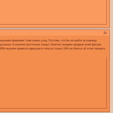
24
'пышными формами' тоже нужен уход. Поэтому, что бы не выйти за границы
ед,коньки. И конечно восточные танцы! Занятия танцами придали моей фигуре
' 90% мужчин нравятся девушки в теле,но только 10% не боятся об этом говорить'.