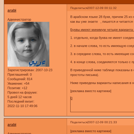
Поделиться
2007-12-09 00:11:32
arabi
В арабском языке 28 букв, причем 25 из них обозначают согласные звуки. Буквы و "вав" и ي "йа" обозн
Администратор
как вы уже знаете , пишется и читается
Буквы имеют минимум четыре варианта 
1. отдельно, когда буква не имеет соедин
3. в середине слова, то есть имеющие со
4. в конце слова, соединяются только с 
Зарегистрирован
: 2007-10-23
В приведенной ниже таблице показаны в
Приглашений:
0
простоты письма).
Сообщений:
814
Ниже приведены варианты написания в на
Уважение:
+54
Позитив:
+12
[реклама вместо картинки]
Провел на форуме:
5 дней 12 часов
0
Последний визит:
2022-11-10 17:49:06
Поделиться
2007-12-09 00:21:33
arabi
[реклама вместо картинки]
Администратор