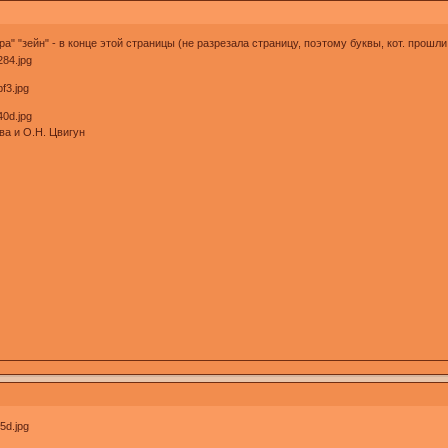
ра" "зейн" - в конце этой страницы (не разрезала страницу, поэтому буквы, кот. прош
ва и О.Н. Цвигун