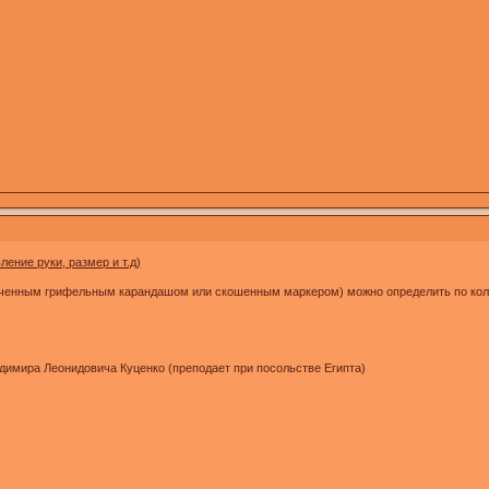
ение руки, размер и т.д)
оченным грифельным карандашом или скошенным маркером) можно определить по кол-ву
димира Леонидовича Куценко (преподает при посольстве Египта)