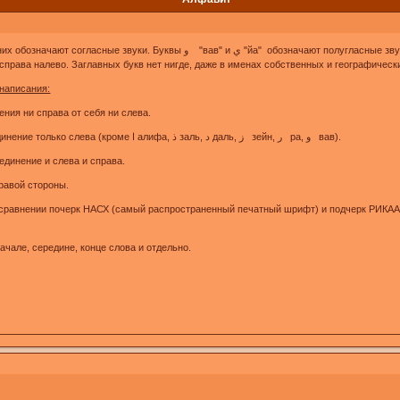
ачают полугласные звуки. Буква ة (та марбУта) пишется только в конце слова. Арабская письменность,
 справа налево. Заглавных букв нет нигде, даже в именах собственных и географическ
написания:
ения ни справа от себя ни слева.
2. в начале слова, то есть имеющую соединение только слева (кроме ا алифа, ذ заль, د даль, ز зейн, ر ра, و вав).
единение и слева и справа.
правой стороны.
 сравнении почерк НАСХ (самый распространенный печатный шрифт) и подчерк РИКАА 
чале, середине, конце слова и отдельно.