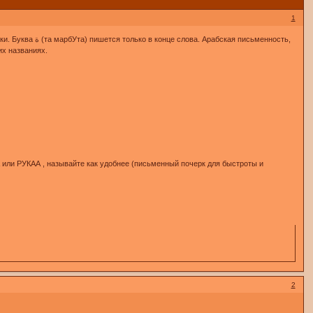
1
их названиях.
или РУКАА , называйте как удобнее (письменный почерк для быстроты и
2