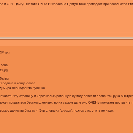
ова и О.Н. Цвигун (кстати Ольга Николаевна Цвигун тоже преподает при посольстве Еги
 слова
, середине и конце слова
адимира Леонидовича Куценко
ечатать эту страницу и через калькированную бумагу обвести слова, так рука быстре
е может показаться бессмысленным, но на самом деле оно ОЧЕНЬ помогает поставить 
ерка с данными буквами! Эти слова из "фусхи", поэтому их учить не надо.