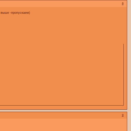
8
ли выше -пропускаем)
9