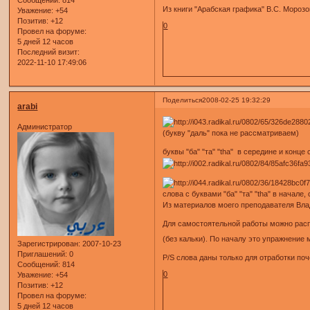
Сообщений:
814
Из книги "Арабская графика" В.С. Мороз
Уважение:
+54
Позитив:
+12
0
Провел на форуме:
5 дней 12 часов
Последний визит:
2022-11-10 17:49:06
Поделиться
2008-02-25 19:32:29
arabi
Администратор
(букву "даль" пока не рассматриваем)
буквы "ба" "та" "tha" в середине и конце
слова с буквами "ба" "та" "tha" в начале
Из материалов моего преподавателя Вл
Для самостоятельной работы можно расп
(без кальки). По началу это упражнени
Зарегистрирован
: 2007-10-23
Приглашений:
0
P/S слова даны только для отработки поч
Сообщений:
814
0
Уважение:
+54
Позитив:
+12
Провел на форуме:
5 дней 12 часов