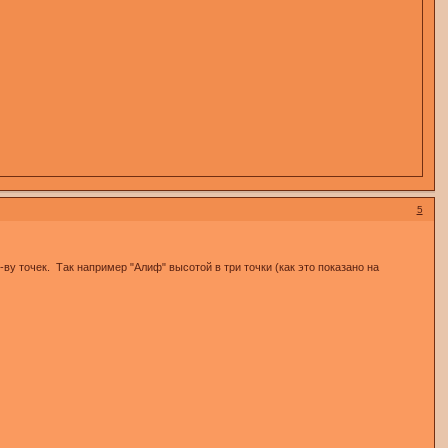
5
 точек. Так например "Алиф" высотой в три точки (как это показано на