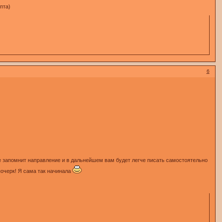
пта)
6
е запомнит направление и в дальнейшем вам будет легче писать самостоятельно
почерк! Я сама так начинала