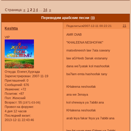
Страница:
«
1
2
3
4
…
34
»
Переводим арабские песни :)))
21
Поделиться
2007-12-11 00:22:21
Keshtta
AMR DIAB
VIP
"KHALEENA NESHOFAK"
matsebneesh law 7ata sawany
law aGHeeb 3anak estanany
dana we7yatak kol mashoofak
Откуда:
Египет,Хургада
ba7lam emta hashoofak tany
Зарегистрирован
: 2007-11-19
Приглашений:
0
Сообщений:
676
KHaleena neshoofak
Уважение:
+72
Позитив:
+87
ana we 3enaya
Пол:
Женский
Возраст:
55
kol shewaya ya 7abibi ana
[1971-03-06]
Провел на форуме:
KHaleena neshoofak
4 дня 12 часов
Последний визит:
arab leya fakar feya ya 7abibi ana
2013-12-11 22:43:46
law fat youm men GHeer ya 7abibi