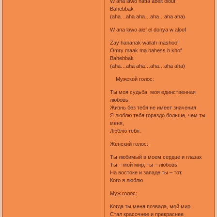
W ana lawo hatta abelt olouf
Bahebbak
(aha…aha aha…aha…aha aha)
W ana lawo alef el donya w aloof
Zay hananak wallah mashoof
Omry maak ma bahess b khof
Bahebbak
(aha…aha aha…aha…aha aha)
Мужской голос:
Ты моя судьба, моя единственная
любовь,
Жизнь без тебя не имеет значения
Я люблю тебя гораздо больше, чем ты
меня,
Люблю тебя.
Женский голос:
Ты любимый в моем сердце и глазах
Ты – мой мир, ты – любовь
На востоке и западе ты – тот,
Кого я люблю
Муж.голос:
Когда ты меня позвала, мой мир
Стал красочнее и прекраснее