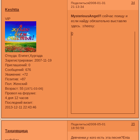
34
Поделиться
2008-01-31
21:13:34
Keshtta
MysteriousAngel
Я сейчас поищу и
VIP
если найду обязательно выставлю
здесь. :cheesy:
0
Откуда:
Египет,Хургада
Зарегистрирован
: 2007-11-19
Приглашений:
0
Сообщений:
676
Уважение:
+72
Позитив:
+87
Пол:
Женский
Возраст:
55
[1971-03-06]
Провел на форуме:
4 дня 12 часов
Последний визит:
2013-12-11 22:43:46
35
Поделиться
2008-05-01
18:50:59
Танцовщица
Девченки,у кого есть эта песня?Enta