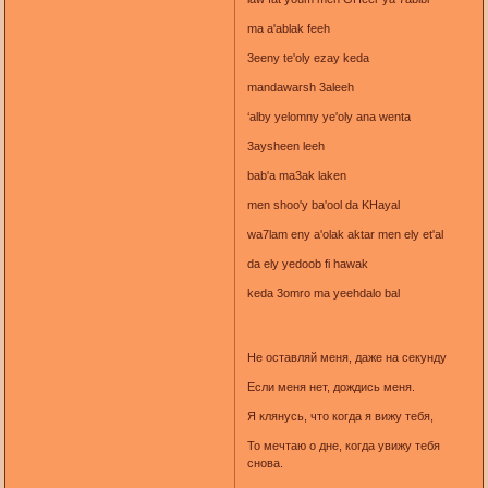
ma a'ablak feeh
3eeny te'oly ezay keda
mandawarsh 3aleeh
‘alby yelomny ye'oly ana wenta
3aysheen leeh
bab'a ma3ak laken
men shoo'y ba'ool da KHayal
wa7lam eny a'olak aktar men ely et'al
da ely yedoob fi hawak
keda 3omro ma yeehdalo bal
Не оставляй меня, даже на секунду
Если меня нет, дождись меня.
Я клянусь, что когда я вижу тебя,
То мечтаю о дне, когда увижу тебя
снова.