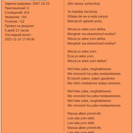
(We eioony ashkenha)
Зарегистрирован
: 2007-10-23
Приглашений:
0
Ya habebty bel donia
Сообщений:
814
(Walaa de-ee-a wala sanya)
Уважение:
+54
Makdarsh agheeb anha.
Позитив:
+12
Провел на форуме:
Wezai ye adee yom aleiha,
5 дней 12 часов
Mengheir ma eineetshoof eneiha?
Последний визит:
Wezai ye adee yom aleiha,
2022-11-10 17:49:06
Mengheir ma eineetshoof eneiha?
Wezai ye adee yom,
Ezai ye adee yom,
Wezai ye adee yom eleiha?
Wel helw yaba, meghalebanee.
We remoosh-ha yaba medawebanee.
El remsh salem, salam garahnee.
Ma-rafsh shabaknee walaa ramanee.
Wel helw yaba, meghalebanee.
We remoosh-ha yaba medawebanee.
Wel helw yaba, meghalebanee.
We remoosh-ha yaba medawebanee.
Wanaa albee yemel eih,
Low ada yom eleih,
Low ada yom eleih.
Wanaa albee yemel eih,
Low ada yom eleih,