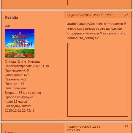
27
Поделиться
2007-12-11 16:22:15
Keshtta
arabi
Спасибо!Для себя ж стараемся.Я
VIP
вчера как взялась за это дело,никак
оторваться не могла.Муж силой спать
погнал. :to_babruysk:
0
Откуда:
Египет,Хургада
Зарегистрирован
: 2007-11-19
Приглашений:
0
Сообщений:
676
Уважение:
+72
Позитив:
+87
Пол:
Женский
Возраст:
55
[1971-03-06]
Провел на форуме:
4 дня 12 часов
Последний визит:
2013-12-11 22:43:46
28
Поделиться
2007-12-15
02:24:05
larsen