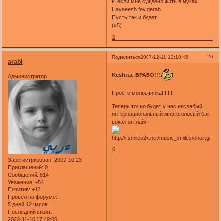
И если мне суждено жить в муках
Hayaeesh fey gerah
Пусть так и будет
(x5)
0
26
Поделиться
2007-12-11 12:10:45
arabi
Keshtta, БРАВО!!!
Администратор
Просто молодчинка!!!!!!!
Теперь точно будет у нас неслабый
интернациональный многоголосый бэк-
вокал он-лайн!
0
Зарегистрирован
: 2007-10-23
Приглашений:
0
Сообщений:
814
Уважение:
+54
Позитив:
+12
Провел на форуме:
5 дней 12 часов
Последний визит:
2022-11-10 17:49:06