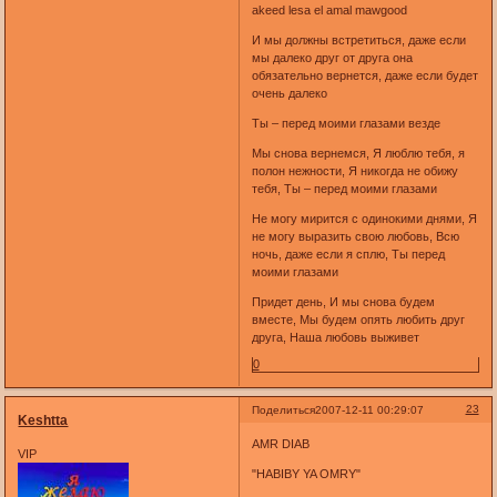
akeed lesa el amal mawgood
И мы должны встретиться, даже если
мы далеко друг от друга она
обязательно вернется, даже если будет
очень далеко
Ты – перед моими глазами везде
Мы снова вернемся, Я люблю тебя, я
полон нежности, Я никогда не обижу
тебя, Ты – перед моими глазами
Не могу мирится с одинокими днями, Я
не могу выразить свою любовь, Всю
ночь, даже если я сплю, Ты перед
моими глазами
Придет день, И мы снова будем
вместе, Мы будем опять любить друг
друга, Наша любовь выживет
0
23
Поделиться
2007-12-11 00:29:07
Keshtta
AMR DIAB
VIP
"HABIBY YA OMRY"