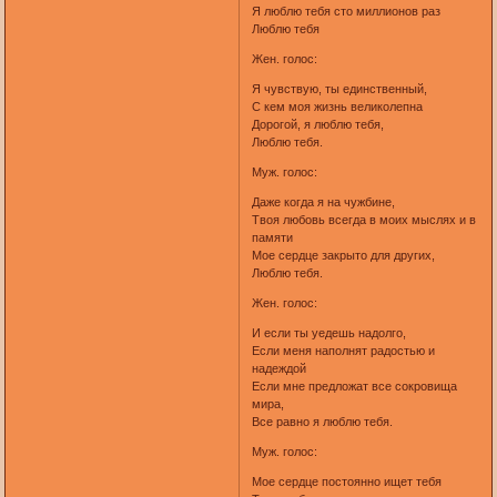
Я люблю тебя сто миллионов раз
Люблю тебя
Жен. голос:
Я чувствую, ты единственный,
С кем моя жизнь великолепна
Дорогой, я люблю тебя,
Люблю тебя.
Муж. голос:
Даже когда я на чужбине,
Твоя любовь всегда в моих мыслях и в
памяти
Мое сердце закрыто для других,
Люблю тебя.
Жен. голос:
И если ты уедешь надолго,
Если меня наполнят радостью и
надеждой
Если мне предложат все сокровища
мира,
Все равно я люблю тебя.
Муж. голос:
Мое сердце постоянно ищет тебя