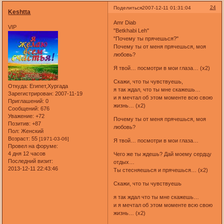
24
Поделиться
2007-12-11 01:31:04
Keshtta
Amr Diab
VIP
"Betkhabi Leh"
"Почему ты прячешься?"
Почему ты от меня прячешься, моя
любовь?
Я твой… посмотри в мои глаза… (x2)
Скажи, что ты чувствуешь,
Откуда:
Египет,Хургада
я так ждал, что ты мне скажешь…
Зарегистрирован
: 2007-11-19
и я мечтал об этом моменте всю свою
Приглашений:
0
жизнь… (x2)
Сообщений:
676
Уважение:
+72
Почему ты от меня прячешься, моя
Позитив:
+87
любовь?
Пол:
Женский
Возраст:
55
[1971-03-06]
Я твой… посмотри в мои глаза…
Провел на форуме:
4 дня 12 часов
Чего же ты ждешь? Дай моему сердцу
Последний визит:
отдых…
2013-12-11 22:43:46
Ты стесняешься и прячешься… (x2)
Скажи, что ты чувствуешь
я так ждал что ты мне скажешь…
и я мечтал об этом моменте всю свою
жизнь… (x2)