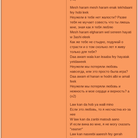
Mesh haram mesh haram enak tekhdaani
fey hobi leek
Неужели в тебе нет жалости? Разве
тебя не мучает совесть что ты лжешь
мне, зная как я тебя люблю
Mesh haram elgharam wel seneen hayati
w 3ashi eleek
Как же тебе не стыдно, подумай о
страсти и о том сколько лет я живу
только для тебя?
Daa awam wala kan leaaba fey hayatak
yetdaweek
Неужели мы потеряли любовь
навсегда, или это просто была игра?
Daa awam el hanan w hodni albi w amali
feek
Неужели мы потеряли любовь и
нежность и мое сердце и верность? a
(x2)
Law kan da hob ya waili mino
Если это любовь, то я несчастна из-за
нее
W law kan da zanbi matoub aano
И если вина во мне, я не могу сказать
"хватит"
Law kan naseebi aaeesh fey gerah