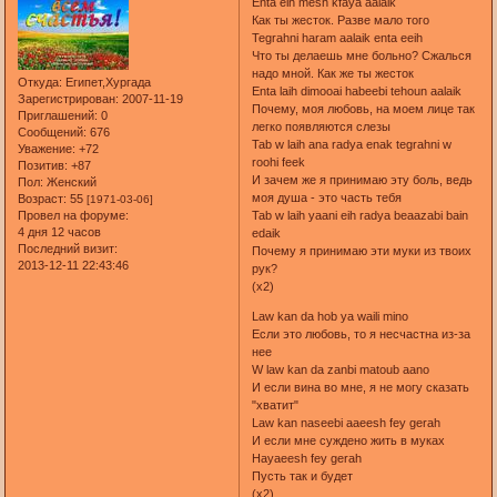
Enta eih mesh kfaya aalaik
Как ты жесток. Разве мало того
Tegrahni haram aalaik enta eeih
Что ты делаешь мне больно? Сжалься
надо мной. Как же ты жесток
Откуда:
Египет,Хургада
Enta laih dimooai habeebi tehoun aalaik
Зарегистрирован
: 2007-11-19
Почему, моя любовь, на моем лице так
Приглашений:
0
легко появляются слезы
Сообщений:
676
Tab w laih ana radya enak tegrahni w
Уважение:
+72
roohi feek
Позитив:
+87
И зачем же я принимаю эту боль, ведь
Пол:
Женский
моя душа - это часть тебя
Возраст:
55
[1971-03-06]
Tab w laih yaani eih radya beaazabi bain
Провел на форуме:
4 дня 12 часов
edaik
Последний визит:
Почему я принимаю эти муки из твоих
2013-12-11 22:43:46
рук?
(x2)
Law kan da hob ya waili mino
Если это любовь, то я несчастна из-за
нее
W law kan da zanbi matoub aano
И если вина во мне, я не могу сказать
"хватит"
Law kan naseebi aaeesh fey gerah
И если мне суждено жить в муках
Hayaeesh fey gerah
Пусть так и будет
(x2)