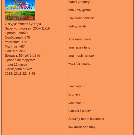
habibi ya omry
ana kolly gerah
Law kont habibak
Откуда:
Египет,Хургада
sebny artah
Зарегистрирован
: 2007-11-19
Приглашений:
0
Сообщений:
676
Ana rayah feen
Уважение:
+72
Позитив:
+87
ana ragea tany
Пол:
Женский
Возраст:
55
ana mosh hansak
[1971-03-06]
Провел на форуме:
wala 'olt insany
4 дня 12 часов
Последний визит:
2013-12-11 22:43:46
Law yoom
bi gheiri
Law yoom
hanneit li gheiry
Sada'ny mosh haloomak
law ablak hob tany