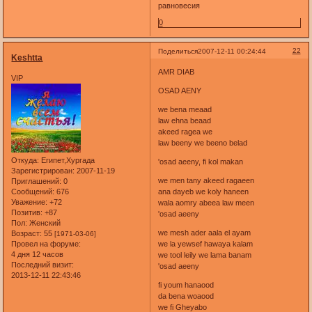
равновесия
0
22
Поделиться
2007-12-11 00:24:44
Keshtta
AMR DIAB
VIP
OSAD AENY
we bena meaad
law ehna beaad
akeed ragea we
law beeny we beeno belad
Откуда:
Египет,Хургада
'osad aeeny, fi kol makan
Зарегистрирован
: 2007-11-19
we men tany akeed ragaeen
Приглашений:
0
Сообщений:
676
ana dayeb we koly haneen
Уважение:
+72
wala aomry abeea law meen
Позитив:
+87
'osad aeeny
Пол:
Женский
we mesh ader aala el ayam
Возраст:
55
[1971-03-06]
Провел на форуме:
we la yewsef hawaya kalam
4 дня 12 часов
we tool leily we lama banam
Последний визит:
'osad aeeny
2013-12-11 22:43:46
fi youm hanaood
da bena woaood
we fi Gheyabo