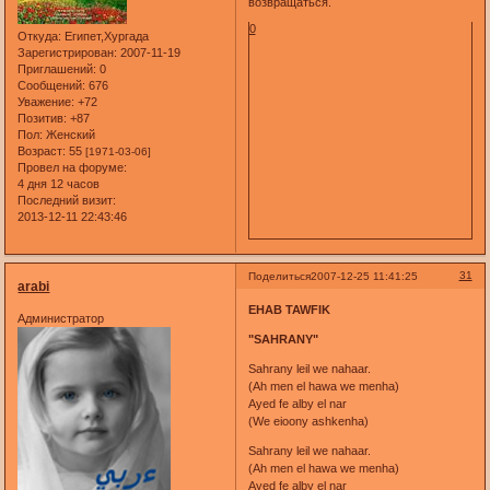
возвращаться.
0
Откуда:
Египет,Хургада
Зарегистрирован
: 2007-11-19
Приглашений:
0
Сообщений:
676
Уважение:
+72
Позитив:
+87
Пол:
Женский
Возраст:
55
[1971-03-06]
Провел на форуме:
4 дня 12 часов
Последний визит:
2013-12-11 22:43:46
31
Поделиться
2007-12-25 11:41:25
arabi
EHAB TAWFIK
Администратор
"SAHRANY"
Sahrany leil we nahaar.
(Ah men el hawa we menha)
Ayed fe alby el nar
(We eioony ashkenha)
Sahrany leil we nahaar.
(Ah men el hawa we menha)
Ayed fe alby el nar