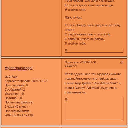
Твоя любовь для меня как воздух,
Если я встречу миллион женщин,
Я люблю тебя.
Жен. голос:
Если я объеду весь мир, я не встречу
никого
С такой нежностью и теплотой,
С тобой я ничего не боюсь,
Я люблю тебя.
0
33
Поделиться
2008-01-31
15:20:04
MysteriousAngel
Ребята,здесь все так здорово,скажите
мубтАди
пожалуйста,может кто-нибудь знает
Зарегистрирован
: 2007-11-23
песню Амр Дияба-" Ro7yMerta7alak" и
Приглашений:
0
песню Nancy!" Aid Milad",буду очень
Сообщений:
2
признательна.
Уважение:
+0
Позитив:
+0
0
Провел на форуме:
2 часа 40 минут
Последний визит:
2009-05-06 17:21:01