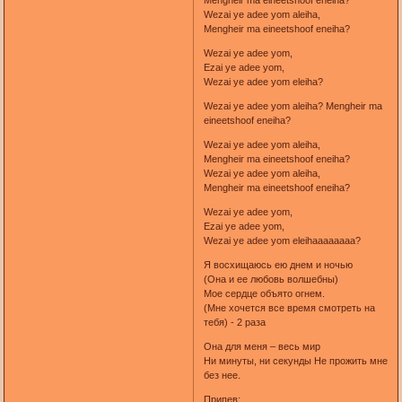
Wezai ye adee yom aleiha,
Mengheir ma eineetshoof eneiha?
Wezai ye adee yom,
Ezai ye adee yom,
Wezai ye adee yom eleiha?
Wezai ye adee yom aleiha? Mengheir ma
eineetshoof eneiha?
Wezai ye adee yom aleiha,
Mengheir ma eineetshoof eneiha?
Wezai ye adee yom aleiha,
Mengheir ma eineetshoof eneiha?
Wezai ye adee yom,
Ezai ye adee yom,
Wezai ye adee yom eleihaaaaaaaa?
Я восхищаюсь ею днем и ночью
(Она и ее любовь волшебны)
Мое сердце объято огнем.
(Мне хочется все время смотреть на
тебя) - 2 раза
Она для меня – весь мир
Ни минуты, ни секунды Не прожить мне
без нее.
Припев: