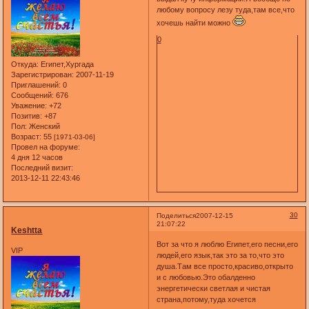
любому вопросу лезу туда,там все,что
хочешь найти можно
0
Откуда:
Египет,Хургада
Зарегистрирован
: 2007-11-19
Приглашений:
0
Сообщений:
676
Уважение:
+72
Позитив:
+87
Пол:
Женский
Возраст:
55
[1971-03-06]
Провел на форуме:
4 дня 12 часов
Последний визит:
2013-12-11 22:43:46
30
Поделиться
2007-12-15
21:07:22
Keshtta
Вот за что я люблю Египет,его песни,его
VIP
людей,его язык,так это за то,что это
душа.Там все просто,красиво,открыто
и с любовью.Это обалденно
энергетически светлая и чистая
страна,потому,туда хочется