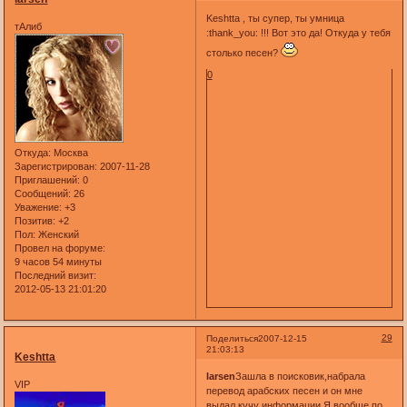
Keshtta , ты супер, ты умница
тАлиб
:thank_you: !!! Вот это да! Откуда у тебя
столько песен?
0
Откуда:
Москва
Зарегистрирован
: 2007-11-28
Приглашений:
0
Сообщений:
26
Уважение:
+3
Позитив:
+2
Пол:
Женский
Провел на форуме:
9 часов 54 минуты
Последний визит:
2012-05-13 21:01:20
29
Поделиться
2007-12-15
21:03:13
Keshtta
larsen
Зашла в поисковик,набрала
VIP
перевод арабских песен и он мне
выдал кучу информации.Я вообще по