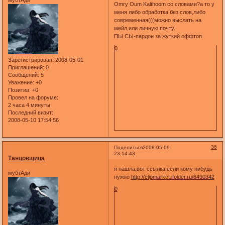
мубтАди
Omry Oum Kalthoom со словами?а то у
меня либо обработка без слов,либо
современная(((можно выслать на
мейл,или личную почту.
ПЫ СЫ-пардон за жуткий оффтоп
0
Зарегистрирован
: 2008-05-01
Приглашений:
0
Сообщений:
5
Уважение:
+0
Позитив:
+0
Провел на форуме:
2 часа 4 минуты
Последний визит:
2008-05-10 17:54:56
36
Поделиться
2008-05-09
23:14:43
Танцовщица
я нашла,вот ссылка,если кому нибудь
мубтАди
нужно
http://clipmarket.ifolder.ru/6490342
0