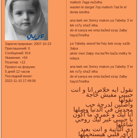
mafesh 7aga ne2olha
waslen le darget 7op mafesh 7ad fe el
donia weslha
ana laek we 3omry makon ya 7abeby 3`er
lek ro7y sha3`elha
de el sanya we enta ba3ed ezay 2alby
hayst7melha
ya 7abeby awsef far7ety bek ezay sa3b
Зарегистрирован
: 2007-10-23
Приглашений:
0
3alya
Сообщений:
814
akter men 2alpy ma ba7lm ba2a melky fe
Уважение:
+54
edaya
Позитив:
+12
ana laek we 3omry makon ya 7abeby 3`er
Провел на форуме:
5 дней 12 часов
lek ro7y sha3`elha
Последний визит:
de el sanya we enta ba3ed ezay 2alby
2022-11-10 17:49:06
hayst7melha
نقول ايه خلاص انا و انت
حبيبي مفيش حاجة
نقولها
واصلين لدرجة حب
محدش في الدنيا وصلها
انا ليك و عمري ما اكون
يا حبيبي غير ليك روحي
شاغلها
دي الثانية و انت بعيد
ازاي قلبي هيستحملها