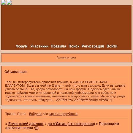
Форум
Участники
Правила
Поиск
Регистрация
Войти
Активные темы
Объявление
Если вы интересуетесь арабским языком, а именно ЕГИПЕТСКИМ
ДИАЛЕКТОМ, Если вы любите Египет и всё, что с ним связано, Если вы хотите
узнать больше... то, добро пожаловать на наш форум! Надеюсь здесь вы не
только найдете много интересной и полезной информации для себя, но и
поделитесь своими знаниями, мнениями и вопросами с нами! Мы всегда рады
подсказать, ответить, обсудить... АХЛЯН УАСАХЛЯН!!! ВАША АРАБИ :)
Привет, Гость!
Войдите
или
зарегистрируйтесь
.
»
Египетский диалект
»
да мУмтиъ (это интересно)
»
Переводим
арабские песни :)))