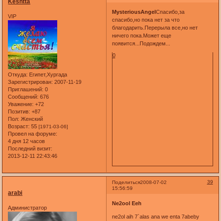
Keshtta
MysteriousAngel
Спасибо,за
VIP
спасибо,но пока нет за что
благодарить.Перерыла все,но нет
ничего пока.Может еще
появится...Подождем...
0
Откуда:
Египет,Хургада
Зарегистрирован
: 2007-11-19
Приглашений:
0
Сообщений:
676
Уважение:
+72
Позитив:
+87
Пол:
Женский
Возраст:
55
[1971-03-06]
Провел на форуме:
4 дня 12 часов
Последний визит:
2013-12-11 22:43:46
39
Поделиться
2008-07-02
15:56:59
arabi
Ne2ool Eeh
Администратор
ne2ol aih 7`alas ana we enta 7abeby