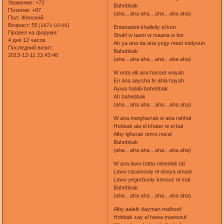
Уважение:
+72
Bahebbak
Позитив:
+87
(aha…aha aha…aha…aha aha)
Пол:
Женский
Возраст:
55
[1971-03-06]
Entanadeit khalletly el kon
Провел на форуме:
Shakl w taam w maana w lon
4 дня 12 часов
Ah ya ana da ana yegy meet melyoun
Последний визит:
Bahebbak
2013-12-11 22:43:46
(aha…aha aha…aha…aha aha)
W enta elli ana hasset wayah
En ana aaysha fe ahla hayah
Aywa habibi bahebbak
Ah bahebbak
(aha…aha aha…aha…aha aha)
W ana metgharrab w ana rahhal
Hobbak ala el khater w el bal
Alby lgherak omro ma’al
Bahebbak
(aha…aha aha…aha…aha aha)
W ana lawo hatta raheelak tal
Lawo rasamooly el donya amaal
Lawo yegerbooly kenouz el mal
Bahebbak
(aha…aha aha…aha…aha aha)
Alby aaleik dayman malhoof
Hobbak zay el hawa mawsouf