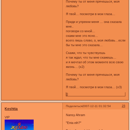
Почему ты от меня прячешься, моя
любовь?
Я твой… посмотри в мои глаза…
Приди и упрекни меня … она сказала
мне..
поговори со мной…
скажи мне это ясно…
всего лишь слово, о, моя любовь…если
бы ты мне это сказала…
Скажи, что ты чувствуешь
я так ждал, что ты мне скажешь…
и я мечтал об этом моменте всю свою
жизнь… (x2)
Почему ты от меня прячешься, моя
любовь?
Я твой… посмотри в мои глаза… (x3)
0
25
Поделиться
2007-12-11 01:32:54
Keshtta
Nansy Ahram
VIP
"Enta eih?"