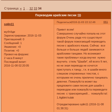
Страница:
«
1
…
32
33
34
Переводим арабские песни :)))
661
Поделиться
2016-11-03 22:12:46
splin11
Привет всем!
мубтАди
Совершенно случайно попала на этот
Зарегистрирован
: 2016-11-03
форум.Очень рада что существует
Приглашений:
0
такой форум помогающий переводить
Сообщений:
1
песни с арабского языка. Сейчас все
Уважение:
+0
больше и больше людей занимаются
Позитив:
+0
арабскими танцами. Но возникают
Провел на форуме:
такие проблемы< когда внучке нужно
2 часа 8 минут
выучить стиль "Шааби", ей всего 9 лет,
Последний визит:
2016-11-08 02:20:05
но не зная перевода не хочется
приступать к танцу...т.к. в шааби много
слишком откровенных текстов, с
которыми не очень прилично танцевать
девочке. Пожалуйста может вы
предложите сами песню для шааби с
переводом или пожалуйста переведите
песню с транскрипцией... пожалуйста!:
1.Agibini kulak
Отредактировано splin11 (2016-11-08
01:38:31)