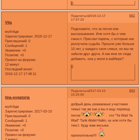
0
662
Поделиться
2016-12-17
17:47:20
Vita
Подскажите, что за песня или
мубтАди
высказывания. Или хотя бы о чем
Зарегистрирован
: 2016-12-17
смысл. Прислал парень, с которым нас
Приглашений:
0
разлучила судьба. Прошло уже больше
Сообщений:
1
10 лет, у каждого своя семья, но мы не
Уважение:
+0
забыли друг друга. А как мне ее сюда
Позитив:
+0
добавить. она у меня в вайбере?
Провел на форуме:
12 минут
0
Последний визит:
2016-12-17 17:48:11
663
Поделиться
2017-03-10
10:20:00
tina-evpatoria
добрый день уважаемые участники
мубтАди
темы! так же как и вы я ищу перевод
Зарегистрирован
: 2017-03-10
песни
. это "Ya Wad Ya
Приглашений:
0
Wad" Tarik Abdel Halim, ну или хотя бы
Сообщений:
1
текст. буду вам весьма
Уважение:
+0
Позитив:
+0
Провел на форуме:
признательна!!!!
7 минут