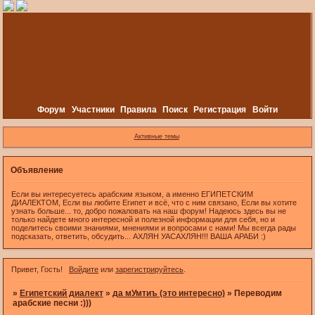
Форум
Участники
Правила
Поиск
Регистрация
Войти
Активные темы
Объявление
Если вы интересуетесь арабским языком, а именно ЕГИПЕТСКИМ
ДИАЛЕКТОМ, Если вы любите Египет и всё, что с ним связано, Если вы хотите
узнать больше... то, добро пожаловать на наш форум! Надеюсь здесь вы не
только найдете много интересной и полезной информации для себя, но и
поделитесь своими знаниями, мнениями и вопросами с нами! Мы всегда рады
подсказать, ответить, обсудить... АХЛЯН УАСАХЛЯН!!! ВАША АРАБИ :)
Привет, Гость!
Войдите
или
зарегистрируйтесь
.
»
Египетский диалект
»
да мУмтиъ (это интересно)
»
Переводим
арабские песни :)))