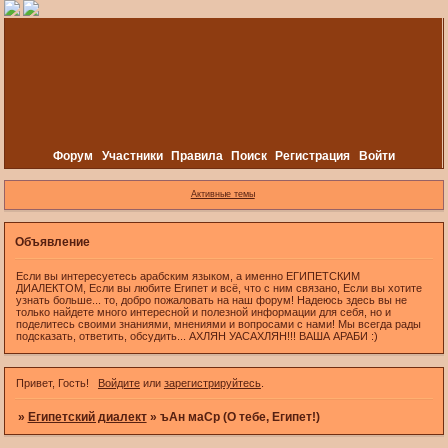
Форум
Участники
Правила
Поиск
Регистрация
Войти
Активные темы
Объявление
Если вы интересуетесь арабским языком, а именно ЕГИПЕТСКИМ
ДИАЛЕКТОМ, Если вы любите Египет и всё, что с ним связано, Если вы хотите
узнать больше... то, добро пожаловать на наш форум! Надеюсь здесь вы не
только найдете много интересной и полезной информации для себя, но и
поделитесь своими знаниями, мнениями и вопросами с нами! Мы всегда рады
подсказать, ответить, обсудить... АХЛЯН УАСАХЛЯН!!! ВАША АРАБИ :)
Привет, Гость!
Войдите
или
зарегистрируйтесь
.
»
Египетский диалект
»
ъАн маСр (О тебе, Египет!)