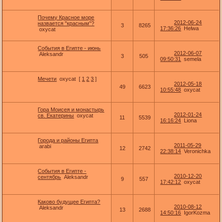
Почему Красное море
2012-06-24
назвается "красным"?
3
8265
17:36:26
Helwa
oxycat
События в Египте - июнь
2012-06-07
Aleksandr
3
505
09:50:31
semela
Мечети
oxycat
[
1
2
3
]
2012-05-18
49
6623
10:55:48
oxycat
Гора Моисея и монастырь
2012-01-24
св. Екатерины
oxycat
11
5539
16:16:24
Liona
Города и районы Египта
2011-05-29
arabi
12
2742
22:38:14
Veronichka
События в Египте -
2010-12-20
сентябрь
Aleksandr
9
557
17:42:12
oxycat
Каково будущее Египта?
2010-08-12
Aleksandr
13
2688
14:50:16
IgorKozma