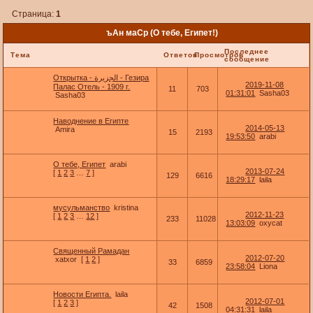
Страница:
1
ъАн маСр (О тебе, Египет!)
Последнее
Тема
Ответов
Просмотров
сообщение
Открытка - الجزيرة - Гезира
2019-11-08
Палас Отель - 1909 г.
11
703
01:31:01
Sasha03
Sasha03
Наводнение в Египте
2014-05-13
Amira
15
2193
19:53:50
arabi
О тебе, Египет
arabi
2013-07-24
[
1
2
3
…
7
]
129
6616
18:29:17
laila
мусульманство
kristina
2012-11-23
[
1
2
3
…
12
]
233
11028
13:03:09
oxycat
Священный Рамадан
2012-07-20
xatxor
[
1
2
]
33
6859
23:58:04
Liona
Новости Египта.
laila
2012-07-01
[
1
2
3
]
42
1508
04:31:31
laila