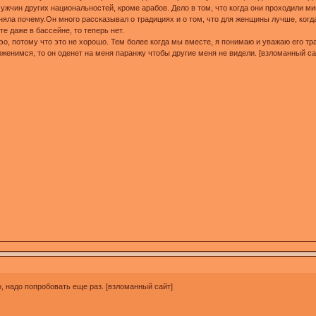
ужчин других национальностей, кроме арабов. Дело в том, что когда они проходили ми
ла почему.Он много рассказывал о традициях и о том, что для женщины лучше, когда 
 даже в бассейне, то теперь нет.
о, потому что это не хорошо. Тем более когда мы вместе, я понимаю и уважаю его тр
женимся, то он оденет на меня паранжу чтобы другие меня не видели. [взломанный са
о, надо попробовать еще раз. [взломанный сайт]