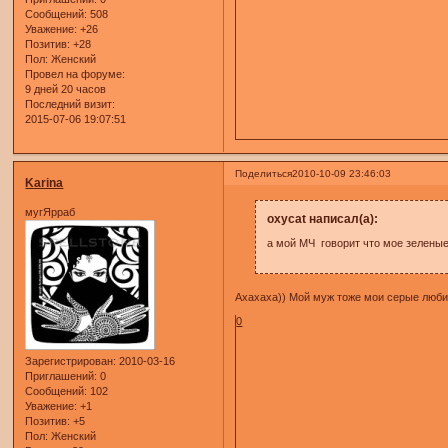
Сообщений:
508
Уважение:
+26
Позитив:
+28
Пол:
Женский
Провел на форуме:
9 дней 20 часов
Последний визит:
2015-07-06 19:07:51
Поделиться
2010-10-09 23:46:03
Karina
мугЯрраб
oxycat написал(а):
а мой МЧ говорит что мое зеленые
Ахахаха)) Мой муж тоже мои серые любит)
0
Зарегистрирован
: 2010-03-16
Приглашений:
0
Сообщений:
102
Уважение:
+1
Позитив:
+5
Пол:
Женский