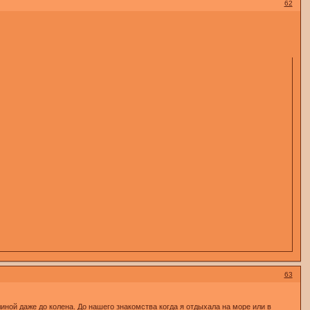
62
63
линой даже до колена. До нашего знакомства когда я отдыхала на море или в