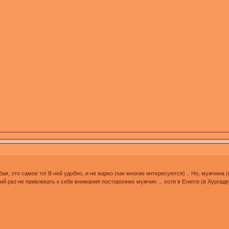
ая, это самое то! В ней удобно, и не жарко (как многие интересуются) .. Но, мужчина 
й раз не привлекать к себе внимания посторонних мужчин ... хотя в Египте (в Хургаде