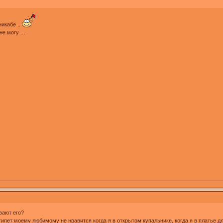
никабе ..
е могу ...
вают его?
Египет моему любимому не нравится когда я в открытом купальнике, когда я в платье д