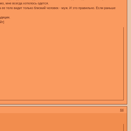
мо, мне всегда хотелось одется.
ее тело видит только близкий человек - муж. И это правильно. Если раньше
адиции.
йт]
64