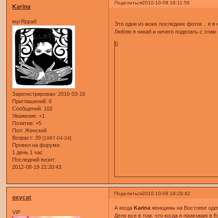
Поделиться
2010-10-09 18:11:56
Karina
мугЯрраб
Это одни из моих последних фоток .. я в 
Люблю я никаб и ничего поделать с этим н
0
Зарегистрирован
: 2010-03-16
Приглашений:
0
Сообщений:
102
Уважение:
+1
Позитив:
+5
Пол:
Женский
Возраст:
39
[1987-04-24]
Провел на форуме:
1 день 1 час
Последний визит:
2012-08-19 22:20:43
Поделиться
2010-10-09 19:29:42
oxycat
А когда
Karina
женщины на Востоеке оде
VIP
Дело все в том, что когда я приезжаю в 