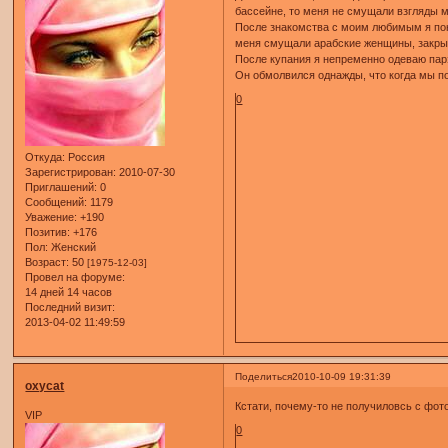
бассейне, то меня не смущали взгляды м
После знакомства с моим любимым я поня
меня смущали арабские женщины, закрыте
После купания я непременно одеваю парэ
Он обмолвился однажды, что когда мы по
0
Откуда:
Россия
Зарегистрирован
: 2010-07-30
Приглашений:
0
Сообщений:
1179
Уважение:
+190
Позитив:
+176
Пол:
Женский
Возраст:
50
[1975-12-03]
Провел на форуме:
14 дней 14 часов
Последний визит:
2013-04-02 11:49:59
Поделиться
2010-10-09 19:31:39
oxycat
Кстати, почему-то не получиловсь с фот
VIP
0