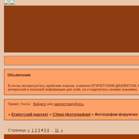
Объявление
Если вы интересуетесь арабским языком, а именно ЕГИПЕТСКИМ ДИАЛЕКТОМ, Если 
интересной и полезной информации для себя, но и поделитесь своими знаниями,
Привет, Гость!
Войдите
или
зарегистрируйтесь
.
»
Египетский диалект
»
СУвар (фотографии)
»
Фотографии форумчан
Страница:
«
1
2
3
4
5
6
…
11
»