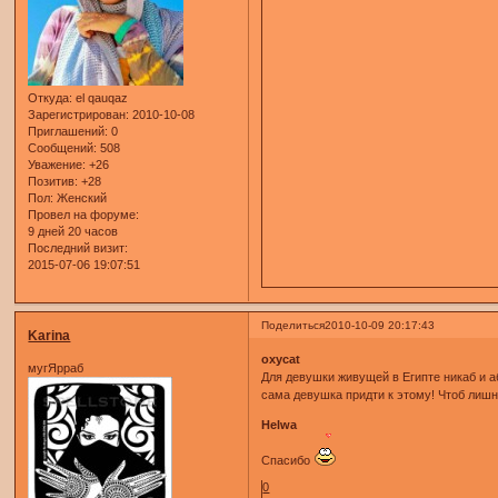
Откуда:
el qauqaz
Зарегистрирован
: 2010-10-08
Приглашений:
0
Сообщений:
508
Уважение:
+26
Позитив:
+28
Пол:
Женский
Провел на форуме:
9 дней 20 часов
Последний визит:
2015-07-06 19:07:51
Поделиться
2010-10-09 20:17:43
Karina
oxycat
мугЯрраб
Для девушки живущей в Египте никаб и аб
сама девушка придти к этому! Чтоб лишни
Helwa
Спасибо
0