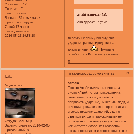
Уважение:
+17
Позитив:
+7
Пол:
Женский
arabi написал(а):
Возраст:
51
[1975-03-26]
Ана дарАст - я учил
Провел на форуме:
7 дней 17 часов
Последний визит:
2014-05-23 19:58:10
Девочки не пойму почему там
ударения разные Вроде слова
аналогичные
Помогите
разобраться Всю голову сломала
0
47
Поделиться
2011-09-09 17:45:51
laila
semela
Модератор
Просто Араби видимо копировала
слово кЯтаб, потом присоединяла
окончания, поэтому и забыла
поправить ударение, ну все мы люди, и
я иногда промахиваюсь, просто когда
знаешь правило ударений, уже не
ставишь их, да и транскрипцией не
Откуда:
Весь мир.
пользуешься, потому что уже знаешь
Зарегистрирован
: 2010-02-05
как читается слово, без огласовок.
Приглашений:
0
Позже поправлю в ее сообщениях, с ее