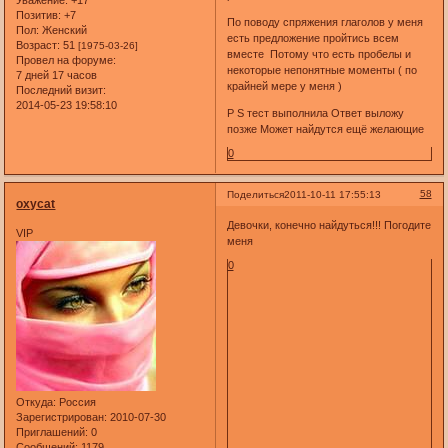
Позитив:
+7
По поводу спряжения глаголов у меня
Пол:
Женский
есть предложение пройтись всем
Возраст:
51
[1975-03-26]
вместе Потому что есть пробелы и
Провел на форуме:
некоторые непонятные моменты ( по
7 дней 17 часов
крайней мере у меня )
Последний визит:
2014-05-23 19:58:10
P S тест выполнила Ответ выложу
позже Может найдутся ещё желающие
0
58
Поделиться
2011-10-11 17:55:13
oxycat
Девочки, конечно найдуться!!! Погодите
VIP
меня
0
Откуда:
Россия
Зарегистрирован
: 2010-07-30
Приглашений:
0
Сообщений:
1179