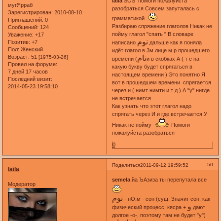
laila
SOS помоги пожалуйста
мугЯрраб
разобраться Совсем запуталась с
Зарегистрирован
: 2010-08-10
грамматикой
Приглашений:
0
Разбираю спряжение глаголов Никак не
Сообщений:
124
пойму глагол "спать " В словаре
Уважение:
+17
نوم
Позитив:
+7
написано
дальше как я поняла
Пол:
Женский
идёт глагол в 3м лице м р прошедшего
Возраст:
51
نام
[1975-03-26]
времени (
и в скобках А ( т е на
Провел на форуме:
какую букву будет спрягаться в
7 дней 17 часов
настоящем времени ) Это понятно Я
Последний визит:
вот в прошедшем времени спрягается
2014-05-23 19:58:10
через и ( нимт нимти и т д ) А "у" нигде
не встречается
Как узнать что этот глагол надо
спрягать через И и где встречается У
Никак не пойму
Помоги
пожалуйста разобраться
0
50
Поделиться
2011-09-12 19:59:52
laila
semela
йа ЪАзиза ты перепутала все
Модератор
نوم
- нО:м - сон (сущ. Значит сон, как
و
физический процесс, кясра +
дают
долгое -о-, поэтому там не будет "у")