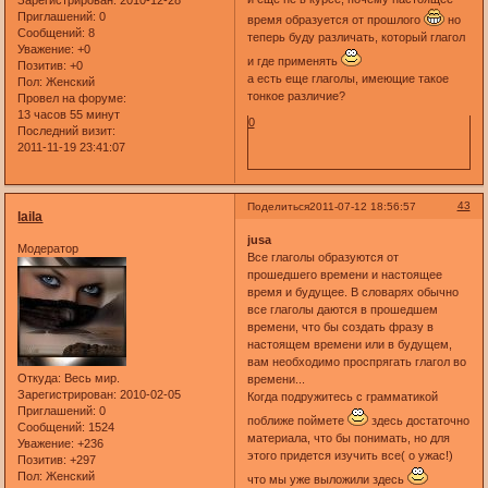
Зарегистрирован
: 2010-12-28
Приглашений:
0
время образуется от прошлого
но
Сообщений:
8
теперь буду различать, который глагол
Уважение:
+0
и где применять
Позитив:
+0
а есть еще глаголы, имеющие такое
Пол:
Женский
тонкое различие?
Провел на форуме:
13 часов 55 минут
0
Последний визит:
2011-11-19 23:41:07
43
Поделиться
2011-07-12 18:56:57
laila
jusa
Модератор
Все глаголы образуются от
прошедшего времени и настоящее
время и будущее. В словарях обычно
все глаголы даются в прошедшем
времени, что бы создать фразу в
настоящем времени или в будущем,
вам необходимо проспрягать глагол во
Откуда:
Весь мир.
времени...
Зарегистрирован
: 2010-02-05
Когда подружитесь с грамматикой
Приглашений:
0
поближе поймете
здесь достаточно
Сообщений:
1524
материала, что бы понимать, но для
Уважение:
+236
этого придется изучить все( о ужас!)
Позитив:
+297
Пол:
Женский
что мы уже выложили здесь