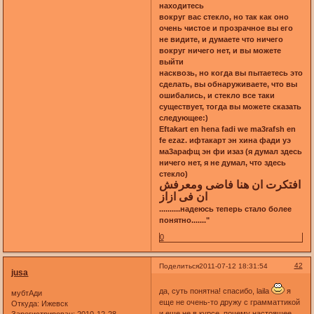
находитесь
вокруг вас стекло, но так как оно
очень чистое и прозрачное вы его
не видите, и думаете что ничего
вокруг ничего нет, и вы можете
выйти
насквозь, но когда вы пытаетесь это
сделать, вы обнаруживаете, что вы
ошибались, и стекло все таки
существует, тогда вы можете сказать
следующее:)
Eftakart en hena fadi we ma3rafsh en
fe ezaz. ифтакарт эн хина фади уэ
ма3арафщ эн фи изаз (я думал здесь
ничего нет, я не думал, что здесь
стекло)
افتكرت ان هنا فاضى ومعرفش
ان فى ازاز
..........надеюсь теперь стало более
понятно......."
0
42
Поделиться
2011-07-12 18:31:54
jusa
да, суть понятна! спасибо, laila
я
мубтАди
еще не очень-то дружу с грамматтикой
Откуда:
Ижевск
и еще не в курсе, почему настоящее