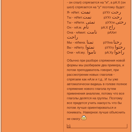
- он спал) спрягается на "и", а рА:Х (он
шел) спрягается на "у" поэтому будет:
نمت
رحت
Я- нИмт.
рУХт
رحت
نمت
Ты - нИмт.
рУХт
رحتى
نمتى
Ты - нИмти.
рУХти
راح
نام
Он - нА:м.
рА:Х
نامت
Она - нАмит.
рАХит
راحت
رحنا
نمنا
Мы - нИмна.
рУХна
رحتوا
نمتوا
Вы - нИмту.
рУХту
راحوا
ناموا
Они - нА:му.
рА:Ху
Обычно при разборе спряжения новой
формы мы разбираем два примера, и
потом преподаватель говорит, при
рассмотрении новых глаголов -
спрягаем как нА:м и т.д.. И ты уже
автоматически видишь в голове полное
спряжение нового глагола путем
применения аналогии, потому что все
глаголы делятся на группы. Поэтому
все придется учить наизусть что бы
потом лучше ориентироваться и
понимать. Наверное лучше объяснить
не смогу
+1