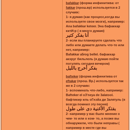
bafakkar
(форма инфинитива: от
fakkar
(прош.вр) используется в 2
случаях:
1- я думаю (как процесс,когда вы
используете свои мозги), например:
Ana bafakkar keteer. Эна бафаккар
китИ:р ( я много думаю)
أنا بفكر كتير
2- если вы планируете сделать что
либо или думаете делать что-то или
нет, например:
Bafakkar a5rog bellel. бафаккар
акхруг бильлель (я думаю пойти
погулять сегодня вечером)
بفكر أخرج بالليل
bafteker
(форма инфинитива от
eftakar
(прош. Вр.) используется так
же в 2 случаях:
1- вспоминать что-либо, например:
Bafteker el o3'neya de 3alatool.
бафтикир иль оГнэйа ди 3алятуль (я
всегда помнил эту песню)
بفتكر الأغنية دى على طول
2- например у вас было мнение о
чем- то или о ком- то, а позже вы
обнаружили, что были неправы (
например в месте где вы