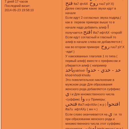
7 дней 17 часов
روح
فتح
fta7 фтАХ
ruu7 рУ:Х)
Последний визит:
Далее смотрим какие звуки идут в
2014-05-23 19:58:10
начале
Если идут 2 согласных звука подряд (
как в первом примере выше то в
ا
начале надо добавить алиф
افتح
получается
ifta7 ифтАХ -открой!
Если идут согласный и гласный то
алиф в начале слова не добавляется (
روح
как во втором примере
ruu7 рУ:Х
-иди! )
У хамзованных глаголов 1 го типа (
первый алиф) вместе с префиксом и
убирается алиф ( например
خد - خدي - خدوا
ياخد
yakhod-
khod-khodi khodu
Это повелительное наклонение в
мужском роде Для образования
женского рода добавляется суффикс
ي
i и Для множественоого числа
وا
-суффикс
u у Примеры:
افتحوا
فتحي
ifta7i ифтАХи ( ж р )
ifta7u ифтАХу ( мн ч )
ي
Если слово оканчивается на
i и то
при образовании женского рода и
множественного числа этот суффикс
امشي
опускается
imshi имши ( м р )