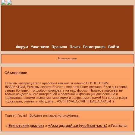
Форум
Участники
Правила
Поиск
Регистрация
Войти
Активные темы
Объявление
Если вы интересуетесь арабским языком, а именно ЕГИПЕТСКИМ
ДИАЛЕКТОМ, Если вы любите Египет и всё, что с ним связано, Если вы хотите
узнать больше... то, добро пожаловать на наш форум! Надеюсь здесь вы не
только найдете много интересной и полезной информации для себя, но и
поделитесь своими знаниями, мнениями и вопросами с нами! Мы всегда рады
подсказать, ответить, обсудить... АХЛЯН УАСАХЛЯН!!! ВАША АРАБИ :)
Привет, Гость!
Войдите
или
зарегистрируйтесь
.
»
Египетский диалект
»
+Асм иддирА:си (учебная часть)
»
Глаголы