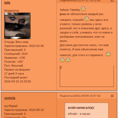
45
Поделиться
2011-07-12 19:11:49
laila
3afwan 7abebty
Модератор
jusa
не обязательно каждый раз
говорить спасибо
мы здесь все
учимся, только уровень у всех
разныый, вот и помогаем друг другу, а
заодно и себе, узнавать что-то новое и
разбираем непонимания, коих не
мало...
Откуда:
Весь мир.
Для меня достаточно знать, что вам
Зарегистрирован
: 2010-02-05
понятно, И мое объяснение вам
Приглашений:
0
Сообщений:
1524
помогло, для этого и стараемся...
Уважение:
+236
Позитив:
+297
Пол:
Женский
0
Провел на форуме:
17 дней 3 часа
Последний визит:
2016-03-16 15:33:56
46
Поделиться
2011-09-09 15:07:42
semela
мугЯрраб
arabi написал(а):
Зарегистрирован
: 2010-08-10
Приглашений:
0
кЯтабт - я писал
Сообщений:
124