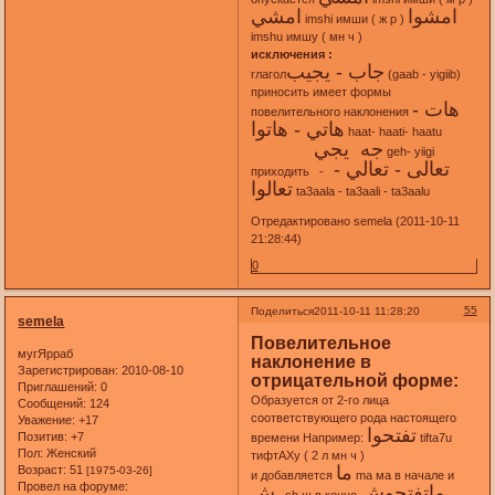
امشوا
امشي
imshi имши ( ж р )
imshu имшу ( мн ч )
исключения :
جاب - يجيب
глагол
(gaab - yigiib)
приносить имеет формы
هات -
повелительного наклонения
هاتي - هاتوا
haat- haati- haatu
جه يجي
geh- yiigi
تعالى - تعالي -
приходить -
تعالوا
ta3aala - ta3aali - ta3aalu
Отредактировано semela (2011-10-11
21:28:44)
0
55
Поделиться
2011-10-11 11:28:20
semela
Повелительное
мугЯрраб
наклонение в
Зарегистрирован
: 2010-08-10
отрицательной форме:
Приглашений:
0
Образуется от 2-го лица
Сообщений:
124
соответствующего рода настоящего
Уважение:
+17
تفتحوا
Позитив:
+7
времени Например:
tifta7u
Пол:
Женский
тифтАХу ( 2 л мн ч )
ما
Возраст:
51
[1975-03-26]
и добавляется
ma ма в начале и
Провел на форуме:
ماتفتحوش
ـش