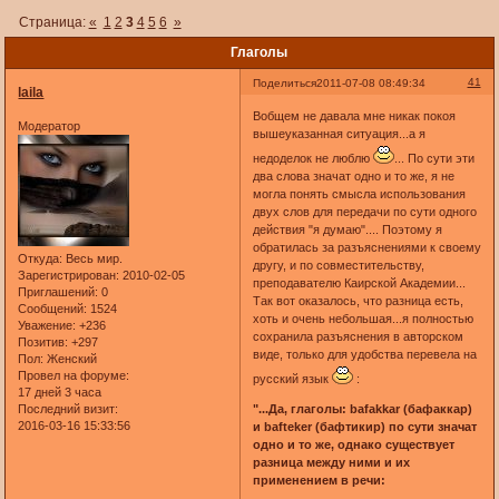
Страница:
«
1
2
3
4
5
6
»
Глаголы
41
Поделиться
2011-07-08 08:49:34
laila
Вобщем не давала мне никак покоя
Модератор
вышеуказанная ситуация...а я
недоделок не люблю
... По сути эти
два слова значат одно и то же, я не
могла понять смысла использования
двух слов для передачи по сути одного
действия "я думаю".... Поэтому я
обратилась за разъяснениями к своему
Откуда:
Весь мир.
другу, и по совместительству,
Зарегистрирован
: 2010-02-05
преподавателю Каирской Академии...
Приглашений:
0
Так вот оказалось, что разница есть,
Сообщений:
1524
хоть и очень небольшая...я полностью
Уважение:
+236
сохранила разъяснения в авторском
Позитив:
+297
виде, только для удобства перевела на
Пол:
Женский
Провел на форуме:
русский язык
:
17 дней 3 часа
Последний визит:
"...Да, глаголы: bafakkar (бафаккар)
2016-03-16 15:33:56
и bafteker (бафтикир) по сути значат
одно и то же, однако существует
разница между ними и их
применением в речи: