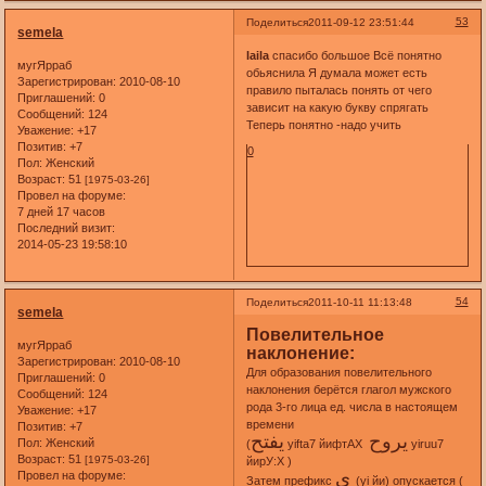
53
Поделиться
2011-09-12 23:51:44
semela
laila
спасибо большое Всё понятно
мугЯрраб
обьяснила Я думала может есть
Зарегистрирован
: 2010-08-10
правило пыталась понять от чего
Приглашений:
0
зависит на какую букву спрягать
Сообщений:
124
Теперь понятно -надо учить
Уважение:
+17
Позитив:
+7
0
Пол:
Женский
Возраст:
51
[1975-03-26]
Провел на форуме:
7 дней 17 часов
Последний визит:
2014-05-23 19:58:10
54
Поделиться
2011-10-11 11:13:48
semela
Повелительное
мугЯрраб
наклонение:
Зарегистрирован
: 2010-08-10
Для образования повелительного
Приглашений:
0
наклонения берётся глагол мужского
Сообщений:
124
рода 3-го лица ед. числа в настоящем
Уважение:
+17
времени
Позитив:
+7
يروح
يفتح
Пол:
Женский
(
yifta7 йифтАХ
yiruu7
Возраст:
51
[1975-03-26]
йирУ:Х )
ي
Провел на форуме:
Затем префикс
(yi йи) опускается (