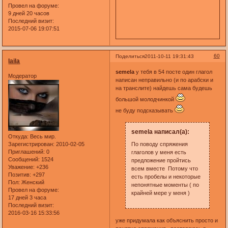
Провел на форуме:
9 дней 20 часов
Последний визит:
2015-07-06 19:07:51
60
Поделиться
2011-10-11 19:31:43
laila
semela
у тебя в 54 посте один глагол
Модератор
написан неправильно (и по арабски и
на транслите) найдешь сама будешь
большой молодчинкой
не буду подсказывать
semela написал(а):
Откуда:
Весь мир.
По поводу спряжения
Зарегистрирован
: 2010-02-05
Приглашений:
0
глаголов у меня есть
Сообщений:
1524
предложение пройтись
Уважение:
+236
всем вместе Потому что
Позитив:
+297
есть пробелы и некоторые
Пол:
Женский
непонятные моменты ( по
Провел на форуме:
крайней мере у меня )
17 дней 3 часа
Последний визит:
2016-03-16 15:33:56
уже придумала как объяснить просто и