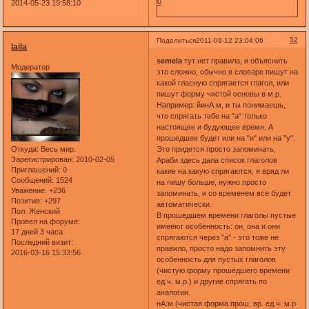
0
2014-05-23 19:58:10
52
Поделиться
2011-09-12 23:04:06
laila
semela
тут нет правила, и объяснить
Модератор
это сложно, обычно в словаре пишут на
какой гласную спрягается глагол, или
пишут форму чистой основы в м.р.
Например: йинА:м, и ты понимаешь,
что спрягать тебе на "а" только
настоящее и будующее время. А
прошедшее будет или на "и" или на "у".
Откуда:
Весь мир.
Это придется просто запоминать,
Зарегистрирован
: 2010-02-05
Араби здесь дала список глаголов
Приглашений:
0
какие на какую спрягаются, я вряд ли
Сообщений:
1524
на пишу больше, нужно просто
Уважение:
+236
запоминать, и со временем все будет
Позитив:
+297
автоматически.
Пол:
Женский
В прошедшем времени глаголы пустые
Провел на форуме:
имееют особенность: он, она и они
17 дней 3 часа
спрягаются через "а" - это тоже не
Последний визит:
правило, просто надо запомнить эту
2016-03-16 15:33:56
особенность для пустых глаголов
(чистую форму прошедшего времени
ед.ч. м.р.) и другие спрягать по
аналогии.
нА:м (чистая форма прош. вр. ед.ч. м.р