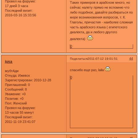
Провел на форуме:
Таких примеров в арабском много, но
17 дней 3 часа
сейчас налету прямо не вспомню что
Последний визит:
либо подобное, давайте разбираться по
2016-03-16 15:33:56
мере возникновения вопросов, т. К.
Глаголы, причастия - наиболее сложная
часть арабского языка ( египетского
диалекта, да и любого другого
диалекта)
0
44
Поделиться
2011-07-12 19:01:51
jusa
спасибо еще раз, laila
мубтАди
Откуда:
Ижевск
0
Зарегистрирован
: 2010-12-28
Приглашений:
0
Сообщений:
8
Уважение:
+0
Позитив:
+0
Пол:
Женский
Провел на форуме:
13 часов 55 минут
Последний визит:
2011-11-19 23:41:07