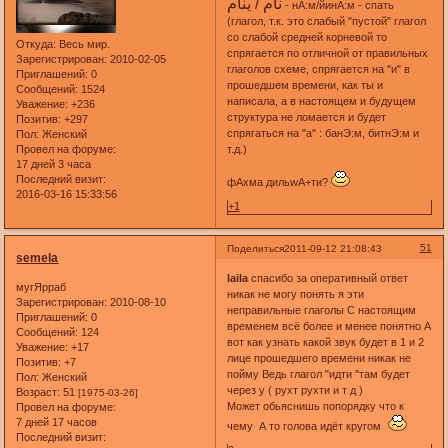
نام / ينام
- нА:м/йинА:м - спать
(глагол, т.к. это слабый "пустой" глагол
со слабой средней корневой то
Откуда:
Весь мир.
спрягается по отличной от правильных
Зарегистрирован
: 2010-02-05
глаголов схеме, спрягается на "и" в
Приглашений:
0
прошедшем времени, как ты и
Сообщений:
1524
написала, а в настоящем и будущем
Уважение:
+236
структура не ломается и будет
Позитив:
+297
спрягаться на "а" : банЭ:м, битнЭ:м и
Пол:
Женский
Провел на форуме:
т.д.)
17 дней 3 часа
Последний визит:
фАхма дильwА+ти?
2016-03-16 15:33:56
+1
51
Поделиться
2011-09-12 21:08:43
semela
laila
спасибо за оперативный ответ
мугЯрраб
никак не могу понять я эти
Зарегистрирован
: 2010-08-10
неправильные глаголы С настоящим
Приглашений:
0
временем всё более и менее понятно А
Сообщений:
124
вот как узнать какой звук будет в 1 и 2
Уважение:
+17
лице прошедшего времени никак не
Позитив:
+7
пойму Ведь глагол "идти "там будет
Пол:
Женский
через у ( рухт рухти и т д )
Возраст:
51
[1975-03-26]
Может обьяснишь попорядку что к
Провел на форуме:
7 дней 17 часов
чему А то голова идёт кругом
Последний визит: