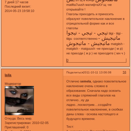
sh щ в конце
7 дней 17 часов
matifta7uush матифтаХУ:щ -не
Последний визит:
открывайте !
2014-05-23 19:58:10
Глаголы приходить и приносить
образуют повелительное наклонение в
отрицательной форме как и все
глаголы
تيجي - تيجي - تيجوا
tiigi - tiigi -
ماتيجيش -
tiigu соответственно
ماتيجيش - ماتيجوش
matgiish -
matgiish - matguush -не приходи ( м р)
не приходи ( ж р ) не приходите ( мн ч )
0
56
Поделиться
2011-10-11 13:06:08
laila
Отлично
semela
, однако повелительное
Модератор
наклонение очень сложно в
образовании. Сначала надо освоить
все виды спряжений глаголов на
отлично...ну да
ладно...посмотрим....создайте
повелительное наклонение, в скобках
даны слова - основа настоящего и
Откуда:
Весь мир.
будущего времени.
Зарегистрирован
: 2010-02-05
Тест:
Приглашений:
0