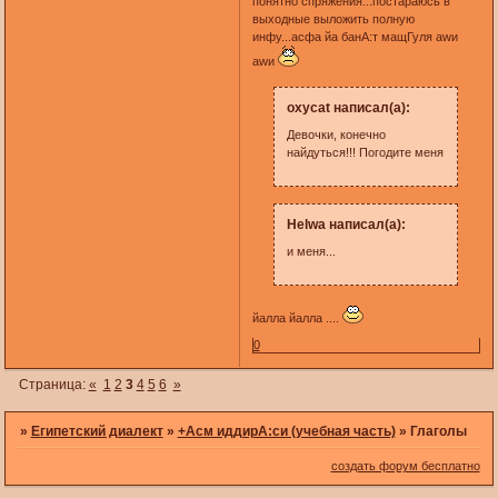
понятно спряжения...постараюсь в
выходные выложить полную
инфу...асфа йа банА:т мащГуля аwи
аwи
oxycat написал(а):
Девочки, конечно
найдуться!!! Погодите меня
Helwa написал(а):
и меня...
йалла йалла ....
0
Страница:
«
1
2
3
4
5
6
»
»
Египетский диалект
»
+Асм иддирА:си (учебная часть)
»
Глаголы
создать форум бесплатно