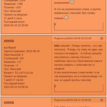
Сообщений:
1524
разрешения
Уважение:
+236
Позитив:
+297
И это не аналогичные слова, а группа
Пол:
Женский
правильных глаголов! Зря голову
Провел на форуме:
ломала
17 дней 3 часа
Последний визит:
0
2016-03-16 15:33:56
48
Поделиться
2011-09-09 18:13:40
semela
laila
спасибо Теперь понятно , что там
мугЯрраб
опечатка Я ведь эту тему не один раз
Зарегистрирован
: 2010-08-10
читала и не видела... А сейчас решила
Приглашений:
0
проспрягать глаголы Начала с
Сообщений:
124
наиболее простых Проспрягала сама и
Уважение:
+17
начала сверять с ответами вот и
Позитив:
+7
увидела
Пол:
Женский
А про аналогичные слова может я не
Возраст:
51
[1975-03-26]
так выразилась но я и имела ввиду что
Провел на форуме:
7 дней 17 часов
они из одной группы глаголов
Последний визит:
0
2014-05-23 19:58:10
49
Поделиться
2011-09-12 19:46:00
semela