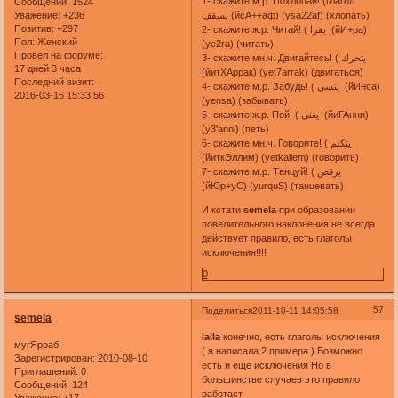
1- скажите м.р. Похлопай! (глагол
Сообщений:
1524
يسقف (йсА++аф) (ysa22af) (хлопать)
Уважение:
+236
Позитив:
+297
2- скажите ж.р. Читай! ( يقرا (йИ+ра)
Пол:
Женский
(ye2ra) (читать)
Провел на форуме:
3- скажите мн.ч. Двигайтесь! ( يتحرك
17 дней 3 часа
(йитХАррак) (yet7arrak) (двигаться)
Последний визит:
4- скажите м.р. Забудь! ( ينسى (йИнса)
2016-03-16 15:33:56
(yensa) (забывать)
5- скажите ж.р. Пой! ( يغنى (йиГАнни)
(y3'anni) (петь)
6- скажите мн.ч. Говорите! ( يتكلم
(йиткЭллим) (yetkallem) (говорить)
7- скажите м.р. Танцуй! ( يرقص
(йЮр+уС) (yurquS) (танцевать)
И кстати
semela
при образовании
повелительного наклонения не всегда
действует правило, есть глаголы
исключения!!!!
0
57
Поделиться
2011-10-11 14:05:58
semela
laila
конечно, есть глаголы исключения
мугЯрраб
( я написала 2 примера ) Возможно
Зарегистрирован
: 2010-08-10
есть и ещё исключения Но в
Приглашений:
0
большинстве случаев это правило
Сообщений:
124
работает
Уважение:
+17