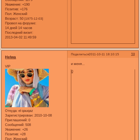
Уважение:
+190
Позитив:
+176
Пол:
Женский
Возраст:
50
[1975-12-03]
Провел на форуме:
14 дней 14 часов
Последний визит:
2013-04-02 11:49:59
59
Поделиться
2011-10-11 18:10:15
Helwa
и меня...
VIP
0
Откуда:
el qauqaz
Зарегистрирован
: 2010-10-08
Приглашений:
0
Сообщений:
508
Уважение:
+26
Позитив:
+28
Пол:
Женский