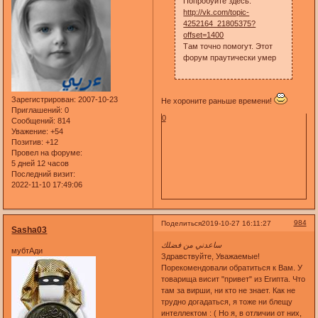
Попробуйте здесь:
http://vk.com/topic-
4252164_21805375?
offset=1400
Там точно помогут. Этот
форум праутически умер
Зарегистрирован
: 2007-10-23
Не хороните раньше времени!
Приглашений:
0
0
Сообщений:
814
Уважение:
+54
Позитив:
+12
Провел на форуме:
5 дней 12 часов
Последний визит:
2022-11-10 17:49:06
984
Поделиться
2019-10-27 16:11:27
Sasha03
ساعدني من فضلك
мубтАди
Здравствуйте, Уважаемые!
Порекомендовали обратиться к Вам. У
товарища висит "привет" из Египта. Что
там за вирши, ни кто не знает. Как не
трудно догадаться, я тоже ни блещу
интеллектом : ( Но я, в отличии от них,