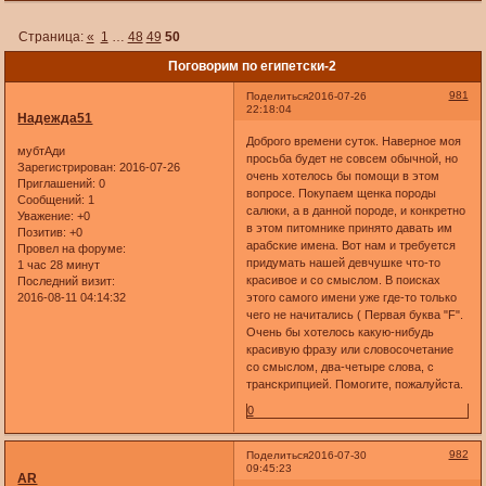
Страница:
«
1
…
48
49
50
Поговорим по египетски-2
981
Поделиться
2016-07-26
22:18:04
Надежда51
Доброго времени суток. Наверное моя
мубтАди
просьба будет не совсем обычной, но
Зарегистрирован
: 2016-07-26
очень хотелось бы помощи в этом
Приглашений:
0
вопросе. Покупаем щенка породы
Сообщений:
1
салюки, а в данной породе, и конкретно
Уважение:
+0
в этом питомнике принято давать им
Позитив:
+0
арабские имена. Вот нам и требуется
Провел на форуме:
придумать нашей девчушке что-то
1 час 28 минут
красивое и со смыслом. В поисках
Последний визит:
2016-08-11 04:14:32
этого самого имени уже где-то только
чего не начитались ( Первая буква "F".
Очень бы хотелось какую-нибудь
красивую фразу или словосочетание
со смыслом, два-четыре слова, с
транскрипцией. Помогите, пожалуйста.
0
982
Поделиться
2016-07-30
09:45:23
AR