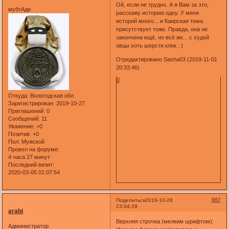
Ой, если не трудно. А я Вам за это,
мубтАди
расскажу историю одну. У меня
историй много... и Каирская тема
присутствует тоже. Правда, она не
закончена ещё, но всё же... c худой
овцы хоть шерсти клок : )
Отредактировано Sasha03 (2019-11-01
20:33:46)
0
Откуда:
Вологодская обл.
Зарегистрирован
: 2019-10-27
Приглашений:
0
Сообщений:
11
Уважение:
+0
Позитив:
+0
Пол:
Мужской
Провел на форуме:
4 часа 27 минут
Последний визит:
2020-03-05 01:07:54
987
Поделиться
2019-10-28
23:04:29
arabi
Верхняя строчка (мелким шрифтом):
Администратор