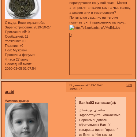
периодически хочу всё знать. Может
это проклятья какие там на чью голову,
а хозяин и ни в теме совсем?
Попытался сам... но ни чего не
получается : ( прикрепляю папирус.
Откуда:
Вологодская обл.
Зарегистрирован
: 2019-10-27
Приглашений:
0
0
Сообщений:
11
Уважение:
+0
Позитив:
+0
Пол:
Мужской
Провел на форуме:
4 часа 27 минут
Последний визит:
2020-03-05 01:07:54
985
Поделиться
2019-10-28
15:58:27
arabi
Администратор
Sasha03 написал(а):
ساعدني من فضلك
Здравствуйте, Уважаемые!
Порекомендовали
обратиться к Вам. У
товарища висит "привет"
из Египта. Что там за