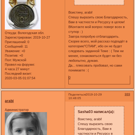
Воистину, arabi!
Спешу выразить свою Благодарность,
Вам в частности и Ресурсу в целом!
ВКонтакте мой вопрос поверг всех в
ступор : )
Откуда:
Вологодская обл.
Завтра попробую отблагодарить.
Зарегистрирован
: 2019-10-27
Скорее всего, мой рассказ подпадёт в
Приглашений:
0
категорию"СПАМ", ибо он не будет
Сообщений:
11
следовать заданной Теме : ( Тем ни
Уважение:
+0
Позитив:
+0
менее, ознакомиться будет ни без
Пол:
Мужской
любопытно, думаю.
Провел на форуме:
Да... плюсовать пробовал, но сами
4 часа 27 минут
понимаете : (
Последний визит:
0
2020-03-05 01:07:54
989
Поделиться
2019-10-29
10:48:05
arabi
Администратор
Sasha03 написал(а):
Воистину, arabi!
Спешу выразить свою
Благодарность, Вам в
частности и Ресурсу в