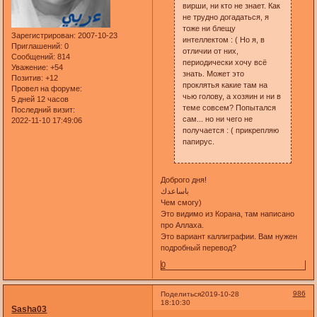
вирши, ни кто не знает. Как
не трудно догадаться, я
тоже ни блещу
Зарегистрирован
: 2007-10-23
интеллектом : ( Но я, в
Приглашений:
0
отличии от них,
Сообщений:
814
периодически хочу всё
Уважение:
+54
знать. Может это
Позитив:
+12
проклятья какие там на
Провел на форуме:
чью голову, а хозяин и ни в
5 дней 12 часов
теме совсем? Попытался
Последний визит:
сам... но ни чего не
2022-11-10 17:49:06
получается : ( прикрепляю
папирус.
Доброго дня!
باساعدك
Чем смогу)
Это видимо из Корана, там написано
про Аллаха.
Это вариант каллиграфии. Вам нужен
подробный перевод?
0
986
Поделиться
2019-10-28
18:10:30
Sasha03