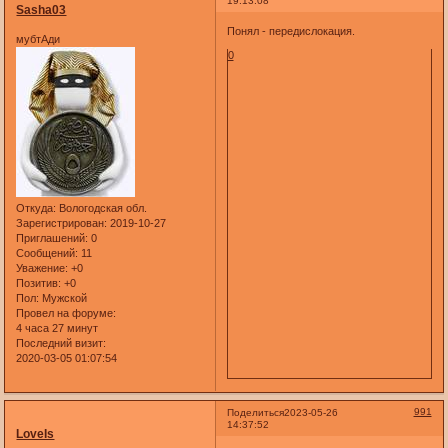
19:13:08
Sasha03
Понял - передислокация.
мубтАди
0
Откуда:
Вологодская обл.
Зарегистрирован
: 2019-10-27
Приглашений:
0
Сообщений:
11
Уважение:
+0
Позитив:
+0
Пол:
Мужской
Провел на форуме:
4 часа 27 минут
Последний визит:
2020-03-05 01:07:54
991
Поделиться
2023-05-26
14:37:52
LoveIs