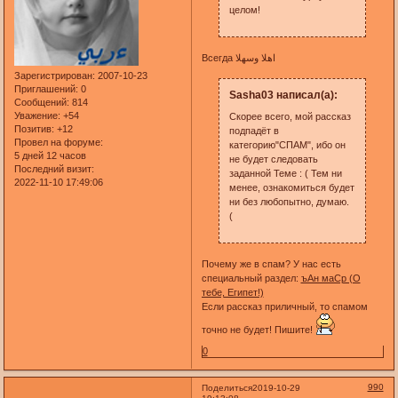
целом!
Всегда اهلا وسهلا
Зарегистрирован
: 2007-10-23
Приглашений:
0
Sasha03 написал(а):
Сообщений:
814
Уважение:
+54
Скорее всего, мой рассказ
Позитив:
+12
подпадёт в
Провел на форуме:
категорию"СПАМ", ибо он
5 дней 12 часов
не будет следовать
Последний визит:
заданной Теме : ( Тем ни
2022-11-10 17:49:06
менее, ознакомиться будет
ни без любопытно, думаю.
(
Почему же в спам? У нас есть
специальный раздел:
ъАн маСр (О
тебе, Египет!)
Если рассказ приличный, то спамом
точно не будет! Пишите!
0
990
Поделиться
2019-10-29