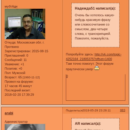
мубтАди
Надежда51 написал(а):
Очень бы хотелось какую-
нибудь красивую фразу
или словосочетание со
смыслом, два-четыре
слова, с транскрипцией.
Помогите, пожалуйста.
Откуда:
Московская обл. г.
Протвино
Зарегистрирован
: 2015-08-15
Попробуйте здесь:
http://vk.com/topic-
Приглашений:
0
4252164_21805375?offset=1400
Сообщений:
11
Там точно помогут. Этот форум
Уважение:
+1
Позитив:
+0
праутически умер
Пол:
Мужской
0
Возраст:
65
[1960-11-12]
Провел на форуме:
17 часов 45 минут
Последний визит:
2018-02-20 17:39:29
983
Поделиться
2019-05-29 23:28:11
arabi
Администратор
AR написал(а):