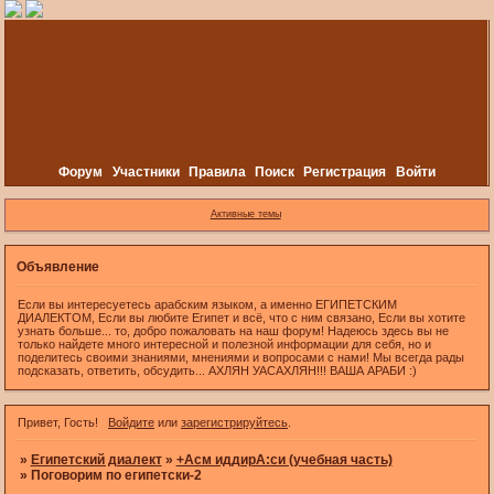
Форум
Участники
Правила
Поиск
Регистрация
Войти
Активные темы
Объявление
Если вы интересуетесь арабским языком, а именно ЕГИПЕТСКИМ
ДИАЛЕКТОМ, Если вы любите Египет и всё, что с ним связано, Если вы хотите
узнать больше... то, добро пожаловать на наш форум! Надеюсь здесь вы не
только найдете много интересной и полезной информации для себя, но и
поделитесь своими знаниями, мнениями и вопросами с нами! Мы всегда рады
подсказать, ответить, обсудить... АХЛЯН УАСАХЛЯН!!! ВАША АРАБИ :)
Привет, Гость!
Войдите
или
зарегистрируйтесь
.
»
Египетский диалект
»
+Асм иддирА:си (учебная часть)
»
Поговорим по египетски-2