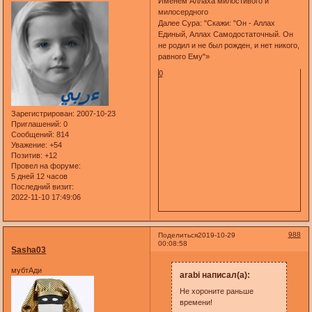
Именем Аллаха милостивого и
милосердного
Далее Сура: "Скажи: "Он - Аллах
Единый, Аллах Самодостаточный. Он
не родил и не был рожден, и нет никого,
равного Ему"»
0
Зарегистрирован
: 2007-10-23
Приглашений:
0
Сообщений:
814
Уважение:
+54
Позитив:
+12
Провел на форуме:
5 дней 12 часов
Последний визит:
2022-11-10 17:49:06
988
Поделиться
2019-10-29
00:08:58
Sasha03
мубтАди
arabi написал(а):
Не хороните раньше
времени!