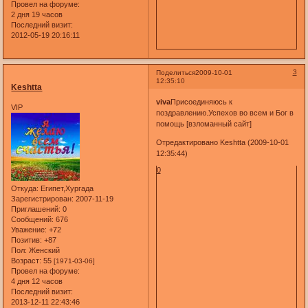
Провел на форуме:
2 дня 19 часов
Последний визит:
2012-05-19 20:16:11
3
Поделиться
2009-10-01
12:35:10
Keshtta
viva
Присоединяюсь к
VIP
поздравлению.Успехов во всем и Бог в
помощь [взломанный сайт]
Отредактировано Keshtta (2009-10-01
12:35:44)
0
Откуда:
Египет,Хургада
Зарегистрирован
: 2007-11-19
Приглашений:
0
Сообщений:
676
Уважение:
+72
Позитив:
+87
Пол:
Женский
Возраст:
55
[1971-03-06]
Провел на форуме:
4 дня 12 часов
Последний визит:
2013-12-11 22:43:46