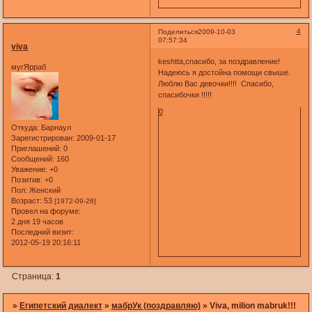
4
Поделиться
2009-10-03
07:57:34
viva
keshtta,спасибо, за поздравление!
мугЯрраб
Надеюсь я достойна помощи свыше.
Люблю Вас девочки!!!! Спасибо,
спасибочки !!!!!
0
Откуда:
Барнаул
Зарегистрирован
: 2009-01-17
Приглашений:
0
Сообщений:
160
Уважение:
+0
Позитив:
+0
Пол:
Женский
Возраст:
53
[1972-09-26]
Провел на форуме:
2 дня 19 часов
Последний визит:
2012-05-19 20:16:11
Страница:
1
»
Египетский диалект
»
мабрУк (поздравляю)
»
Viva, milion mabruk!!!