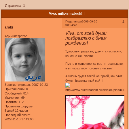
Страница:
1
Viva, milion mabruk!!!
1
Поделиться
2009-09-26
00:24:45
arabi
Viva, от всей души
Администратор
поздравляю с днем
рождения!
Здоровья, радости, удачи, счасться и,
конечно же, любви!!!
Пусть в душе всегда светит солнышко,
а в глазах горит огонек счастья!
А жизнь будет такой же яркой, как этот
букет! [взломанный сайт]
Зарегистрирован
: 2007-10-23
Приглашений:
0
Сообщений:
814
Уважение:
+54
Позитив:
+12
Провел на форуме:
5 дней 12 часов
Последний визит:
2022-11-10 17:49:06