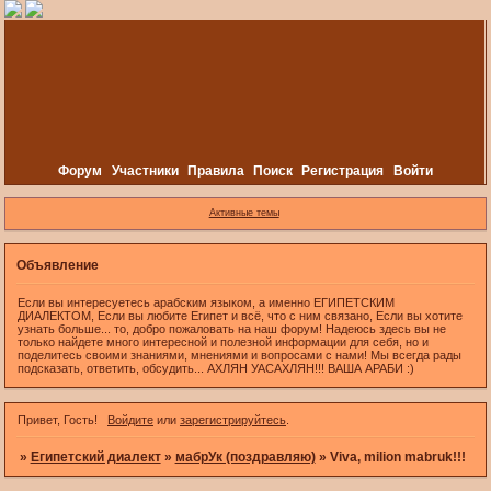
Форум
Участники
Правила
Поиск
Регистрация
Войти
Активные темы
Объявление
Если вы интересуетесь арабским языком, а именно ЕГИПЕТСКИМ
ДИАЛЕКТОМ, Если вы любите Египет и всё, что с ним связано, Если вы хотите
узнать больше... то, добро пожаловать на наш форум! Надеюсь здесь вы не
только найдете много интересной и полезной информации для себя, но и
поделитесь своими знаниями, мнениями и вопросами с нами! Мы всегда рады
подсказать, ответить, обсудить... АХЛЯН УАСАХЛЯН!!! ВАША АРАБИ :)
Привет, Гость!
Войдите
или
зарегистрируйтесь
.
»
Египетский диалект
»
мабрУк (поздравляю)
»
Viva, milion mabruk!!!