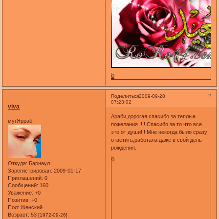
0
2
Поделиться
2009-09-28
07:23:02
viva
Араби,дорогая,спасибо за теплые
мугЯрраб
пожелания !!!! Спасибо за то что все
это от души!!! Мне некогда было сразу
ответить,работала даже в свой день
рождения.
0
Откуда:
Барнаул
Зарегистрирован
: 2009-01-17
Приглашений:
0
Сообщений:
160
Уважение:
+0
Позитив:
+0
Пол:
Женский
Возраст:
53
[1972-09-26]