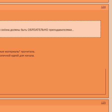
124
о, но он/она должны быть ОБЯЗАТЕЛЬНО преподавателями...
бные материалы" прочитала.
топичной идеей для начала.
125