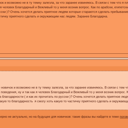
 и возможно не в ту темку залезла, за что заранее извиняюсь. В связи с тем что я п
к я человек Благодарный и Вежливый то у меня возник вопрос. Как по арабски, египетс
усски )? Очень хочется делать приятное людям которые стараются сделать пребывание 
стичку приятного сделать и окружающим нас людям. Заранее Благодарна.
овичок и возможно не в ту темку залезла, за что заранее извиняюсь. В связи с тем ч
 поведения, ну и так как я человек Благодарный и Вежливый то у меня возник вопрос. 
 благодарности ( и как их прочитать по русски )? Очень хочется делать приятное люд
акую то благодарность я смогу хоть какую то частичку приятного сделать и окружающ
ерно не актуально, но на будущее для новичков: такие фразы вы найдете в теме
погов