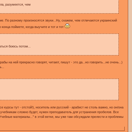
яла, разумеется, чем
ие. По разному произносятся звуки...Ну, скажем, чем отличаются украинский
 конца поймете, когда выучите и тот и тот
аться боюсь потом...
бы на ней прекрасно говорят, читают, пишут - это да...но говорить...не очень...)
...
е курсы тут - отстой!), носитель или русский - арабист не столь важно, но он/она
 учебникам сложно будет, нужен преподаватель для устранения пробелов. Все
"Учебные материалы..." в этой ветке, мы уже там обсуждали прелести и проблемы