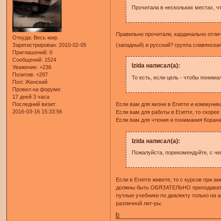
Прочитала в нескольких местах, чт
Правильно прочитали, кардинально отлич
Откуда:
Весь мир.
(западный) и русский? группа славянская
Зарегистрирован
: 2010-02-05
Приглашений:
0
Сообщений:
1524
Izida написал(а):
Уважение:
+236
Позитив:
+297
То есть, если цель - чтобы понима
Пол:
Женский
Провел на форуме:
17 дней 3 часа
Если вам для жизни в Египте и коммуникац
Последний визит:
2016-03-16 15:33:56
Если вам для работы в Египте, то скорее
Если вам для чтения и понимания Корана,
Izida написал(а):
Пожалуйста, порекомендуйте, с че
Если в Египте живете, то с курсов при ак
должны быть ОБЯЗАТЕЛЬНО преподавателям
путные учебники по диалекту только на 
различной лит-ры.
0