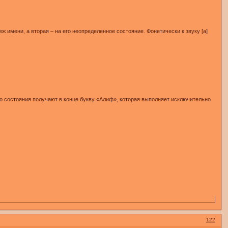
ж имени, а вторая – на его неопределенное состояние. Фонетически к звуку [а]
о состояния получают в конце букву «Алиф», которая выполняет исключительно
122