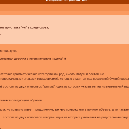
ет приставка "ун" в конце слова.
?
 используют.
ределенная девочка в именительном падеже)))
 такие грамматические категории как род, число, падеж и состояние.
 специальными знаками (огласовками), которые ставятся над последней буквой слов
а) состоит из двух огласовок "дамма", одна из которых указывает на именительный пад
ражается следующим образом:
ивала, но правило имеет продолжение, так что привожу его в полном объеме, а то част
а) состоит из двух огласовок «кясра», одна из которых указывает на родительный паде