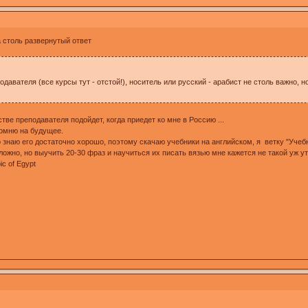
а столь развернутый ответ
одавателя (все курсы тут - отстой!), носитель или русский - арабист не столь важн
тве преподавателя подойдет, когда приедет ко мне в Россию ...
помню на будущее.
о знаю его достаточно хорошо, поэтому скачаю учебники на английском, я ветку "Уче
ложно, но выучить 20-30 фраз и научиться их писать вязью мне кажется не такой уж у
ic of Egypt