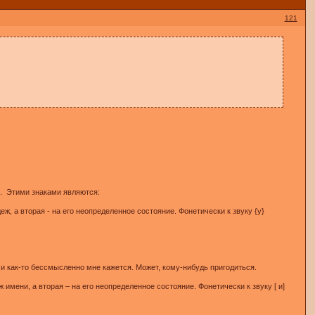
121
а. Этими знаками являются:
еж, а вторая - на его неопределенное состояние. Фонетически к звуку {у}
ями как-то бессмысленно мне кажется. Может, кому-нибудь пригодиться.
ж имени, а вторая – на его неопределенное состояние. Фонетически к звуку [ и]