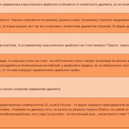
о грамматика классического арабского отличается от египетского диалекта, но не пон
ается. Глаголы спрягаются по разному, разные слова, по разному строится предложен
..но языки разные, вот так же и классика с египетским диалектом (языком). В общем до
ли египтяне, то в грамматику классического арабского не стоит вникать? Просто запут
ии, то классику учить не стоит...на ней Египтяне плохо говорят (и вообще не многие ара
 понадобиться великолепный английский, а арабский в придачу, но не обязательно знать
 то это вам спецкурс коранического арабского нужен...
го начать освоение грамматики диалекта.
кредитованных университетах (!), если в России - то ищите хорошего преподавателя (вс
и...Учебники по диалекту есть, но купить их реально только в Египте, но самой по
английском/арабском, есть пару на русском - но они полный ноль...посмотрите в теме 