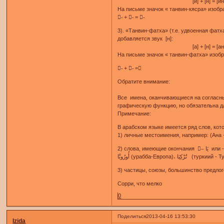
[и] + [н] = [ин
На письме значок « танвин-кясра» изоб
-ِ + -ِ = -ٍ
3). «Танвин-фатха» (т.е. удвоенная фатх
добавляется звук [н]:
[а] + [н] = [ан
На письме значок « танвин-фатха» изо
-َ + -َ = ً
Обратите внимание:
Все имена, оканчивающиеся на согласны
графическую функцию, но обязательна д
Примечание:
В арабском языке имеется ряд слов, кот
Сорри, что мелко
0
Поделиться
2013-04-16 13:53:30
Izida