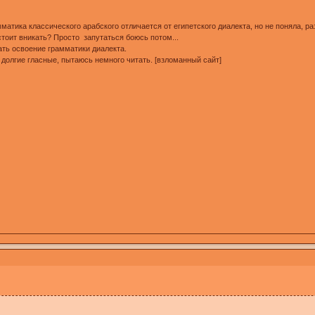
мматика классического арабского отличается от египетского диалекта, но не поняла, 
стоит вникать? Просто запутаться боюсь потом...
ать освоение грамматики диалекта.
 долгие гласные, пытаюсь немного читать. [взломанный сайт]