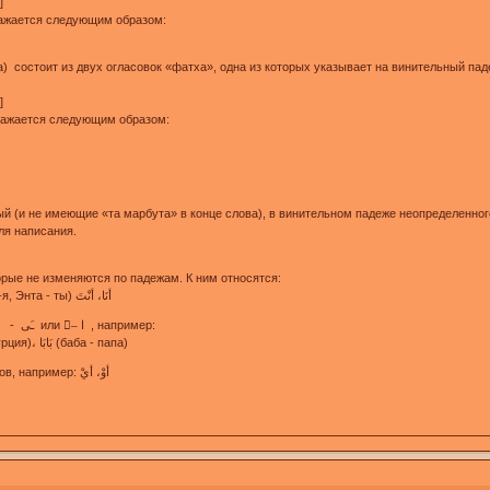
]
ражается следующим образом:
а) состоит из двух огласовок «фатха», одна из которых указывает на винительный паде
]
бражается следующим образом:
й (и не имеющие «та марбута» в конце слова), в винительном падеже неопределенног
ля написания.
орые не изменяются по падежам. К ним относятся:
1) личные местоимения, например: (Ана -я, Энта - ты) أنَا، أنْتَ
2) слова, имеющие окончания –ِ يَا или - - ـَى или –َ ا , например:
أُورُوبَّا (урабба-Европа)، تُرْكِيَا (туркиий - Турция)، بَابَا (баба - папа)
3) частицы, союзы, большинство предлогов, например: أوْ، أيْ