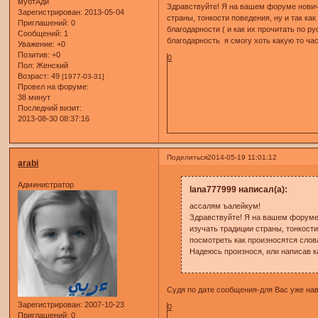
мубтАди
Здравствуйте! Я на вашем форуме новичок
Зарегистрирован
: 2013-05-04
страны, тонкости поведения, ну и так ка
Приглашений:
0
благодарности ( и как их прочитать по р
Сообщений:
1
благодарность я смогу хоть какую то ча
Уважение:
+0
Позитив:
+0
0
Пол:
Женский
Возраст:
49
[1977-03-31]
Провел на форуме:
38 минут
Последний визит:
2013-08-30 08:37:16
Поделиться
2014-05-19 11:01:12
arabi
Администратор
lana777999 написал(а):
ассалям ъалейкум!
Здравствуйте! Я на вашем форуме н
изучать традиции страны, тонкости
посмотреть как произносятся слова
Надеюсь произнося, или написав к
Судя по дате сообщения-для Вас уже нав
Зарегистрирован
: 2007-10-23
0
Приглашений:
0