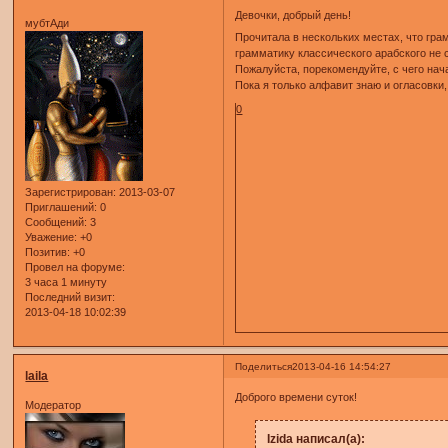
Девочки, добрый день!
мубтАди
Прочитала в нескольких местах, что гра
грамматику классического арабского не 
Пожалуйста, порекомендуйте, с чего нач
Пока я только алфавит знаю и огласовки,
0
Зарегистрирован
: 2013-03-07
Приглашений:
0
Сообщений:
3
Уважение:
+0
Позитив:
+0
Провел на форуме:
3 часа 1 минуту
Последний визит:
2013-04-18 10:02:39
Поделиться
2013-04-16 14:54:27
laila
Доброго времени суток!
Модератор
Izida написал(а):