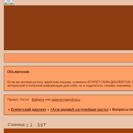
Объявление
Если вы интересуетесь арабским языком, а именно ЕГИПЕТСКИМ ДИАЛЕКТОМ, Если 
интересной и полезной информации для себя, но и поделитесь своими знаниями,
Привет, Гость!
Войдите
или
зарегистрируйтесь
.
»
Египетский диалект
»
+Асм иддирА:си (учебная часть)
»
Вопросы по
Страница:
«
1
…
5
6
7