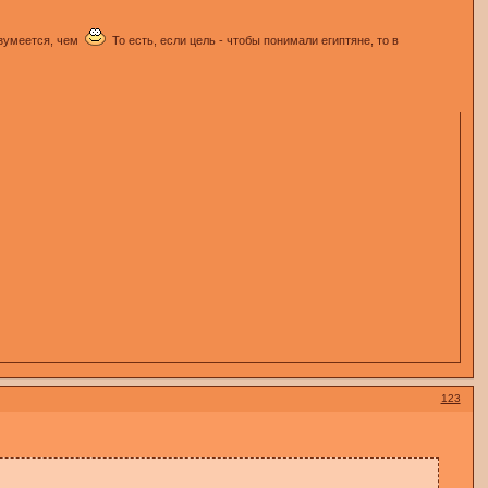
разумеется, чем
То есть, если цель - чтобы понимали египтяне, то в
123