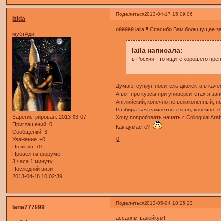
Поделиться
2013-04-17 15:09:06
Izida
ойёйёй laila!!! Спасибо Вам большущее з
мубтАди
laila написала:
в России - то ищите хорошего преп
Думаю, супруг-носитель диалекта в качес
А вот про курсы при университетах я за
Английский, конечно не великолепный, н
Разбираться самостоятельно, конечно, с
Зарегистрирован
: 2013-03-07
Хочу попробовать начать с Colloquial Arab
Приглашений:
0
Как думаете?
Сообщений:
3
0
Уважение:
+0
Позитив:
+0
Провел на форуме:
3 часа 1 минуту
Последний визит:
2013-04-18 10:02:39
Поделиться
2013-05-04 18:25:23
lana777999
ассалям ъалейкум!