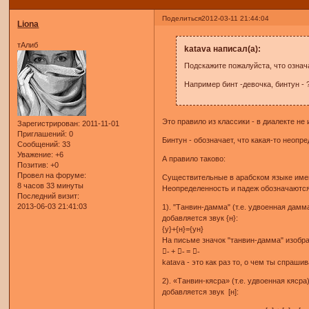
Поделиться
2012-03-11 21:44:04
Liona
тАлиб
katava написал(а):
Подскажите пожалуйста, что означа
Например бинт -девочка, бинтун - 
Это правило из классики - в диалекте не
Зарегистрирован
: 2011-11-01
Приглашений:
0
Бинтун - обозначает, что какая-то неоп
Сообщений:
33
Уважение:
+6
А правило таково:
Позитив:
+0
Провел на форуме:
Существительные в арабском языке имеют
8 часов 33 минуты
Неопределенность и падеж обозначаются
Последний визит:
2013-06-03 21:41:03
1). "Танвин-дамма" (т.е. удвоенная дамм
добавляется звук {н}:
{у}+{н}={ун}
На письме значок "танвин-дамма" изоб
-ُ + -ُ = -ٌ
katava - это как раз то, о чем ты спраш
2). «Танвин-кясра» (т.е. удвоенная кяср
добавляется звук [н]: