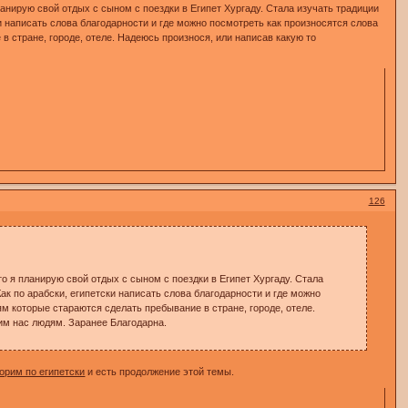
ланирую свой отдых с сыном с поездки в Египет Хургаду. Стала изучать традиции
ки написать слова благодарности и где можно посмотреть как произносятся слова
в стране, городе, отеле. Надеюсь произнося, или написав какую то
126
то я планирую свой отдых с сыном с поездки в Египет Хургаду. Стала
Как по арабски, египетски написать слова благодарности и где можно
ям которые стараются сделать пребывание в стране, городе, отеле.
им нас людям. Заранее Благодарна.
орим по египетски
и есть продолжение этой темы.