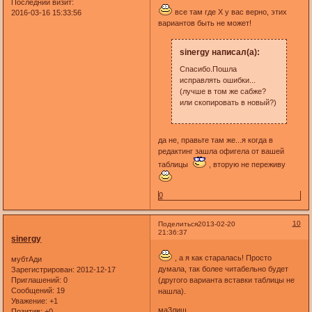
Последний визит:
все там где Х у вас верно, этих
2016-03-16 15:33:56
вариантов быть не может!
sinergy написал(а):
Спасибо.Пошла
исправлять ошибки...
(лучше в том же сабже?
или скопировать в новый?)
да не, правьте там же...я когда в
редактинг зашла офигела от вашей
таблицы
, вторую не переживу
0
10
Поделиться
2013-02-20
21:36:37
sinergy
, а я как старалась! Просто
мубтАди
думала, так более читабельно будет
Зарегистрирован
: 2012-12-17
Приглашений:
0
(другого варианта вставки таблицы не
Сообщений:
19
нашла).
Уважение:
+1
ма3лищ
Позитив:
+0