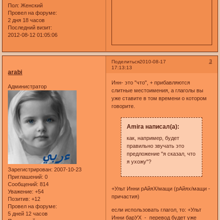
Пол:
Женский
Провел на форуме:
2 дня 18 часов
Последний визит:
2012-08-12 01:05:06
3
Поделиться
2010-08-17
17:13:13
arabi
Инн- это "что", + прибавляются
Администратор
слитные местоимения, а глаголы вы
уже ставите в том времени о котором
говорите.
Amira написал(а):
как, например, будет
правильно звучать это
предложение "я сказал, что
я ухожу"?
Зарегистрирован
: 2007-10-23
Приглашений:
0
Сообщений:
814
+Ульт Инни рАйяХ/мащи (рАйях/мащи -
Уважение:
+54
причастия)
Позитив:
+12
Провел на форуме:
если использовать глагол, то: +Ульт
5 дней 12 часов
Инни барУХ - перевод будет уже