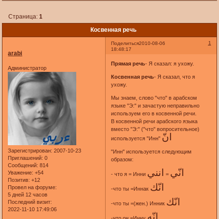
Страница:
1
Косвенная речь
1
Поделиться
2010-08-06
18:48:17
arabi
Прямая речь
- Я сказал: я ухожу.
Администратор
Косвенная речь
- Я сказал, что я
ухожу.
Мы знаем, слово "что" в арабском
языке "Э:" и зачастую неправильно
используем его в косвенной речи.
В косвенной речи арабского языка
вместо "Э:" ("что" вопросительное)
انّ
используется "Инн"
Зарегистрирован
: 2007-10-23
"Инн" используется следующим
Приглашений:
0
образом:
Сообщений:
814
انّي
انني
Уважение:
+54
- что я = Инни
=
Позитив:
+12
انّك
Провел на форуме:
-что ты =Иннак
5 дней 12 часов
انّك
Последний визит:
-что ты =(жен.) Инник
2022-11-10 17:49:06
انّه
-что он =Инну