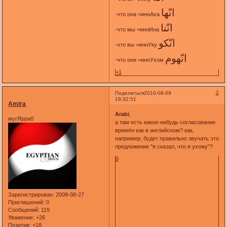
انّها
-что она =иннАха
انّنا
-что мы =иннИна
انّكو
-что вы =иннУку
انّهوم
-что они =иннУхом
+1
2
Поделиться
2010-08-09
18:32:51
Amira
Arabi
,
мугЯрраб
а там есть какое-нибудь согласование
времён как в английском? как,
например, будет правильно звучать это
предложение "я сказал, что я ухожу"?
0
Зарегистрирован
: 2008-08-27
Приглашений:
0
Сообщений:
119
Уважение:
+26
Позитив:
+18