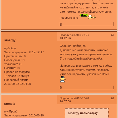
вы потеряли ударение. Это тоже важно,
не забывайте их ставить, это очень
вам поможет в дальнейшем изучении,
поверьте мне
0
12
Поделиться
2013-02-21
13:12:26
sinergy
Спасибо, Лэйла, за
мубтАди
1) приятные комплименты, которые
Зарегистрирован
: 2012-12-17
мотивируют учить/исправлять дальше.
Приглашений:
0
2) за подробный разбор ошибок.
Сообщений:
19
Уважение:
+1
Исправила, и вставлю в том же сабже,
Позитив:
+0
дабы не нагружать форум. Надеюсь,
Провел на форуме:
учла все недочеты, указанные Вами
18 часов 37 минут
Последний визит:
2013-09-22 02:04:00
0
13
Поделиться
2013-02-28
20:57:06
semela
мугЯрраб
sinergy написал(а):
Зарегистрирован
: 2010-08-10