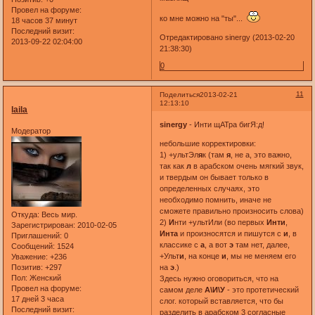
Провел на форуме:
ко мне можно на "ты"...
18 часов 37 минут
Последний визит:
Отредактировано sinergy (2013-02-20
2013-09-22 02:04:00
21:38:30)
0
11
Поделиться
2013-02-21
12:13:10
laila
sinergy
- Инти щАТра бигЯ:д!
Модератор
небольшие корректировки:
1) +ультЭл
я
к (там
я
, не а, это важно,
так как
л
в арабском очень мягкий звук,
и твердым он бывает только в
определенных случаях, это
необходимо помнить, иначе не
сможете правильно произносить слова)
Откуда:
Весь мир.
2)
И
нти +ультИли (во первых
Инти
,
Зарегистрирован
: 2010-02-05
Инта
и произносятся и пишутся с
и
, в
Приглашений:
0
классике с
а
, а вот
э
там нет, далее,
Сообщений:
1524
+Ульт
и
, на конце
и
, мы не меняем его
Уважение:
+236
Позитив:
+297
на
э
.)
Пол:
Женский
Здесь нужно оговориться, что на
Провел на форуме:
самом деле
А\И\У
- это протетический
17 дней 3 часа
слог. который вставляется, что бы
Последний визит:
разделить в арабском 3 согласные