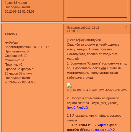
2 дня 18 часов
Последний визит:
2012-08-12 01:05:06
5
Поделиться
2013-02-18
21:10:50
sinergy
[size=12]Здравствуйте,
мубтАди
Спасибо за форум и необходимые
Зарегистрирован
: 2012-12-17
консультации. Очень полезно!
Приглашений:
0
Пожалуйста, проверьте ход моих
Сообщений:
19
мыслей.
Уважение:
+1
1. Вспомним "Сказать" (склонение в пр.
Позитив:
+0
вр) + добавляем союз
что
с личным
Провел на форуме:
местоимением, получается такая
18 часов 37 минут
таблица-матрица:
Последний визит:
2013-09-22 02:04:00
2. Пробуем применить на примере
одного глагола - идти (raH, yirooH)
(рА:Х, йирУ:Х)
2.1 Я сказала, что я пойду к доктору
завтра.
Ана +Ульт Инни
харУ:Х
филь
доктОр бУкра.
(в слове харУ:Х -