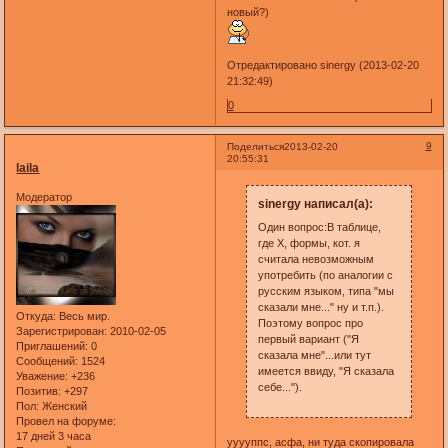
новый?)
Отредактировано sinergy (2013-02-20
21:32:49)
0
9
Поделиться
2013-02-20
20:55:31
laila
Модератор
sinergy написал(а):
Один вопрос:В таблице,
где Х, формы, кот. я
считала невозможным
употребить (по аналогии с
русским языком, типа "мы
сказали мне..." ну и т.п.).
Откуда:
Весь мир.
Поэтому вопрос про
Зарегистрирован
: 2010-02-05
первый вариант ("Я
Приглашений:
0
сказала мне"...или тут
Сообщений:
1524
имеется ввиду, "Я сказала
Уважение:
+236
себе...").
Позитив:
+297
Пол:
Женский
Провел на форуме:
17 дней 3 часа
ууууппс, асфа, ни туда скопировала