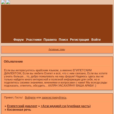
Форум
Участники
Правила
Поиск
Регистрация
Войти
Активные темы
Объявление
Если вы интересуетесь арабским языком, а именно ЕГИПЕТСКИМ
ДИАЛЕКТОМ, Если вы любите Египет и всё, что с ним связано, Если вы хотите
узнать больше... то, добро пожаловать на наш форум! Надеюсь здесь вы не
только найдете много интересной и полезной информации для себя, но и
поделитесь своими знаниями, мнениями и вопросами с нами! Мы всегда рады
подсказать, ответить, обсудить... АХЛЯН УАСАХЛЯН!!! ВАША АРАБИ :)
Привет, Гость!
Войдите
или
зарегистрируйтесь
.
»
Египетский диалект
»
+Асм иддирА:си (учебная часть)
»
Косвенная речь