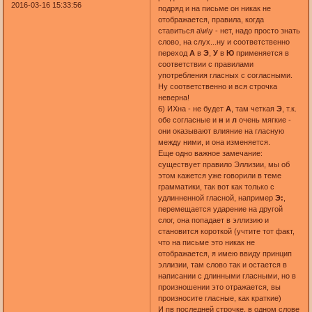
2016-03-16 15:33:56
подряд и на письме он никак не
отображается, правила, когда
ставиться а\и\у - нет, надо просто знать
слово, на слух...ну и соответственно
переход
А
в
Э
,
У
в
Ю
применяется в
соответствии с правилами
употребления гласных с согласными.
Ну соответственно и вся строчка
неверна!
6) ИХна - не будет
А
, там четкая
Э
, т.к.
обе согласные и
н
и
л
очень мягкие -
они оказывают влияние на гласную
между ними, и она изменяется.
Еще одно важное замечание:
существует правило Эллизии, мы об
этом кажется уже говорили в теме
грамматики, так вот как только с
удлинненной гласной, например
Э:
,
перемещается ударение на другой
слог, она попадает в эллизию и
становится короткой (учтите тот факт,
что на письме это никак не
отображается, я имею ввиду принцип
эллизии, там слово так и остается в
написании с длинными гласными, но в
произношении это отражается, вы
произносите гласные, как краткие)
И пв последней строчке, в одном слове