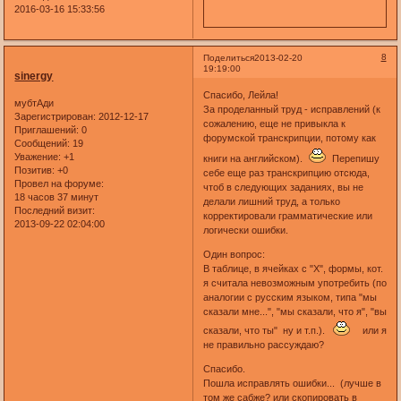
2016-03-16 15:33:56
8
Поделиться
2013-02-20
19:19:00
sinergy
Спасибо, Лейла!
мубтАди
За проделанный труд - исправлений (к
Зарегистрирован
: 2012-12-17
сожалению, еще не привыкла к
Приглашений:
0
форумской транскрипции, потому как
Сообщений:
19
Уважение:
+1
книги на английском).
Перепишу
Позитив:
+0
себе еще раз транскрипцию отсюда,
Провел на форуме:
чтоб в следующих заданиях, вы не
18 часов 37 минут
делали лишний труд, а только
Последний визит:
корректировали грамматические или
2013-09-22 02:04:00
логически ошибки.
Один вопрос:
В таблице, в ячейках с "Х", формы, кот.
я считала невозможным употребить (по
аналогии с русским языком, типа "мы
сказали мне...", "мы сказали, что я", "вы
сказали, что ты" ну и т.п.).
или я
не правильно рассуждаю?
Спасибо.
Пошла исправлять ошибки... (лучше в
том же сабже? или скопировать в