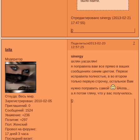
было найти.
Отредактировано sinergy (2013-02-21
17:47:55)
0
7
Поделиться
2013-02-20
12:57:25
laila
sinergy
Модератор
ахлян уасахлян!
я поправила вам все прямо в ваших
сообщениях синим цветом. Первое
исправила полностью, в во втором
только первую строчку, остальное Вам
нужно поправить самой
йАлла...
а я потом гляну, что у вас получилось.
Откуда:
Весь мир.
0
Зарегистрирован
: 2010-02-05
Приглашений:
0
Сообщений:
1524
Уважение:
+236
Позитив:
+297
Пол:
Женский
Провел на форуме:
17 дней 3 часа
Последний визит: