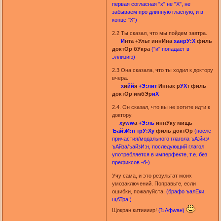
первая согласная "х" не "Х", не
забываем про длинную гласную, и в
конце "Х")
2.2 Ты сказал, что мы пойдем завтра.
И
нта +Ульт иннИна
ханрУ:Х
филь
доктОр бУкра
("и" попадает в
эллизию)
2.3 Она сказала, что ты ходил к доктору
вчера.
х
и
йй
я
+Э:лит
Иннак р
УХ
т филь
доктОр имбЭр
иХ
2.4. Он сказал, что вы не хотите идти к
доктору.
х
у
ww
а
+Э:ль
иннУку мищь
ЪайзИ:н
трУ:Ху
филь доктОр
(после
причастия/модального глагола ъА:йиз/
ъАйза/ъайзИ:н, последующий глагол
употребляется в имперфекте, т.е. без
префиксов -б-)
Учу сама, и это результат моих
умозаключений. Поправьте, если
ошибки, пожалуйста.
(брафо ъалЕки,
щАТра!)
Щокран китиииир!
(ЪАфwан)