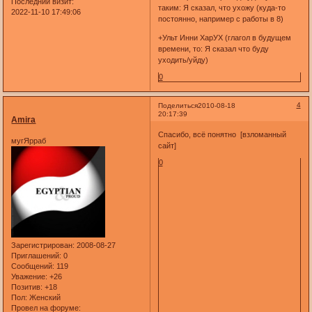
Последний визит:
таким: Я сказал, что ухожу (куда-то
2022-11-10 17:49:06
постоянно, например с работы в 8)
+Ульт Инни ХарУХ (глагол в будущем
времени, то: Я сказал что буду
уходить/уйду)
0
4
Поделиться
2010-08-18
20:17:39
Amira
Спасибо, всё понятно [взломанный
мугЯрраб
сайт]
0
Зарегистрирован
: 2008-08-27
Приглашений:
0
Сообщений:
119
Уважение:
+26
Позитив:
+18
Пол:
Женский
Провел на форуме: