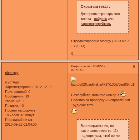
Скрытый текст:
Для просмотра скрытого
текста -
войдите
или
зарегистрируйтесь
.
Отредактировано sinergy (2013-02-21
13:20:13)
0
6
Поделиться
2013-02-19
02:50:01
sinergy
мубтАди
Зарегистрирован
: 2012-12-17
Приглашений:
0
Пожалуйста, попытка номер 3
Сообщений:
19
Спасибо за проверку и исправления!
Уважение:
+1
Труд еще тот!
Позитив:
+0
Провел на форуме:
18 часов 37 минут
Последний визит:
2013-09-22 02:04:00
Все исправления, по
замечанию ниже (с. 11)
подчеркнула, чтоб легче