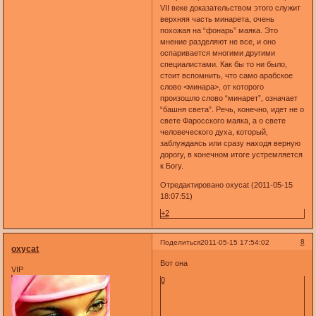
VII веке доказательством этого служит
верхняя часть минарета, очень
похожая на “фонарь” маяка. Это
мнение разделяют не все, и оно
оспаривается многими другими
специалистами. Как бы то ни было,
стоит вспомнить, что само арабское
слово <минара>, от которого
произошло слово “минарет”, означает
“башня света”. Речь, конечно, идет не о
свете Фаросского маяка, а о свете
человеческого духа, который,
заблуждаясь или сразу находя верную
дорогу, в конечном итоге устремляется
к Богу.
Отредактировано oxycat (2011-05-15
18:07:51)
+2
8
Поделиться
2011-05-15 17:54:02
oxycat
Вот она
VIP
0