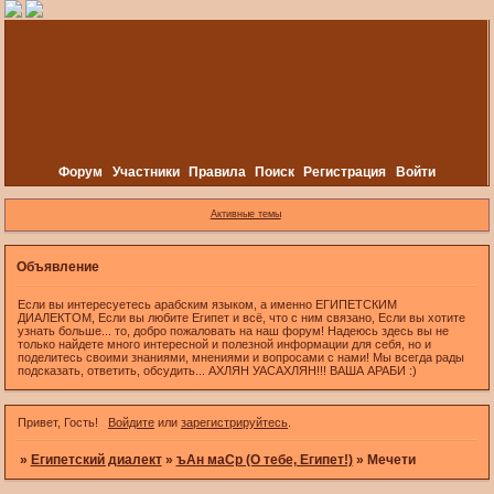
Форум
Участники
Правила
Поиск
Регистрация
Войти
Активные темы
Объявление
Если вы интересуетесь арабским языком, а именно ЕГИПЕТСКИМ
ДИАЛЕКТОМ, Если вы любите Египет и всё, что с ним связано, Если вы хотите
узнать больше... то, добро пожаловать на наш форум! Надеюсь здесь вы не
только найдете много интересной и полезной информации для себя, но и
поделитесь своими знаниями, мнениями и вопросами с нами! Мы всегда рады
подсказать, ответить, обсудить... АХЛЯН УАСАХЛЯН!!! ВАША АРАБИ :)
Привет, Гость!
Войдите
или
зарегистрируйтесь
.
»
Египетский диалект
»
ъАн маСр (О тебе, Египет!)
»
Мечети