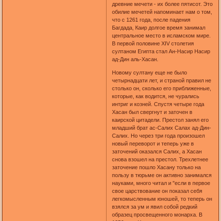
древние мечети - их более пятисот. Это
обилие мечетей напоминает нам о том,
что с 1261 года, после падения
Багдада, Каир долгое время занимал
центральное место в исламском мире.
В первой половине XIV столетия
султаном Египта стал Ан-Насир Насир
ад-Дин аль-Хасан.
Новому султану еще не было
четырнадцати лет, и страной правил не
столько он, сколько его приближенные,
которые, как водится, не чурались
интриг и козней. Спустя четыре года
Хасан был свергнут и заточен в
каирской цитадели. Престол занял его
младший брат ас-Салих Салах ад-Дин-
Салих. Но через три года произошел
новый переворот и теперь уже в
заточений оказался Салих, а Хасан
снова взошел на престол. Трехлетнее
заточение пошло Хасану только на
пользу в тюрьме он активно занимался
науками, много читал и "если в первое
свое царствование он показал себя
легкомысленным юношей, то теперь он
взялся за ум и явил собой редкий
образец просвещенного монарха. В