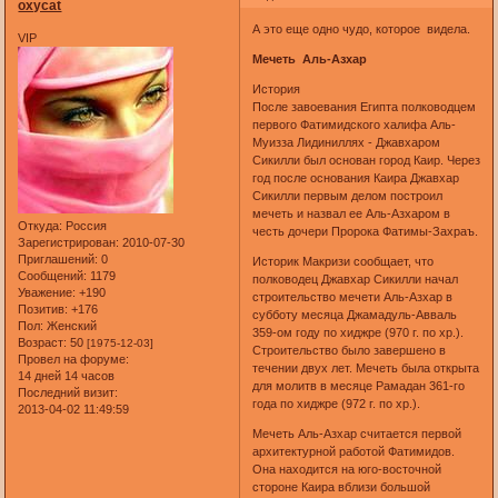
oxycat
А это еще одно чудо, которое видела.
VIP
Мечеть Аль-Азхар
История
После завоевания Египта полководцем
первого Фатимидского халифа Аль-
Муизза Лидиниллях - Джавхаром
Сикилли был основан город Каир. Через
год после основания Каира Джавхар
Сикилли первым делом построил
мечеть и назвал ее Аль-Азхаром в
Откуда:
Россия
честь дочери Пророка Фатимы-Захраъ.
Зарегистрирован
: 2010-07-30
Приглашений:
0
Историк Макризи сообщает, что
Сообщений:
1179
полководец Джавхар Сикилли начал
Уважение:
+190
строительство мечети Аль-Азхар в
Позитив:
+176
субботу месяца Джамадуль-Авваль
Пол:
Женский
359-ом году по хиджре (970 г. по хр.).
Возраст:
50
[1975-12-03]
Строительство было завершено в
Провел на форуме:
течении двух лет. Мечеть была открыта
14 дней 14 часов
для молитв в месяце Рамадан 361-го
Последний визит:
года по хиджре (972 г. по хр.).
2013-04-02 11:49:59
Мечеть Аль-Азхар считается первой
архитектурной работой Фатимидов.
Она находится на юго-восточной
стороне Каира вблизи большой