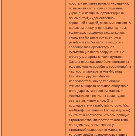
проста и не имеет никаких украшений,
то верхняя часть, самая заметная,
украшена изящным архитектурным
орнаментом, художественной
кирпичной кладкой, резными нишами. А
на самом верху, у основания купола,
колоннада, поддерживающая купол,
украшена богатым орнаментом и
резьбой и как бы парит в воздухе -
своеобразная архитектурная
кульминация всего сооружения. По
образцу минарета мечети султана
Хасана впоследствии были построены
еще несколько подобных сооружений, в
частности, минареты Аль-Муайяд,
Кайт-бей и другие. Многие
исследователи находят в облике
южного минарета большое сходство с
легендарным Фаросским маяком в
Александрии - одним из семи чудес
света в античном мире. Эти
исследователи (арабский историк Абд
ал-Латиф, англичанин Батлер и другие)
считают, в частности, что сам принцип
строительства минаретов такого типа,
по-видимому, заимствован у
строителей фаросско-го маяка, с
которым арабы познакомились еще в