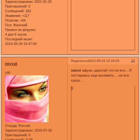
Зарегистрирован
: 2011-01-20
Приглашений:
0
Сообщений:
183
Уважение:
+117
Позитив:
+64
Пол:
Женский
Провел на форуме:
4 дня 9 часов
Последний визит:
2014-05-29 19:47:50
12
Поделиться
2011-05-15 22:29:05
oxycat
xatxor
афуан, дорогая! это не все....Я
VIP
постараюсь еще выложить ....не все
сразу....
0
Откуда:
Россия
Зарегистрирован
: 2010-07-30
Приглашений:
0
Сообщений:
1179