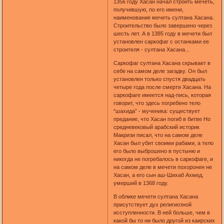
1356 году Хасан начал строить мечеть,
получившую, по его имени,
наименование мечеть султана Хасана.
Строительство было завершено через
шесть лет. А в 1385 году в мечети был
установлен саркофаг с останками ее
строителя - султана Хасана...
Саркофаг султана Хасана скрывает в
себе на самом деле загадку. Он был
установлен только спустя двадцать
четыре года после смерти Хасана. На
саркофаге имеется над-пись, которая
говорит, что здесь погребено тело
“шахида” - мученика: существует
предание, что Хасан погиб в битве Но
средневековый арабский историк
Макризи писал, что на самом деле
Хасан был убит своими рабами, а тело
его было выброшено в пустыню и
никогда не погребалось в саркофаге, и
на самом деле в мечети похоронен не
Хасан, а его сын аш-Шихаб Ахмед,
умерший в 1368 году.
В облике мечети султана Хасана
присутствует дух религиозной
исступленности. В ней больше, чем в
какой бы то ни было другой из каирских