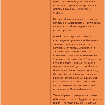
крепости, которая существовала в то
время и находилась между районом
Дайлям и районом Турк с южной
стороны.
Историк Макризи сообщает о тексте,
написанном Джавхаром Сикилли вокруг
купола, который не сохранился до
наших времен.
В этой мечети Джавхар объявил о
прекращении проповеди Аббасидов и
запретил носить черную одежду,
которая была знаком Аббасидов, и
заменил ее на белую. Также он
поменял призыв к молитве (азан) на
"хайя аля хайр иль-амаль" (спешите на
хорошее дело). Также он приказал
говорить в проповеди: "О, мой АЛЛАХ,
благослови Мухаммеда, а также Али,
Фатиму, Хасана и Хусейна - внуков
Пророка, которых АЛЛАХ очистил от
всякой нечисти, а также благослови
чистых имамов - отцов повелителя
правоверных Муизза Лидиниллях".
Таким образом, прекратился призыв
Аббасидов в Египте, Хиджазе, Йемене и
Шаме, и остался в руках Абидов до