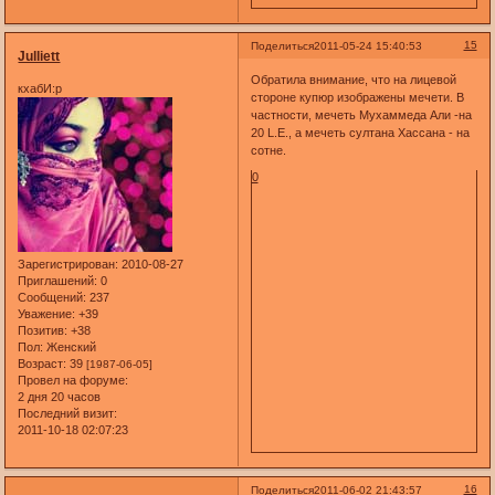
15
Поделиться
2011-05-24 15:40:53
Julliett
Обратила внимание, что на лицевой
кхабИ:р
стороне купюр изображены мечети. В
частности, мечеть Мухаммеда Али -на
20 L.E., а мечеть султана Хассана - на
сотне.
0
Зарегистрирован
: 2010-08-27
Приглашений:
0
Сообщений:
237
Уважение:
+39
Позитив:
+38
Пол:
Женский
Возраст:
39
[1987-06-05]
Провел на форуме:
2 дня 20 часов
Последний визит:
2011-10-18 02:07:23
16
Поделиться
2011-06-02 21:43:57