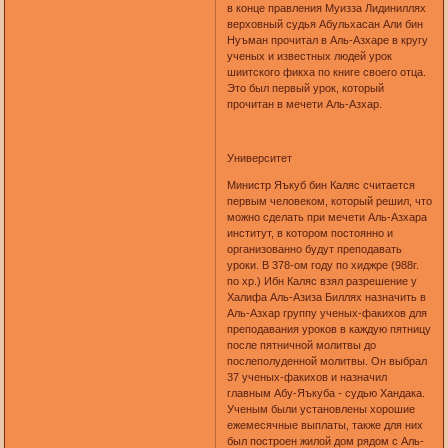
в конце правления Муизза Лидиниллях
верховный судья Абульхасан Али бин
Нуъман прочитал в Аль-Азхаре в кругу
ученых и известных людей урок
шиитского фикха по книге своего отца.
Это был первый урок, который
прочитан в мечети Аль-Азхар.
Университет
Министр Яъкуб бин Каляс считается
первым человеком, который решил, что
можно сделать при мечети Аль-Азхара
институт, в котором постоянно и
организованно будут преподавать
уроки. В 378-ом году по хиджре (988г.
по хр.) Ибн Каляс взял разрешение у
Халифа Аль-Азиза Биллях назначить в
Аль-Азхар группу ученых-факихов для
преподавания уроков в каждую пятницу
после пятничной молитвы до
послеполуденной молитвы. Он выбрал
37 ученых-факихов и назначил
главным Абу-Яъкуба - судью Хандака.
Ученым были установлены хорошие
ежемесячные выплаты, также для них
был построен жилой дом рядом с Аль-