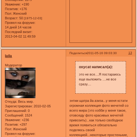
Уважение:
+190
Позитив:
+176
Пол:
Женский
Возраст:
50
[1975-12-03]
Провел на форуме:
14 дней 14 часов
Последний визит:
2013-04-02 11:49:59
13
Поделиться
2011-05-16 09:03:30
laila
Модератор
oxycat написал(а):
это не все....Я постараюсь
еще выложить ....не все
сразу....
энтии щатра йа азиза...у меня кстати
Откуда:
Весь мир.
огромная коллекция фото мечетей со
Зарегистрирован
: 2010-02-05
всего мира (это хобби у меня такое,
Приглашений:
0
Сообщений:
1524
отовсюду фото красивых мечетей
Уважение:
+236
привозить)...как только свободное
Позитив:
+297
время появиться обязательно
Пол:
Женский
поделюсь своей
Провел на форуме:
коллекцией...некоторые простенькие,