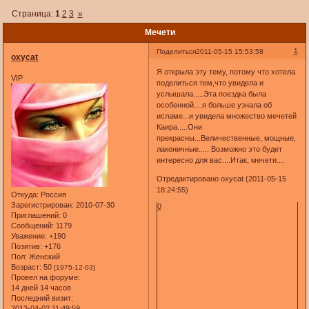
Страница:
1
2
3
»
Мечети
1
Поделиться
2011-05-15 15:53:58
oxycat
Я открыла эту тему, потому что хотела
VIP
поделиться тем,что увидела и
услышала.....Эта поездка была
особенной....я больше узнала об
исламе...и увидела множество мечетей
Каира.....Они
прекрасны...Величественные, мощные,
лаконичные..... Возможно это будет
интересно для вас....Итак, мечети....
Отредактировано oxycat (2011-05-15
18:24:55)
Откуда:
Россия
Зарегистрирован
: 2010-07-30
0
Приглашений:
0
Сообщений:
1179
Уважение:
+190
Позитив:
+176
Пол:
Женский
Возраст:
50
[1975-12-03]
Провел на форуме:
14 дней 14 часов
Последний визит:
2013-04-02 11:49:59