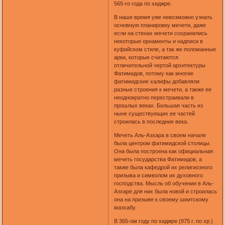
565-го года по хиджре.
В наше время уже невозможно узнать
основную планировку мечети, даже
если на стенах мечети сохранились
некоторые орнаменты и надписи в
куфийском стиле, а так же поломанные
арки, которые считаются
отличительной чертой архитектуры
Фатимидов, потому как многие
фатимидские халифы добавляли
разные строения к мечети, а также ее
неоднократно перестраивали в
прошлых веках. Большая часть из
ныне существующих ее частей
строилась в последние века.
Мечеть Аль-Азхара в своем начале
была центром фатимидской столицы.
Она была построена как официальная
мечеть государства Фатимидов, а
также была кафедрой их религиозного
призыва и символом их духовного
господства. Мысль об обучении в Аль-
Азхаре для них была новой и строилась
она на призыве к своему шиитскому
мазхабу.
В 365-ом году по хиджре (975 г. по хр.)