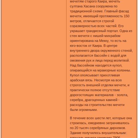
мечетям старого Каира, мечеть
султана Хасана сооружена по
традиционной схеме. Главный фасад
мечети, имеющий протяженность 150
метров, отличается строгой
соразмерностью всех частей. Его
украшает грандиозный портал. Одна из
стен мечети с нишей-михрабом
ориентирована на Мекку, то есть на
юго-восток от Каира. В центре
внутреннего двора окруженного стеной,
располагается бассейн с водой для
омовения рук и лица перед молитвой.
Над бассейном находится купол,
опирающийся на мраморные колонны.
Купол опоясывает прихотливая
арабская вязь. Несмотря на всю
строгость внешней отделки мечети, и
практически полное отсутствие
дорогостоящих материалов - золота,
серебра, драгоценных камней -
расходы на строительство мечети
были огромными.
В течение всех шести лет, которые она
строилась, ежедневно затрачивалось
по 20 тысяч серебряных дирхемов.
Здание получилось внушительным:
площадь мечети занимает 7906