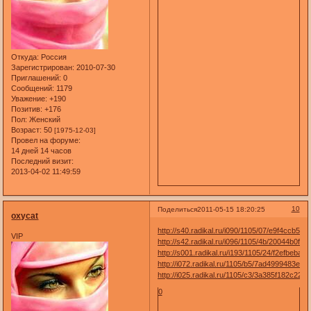
Откуда:
Россия
Зарегистрирован
: 2010-07-30
Приглашений:
0
Сообщений:
1179
Уважение:
+190
Позитив:
+176
Пол:
Женский
Возраст:
50
[1975-12-03]
Провел на форуме:
14 дней 14 часов
Последний визит:
2013-04-02 11:49:59
10
Поделиться
2011-05-15 18:20:25
oxycat
http://s40.radikal.ru/i090/1105/07/e9f4ccb5df1
VIP
http://s42.radikal.ru/i096/1105/4b/20044b0fc9
http://s001.radikal.ru/i193/1105/24/f2efbebaeb
http://i072.radikal.ru/1105/b5/7ad4999483e3.j
http://i025.radikal.ru/1105/c3/3a385f182c22.jp
0