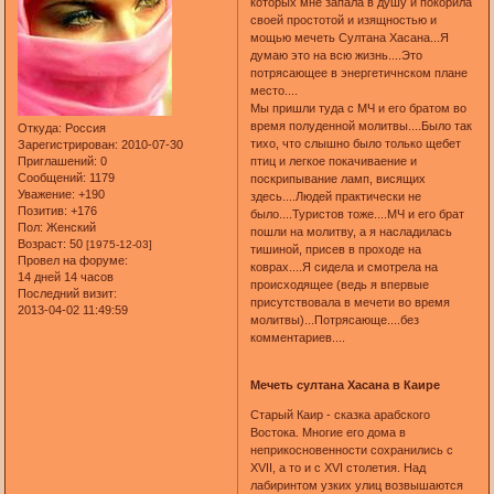
которых мне запала в душу и покорила
своей простотой и изящностью и
мощью мечеть Султана Хасана...Я
думаю это на всю жизнь....Это
потрясающее в энергетичнском плане
место....
Мы пришли туда с МЧ и его братом во
время полуденной молитвы....Было так
Откуда:
Россия
тихо, что слышно было только щебет
Зарегистрирован
: 2010-07-30
Приглашений:
0
птиц и легкое покачиваение и
Сообщений:
1179
поскрипывание ламп, висящих
Уважение:
+190
здесь....Людей практически не
Позитив:
+176
было....Туристов тоже....МЧ и его брат
Пол:
Женский
пошли на молитву, а я насладилась
Возраст:
50
[1975-12-03]
тишиной, присев в проходе на
Провел на форуме:
коврах....Я сидела и смотрела на
14 дней 14 часов
происходящее (ведь я впервые
Последний визит:
присутствовала в мечети во время
2013-04-02 11:49:59
молитвы)...Потрясающе....без
комментариев....
Мечеть султана Хасана в Каире
Старый Каир - сказка арабского
Востока. Многие его дома в
неприкосновенности сохранились с
XVII, а то и с XVI столетия. Над
лабиринтом узких улиц возвышаются