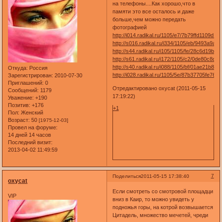
на телефоны....Как хорошо,что в
памяти это все осталось и даже
больше,чем можно передать
фотографией
http://i014.radikal.ru/1105/e7/7b79ffd1109d.jpg
http://s016.radikal.ru/i334/1105/eb/9493a9aea
http://s44.radikal.ru/i105/1105/fe/28c6d19b5d
http://s61.radikal.ru/i172/1105/c2/0de80c8df7
http://s40.radikal.ru/i088/1105/bf/01ae21b8e7
Откуда:
Россия
http://i028.radikal.ru/1105/5e/87b37705fe76.jp
Зарегистрирован
: 2010-07-30
Приглашений:
0
Отредактировано oxycat (2011-05-15
Сообщений:
1179
17:19:22)
Уважение:
+190
Позитив:
+176
+1
Пол:
Женский
Возраст:
50
[1975-12-03]
Провел на форуме:
14 дней 14 часов
Последний визит:
2013-04-02 11:49:59
7
Поделиться
2011-05-15 17:38:40
oxycat
Если смотреть со смотровой площадци
VIP
вниз в Каир, то можно увидеть у
подножья горы, на котрой возвышается
Цитадель, множество мечетей, чреди