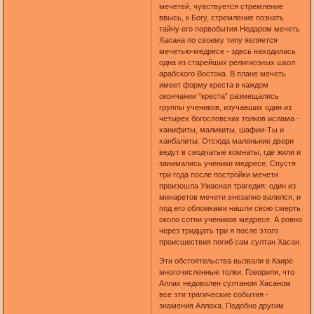
мечетей, чувствуется стремление
ввысь, к Богу, стремление познать
тайну его первобытия Недаром мечеть
Хасана по своему типу является
мечетью-медресе - здесь находилась
одна из старейших религиозных школ
арабского Востока. В плане мечеть
имеет форму креста в каждом
окончании “креста” размещались
группы учеников, изучавших один из
четырех богословских толков ислама -
ханифиты, маликиты, шафии-Ты и
ханбалиты. Отсюда маленькие двери
ведут в сводчатые комнаты, где жили и
занимались ученики медресе. Спустя
три года после постройки мечети
произошла Ужасная трагедия: один из
минаретов мечети внезапно валился, и
под его обломками нашли свою смерть
около сотни учеников медресе. А ровно
через тридцать три я после этого
происшествия погиб сам султан Хасан.
Эти обстоятельства вызвали в Каире
многочисленные толки. Говорили, что
Аллах недоволен султаном Хасаном
все эти трагические события -
знамения Аллаха. Подобно другим