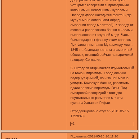
Двор размером 54 на 52 м окружен
четырьмя галереями с мраморными
колоннами и небольшими куполами.
Посреди двора находится фонтан (где
мусульмане совершают обряд
омовения перед молитвой). К западу от
фонтана расположена башня с часами,
выполненная из ажурной меди. Часы
были подарены французским королем
Луи-Филиппом паше Мухаммеду Али в
1845 г. в благодарность за знаменитый
обелиск, стоящий сейчас на парижской
площади Согласия.
С Цитадели открывается изумительный
на Каир и пирамиды. Город обычно
подернут дымкой, но и за ней можно
увидеть Каирскую башню, различить
вдали великие пирамиды Гизы. Под
смотровой площадкой стоят две
внушительных размеров мечети
султана Хасана и Рифаи.
Отредактировано oxycat (2011-05-15
17:28:40)
+2
3
Поделиться
2011-05-15 16:11:20