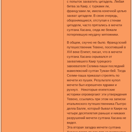
с попыток захватить цитадель. Любая
битва за Каир, с турками ли,
французами ли, имела конечной целью
захват цитадели. В свою очередь,
обороняющиеся, отступая к стенам
цитадели, часто прятались в мечети
султана Хасана, сюда же бежали
потерпевшую неудачу мятежники.
В общем, скучно не было. Французский
путешественник Тевено, посетивший в
XVI веке Египет, писал, что в мечети
султана Хасана скрывался от
захватившего Каир турецкого
завоевателя Селима-паши последний
мамелюкский султан Туман-бей. Тогда
Селим-паша приказал стрелять по
мечети из пушек. Результате купол
мечети был изрешечен ядрами и
рухнул. Некоторые египетские
историки опровергают эти утверждения
Тевено, ссылаясь при этом на записки
итальянского путешественника Пьетро
делла Балле, который бывал в Каире на
четыре десятилетия раньше и никаких
разрушений мечети султана Хасана не
видел.
Эта вторая загадка мечети султана
Хасана также до сих пор не разрешена.