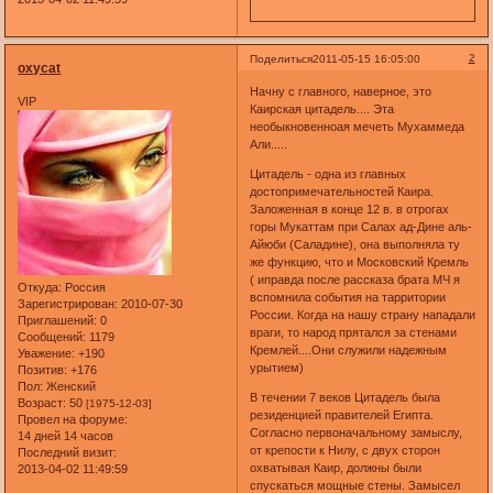
2
Поделиться
2011-05-15 16:05:00
oxycat
Начну с главного, наверное, это
VIP
Каирская цитадель.... Эта
необыкновенноая мечеть Мухаммеда
Али.....
Цитадель - одна из главных
достопримечательностей Каира.
Заложенная в конце 12 в. в отрогах
горы Мукаттам при Салах ад-Дине аль-
Айюби (Саладине), она выполняла ту
же функцию, что и Московский Кремль
( иправда после рассказа брата МЧ я
Откуда:
Россия
вспомнила события на тарритории
Зарегистрирован
: 2010-07-30
России. Когда на нашу страну нападали
Приглашений:
0
враги, то народ прятался за стенами
Сообщений:
1179
Кремлей....Они служили надежным
Уважение:
+190
урытием)
Позитив:
+176
Пол:
Женский
В течении 7 веков Цитадель была
Возраст:
50
[1975-12-03]
резиденцией правителей Египта.
Провел на форуме:
Согласно первоначальному замыслу,
14 дней 14 часов
от крепости к Нилу, с двух сторон
Последний визит:
охватывая Каир, должны были
2013-04-02 11:49:59
спускаться мощные стены. Замысел