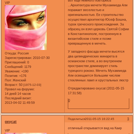
Вот еще немного повторюсь
VIP
...Архитектура мечети Мухаммеда Али
поражает веселостью и
оригинальностью. Ее строительство
осуществил архитектор Юсеф Бошна,
турок греческого происхождения. За
образец он взял церковь Святой Софии
в Константинополе, построенную в
византийском стиле и позже
превращенную в мечеть.
У западного фасада мечети высятся
Откуда:
Россия
два цилиндрических минарета в
Зарегистрирован
: 2010-07-30
османском стиле, а во внутреннем
Приглашений:
0
пространстве доминирует стиль
Сообщений:
1179
турецкого рококо. Мечеть Мухаммеда
Уважение:
+190
Али освещается большим числом
Позитив:
+176
стеклянных ламп и хрустальных люстр
Пол:
Женский
Возраст:
50
[1975-12-03]
Отредактировано oxycat (2011-05-15
Провел на форуме:
17:31:58)
14 дней 14 часов
Последний визит:
0
2013-04-02 11:49:59
5
Поделиться
2011-05-15 16:22:45
oxycat
отличный открывается вид на Каир
VIP