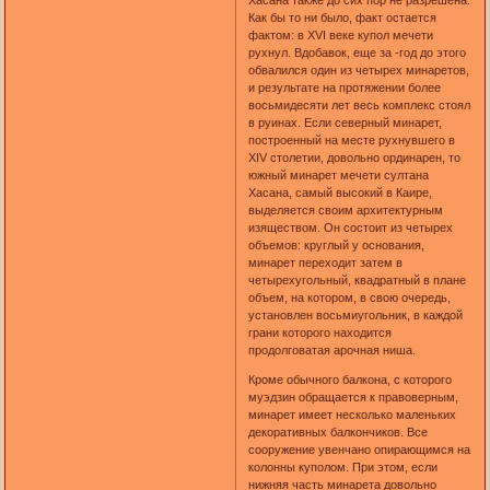
Как бы то ни было, факт остается
фактом: в XVI веке купол мечети
рухнул. Вдобавок, еще за -год до этого
обвалился один из четырех минаретов,
и результате на протяжении более
восьмидесяти лет весь комплекс стоял
в руинах. Если северный минарет,
построенный на месте рухнувшего в
XIV столетии, довольно ординарен, то
южный минарет мечети султана
Хасана, самый высокий в Каире,
выделяется своим архитектурным
изяществом. Он состоит из четырех
объемов: круглый у основания,
минарет переходит затем в
четырехугольный, квадратный в плане
объем, на котором, в свою очередь,
установлен восьмиугольник, в каждой
грани которого находится
продолговатая арочная ниша.
Кроме обычного балкона, с которого
муэдзин обращается к правоверным,
минарет имеет несколько маленьких
декоративных балкончиков. Все
сооружение увенчано опирающимся на
колонны куполом. При этом, если
нижняя часть минарета довольно