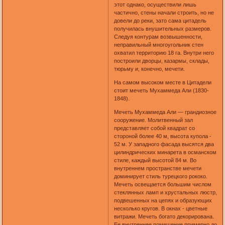
этот однако, осуществили лишь
частично, стены начали строить, но не
довели до реки, зато сама цитадель
получилась внушительных размеров.
Следуя контурам возвышенности,
неправильный многоугольник стен
охватил территорию 18 га. Внутри него
построили дворцы, казармы, склады,
тюрьму и, конечно, мечети.
На самом высоком месте в Цитадели
стоит мечеть Мухаммеда Али (1830-
1848).
Мечеть Мухаммеда Али — грандиозное
сооружение. Молитвенный зал
представляет собой квадрат со
стороной более 40 м, высота купола -
52 м. У западного фасада высятся два
цилиндрических минарета в османском
стиле, каждый высотой 84 м. Во
внутреннем пространстве мечети
доминирует стиль турецкого рококо.
Мечеть освещается большим числом
стеклянных ламп и хрустальных люстр,
подвешенных на цепях и образующих
несколько кругов. В окнах - цветные
витражи. Мечеть богато декорирована.
Ее внутреннее помещение примерно до