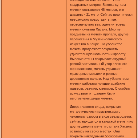
квадратных метров. Высота купола
мечети составляет 48 метров, его
диаметр - 21 метр. Сейчас практически
невозможно представить, как
первоначально выглядел интерьер
мечети султана Хасана. Многие
предметы из мечети пропали, другие
перенесены в Музей исламского
искусства в Каире. Но убранство
мечети продолжает сохранять
удивительную цельность и красоту.
Высокие стены покрывает ажурный
резной растительный узор сложного
переплетения, мечеть украшают
мраморные мозаики и резные
деревянные панели. Над убранством
мечети работали лучшие арабские
граверы, резчики, ювелиры. С особым
искусством и тщанием были
изготовлены двери мечети.
Дверь главного входа, покрытая
металлическими пластинками с
чеканным узором в виде звезд розеток,
сейчас находится в каирской мечети но
другие двери в мечети султана Хасана
остались на своих местах. Они
покрыты накладными бронзовыми