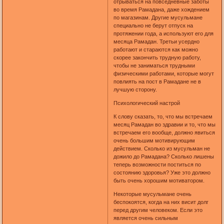
отрываться на повседневные заботы
во время Рамадана, даже хождением
по магазинам. Другие мусульмане
специально не берут отпуск на
протяжении года, а используют его для
месяца Рамадан. Третьи усердно
работают и стараются как можно
скорее закончить трудную работу,
чтобы не заниматься трудными
физическими работами, которые могут
повлиять на пост в Рамадане не в
лучшую сторону.
Психологический настрой
К слову сказать, то, что мы встречаем
месяц Рамадан во здравии и то, что мы
встречаем его вообще, должно явиться
очень большим мотивирующим
действием. Сколько из мусульман не
дожило до Рамадана? Сколько лишены
теперь возможности поститься по
состоянию здоровья? Уже это должно
быть очень хорошим мотиватором.
Некоторые мусульмане очень
беспокоятся, когда на них висит долг
перед другим человеком. Если это
является очень сильным