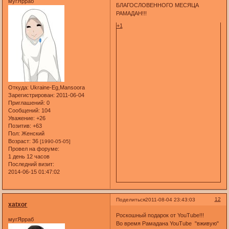
мугЯрраб
БЛАГОСЛОВЕННОГО МЕСЯЦА
РАМАДАН!!!
+1
Откуда:
Ukraine-Eg,Mansoora
Зарегистрирован
: 2011-06-04
Приглашений:
0
Сообщений:
104
Уважение:
+26
Позитив:
+63
Пол:
Женский
Возраст:
36
[1990-05-05]
Провел на форуме:
1 день 12 часов
Последний визит:
2014-06-15 01:47:02
12
Поделиться
2011-08-04 23:43:03
xatxor
Роскошный подарок от YouTube!!!
мугЯрраб
Во время Рамадана YouTube "вживую"