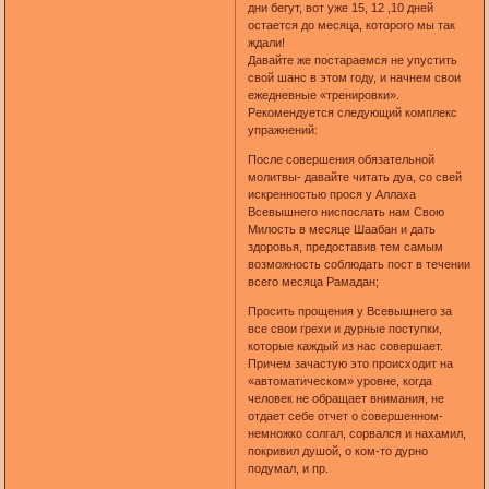
дни бегут, вот уже 15, 12 ,10 дней
остается до месяца, которого мы так
ждали!
Давайте же постараемся не упустить
свой шанс в этом году, и начнем свои
ежедневные «тренировки».
Рекомендуется следующий комплекс
упражнений:
После совершения обязательной
молитвы- давайте читать дуа, со свей
искренностью прося у Аллаха
Всевышнего ниспослать нам Свою
Милость в месяце Шаабан и дать
здоровья, предоставив тем самым
возможность соблюдать пост в течении
всего месяца Рамадан;
Просить прощения у Всевышнего за
все свои грехи и дурные поступки,
которые каждый из нас совершает.
Причем зачастую это происходит на
«автоматическом» уровне, когда
человек не обращает внимания, не
отдает себе отчет о совершенном-
немножко солгал, сорвался и нахамил,
покривил душой, о ком-то дурно
подумал, и пр.