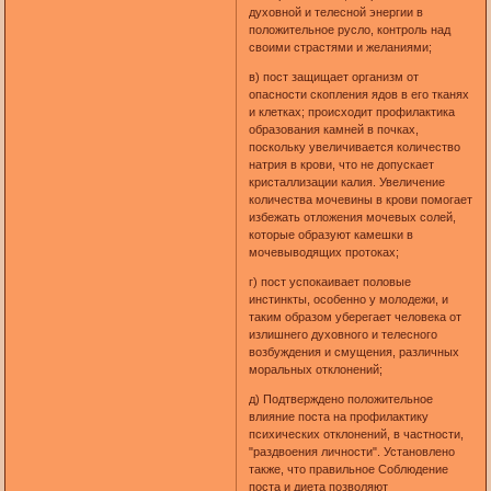
духовной и телесной энергии в
положительное русло, контроль над
своими страстями и желаниями;
в) пост защищает организм от
опасности скопления ядов в его тканях
и клетках; происходит профилактика
образования камней в почках,
поскольку увеличивается количество
натрия в крови, что не допускает
кристаллизации калия. Увеличение
количества мочевины в крови помогает
избежать отложения мочевых солей,
которые образуют камешки в
мочевыводящих протоках;
г) пост успокаивает половые
инстинкты, особенно у молодежи, и
таким образом уберегает человека от
излишнего духовного и телесного
возбуждения и смущения, различных
моральных отклонений;
д) Подтверждено положительное
влияние поста на профилактику
психических отклонений, в частности,
"раздвоения личности". Установлено
также, что правильное Соблюдение
поста и диета позволяют