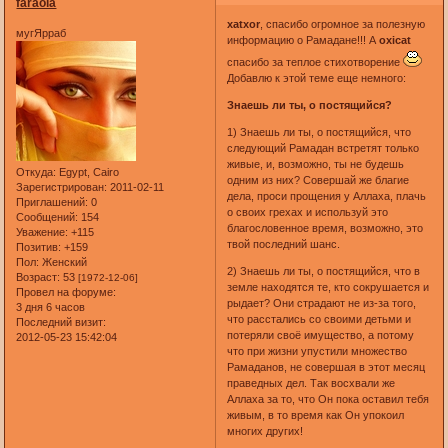
faraola
xatxor
, спасибо огромное за полезную
мугЯрраб
информацию о Рамадане!!! А
oxicat
спасибо за теплое стихотворение
Добавлю к этой теме еще немного:
Знаешь ли ты, о постящийся?
1) Знаешь ли ты, о постящийся, что
следующий Рамадан встретят только
живые, и, возможно, ты не будешь
Откуда:
Egypt, Cairo
одним из них? Совершай же благие
Зарегистрирован
: 2011-02-11
дела, проси прощения у Аллаха, плачь
Приглашений:
0
о своих грехах и используй это
Сообщений:
154
благословенное время, возможно, это
Уважение:
+115
твой последний шанс.
Позитив:
+159
Пол:
Женский
2) Знаешь ли ты, о постящийся, что в
Возраст:
53
[1972-12-06]
земле находятся те, кто сокрушается и
Провел на форуме:
рыдает? Они страдают не из-за того,
3 дня 6 часов
что расстались со своими детьми и
Последний визит:
потеряли своё имущество, а потому
2012-05-23 15:42:04
что при жизни упустили множество
Рамаданов, не совершая в этот месяц
праведных дел. Так восхвали же
Аллаха за то, что Он пока оставил тебя
живым, в то время как Он упокоил
многих других!