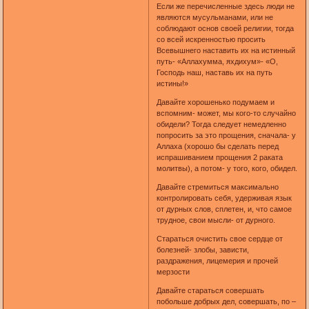
Если же перечисленные здесь люди не
являются мусульманами, или не
соблюдают основ своей религии, тогда
со всей искренностью просить
Всевышнего наставить их на истинный
путь- «Аллахумма, яхдихум»- «О,
Господь наш, наставь их на путь
истины!»
Давайте хорошенько подумаем и
вспомним- может, мы кого-то случайно
обидели? Тогда следует немедленно
попросить за это прощения, сначала- у
Аллаха (хорошо бы сделать перед
испрашиванием прощения 2 раката
молитвы), а потом- у того, кого, обидел.
Давайте стремиться максимально
контролировать себя, удерживая язык
от дурных слов, сплетен, и, что самое
трудное, свои мысли- от дурного.
Стараться очистить свое сердце от
болезней- злобы, зависти,
раздражения, лицемерия и прочей
мерзости
Давайте стараться совершать
побольше добрых дел, совершать, по –