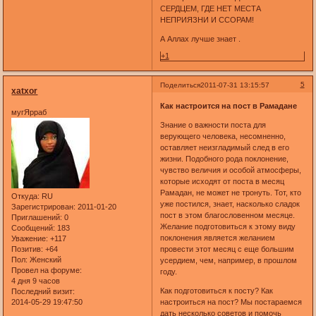
СЕРДЦЕМ, ГДЕ НЕТ МЕСТА
НЕПРИЯЗНИ И ССОРАМ!
А Аллах лучше знает .
+1
5
Поделиться
2011-07-31 13:15:57
xatxor
Как настроится на пост в Рамадане
мугЯрраб
Знание о важности поста для
верующего человека, несомненно,
оставляет неизгладимый след в его
жизни. Подобного рода поклонение,
чувство величия и особой атмосферы,
которые исходят от поста в месяц
Рамадан, не может не тронуть. Тот, кто
Откуда:
RU
уже постился, знает, насколько сладок
Зарегистрирован
: 2011-01-20
пост в этом благословенном месяце.
Приглашений:
0
Желание подготовиться к этому виду
Сообщений:
183
поклонения является желанием
Уважение:
+117
Позитив:
+64
провести этот месяц с еще большим
Пол:
Женский
усердием, чем, например, в прошлом
Провел на форуме:
году.
4 дня 9 часов
Как подготовиться к посту? Как
Последний визит:
2014-05-29 19:47:50
настроиться на пост? Мы постараемся
дать несколько советов и помочь