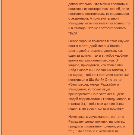
дополнительно. Это можно сравнить с
постоянным повторением знаний, если
постоянно повторяешь, то справишься
с экзаменом. А применительно к
Рамадану, если постился постоянно, то
и в Рамадан это не составит особого
труда.
Особо хорошо помогает в этом случае
пост в шесть дней месяца Шагбан.
Шесть дней эти можно держать как
один за другим, так и в любое удобное
время на протяжении месяца. В
хадисе, приводится, что Усама ибн
Зайд сказал: «О Посланник Аллаха, я
не видел, чтобы ты постился также, как
постишься в Шагбан?» Он ответил:
«Этот месяц, между Раджабом и
Рамаданом, которым люди
пренебрегают. Но в этот месяц дела
людей поднимаются к Господу Миров, и
я хотел бы, чтобы мои деяния были
подняты во время, когда я пощусь».
Некоторые мусульмане готовятся к
Рамадану, делая покупки, например,
продукты пропитания (финики, рис и
т.п.). Это связано с желанием не