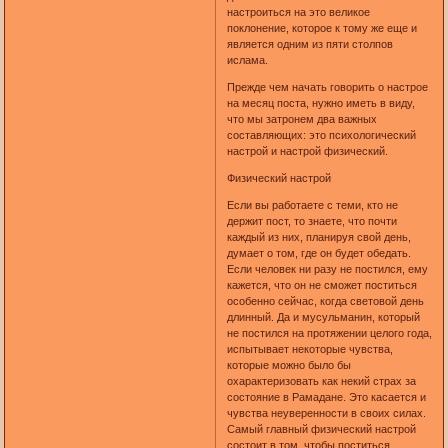
настроиться на это великое
поклонение, которое к тому же еще и
является одним из пяти столпов
ислама.
Прежде чем начать говорить о настрое
на месяц поста, нужно иметь в виду,
что мы затронем два важных
составляющих: это психологический
настрой и настрой физический.
Физический настрой
Если вы работаете с теми, кто не
держит пост, то знаете, что почти
каждый из них, планируя свой день,
думает о том, где он будет обедать.
Если человек ни разу не постился, ему
кажется, что он не сможет поститься
особенно сейчас, когда световой день
длинный. Да и мусульманин, который
не постился на протяжении целого года,
испытывает некоторые чувства,
которые можно было бы
охарактеризовать как некий страх за
состояние в Рамадане. Это касается и
чувства неуверенности в своих силах.
Самый главный физический настрой
состоит в том, чтобы поститься