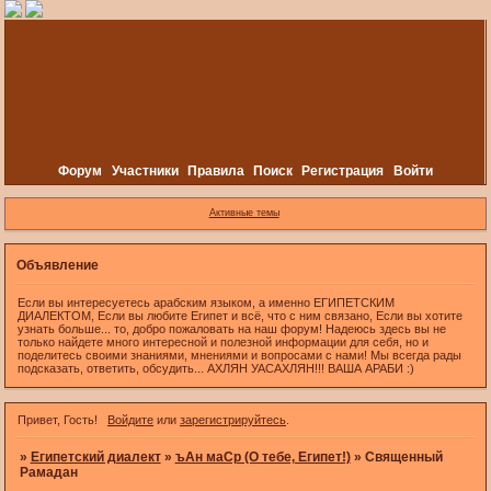
Форум
Участники
Правила
Поиск
Регистрация
Войти
Активные темы
Объявление
Если вы интересуетесь арабским языком, а именно ЕГИПЕТСКИМ
ДИАЛЕКТОМ, Если вы любите Египет и всё, что с ним связано, Если вы хотите
узнать больше... то, добро пожаловать на наш форум! Надеюсь здесь вы не
только найдете много интересной и полезной информации для себя, но и
поделитесь своими знаниями, мнениями и вопросами с нами! Мы всегда рады
подсказать, ответить, обсудить... АХЛЯН УАСАХЛЯН!!! ВАША АРАБИ :)
Привет, Гость!
Войдите
или
зарегистрируйтесь
.
»
Египетский диалект
»
ъАн маСр (О тебе, Египет!)
»
Священный
Рамадан