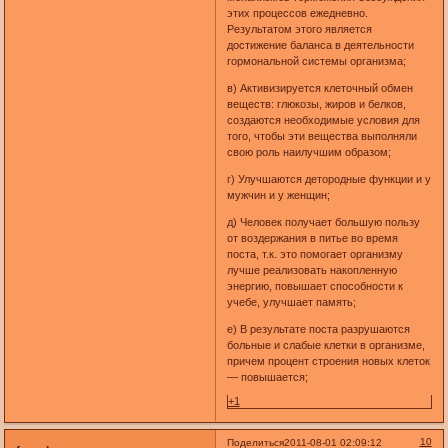
этих процессов ежедневно.
Результатом этого является
достижение баланса в деятельности
гормональной системы организма;
в) Активизируется клеточный обмен
веществ: глюкозы, жиров и белков,
создаются необходимые условия для
того, чтобы эти вещества выполняли
свою роль наилучшим образом;
г) Улучшаются детородные функции и у
мужчин и у женщин;
д) Человек получает большую пользу
от воздержания в питье во время
поста, т.к. это помогает организму
лучше реализовать накопленную
энергию, повышает способности к
учебе, улучшает память;
е) В результате поста разрушаются
больные и слабые клетки в организме,
причем процент строения новых клеток
— повышается;
+1
10
Поделиться
2011-08-01 02:09:12