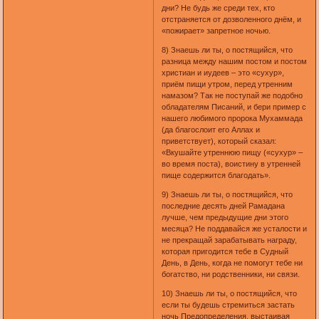
дни? Не будь же среди тех, кто
отстраняется от дозволенного днём, и
«пожирает» запретное ночью.
8) Знаешь ли ты, о постящийся, что
разница между нашим постом и постом
христиан и иудеев – это «сухур»,
приём пищи утром, перед утренним
намазом? Так не поступай же подобно
обладателям Писаний, и бери пример с
нашего любимого пророка Мухаммада
(да благослоит его Аллах и
приветствует), который сказал:
«Вкушайте утреннюю пищу («сухур» –
во время поста), воистину в утренней
пище содержится благодать».
9) Знаешь ли ты, о постящийся, что
последние десять дней Рамадана
лучше, чем предыдущие дни этого
месяца? Не поддавайся же усталости и
не прекращай зарабатывать награду,
которая пригодится тебе в Судный
День, в День, когда не помогут тебе ни
богатство, ни родственники, ни связи.
10) Знаешь ли ты, о постящийся, что
если ты будешь стремиться застать
ночь Предопределения, выстаивая