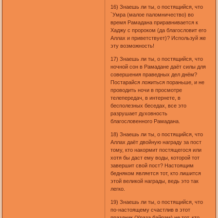
16) Знаешь ли ты, о постящийся, что
`Умра (малое паломничество) во
время Рамадана приравнивается к
Хаджу с пророком (да благословит его
Аллах и приветствует)? Используй же
эту возможность!
17) Знаешь ли ты, о постящийся, что
ночной сон в Рамадане даёт силы для
совершения праведных дел днём?
Постарайся ложиться пораньше, и не
проводить ночи в просмотре
телепередач, в интернете, в
бесполезных беседах, все это
разрушает духовность
благословенного Рамадана.
18) Знаешь ли ты, о постящийся, что
Аллах даёт двойную награду за пост
тому, кто накормит постящегося или
хотя бы даст ему воды, которой тот
завершит свой пост? Настоящим
бедняком является тот, кто лишится
этой великой награды, ведь это так
легко.
19) Знаешь ли ты, о постящийся, что
по-настоящему счастлив в этот
праздник (Ураза байрам) не тот, кто