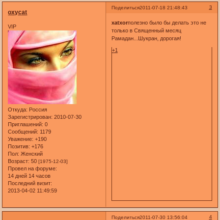
3
Поделиться
2011-07-18 21:48:43
oxycat
xatxor
полезно было бы делать это не
VIP
только в Священный месяц
Рамадан...Шукран, дорогая!
+1
Откуда:
Россия
Зарегистрирован
: 2010-07-30
Приглашений:
0
Сообщений:
1179
Уважение:
+190
Позитив:
+176
Пол:
Женский
Возраст:
50
[1975-12-03]
Провел на форуме:
14 дней 14 часов
Последний визит:
2013-04-02 11:49:59
4
Поделиться
2011-07-30 13:56:04