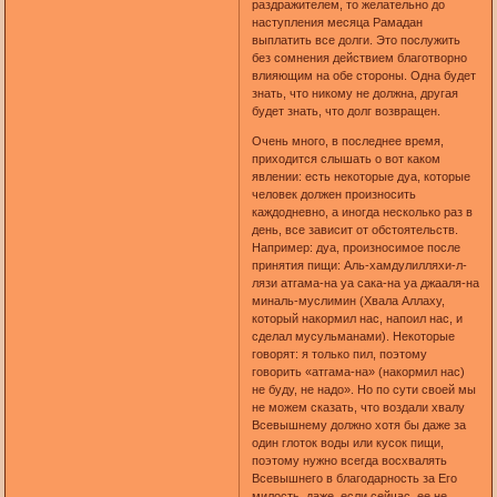
раздражителем, то желательно до
наступления месяца Рамадан
выплатить все долги. Это послужить
без сомнения действием благотворно
влияющим на обе стороны. Одна будет
знать, что никому не должна, другая
будет знать, что долг возвращен.
Очень много, в последнее время,
приходится слышать о вот каком
явлении: есть некоторые дуа, которые
человек должен произносить
каждодневно, а иногда несколько раз в
день, все зависит от обстоятельств.
Например: дуа, произносимое после
принятия пищи: Аль-хамдулилляхи-л-
лязи атгама-на уа сака-на уа джааля-на
миналь-муслимин (Хвала Аллаху,
который накормил нас, напоил нас, и
сделал мусульманами). Некоторые
говорят: я только пил, поэтому
говорить «атгама-на» (накормил нас)
не буду, не надо». Но по сути своей мы
не можем сказать, что воздали хвалу
Всевышнему должно хотя бы даже за
один глоток воды или кусок пищи,
поэтому нужно всегда восхвалять
Всевышнего в благодарность за Его
милость, даже, если сейчас, ее не