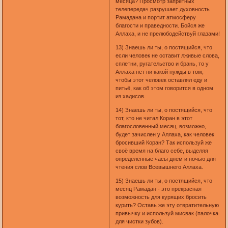
месяца? Просмотр запретных
телепередач разрушает духовность
Рамадана и портит атмосферу
благости и праведности. Бойся же
Аллаха, и не прелюбодействуй глазами!
13) Знаешь ли ты, о постящийся, что
если человек не оставит лживые слова,
сплетни, ругательство и брань, то у
Аллаха нет ни какой нужды в том,
чтобы этот человек оставлял еду и
питьё, как об этом говорится в одном
из хадисов.
14) Знаешь ли ты, о постящийся, что
тот, кто не читал Коран в этот
благословенный месяц, возможно,
будет зачислен у Аллаха, как человек
бросивший Коран? Так используй же
своё время на благо себе, выделяя
определённые часы днём и ночью для
чтения слов Всевышнего Аллаха.
15) Знаешь ли ты, о постящийся, что
месяц Рамадан - это прекрасная
возможность для курящих бросить
курить? Оставь же эту отвратительную
привычку и используй мисвак (палочка
для чистки зубов).