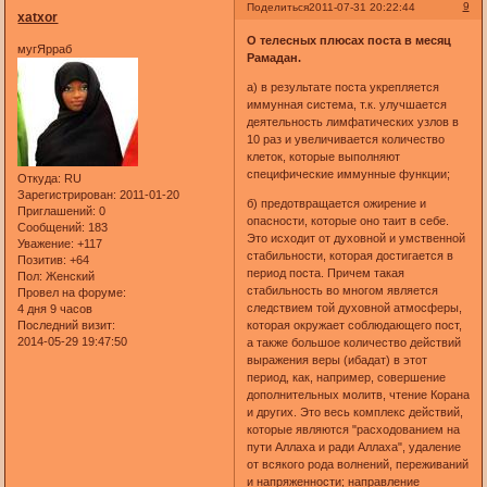
9
Поделиться
2011-07-31 20:22:44
xatxor
О телесных плюсах поста в месяц
мугЯрраб
Рамадан.
а) в результате поста укрепляется
иммунная система, т.к. улучшается
деятельность лимфатических узлов в
10 раз и увеличивается количество
клеток, которые выполняют
специфические иммунные функции;
Откуда:
RU
Зарегистрирован
: 2011-01-20
б) предотвращается ожирение и
Приглашений:
0
опасности, которые оно таит в себе.
Сообщений:
183
Это исходит от духовной и умственной
Уважение:
+117
стабильности, которая достигается в
Позитив:
+64
период поста. Причем такая
Пол:
Женский
стабильность во многом является
Провел на форуме:
следствием той духовной атмосферы,
4 дня 9 часов
которая окружает соблюдающего пост,
Последний визит:
2014-05-29 19:47:50
а также большое количество действий
выражения веры (ибадат) в этот
период, как, например, совершение
дополнительных молитв, чтение Корана
и других. Это весь комплекс действий,
которые являются "расходованием на
пути Аллаха и ради Аллаха", удаление
от всякого рода волнений, переживаний
и напряженности; направление