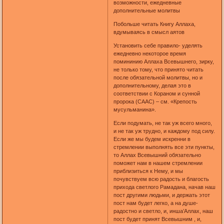
возможности, ежедневные
дополнительные молитвы
Побольше читать Книгу Аллаха,
вдумываясь в смысл аятов
Установить себе правило- уделять
ежедневно некоторое время
помининию Аллаха Всевышнего, зирку,
не только тому, что принято читать
после обязательной молитвы, но и
дополнительному, делая это в
соответствии с Кораном и сунной
пророка (СААС) – см. «Крепость
мусульманина».
Если подумать, не так уж всего много,
и не так уж трудно, и каждому под силу.
Если же мы будем искренни в
стремлении выполнять все эти пункты,
то Аллах Всевышний обязательно
поможет нам в нашем стремлении
приблизиться к Нему, и мы
почувствуем всю радость и благость
прихода светлого Рамадана, начав наш
пост другими людьми, и держать этот
пост нам будет легко, а на душе-
радостно и светло, и, инша’Аллах, наш
пост будет принят Всевышним , и,