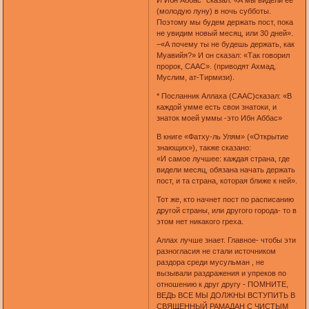
(молодую луну) в ночь субботы.
Поэтому мы будем держать пост, пока
не увидим новый месяц, или 30 дней».
–«А почему ты не будешь держать, как
Муавийя?» И он сказал: «Так говорил
пророк, СААС». (приводят Ахмад,
Муслим, ат-Тирмизи).
* Посланник Аллаха (СААС)сказал: «В
каждой умме есть свои знатоки, и
знаток моей уммы -это Ибн Аббас»
В книге «Фатху-ль Улям» («Открытие
знающих»), также сказано:
«И самое лучшее: каждая страна, где
видели месяц, обязана начать держать
пост, и та страна, которая ближе к ней».
Тот же, кто начнет пост по расписанию
другой страны, или другого города- то в
этом нет никакого греха.
Аллах лучше знает. Главное- чтобы эти
разногласия не стали источником
раздора среди мусульман , не
вызывали раздражения и упреков по
отношению к друг другу - ПОМНИТЕ,
ВЕДЬ ВСЕ МЫ ДОЛЖНЫ ВСТУПИТЬ В
СВЯЩЕННЫЙ РАМАДАН С ЧИСТЫМ