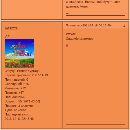
инша’Аллах, Всевышний будет нами
доволен. Амин.
+4
2
Поделиться
2011-07-18 00:19:49
Keshtta
xatxor
VIP
Спасибо огромное!
0
Откуда:
Египет,Хургада
Зарегистрирован
: 2007-11-19
Приглашений:
0
Сообщений:
676
Уважение:
+72
Позитив:
+87
Пол:
Женский
Возраст:
55
[1971-03-06]
Провел на форуме:
4 дня 12 часов
Последний визит:
2013-12-11 22:43:46