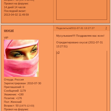
Провел на форуме:
14 дней 14 часов
Последний визит:
2013-04-02 11:49:59
7
Поделиться
2011-07-31 13:27:27
oxycat
Мусульмане!!!! Поздравляю вас всех!
VIP
Отредактировано oxycat (2011-07-31
13:27:51)
+3
Откуда:
Россия
Зарегистрирован
: 2010-07-30
Приглашений:
0
Сообщений:
1179
Уважение:
+190
Позитив:
+176
Пол:
Женский
Возраст:
50
[1975-12-03]
Провел на форуме: