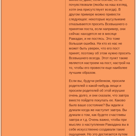
почувствовали (якобы на наш взгляд,
хотя она присутствует всегда). В
другом примере можно привести
следующее: некоторые мусульмане
отказываются просить Всевышнего о
принятии поста, если например, они
сейчас находятся не в месяце
Рамадан, и не постясь. Это тоже
большая ошибка. Ни кто из нас не
может быть уверен, что его пост
принят, поэтому об этом нужно просить
Всевышнего всегда. Этот пункт также
является настроем на пост, настрой на
то, чтобы его провести еще наиболее
лучшим образом.
Если вы, будучи ребенком, просили
родителей о какой-нибудь вещи и
просили родителей об этой игрушке
очень долго, и они сказали, что завтра
вместе пойдете покупать ее. Каково
было ваше состояние? Вы ждали и
думали когда же наступит завтра. Вы
думали о том, как будете счастливы
завтра и т.д. Очень важно, чтобы при
мыслях о наступлении Рамадана вы в
себе искусственно создавали такие
ощущения. Но это достигается путем