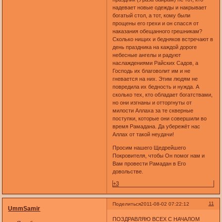
надевает новые одежды и накрывает
богатый стол, а тот, кому были
прощены его грехи и он спасся от
наказания обещанного грешникам?
Сколько нищих и бедняков встречают в
день праздника на каждой дороге
небесные ангелы и радуют
наслаждениями Райских Садов, а
Господь их благоволит им и не
гневается на них. Этим людям не
повредила их бедность и нужда. А
сколько тех, кто обладает богатствами,
но они изгнаны и отторгнуты от
милости Аллаха за те скверные
поступки, которые они совершили во
время Рамадана. Да убережёт нас
Аллах от такой неудачи!
Просим нашего Щедрейшего
Покровителя, чтобы Он помог нам и
Вам провести Рамадан в Его
довольстве.
+3
11
Поделиться
2011-08-02 07:22:12
UmmSamir
ПОЗДРАВЛЯЮ ВСЕХ С НАЧАЛОМ