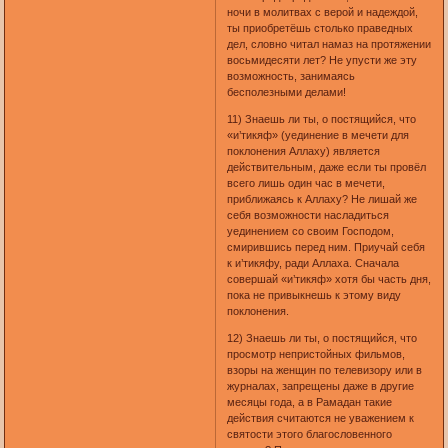
ночи в молитвах с верой и надеждой,
ты приобретёшь столько праведных
дел, словно читал намаз на протяжении
восьмидесяти лет? Не упусти же эту
возможность, занимаясь
бесполезными делами!
11) Знаешь ли ты, о постящийся, что
«и’тикяф» (уединение в мечети для
поклонения Аллаху) является
действительным, даже если ты провёл
всего лишь один час в мечети,
приближаясь к Аллаху? Не лишай же
себя возможности насладиться
уединением со своим Господом,
смирившись перед ним. Приучай себя
к и’тикяфу, ради Аллаха. Сначала
совершай «и’тикяф» хотя бы часть дня,
пока не привыкнешь к этому виду
поклонения.
12) Знаешь ли ты, о постящийся, что
просмотр непристойных фильмов,
взоры на женщин по телевизору или в
журналах, запрещены даже в другие
месяцы года, а в Рамадан такие
действия считаются не уважением к
святости этого благословенного