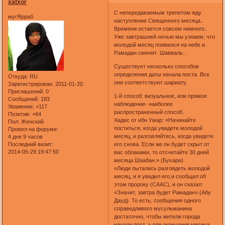
xatxor
С непередаваемым трепетом жду
мугЯрраб
наступление Священного месяца..
Времени остается совсем немного..
Уже завтрашней ночью мы узнаем, что
молодой месяц появился на небе и
Рамадан сменит Шавваль..
Существует несколько способов
определения даты начала поста. Все
Откуда:
RU
они соответствуют шариату.
Зарегистрирован
: 2011-01-20
Приглашений:
0
1-й способ: визуальное, или прямое
Сообщений:
183
наблюдение- наиболее
Уважение:
+117
распространенный способ.
Позитив:
+64
Хадис от ибн Умар: «Начинайте
Пол:
Женский
поститься, когда увидете молодой
Провел на форуме:
месяц, и разговляйтесь, когда увидете
4 дня 9 часов
его снова. Если же он будет скрыт от
Последний визит:
2014-05-29 19:47:50
вас облаками, то отсчитайте 30 дней
месяца Шаабан.» (Бухари)
«Люди пытались разглядеть молодой
месяц, и я увидел его,и сообщил об
этом пророку (СААС), и он сказал:
«Значит, завтра будет Рамадан».(Абу
Дауд). То есть, сообщения одного
справедливого мусульманина
достаточно, чтобы жители города
начали пост, а для окончания месяца