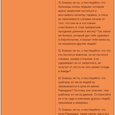
3) Знаешь ли ты, о постящийся, что
больницы полны людьми, которым
врачи запретили поститься и
выстаивать молитву-таравих, и глаза
их наполняются слезами печали от
того, что они не в состоянии
участвовать в этом прекрасном
празднике длинною в месяц? Так хвали
же Аллаха, который дал тебе здоровье
и благополучие, и оказал тебе милость,
не оказанную другим людям!
5) Знаешь ли ты, о постящийся, что тот,
кто постится животом, но не постится
глазами, ушами и языком, и не
удерживает их от запретного, не
получит от поста ни чего кроме голода
и жажды?
6) Знаешь ли ты, о постящийся, что
шайтаны из числа людей не
заковываются в цепи во время
Рамадана? Поэтому они опаснее, чем
шайтаны из числа джинов. Остерегайся
их и не сиди в компании дурных людей,
грешников и неверных.
7) Знаешь ли ты, о постящийся, что
ночи Рамадана, также святы, как и его