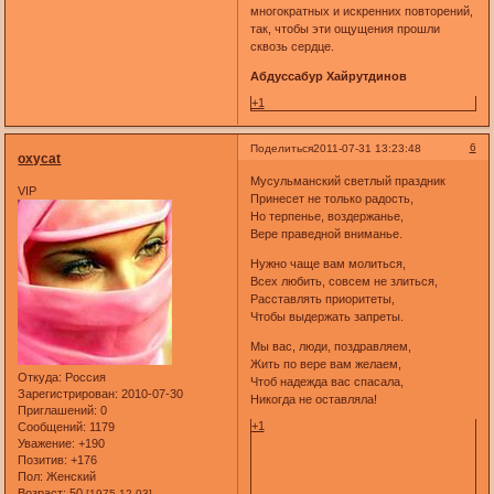
многократных и искренних повторений,
так, чтобы эти ощущения прошли
сквозь сердце.
Абдуссабур Хайрутдинов
+1
6
Поделиться
2011-07-31 13:23:48
oxycat
Мусульманский светлый праздник
VIP
Принесет не только радость,
Но терпенье, воздержанье,
Вере праведной вниманье.
Нужно чаще вам молиться,
Всех любить, совсем не злиться,
Расставлять приоритеты,
Чтобы выдержать запреты.
Мы вас, люди, поздравляем,
Жить по вере вам желаем,
Откуда:
Россия
Чтоб надежда вас спасала,
Зарегистрирован
: 2010-07-30
Никогда не оставляла!
Приглашений:
0
+1
Сообщений:
1179
Уважение:
+190
Позитив:
+176
Пол:
Женский
Возраст:
50
[1975-12-03]