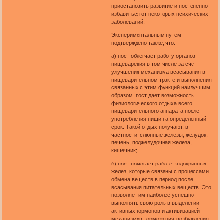
приостановить развитие и постепенно
избавиться от некоторых психических
заболеваний.
Экспериментальным путем
подтверждено также, что:
а) пост облегчает работу органов
пищеварения в том числе за счет
улучшения механизма всасывания в
пищеварительном тракте и выполнения
связанных с этим функций наилучшим
образом. пост дает возможность
физиологического отдыха всего
пищеварительного аппарата после
употребления пищи на определенный
срок. Такой отдых получают, в
частности, слюнные железы, желудок,
печень, поджелудочная железа,
кишечник;
б) пост помогает работе эндокринных
желез, которые связаны с процессами
обмена веществ в период после
всасывания питательных веществ. Это
позволяет им наиболее успешно
выполнять свою роль в выделении
активных гормонов и активизацией
механизмов торможения-возбуждения