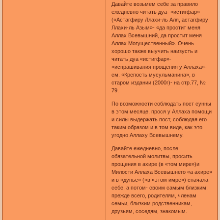
Давайте возьмем себе за правило
ежедневно читать дуа- «истигфар»
(«Астагфиру Ллахи-ль Аля, астагфиру
Ллахи-ль Азым»- «да простит меня
Аллах Всевышний, да простит меня
Аллах Могущественный». Очень
хорошо также выучить наизусть и
читать дуа «истигфар»-
«испрашивания прощения у Аллаха»-
см. «Крепость мусульманина», в
старом издании (2000г)- на стр.77, №
79.
По возможности соблюдать пост сунны
в этом месяце, прося у Аллаха помощи
и силы выдержать пост, соблюдая его
таким образом и в том виде, как это
угодно Аллаху Всевышнему.
Давайте ежедневно, после
обязательной молитвы, просить
прощения в ахире (в «том мире»)и
Милости Аллаха Всевышнего «а ахире»
и в «дунье» («в «этом имре») сначала
себе, а потом- своим самым близким:
прежде всего, родителям, членам
семьи, близким родственникам,
друзьям, соседям, знакомым.