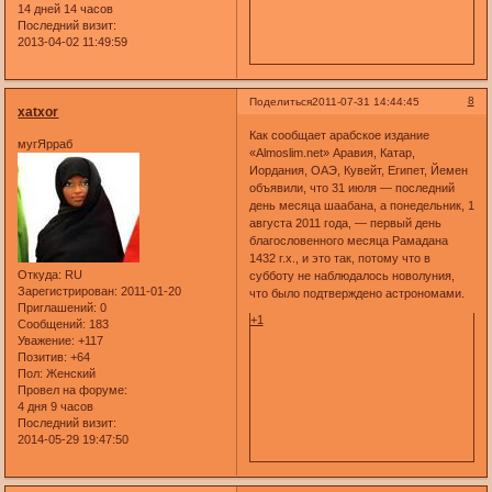
14 дней 14 часов
Последний визит:
2013-04-02 11:49:59
8
Поделиться
2011-07-31 14:44:45
xatxor
Как сообщает арабское издание
мугЯрраб
«Almoslim.net» Аравия, Катар,
Иордания, ОАЭ, Кувейт, Египет, Йемен
объявили, что 31 июля — последний
день месяца шаабана, а понедельник, 1
августа 2011 года, — первый день
благословенного месяца Рамадана
1432 г.х., и это так, потому что в
Откуда:
RU
субботу не наблюдалось новолуния,
Зарегистрирован
: 2011-01-20
что было подтверждено астрономами.
Приглашений:
0
+1
Сообщений:
183
Уважение:
+117
Позитив:
+64
Пол:
Женский
Провел на форуме:
4 дня 9 часов
Последний визит:
2014-05-29 19:47:50