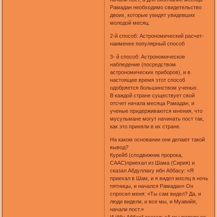
Рамадан необходимо свидетельство
двоих, которые увидят увидевших
молодой месяц.
2-й способ: Астрономический расчет-
наименее популярный способ
3- й способ: Астрономическое
наблюдение (посредством
астрономических приборов), и в
настоящее время этот способ
одобряется большинством ученых.
В каждой стране существует свой
отсчет начала месяца Рамадан, и
ученые придерживаются мнения, что
мусульмане могут начинать пост так,
как это приняли в их стране.
На каком основании они делают такой
вывод?
Курейб (сподвижник пророка,
СААС)приехал из Шама (Сирия) и
сказал Абдуллаху ибн Аббасу: «Я
приехал в Шам, и я видел месяц в ночь
пятницы, и начался Рамадан» Он
спросил меня: «Ты сам видел? Да, и
люди видели, и все мы, и Муавийя,
начали пост.»
И Ибн Аббас* сказал: «А мы видели ее