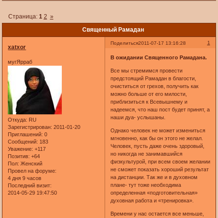
Страница:
1
2
»
Священный Рамадан
1
Поделиться
2011-07-17 13:16:28
xatxor
В ожидании Священного Рамадана.
мугЯрраб
Все мы стремимся провести
предстоящий Рамадан в благости,
очиститься от грехов, получить как
можно больше от его милости,
приблизиться к Всевышнему и
надеемся, что наш пост будет принят, а
наши дуа- услышаны.
Откуда:
RU
Зарегистрирован
: 2011-01-20
Однако человек не может измениться
Приглашений:
0
мгновенно, как бы он этого не желал.
Сообщений:
183
Человек, пусть даже очень здоровый,
Уважение:
+117
но никогда не занимавшийся
Позитив:
+64
физкультурой, при всем своем желании
Пол:
Женский
не сможет показать хороший результат
Провел на форуме:
на дистанции. Так же и в духовном
4 дня 9 часов
плане- тут тоже необходима
Последний визит:
2014-05-29 19:47:50
определенная «подготовительная»
духовная работа и «тренировка».
Времени у нас остается все меньше,