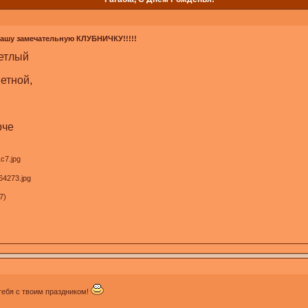
нашу замечательную КЛУБНИЧКУ!!!!!
ветлый
ветной,
рче
7)
тебя с твоим праздником!