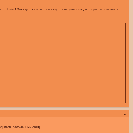
ке от
Laila
! Хотя для этого не надо ждать специальных дат - просто приежайте
5
аздников [взломанный сайт]