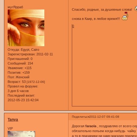
мугЯрраб
Спасибо, родные, за душевные слова!
снова в Каир, в любое время!!!
0
Откуда:
Egypt, Cairo
Зарегистрирован
: 2011-02-11
Приглашений:
0
Сообщений:
154
Уважение:
+115
Позитив:
+159
Пол:
Женский
Возраст:
53
[1972-12-06]
Провел на форуме:
3 дня 6 часов
Последний визит:
2012-05-23 15:42:04
Поделиться
2011-12-07 09:41:08
Tanya
Дорогая
faraola
, поздравляю от всего се
VIP
обязательно попьем когда-нибудь чайку в
а то в праздники ни один магазин прили