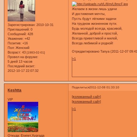
Желаем в жизни лишь удачи
И достижения мечты,
Пусть будут лёгкими задачи
Hа трудном жизненном пути.
Зарегистрирован
: 2010-10-31
Будь молодой всегда, красивой,
Приглашений:
0
Желанной, доброй и простой,
Сообщений:
428
Всегда приветливой и милой,
Уважение:
+42
Всегда любимой и родной!
Позитив:
+16
Пол:
Женский
Отредактировано Tanya (2011-12-07 09:41
Возраст:
43
[1983-02-01]
Провел на форуме:
+1
5 дней 13 часов
Последний визит:
2012-10-17 22:07:32
Поделиться
2011-12-08 01:33:10
Keshtta
[взломанный сайт]
VIP
[взломанный сайт]
+1
Откуда:
Египет,Хургада