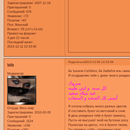
Зарегистрирован
: 2007-11-19
Приглашений:
0
Сообщений:
676
Уважение:
+72
Позитив:
+87
Пол:
Женский
Возраст:
55
[1971-03-06]
Провел на форуме:
4 дня 12 часов
Последний визит:
2013-12-11 22:43:46
Поделиться
2013-12-06 14:33:08
laila
йа Ъазизи СаХбити, йа Хабибти иль гами
Модератор
Я поздравляю тебя с днем твоего рожден
مبروك
كل سنه و انتي طيبه
عيد ميلاد سعيد
أتمنى لك الصحه و السعاده
Я хотела собрать много разных цветов
Откуда:
Весь мир.
И составить букет из мечтаний и снов.
Зарегистрирован
: 2010-02-05
В день рожденья тебе я букет принесу,
Приглашений:
0
Пусть не высушит зной на бутонах росу.
Сообщений:
1524
Посмотри на цветы, что в букете твоем,
Уважение:
+236
Ты увидишь себя - отраженье свое:
Позитив:
+297