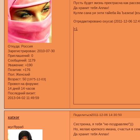
Пусть будет жизнь пректрасна как рассв
Да хранит тебя Аллах!
Кулли сана уи энти тайеба йа Ъазиза! [в
Отредактировано oxycat (2011-12-06 12:4
+1
Откуда:
Россия
Зарегистрирован
: 2010-07-30
Приглашений:
0
Сообщений:
1179
Уважение:
+190
Позитив:
+176
Пол:
Женский
Возраст:
50
[1975-12-03]
Провел на форуме:
14 дней 14 часов
Последний визит:
2013-04-02 11:49:59
Поделиться
2011-12-06 14:30:50
xatxor
Сестренка, я тебя "не-поздравляю")))
мугЯрраб
Но, желаю крепкого имана, счастья в сем
Да хранит тебя Аллах!