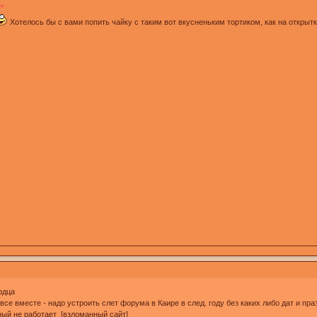
Хотелось бы с вами попить чайку с таким вот вкусненьким тортиком, как на открыт
рдца
се вместе - надо устроить слет форума в Каире в след. году без каких либо дат и пр
чный не работает [взломанный сайт]