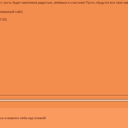
ет, пусть будет наполнена радостью, любовью и счастьем! Пусть сбудутся все твои з
зломанный сайт]
7:53)
ье и мирного неба над головой!