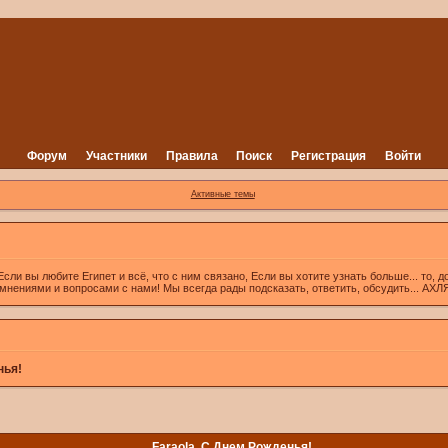
Форум
Участники
Правила
Поиск
Регистрация
Войти
Активные темы
вы любите Египет и всё, что с ним связано, Если вы хотите узнать больше... то, д
 мнениями и вопросами с нами! Мы всегда рады подсказать, ответить, обсудить... А
нья!
Faraola, С Днем Рожденья!