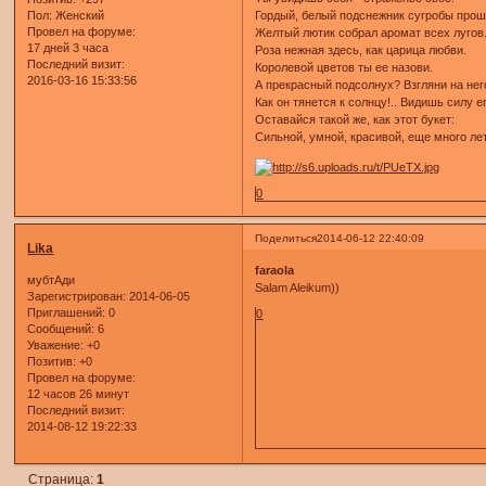
Пол:
Женский
Гордый, белый подснежник сугробы прош
Провел на форуме:
Желтый лютик собрал аромат всех лугов
17 дней 3 часа
Роза нежная здесь, как царица любви.
Последний визит:
Королевой цветов ты ее назови.
2016-03-16 15:33:56
А прекрасный подсолнух? Взгляни на него
Как он тянется к солнцу!.. Видишь силу ег
Оставайся такой же, как этот букет:
Сильной, умной, красивой, еще много лет
0
Поделиться
2014-06-12 22:40:09
Lika
faraola
мубтАди
Salam Aleikum))
Зарегистрирован
: 2014-06-05
Приглашений:
0
0
Сообщений:
6
Уважение:
+0
Позитив:
+0
Провел на форуме:
12 часов 26 минут
Последний визит:
2014-08-12 19:22:33
Страница:
1