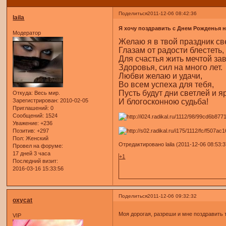
Поделиться
2011-12-06 08:42:36
laila
Я хочу поздравить с Днем Рожденья 
Модератор
Желаю я в твой праздник с
Глазам от радости блестеть,
Для счастья жить мечтой за
Здоровья, сил на много лет.
Любви желаю и удачи,
Во всем успеха для тебя,
Пусть будут дни светлей и я
Откуда:
Весь мир.
Зарегистрирован
: 2010-02-05
И блогосконною судьба!
Приглашений:
0
Сообщений:
1524
Уважение:
+236
Позитив:
+297
Пол:
Женский
Отредактировано laila (2011-12-06 08:53:3
Провел на форуме:
17 дней 3 часа
+1
Последний визит:
2016-03-16 15:33:56
Поделиться
2011-12-06 09:32:32
oxycat
Моя дорогая, разреши и мне поздравить 
VIP