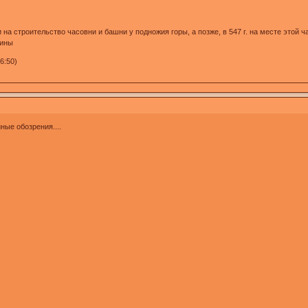
на строительство часовни и башни у подножия горы, а позже, в 547 г. на месте это
рины
6:50)
ные обозрения....