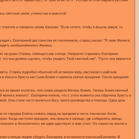
лась светлым умом, ученостью и красотой.
с ответом и говорила своим близким: "Если хотите, чтобы я вышла замуж, то
уждая с Екатериной достоинства ее поклонников, старец сказал: "Я знаю Жениха,
увидеть необыкновенного Жениха.
ит на руках Отрока, сияющего как солнце. Напрасно старалась Екатерина
й, что она должна сделать, чтобы увидеть Твой светлый лик". "Пусть она вернется
совета. Старец подробно объяснил ей истинную веру, рассказал о райском
ла в Иисуса Христа как Сына Божия и приняла святое крещение. После крещения
аснув во время молитвы, она снова увидела Матерь Божию. Теперь Божественный
й жениха земного". Екатерина поняла, что с этого момента она обручена Христу и
вой. Она стала часто молиться Богу, прося руководства и помощи. Одна цель
 по городам Египта созвать народ на праздник в честь языческих богов.
рия. Когда наступил праздник, она пришла в капище, где собирались жрецы,
ачального и бесконечного; им цари царствуют и мир стоит. Он сошел на землю и
велел ученым людям убедить Екатерину в истинности языческой религии. В