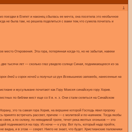
1
з поездки в Египет и наконец сбылась ее мечта, она посетила это необычное
огда не была там, но решила поделиться с вами тем,что сумела почитать и
 место Откровения. Эта гора, потерянная когда-то, но не забытая, навеки
 две тысячи лет — сколько глаз увидело солнце Синая, поднимающееся из-за
орок дней и сорок ночей и получил из рук Всевышнего заповеди, нанесенные на
христиане и мусульмане почитают как Гору Моисея синайскую гору Хорив.
естных по библии мест еще со II в. н. э. Они стали селиться на Синайском
Корану, это та самая гора Хорив, на вершине которой Господь явил пророку
сь принято встречать рассвет, причем — с молитвой и по¬каянием. Тогда якобы
о свеж, а по склону, по невидимой тропе, течет река желтых огоньков — это
й поднимаются на гору. Из ночи — к утру. Вот путь, который надо пройти,
е видна, и в этом — секрет. Никто не знает, что будет. Христианские паломники