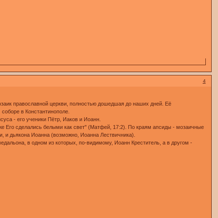
4
заик православной церкви, полностью дошедшая до наших дней. Её
 соборе в Константинополе.
суса - его ученики Пётр, Иаков и Иоанн.
же Его сделались белыми как свет" (Матфей, 17:2). По краям апсиды - мозаичные
и, и дьякона Иоанна (возможно, Иоанна Лествичника).
альона, в одном из которых, по-видимому, Иоанн Креститель, а в другом -