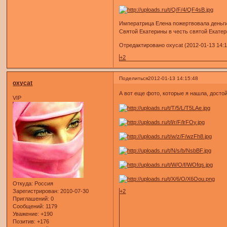
Императрица Елена пожертвовала деньги 
Святой Екатерины в честь святой Екате
Отредактировано oxycat (2012-01-13 14:1
+2
Поделиться
2012-01-13 14:15:48
oxycat
А вот еще фото, которые я нашла, достой
VIP
Откуда:
Россия
+2
Зарегистрирован
: 2010-07-30
Приглашений:
0
Сообщений:
1179
Уважение:
+190
Позитив:
+176