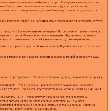
кой и разумными доводами разбивала их в прах. Она доказывала им, что может
кими божествами. В конце концов языческие мудрецы признали себя
пил от своего намерения переубедить Екатерину. Призвав ее, он старался
рины, пожелала увидеть ее. Встретившись и побеседовав с Екатериной, Августа
 стал грозить Екатерине пытками и смертью. Потом он велел принести колеса с
удие муки, святая Екатерина осталась невредима. Царица Августа, узнав о
 в ярость от вмешательств своей жены и повелел тут же умертвить ее.
святая Екатерина и слушать об этом не хотела. Видя бесполезность всех своих
имени. Император Петр Великий пожертвовал для ее мощей драгоценную раку.
ршились через девять лет. Часовня Неопалимой купины, сооруженная по приказу
и притвором. Стены и колонны, кровля и надписи сохранились со времён
щё в VI веке. Пол, внутреннее убранство и иконостас относятся к XVII - XVIII
" (Псалтырь, 117:20). Двери искусно украшены резьбой, выполненной
тов и листьев. Двери притвора сделаны крестоносцами в XI веке.
минаемыми в определенный месяц. Монолитные колонны сделаны из гранита и
ол Иисуса - и другие христианские символы.