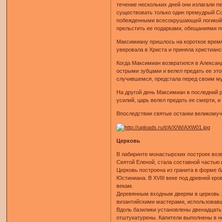
течение нескольких дней они излагали п
существовать только один премудрый Со
побежденными всесокрушающей логикой Е
прельстить ее подарками, обещаниями п
Максимиану пришлось на короткое время 
уверовала в Христа и приняла христианс
Когда Максимиан возвратился в Александ
острыми зубцами и велел предать ее это
случившемся, предстала перед своим муж
На другой день Максимиан в последний р
усилий, царь велел предать ее смерти, и 
Впоследствии святые останки великомуч
Церковь
В лабиринте монастырских построек воз
Святой Еленой, стала составной частью 
Церковь построена из гранита в форме б
Юстиниана. В XVIII веке под древней кро
векам.
Деревянным входным дверям в церковь 14
византийскими мастерами, использовавши
Вдоль базилики установлены двенадцать 
отштукатурены. Капители выполнены в не