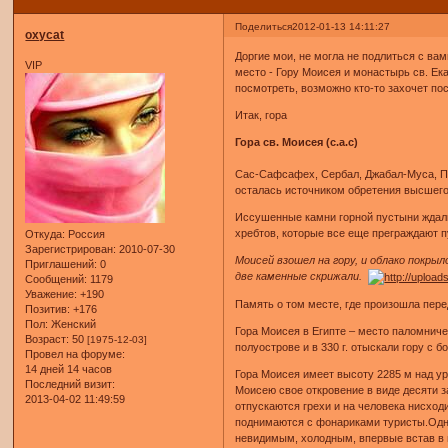
Поделиться
2012-01-13 14:11:27
oxycat
Доргие мои, не могла не подлиться с ва
VIP
место - Гору Моисея и монастырь св. Ека
посмотреть, возможно кто-то захочет пос
Итак, гора
Гора св. Моисея (с.а.с)
Cас-Сафсафех, Сербал, Джабал-Муса, Пар
осталась источником обретения высшего
Иссушенные камни горной пустыни ждали
хребтов, которые все еще преграждают 
Откуда:
Россия
Зарегистрирован
: 2010-07-30
Моисей взошел на гору, и облако покрыл
Приглашений:
0
две каменные скрижали.
Сообщений:
1179
Уважение:
+190
Память о том месте, где произошла пере
Позитив:
+176
Пол:
Женский
Гора Моисея в Египте – место паломниче
Возраст:
50
[1975-12-03]
полуострове и в 330 г. отыскали гору с 
Провел на форуме:
14 дней 14 часов
Гора Моисея имеет высоту 2285 м над ур
Последний визит:
Моисею свое откровение в виде десяти з
2013-04-02 11:49:59
отпускаются грехи и на человека нисходи
поднимаются с фонариками туристы.Одних
невидимым, холодным, впервые встав в пы