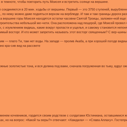
я в темноте, чтобы повторить путь Моисея и встретить солнце на вершине.
е соединяются в 20 мин. ходьбы от вершины. Первый — это 3750 ступеней, вырубленны
., по нему можно даже подняться верхом на верблюде. И там и там границы дороги р
а вершине горы Моисея находятся остатки часовни Святой Троицы, заложен¬ной еще в 3
троительства небольшой ме¬чети. Она расположена над пещерой, где Моисей провел 40
, с изумлением видишь, какие вокруг пропасти и ущелья, и самому становится непон
мый восторг. И кто может запретить называть этот восторг священным? С вер¬шины 
им — плато Ти, там нет воды. На западе — пролив Акаба, а при хорошей погоде видн
нно кра-сив вид на рассвете
жные золотистые тона, и вся долина под вами, сначала погруженная во тьму, вдруг 
менем кочевников, гордится своим родством с солдатами Юстиниана, оставшимися ж
зыках, но на вопрос: «Какой ты веры?» отвечают: «Хамдала» — «Слава Аллаху». Гостеп