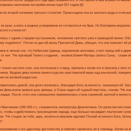
атировал окончание постройки монастыря 557 годом.[6]
и во второй половине третьего столетия. Происходила она из знатного рода и отлича
ее руки, а мать и родные уговаривали ее согласиться на брак. Но Екатерина медлила 
асоте и учености".
милась с одним старцем-пустынником, человеком светлого ума и праведной жизни. Обс
ему подобного". Потом он дал ей икону Пресвятой Девы, обещал, что она поможет ей 
не в легком сне, что Небесная Царица, окруженная ангелами, стоит перед ней и держ
 от нее. "Не презирай Твоего создания, - молила Божия Матерь своего Сына, - скажи е
к.
 только настало утро, она поспешила к старцу, припала к ногам его и просила у него 
шников. Мудрая дева поняла превосходство христианской веры над языческой, повери
нил ее великой радостью.
звратилась домой, она долго молилась, благодаря Бога за милость, оказанную ей. З
я Дева взяла правую руку девицы, а Отрок надел ей чудный перстень, сказав: "Не зна
ердце. После этого она совершенно переменилась стала скромной, кроткой и милости
Максимиан (286-305 гг.), соправитель императора Диоклетиана. Он разослал вестников
ого, чтобы содействовать просвещению народа, еще больше насаждает языческие суеве
рю: "Не стыдно ли тебе, царь, молиться мерзким идолам! Познай истинного Бога, безн
о".
неуважение к его царскому достоинству и повелел заключить ее в темницу. Затем он 