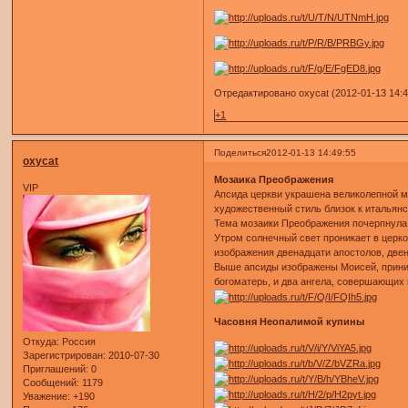
Отредактировано oxycat (2012-01-13 14:4
+1
Поделиться
2012-01-13 14:49:55
oxycat
Мозаика Преображения
VIP
Апсида церкви украшена великолепной м
художественный стиль близок к итальянс
Тема мозаики Преображения почерпнула из
Утром солнечный свет проникает в церко
изображения двенадцати апостолов, двен
Выше апсиды изображены Моисей, приним
богоматерь, и два ангела, совершающих
Часовня Неопалимой купины
Откуда:
Россия
Зарегистрирован
: 2010-07-30
Приглашений:
0
Сообщений:
1179
Уважение:
+190