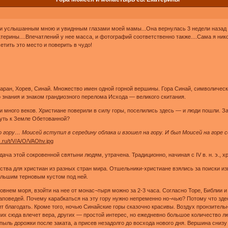
ми услышанным мною и увиднным глазами моей мамы...Она вернулась 3 недели назад и
терины....Впечатлений у нее масса, и фотографий соответственно также....Сама я ник
етить это место и поверить в чудо!
ан, Хорев, Синай. Множество имен одной горной вершины. Гора Синай, символическое
 знания и знаком грандиозного перелома Исхода — великого скитания.
 много веков. Христиане поверили в силу горы, поселились здесь — и люди пошли. За
путь к Земле Обетованной?
о гору… Моисей вступил в середину облака и взошел на гору. И был Моисей на горе с
дача этой сокровенной святыни людям, утрачена. Традиционно, начиная с IV в. н. э., 
ства для христиан из разных стран мира. Отшельники-христиане взялись за поиски изв
большим терновым кустом под ней.
овнем моря, взойти на нее от монас¬тыря можно за 2-3 часа. Согласно Торе, Библии и 
аповедей. Почему карабкаться на эту гору нужно непременно но¬чью? Потому что зде
т благодать. Кроме того, ночью Синайские горы сказочно красивы. Воздух пронзительн
 сюда влечет вера, других — простой интерес, но ежедневно большое количество люде
ль дорожки после заката, а присев незадолго до восхода нового дня. Вершина снизу н