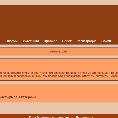
Форум
Участники
Правила
Поиск
Регистрация
Войти
Активные темы
вы любите Египет и всё, что с ним связано, Если вы хотите узнать больше... то, д
 мнениями и вопросами с нами! Мы всегда рады подсказать, ответить, обсудить... А
настырь св. Екатерины
Гора Моисея и монастырь св. Екатерины