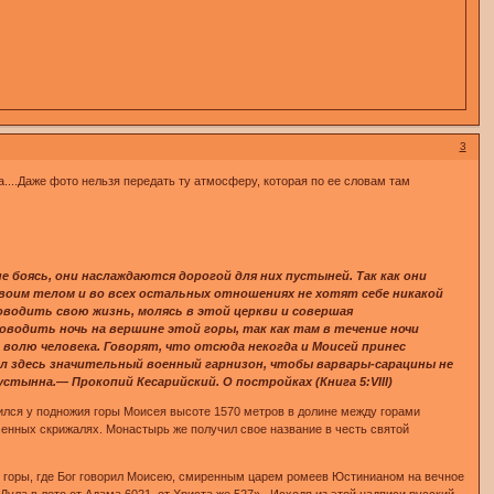
3
а....Даже фото нельзя передать ту атмосферу, которая по ее словам там
 боясь, они наслаждаются дорогой для них пустыней. Так как они
своим телом и во всех остальных отношениях не хотят себе никакой
водить свою жизнь, молясь в этой церкви и совершая
оводить ночь на вершине этой горы, так как там в течение ночи
волю человека. Говорят, что отсюда некогда и Моисей принес
ил здесь значительный военный гарнизон, чтобы варвары-сарацины не
стынна.— Прокопий Кесарийский. О постройках (Книга 5:VIII)
лся у подножия горы Моисея высоте 1570 метров в долине между горами
енных скрижалях. Монастырь же получил свое название в честь святой
 горы, где Бог говорил Моисею, смиренным царем ромеев Юстинианом на вечное
Дула в лето от Адама 6021, от Христа же 527». Исходя из этой надписи русский