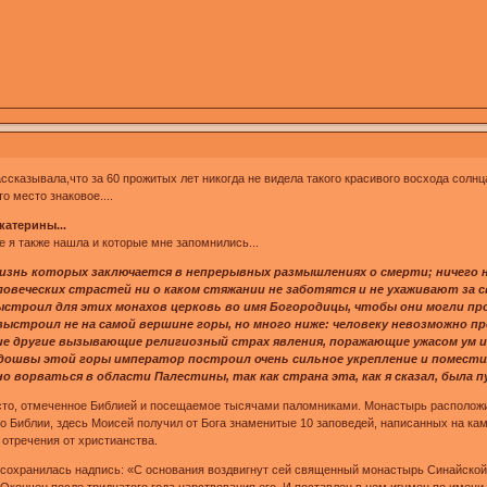
ссказывала,что за 60 прожитых лет никогда не видела такого красивого восхода солнц
о место знаковое....
катерины...
е я также нашла и которые мне запомнились...
жизнь которых заключается в непрерывных размышлениях о смерти; ничего не
еловеческих страстей ни о каком стяжании не заботятся и не ухаживают за 
строил для этих монахов церковь во имя Богородицы, чтобы они могли про
выстроил не на самой вершине горы, но много ниже: человеку невозможно пр
 другие вызывающие религиозный страх явления, поражающие ужасом ум и 
одошвы этой горы император построил очень сильное укрепление и помест
ворваться в области Палестины, так как страна эта, как я сказал, была пу
есто, отмеченное Библией и посещаемое тысячами паломниками. Монастырь расположи
 Библии, здесь Моисей получил от Бога знаменитые 10 заповедей, написанных на кам
 отречения от христианства.
сохранилась надпись: «С основания воздвигнут сей священный монастырь Синайской
Окончен после тридцатого года царствования его. И поставлен в нем игумен по имени 