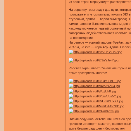
из всех стран мира уходят, растворяютс
На вершину горы ведут два пути, которы
проложен египетскими властя¬ми в XIX в
ступеньки, прямо — верблюжья тропа). Н
камни часовни были использованы для с
наконец кос¬нется первый солнечный луч
замерзших людей охватывает необъяс¬ни
на восхождение.
На севере — горный массив Фрейях, за н
2637 м, на юге — гора Абу-Адиля. Особе
Рассвет окрашивает Синайские горы в не
стоит претерпеть многое!
Племя бедуинов, остепенившихся со вре
гречески и говорят, кажется, на всех я
доме бедуин радушен и бескорыстен.