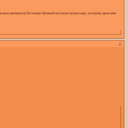
й часовни император Юстиниан Великий выстроил монастырь, которому дали имя
2