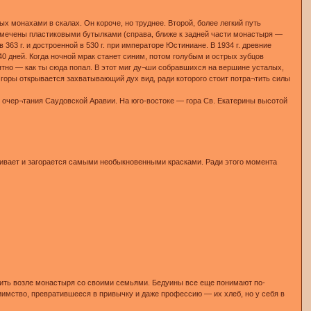
х монахами в скалах. Он короче, но труднее. Второй, более легкий путь
азмечены пластиковыми бутылками (справа, ближе к задней части монастыря —
63 г. и достроенной в 530 г. при императоре Юстиниане. В 1934 г. древние
 дней. Когда ночной мрак станет синим, потом голубым и острых зубцов
ятно — как ты сюда попал. В этот миг ду¬ши собравшихся на вершине усталых,
горы открывается захватывающий дух вид, ради которого стоит потра¬тить силы
ы очер¬тания Саудовской Аравии. На юго-востоке — гора Св. Екатерины высотой
оживает и загорается самыми необыкновенными красками. Ради этого момента
ить возле монастыря со своими семьями. Бедуины все еще понимают по-
риимство, превратившееся в привычку и даже профессию — их хлеб, но у себя в