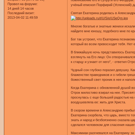
Провел на форуме:
учёный епископ Порфирий (Успенский) д
14 дней 14 часов
Святая Екатерина родилась в Александри
Последний визит:
2013-04-02 11:49:59
Многие богатые и знатные женихи искали 
найдите мне юношу, подобного мне по кр
Бог так устроил, что Екатерина познако
который во всем превосходит тебя. Нет 
В ближайшую ночь представилось Екатери
взглянуть на Его лицо: Он отворачивался
к старцу и узнает от него", - ответил Отро
Чудный сон глубоко поразил девушку. Как
блаженстве праведников и о гибели гре
божественный свет проник в нее и напол
Когда Екатерина с обновленной душой во
Отрок милостиво взирал на нее. Пресвята
проснулась с еще большей радостью на с
воодушевляла ее: жить для Христа.
В скором времени в Александрию прибыл 
Екатерина скорбела, что царь, вместо т
знать и народ и безбоязненно сказала ца
сделался человеком для спасения нашег
Максимиан разгневался на Екатерину за 