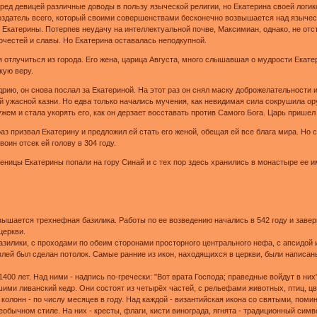
еред девицей различные доводы в пользу языческой религии, но Екатерина своей логи
здатель всего, который своими совершенствами бесконечно возвышается над язычес
катерины. Потерпев неудачу на интеллектуальной почве, Максимиан, однако, не отсту
очестей и славы. Но Екатерина оставалась неподкупной.
отлучиться из города. Его жена, царица Августа, много слышавшая о мудрости Екате
кую веру.
рию, он снова послал за Екатериной. На этот раз он снял маску доброжелательности и
й ужасной казни. Но едва только начались мучения, как невидимая сила сокрушила ор
ем и стала укорять его, как он дерзает восставать против Самого Бога. Царь пришел
аз призвал Екатерину и предложил ей стать его женой, обещая ей все блага мира. Но 
воин отсек ей голову в 304 году.
еницы Екатерины попали на гору Синай и с тех пор здесь хранились в монастыре ее 
вышается трехнефная базилика. Работы по ее возведению начались в 542 году и заве
церкви.
азилики, с проходами по обеим сторонами просторного центрального нефа, с апсидой 
влей был сделан потолок. Самые ранние из икон, находящихся в церкви, были написаны е
00 лет. Над ними - надпись по-гречески: "Вот врата Господа; праведные войдут в них
ми ливанский кедр. Они состоят из четырёх частей, с рельефами животных, птиц, цве
колонн - по числу месяцев в году. Над каждой - византийская икона со святыми, по
обычном стиле. На них - кресты, флаги, кисти винограда, ягнята - традиционный симв