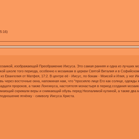
5:16)
озаикой, изображающей Преображение Иисуса. Это самая ранняя и одна из лучших мо
кой школе того периода, особенно к мозаикам в церкви Святой Виталия и в Софийском
 Евангелия от Матфея, 17:2. В центре её - Иисус, по бокам - Моисей и Илия, у ног Ии
вь через восточные окна, напоминая нам, что "просияло лице Его как солнце, одежды 
адцати пророков, а также Лонгинуса, настоятеля монастыря в период создания мозаик
ающий скрижали веры и снимающий обувь перед Неопалимой купиной, а также два мед
 подношение ягнёнку - символу Иисуса Христа.