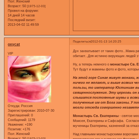
Пол:
Женский
Возраст:
50
[1975-12-03]
Провел на форуме:
14 дней 14 часов
Последний визит:
2013-04-02 11:49:59
Поделиться
2012-01-13 14:20:25
oxycat
Дух захватывает от таких фото...Мама ра
VIP
обитает...Для истинно верующих людей эт
Ну, а теперь немного о
монастыре Св. Е
Тут будут и мамины фото и фото, которы
На этой горе Синае живут монахи, 
ничего не желают, и выше всяких ч
пользы, то император Юстиниан вы
священнослужение. Эту церковь он 
слышатся постоянные шумы и всякие
полученные им от Бога законы. У п
Откуда:
Россия
могли отсюда совершенно незаметно 
Зарегистрирован
: 2010-07-30
Приглашений:
0
Монастырь Св. Екатерины
- святое м
Сообщений:
1179
Моисея, Екатерины и Сафсафа. Согласно
Уважение:
+190
мученицы Екатерины, казненной за отказ
Позитив:
+176
Пол:
Женский
Над главными монастырскими воротами 
Возраст:
50
[1975-12-03]
помяновение его и супруги его Феодоры. 