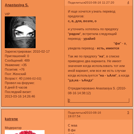
4
Поделиться
2010-08-16 11:27:20
Anastasiya S.
И еще хочется узнать перевод
VIP
предлогов:
с, в, для, возле, о
и уточнить хотелось по предлогу
"
рядом
", встретила следующий
перевод -
урайиб
"
фи
" - в,
увидела перевод -
есть, имеется
Зарегистрирован
: 2010-02-17
Приглашений:
0
Так же по предлогу "
на
", в списке
Сообщений:
489
приведено два варианта. Не имеет
Уважение:
+35
значения когда использовать тот или
Позитив:
+76
иной вариант, или все же есть случаи
Пол:
Женский
когда используется "
на - ъАля
", а когда
Возраст:
40
[1986-02-02]
"
у,в,на - ъАндэ
"
Провел на форуме:
8 дней 8 часов
Отредактировано Anastasiya S. (2010-
Последний визит:
08-16 14:38:12)
2013-03-16 14:26:46
0
5
Поделиться
2010-08-16
19:07:54
katrene
С маа
Модератор
В фи