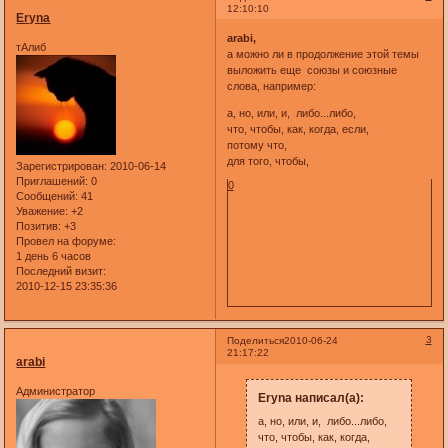
12:10:10
Eryna
arabi,
тАлиб
а можно ли в продолжение этой темы
выложить еще союзы и союзные
слова, например:
а, но, или, и, либо...либо,
что, чтобы, как, когда, если,
потому что,
для того, чтобы,
Зарегистрирован
: 2010-06-14
Приглашений:
0
0
Сообщений:
41
Уважение:
+2
Позитив:
+3
Провел на форуме:
1 день 6 часов
Последний визит:
2010-12-15 23:35:36
3
Поделиться
2010-06-24
21:17:22
arabi
Администратор
Eryna написал(а):
а, но, или, и, либо...либо,
что, чтобы, как, когда,