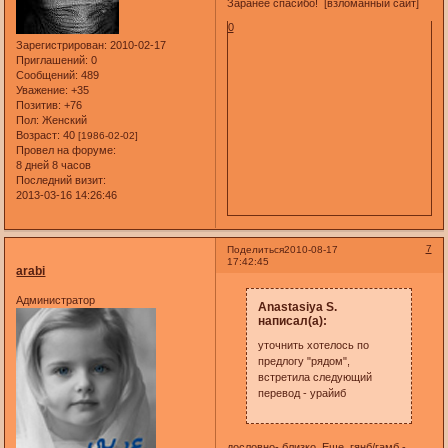
Заранее спасибо! [взломанный сайт]
0
Зарегистрирован
: 2010-02-17
Приглашений:
0
Сообщений:
489
Уважение:
+35
Позитив:
+76
Пол:
Женский
Возраст:
40
[1986-02-02]
Провел на форуме:
8 дней 8 часов
Последний визит:
2013-03-16 14:26:46
7
Поделиться
2010-08-17
17:42:45
arabi
Администратор
Anastasiya S.
написал(а):
уточнить хотелось по
предлогу "рядом",
встретила следующий
перевод - урайиб
дословно- близко. Еще гянб/гамб -