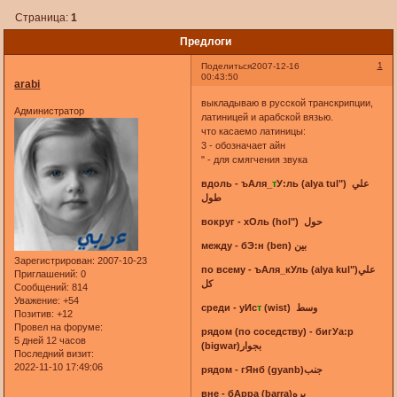
Страница:
1
Предлоги
1
Поделиться
2007-12-16
00:43:50
arabi
выкладываю в русской транскрипции,
Администратор
латиницей и арабской вязью.
что касаемо латиницы:
3 - обозначает айн
" - для смягчения звука
вдоль - ъАля_
т
У:ль (alya tul") علي
طول
вокруг - хОль (hol") حول
между - бЭ:н (ben) بين
Зарегистрирован
: 2007-10-23
по всему - ъАля_кУль (alya kul")علي
Приглашений:
0
كل
Сообщений:
814
Уважение:
+54
среди - уИс
т
(wist) وسط
Позитив:
+12
Провел на форуме:
рядом (по соседству) - бигУа:р
5 дней 12 часов
(bigwar)بجوار
Последний визит:
2022-11-10 17:49:06
рядом - гЯнб (gyanb)جنب
вне - бАрра (barra)بره