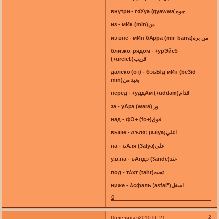
внутри - гяУуа (gyawwa)جوه
из - мИн (min)من
из вне - мИн бАрра (min barra)من بره
близко, рядом - +урЭйеб
(+ureieb)قريب
далеко (от) - бэъЫд мИн (be3id
min)بعيد من
перед - +уддАм (+uddam)قدام
за - уАра (wara)ورا
над - фО+ (fo+)فوق
выше - Аъля: (a3lya)اعلي
на - ъАля (3alya)علي
у,в,на - ъАндэ (3ande)عند
под - тАхт (taht)تحت
ниже - Асфаль (asfal")اسفل
0
2
Поделиться
2010-06-21