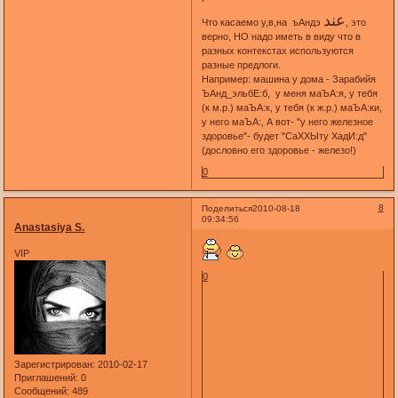
عند
Что касаемо у,в,на ъАндэ
, это
верно, НО надо иметь в виду что в
разных контекстах используются
разные предлоги.
Например: машина у дома - Зарабийя
ЪАнд_эльбЕ:б, у меня маЪА:я, у тебя
(к м.р.) маЪА:к, у тебя (к ж.р.) маЪА:ки,
у него маЪА:, А вот- "у него железное
здоровье"- будет "СаХХЫту ХадИ:д"
(дословно его здоровье - железо!)
0
8
Поделиться
2010-08-18
09:34:56
Anastasiya S.
VIP
0
Зарегистрирован
: 2010-02-17
Приглашений:
0
Сообщений:
489