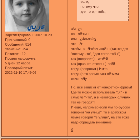
если,
потому что,
для того, чтобы,
а/и-
у
а
но - лЯ:кин
Зарегистрирован
: 2007-10-23
или -
у
Ильля/а
у
Приглашений:
0
что - Э:
Сообщений:
814
чтобы -ашЯ:н/альащЯ:н (так же для
Уважение:
+54
"потому что", "для того чтобы")
Позитив:
+12
Провел на форуме:
как (вопросит.) - иззЕ:й
5 дней 12 часов
как (сравнит. степень)-зейй
Последний визит:
когда (вопросит.) Имта
2022-11-10 17:49:06
когда (в то время как) лЯ:мма
если -лЯу
Но, всё зависит от конкретной фразы!
Где-то можно использовать "Э:" - в
смысле "что", а в некоторых случаях
так не говорят!
И еще, например если мы по-русски
говорим "на улице", то в арабском
языке говорят "в улице", на это тоже
надо обращать внимание.
0