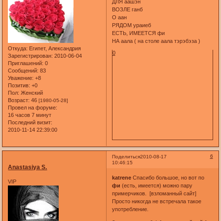
ДЛЯ аашэн
ВОЗЛЕ ганб
О аан
РЯДОМ ураиеб
ЕСТЬ, ИМЕЕТСЯ фи
НА аала ( на столе аала тэрэбэза )
Откуда:
Eгипет, Александрия
0
Зарегистрирован
: 2010-06-04
Приглашений:
0
Сообщений:
83
Уважение:
+8
Позитив:
+0
Пол:
Женский
Возраст:
46
[1980-05-28]
Провел на форуме:
16 часов 7 минут
Последний визит:
2010-11-14 22:39:00
6
Поделиться
2010-08-17
10:46:15
Anastasiya S.
katrene
Спасибо большое, но вот по
VIP
фи
(есть, имеется) можно пару
примерчиков. [взломанный сайт]
Просто никогда не встречала такое
употребление.