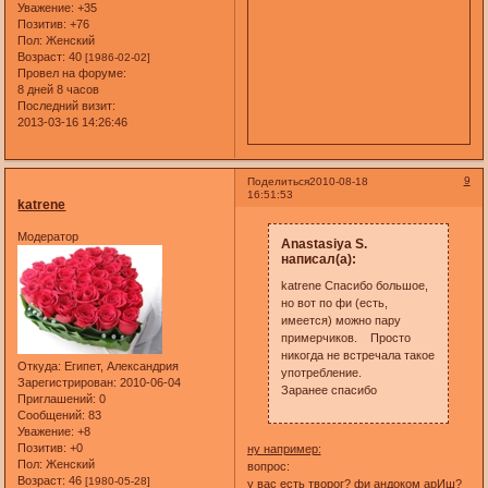
Уважение:
+35
Позитив:
+76
Пол:
Женский
Возраст:
40
[1986-02-02]
Провел на форуме:
8 дней 8 часов
Последний визит:
2013-03-16 14:26:46
9
Поделиться
2010-08-18
16:51:53
katrene
Модератор
Anastasiya S.
написал(а):
katrene Спасибо большое,
но вот по фи (есть,
имеется) можно пару
примерчиков. Просто
никогда не встречала такое
Откуда:
Eгипет, Александрия
употребление.
Зарегистрирован
: 2010-06-04
Заранее спасибо
Приглашений:
0
Сообщений:
83
Уважение:
+8
Позитив:
+0
ну например:
Пол:
Женский
вопрос:
Возраст:
46
[1980-05-28]
у вас есть творог? фи андоком арИш?