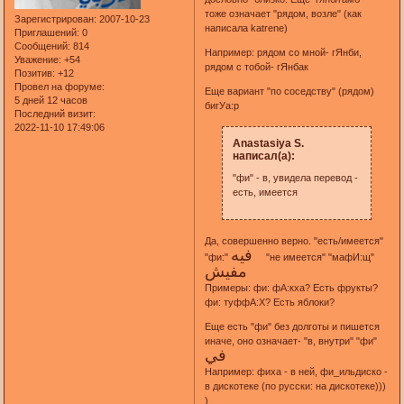
тоже означает "рядом, возле" (как
Зарегистрирован
: 2007-10-23
написала katrene)
Приглашений:
0
Сообщений:
814
Например: рядом со мной- гЯнби,
Уважение:
+54
рядом с тобой- гЯнбак
Позитив:
+12
Провел на форуме:
Еще вариант "по соседству" (рядом)
5 дней 12 часов
бигУа:р
Последний визит:
2022-11-10 17:49:06
Anastasiya S.
написал(а):
"фи" - в, увидела перевод -
есть, имеется
Да, совершенно верно. "есть/имеется"
فيه
"фи:"
"не имеется" "мафИ:щ"
مفيش
Примеры: фи: фА:кха? Есть фрукты?
фи: туффА:Х? Есть яблоки?
Еще есть "фи" без долготы и пишется
иначе, оно означает- "в, внутри" "фи"
في
Например: фиха - в ней, фи_ильдиско -
в дискотеке (по русски: на дискотеке)))
)