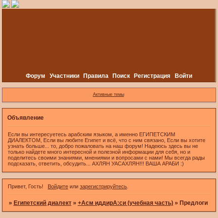
Форум
Участники
Правила
Поиск
Регистрация
Войти
Активные темы
Объявление
Если вы интересуетесь арабским языком, а именно ЕГИПЕТСКИМ
ДИАЛЕКТОМ, Если вы любите Египет и всё, что с ним связано, Если вы хотите
узнать больше... то, добро пожаловать на наш форум! Надеюсь здесь вы не
только найдете много интересной и полезной информации для себя, но и
поделитесь своими знаниями, мнениями и вопросами с нами! Мы всегда рады
подсказать, ответить, обсудить... АХЛЯН УАСАХЛЯН!!! ВАША АРАБИ :)
Привет, Гость!
Войдите
или
зарегистрируйтесь
.
»
Египетский диалект
»
+Асм иддирА:си (учебная часть)
»
Предлоги