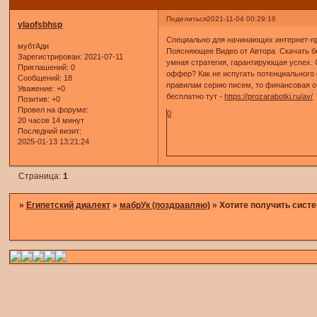
Поделиться
2021-11-04 00:29:16
ylaofsbhsp
Специально для начинающих интернет
мубтАди
Поясняющее Видео от Автора Скачать бе
Зарегистрирован
: 2021-07-11
умная стратегия, гарантирующая успех.
Приглашений:
0
оффер? Как не испугать потенциального
Сообщений:
18
правилам серию писем, то финансовая от
Уважение:
+0
бесплатно тут -
https://prozarabotki.ru/av/
Позитив:
+0
Провел на форуме:
0
20 часов 14 минут
Последний визит:
2025-01-13 13:21:24
Страница:
1
»
Египетский диалект
»
мабрУк (поздравляю)
»
Хотите получить систе