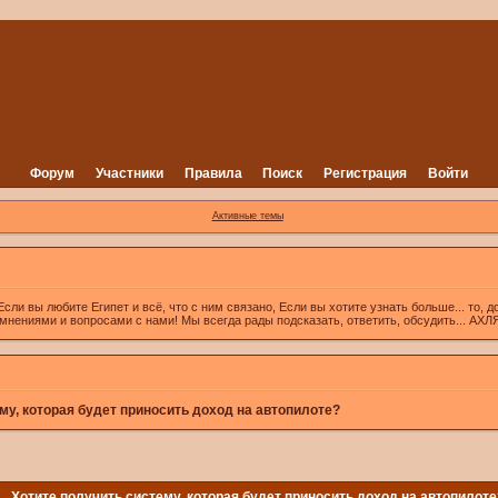
Форум
Участники
Правила
Поиск
Регистрация
Войти
Активные темы
вы любите Египет и всё, что с ним связано, Если вы хотите узнать больше... то, д
 мнениями и вопросами с нами! Мы всегда рады подсказать, ответить, обсудить... А
му, которая будет приносить доход на автопилоте?
Хотите получить систему, которая будет приносить доход на автопилоте