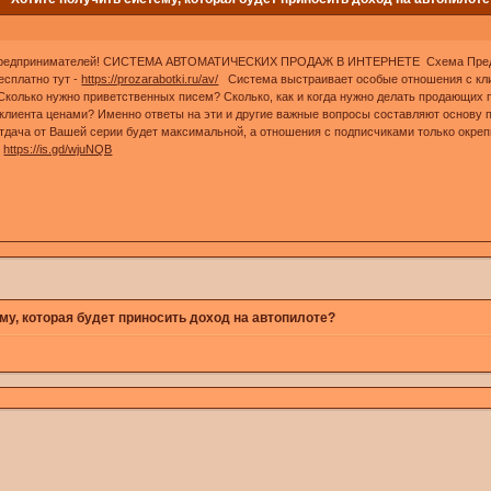
-предпринимателей! СИСТЕМА АВТОМАТИЧЕСКИХ ПРОДАЖ В ИНТЕРНЕТЕ Схема Предлож
сплатно тут -
https://prozarabotki.ru/av/
Система выстраивает особые отношения с клие
 Сколько нужно приветственных писем? Сколько, как и когда нужно делать продающи
 клиента ценами? Именно ответы на эти и другие важные вопросы составляют основу 
дача от Вашей серии будет максимальной, а отношения с подписчиками только окрепн
https://is.gd/wjuNQB
му, которая будет приносить доход на автопилоте?