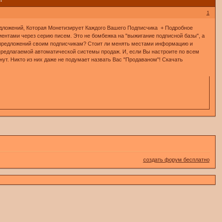
1
ений, Которая Монетизирует Каждого Вашего Подписчика + Подробное
нтами через серию писем. Это не бомбежка на "выжигание подписной базы", а
х предложений своим подписчикам? Стоит ли менять местами информацию и
предлагаемой автоматической системы продаж. И, если Вы настроите по всем
ут. Никто из них даже не подумает назвать Вас "Продаваном"! Скачать
создать форум бесплатно