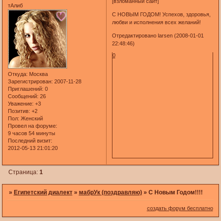
[взломанный сайт]
тАлиб
С НОВЫМ ГОДОМ! Успехов, здоровья,
любви и исполнения всех желаний!
Отредактировано larsen (2008-01-01
22:48:46)
0
Откуда:
Москва
Зарегистрирован
: 2007-11-28
Приглашений:
0
Сообщений:
26
Уважение:
+3
Позитив:
+2
Пол:
Женский
Провел на форуме:
9 часов 54 минуты
Последний визит:
2012-05-13 21:01:20
Страница:
1
»
Египетский диалект
»
мабрУк (поздравляю)
»
С Новым Годом!!!!
создать форум бесплатно