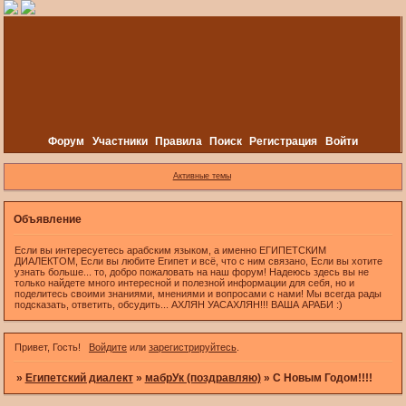
Форум
Участники
Правила
Поиск
Регистрация
Войти
Активные темы
Объявление
Если вы интересуетесь арабским языком, а именно ЕГИПЕТСКИМ
ДИАЛЕКТОМ, Если вы любите Египет и всё, что с ним связано, Если вы хотите
узнать больше... то, добро пожаловать на наш форум! Надеюсь здесь вы не
только найдете много интересной и полезной информации для себя, но и
поделитесь своими знаниями, мнениями и вопросами с нами! Мы всегда рады
подсказать, ответить, обсудить... АХЛЯН УАСАХЛЯН!!! ВАША АРАБИ :)
Привет, Гость!
Войдите
или
зарегистрируйтесь
.
»
Египетский диалект
»
мабрУк (поздравляю)
»
С Новым Годом!!!!