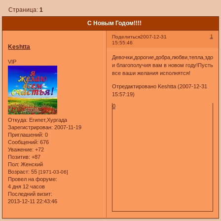
Страница:
1
С Новым Годом!!!!
1
Поделиться
2007-12-31
15:55:46
Keshtta
Девочки,дорогие,добра,любви,тепла,здоро
VIP
и благополучия вам в новом году!Пусть
все ваши желания исполнятся!
Отредактировано Keshtta (2007-12-31
15:57:19)
0
Откуда:
Египет,Хургада
Зарегистрирован
: 2007-11-19
Приглашений:
0
Сообщений:
676
Уважение:
+72
Позитив:
+87
Пол:
Женский
Возраст:
55
[1971-03-06]
Провел на форуме:
4 дня 12 часов
Последний визит:
2013-12-11 22:43:46