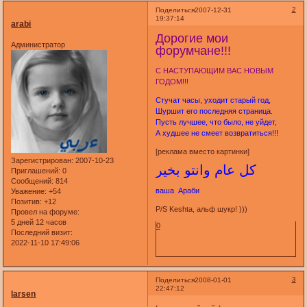
2
Поделиться
2007-12-31
19:37:14
arabi
Дорогие мои
Администратор
форумчане!!!
С НАСТУПАЮЩИМ ВАС НОВЫМ
ГОДОМ!!!
Стучат часы, уходит старый год,
Шуршит его последняя страница.
Пусть лучшее, что было, не уйдет,
А худшее не смеет возвратиться!!!
[реклама вместо картинки]
Зарегистрирован
: 2007-10-23
كل عام وانتو بخير
Приглашений:
0
Сообщений:
814
ваша Араби
Уважение:
+54
Позитив:
+12
P/S Keshta, альф шукр! )))
Провел на форуме:
5 дней 12 часов
0
Последний визит:
2022-11-10 17:49:06
3
Поделиться
2008-01-01
22:47:12
larsen