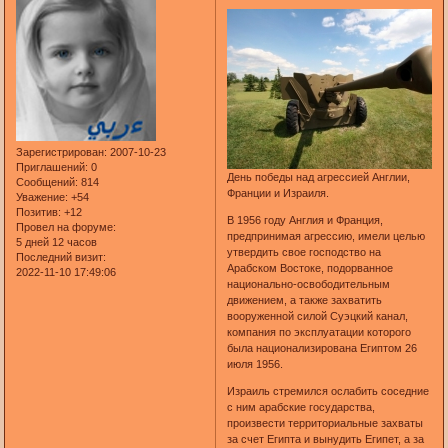
Зарегистрирован
: 2007-10-23
Приглашений:
0
День победы над агрессией Англии,
Сообщений:
814
Франции и Израиля.
Уважение:
+54
Позитив:
+12
В 1956 году Англия и Франция,
Провел на форуме:
предпринимая агрессию, имели целью
5 дней 12 часов
утвердить свое господство на
Последний визит:
Арабском Востоке, подорванное
2022-11-10 17:49:06
национально-освободительным
движением, а также захватить
вооруженной силой Суэцкий канал,
компания по эксплуатации которого
была национализирована Египтом 26
июля 1956.
Израиль стремился ослабить соседние
с ним арабские государства,
произвести территориальные захваты
за счет Египта и вынудить Египет, а за