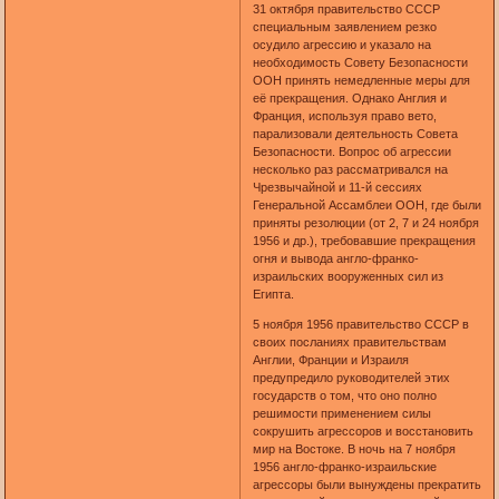
31 октября правительство СССР
специальным заявлением резко
осудило агрессию и указало на
необходимость Совету Безопасности
ООН принять немедленные меры для
её прекращения. Однако Англия и
Франция, используя право вето,
парализовали деятельность Совета
Безопасности. Вопрос об агрессии
несколько раз рассматривался на
Чрезвычайной и 11-й сессиях
Генеральной Ассамблеи ООН, где были
приняты резолюции (от 2, 7 и 24 ноября
1956 и др.), требовавшие прекращения
огня и вывода англо-франко-
израильских вооруженных сил из
Египта.
5 ноября 1956 правительство СССР в
своих посланиях правительствам
Англии, Франции и Израиля
предупредило руководителей этих
государств о том, что оно полно
решимости применением силы
сокрушить агрессоров и восстановить
мир на Востоке. В ночь на 7 ноября
1956 англо-франко-израильские
агрессоры были вынуждены прекратить