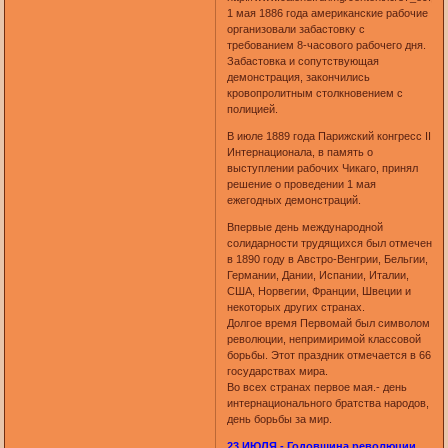
1 мая 1886 года американские рабочие
организовали забастовку с
требованием 8-часового рабочего дня.
Забастовка и сопутствующая
демонстрация, закончились
кровопролитным столкновением с
полицией.
В июле 1889 года Парижский конгресс II
Интернационала, в память о
выступлении рабочих Чикаго, принял
решение о проведении 1 мая
ежегодных демонстраций.
Впервые день международной
солидарности трудящихся был отмечен
в 1890 году в Австро-Венгрии, Бельгии,
Германии, Дании, Испании, Италии,
США, Норвегии, Франции, Швеции и
некоторых других странах.
Долгое время Первомай был символом
революции, непримиримой классовой
борьбы. Этот праздник отмечается в 66
государствах мира.
Во всех странах первое мая.- день
интернационального братства народов,
день борьбы за мир.
23 ИЮЛЯ - Годовщина революции