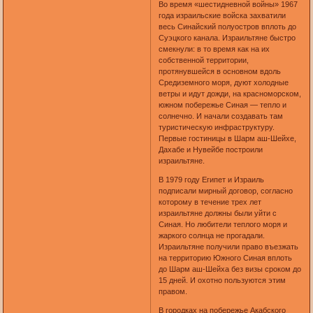
Во время «шестидневной войны» 1967
года израильские войска захватили
весь Синайский полуостров вплоть до
Суэцкого канала. Израильтяне быстро
смекнули: в то время как на их
собственной территории,
протянувшейся в основном вдоль
Средиземного моря, дуют холодные
ветры и идут дожди, на красноморском,
южном побережье Синая — тепло и
солнечно. И начали создавать там
туристическую инфраструктуру.
Первые гостиницы в Шарм аш-Шейхе,
Дахабе и Нувейбе построили
израильтяне.
В 1979 году Египет и Израиль
подписали мирный договор, согласно
которому в течение трех лет
израильтяне должны были уйти с
Синая. Но любители теплого моря и
жаркого солнца не прогадали.
Израильтяне получили право въезжать
на территорию Южного Синая вплоть
до Шарм аш-Шейха без визы сроком до
15 дней. И охотно пользуются этим
правом.
В городках на побережье Акабского