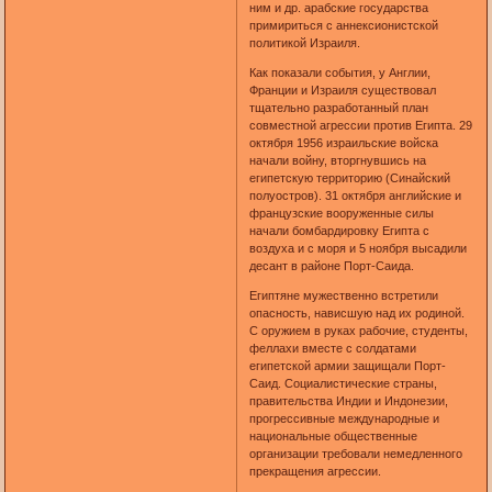
ним и др. арабские государства
примириться с аннексионистской
политикой Израиля.
Как показали события, у Англии,
Франции и Израиля существовал
тщательно разработанный план
совместной агрессии против Египта. 29
октября 1956 израильские войска
начали войну, вторгнувшись на
египетскую территорию (Синайский
полуостров). 31 октября английские и
французские вооруженные силы
начали бомбардировку Египта с
воздуха и с моря и 5 ноября высадили
десант в районе Порт-Саида.
Египтяне мужественно встретили
опасность, нависшую над их родиной.
С оружием в руках рабочие, студенты,
феллахи вместе с солдатами
египетской армии защищали Порт-
Саид. Социалистические страны,
правительства Индии и Индонезии,
прогрессивные международные и
национальные общественные
организации требовали немедленного
прекращения агрессии.