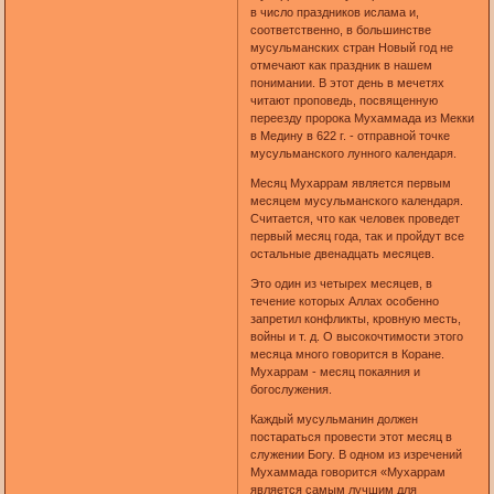
в число праздников ислама и,
соответственно, в большинстве
мусульманских стран Новый год не
отмечают как праздник в нашем
понимании. В этот день в мечетях
читают проповедь, посвященную
переезду пророка Мухаммада из Мекки
в Медину в 622 г. - отправной точке
мусульманского лунного календаря.
Месяц Мухаррам является первым
месяцем мусульманского календаря.
Считается, что как человек проведет
первый месяц года, так и пройдут все
остальные двенадцать месяцев.
Это один из четырех месяцев, в
течение которых Аллах особенно
запретил конфликты, кровную месть,
войны и т. д. О высокочтимости этого
месяца много говорится в Коране.
Мухаррам - месяц покаяния и
богослужения.
Каждый мусульманин должен
постараться провести этот месяц в
служении Богу. В одном из изречений
Мухаммада говорится «Мухаррам
является самым лучшим для