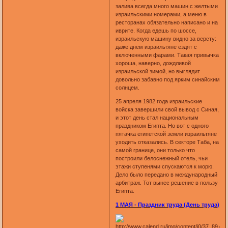
залива всегда много машин с желтыми
израильскими номерами, а меню в
ресторанах обязательно написано и на
иврите. Когда едешь по шоссе,
израильскую машину видно за версту:
даже днем израильтяне ездят с
включенными фарами. Такая привычка
хороша, наверно, дождливой
израильской зимой, но выглядит
довольно забавно под ярким синайским
солнцем.
25 апреля 1982 года израильские
войска завершили свой вывод с Синая,
и этот день стал национальным
праздником Египта. Но вот с одного
пятачка египетской земли израильтяне
уходить отказались. В секторе Таба, на
самой границе, они только что
построили белоснежный отель, чьи
этажи ступенями спускаются к морю.
Дело было передано в международный
арбитраж. Тот вынес решение в пользу
Египта.
1 МАЯ - Праздник труда (День труда)