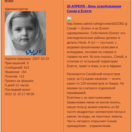
arabi
25 АПРЕЛЯ - День освобождения
Администратор
Синая в Египте
Синай — Египет и не Египет
одновременно. Собственно Египет это
земледельческие районы долины и
дельты Нила. А тут — пустыня, с
редкими крошечными оазисами и
колодцами, песками на севере и
горами на юге. Кстати сказать, Синай, в
Зарегистрирован
: 2007-10-23
отличие от остальной территории
Приглашений:
0
Египта, лежит в Азии, а не в Африке.
Сообщений:
814
Уважение:
+54
Начинается Синайский полуостров
Позитив:
+12
сразу за Суэцким каналом — всего
Провел на форуме:
каких-то 120 километров от Каира. Но
5 дней 12 часов
веками он считался отдаленной
Последний визит:
периферией.
2022-11-10 17:49:06
Египтяне с их крестьянскими
привычками никак не могли понять,
какую пользу можно извлечь из 60
тысяч квадратных километров песка и
камня: ни воды, ни пахотных земель.
Честь «второго открытия» Синая
принадлежит... израильтянам.