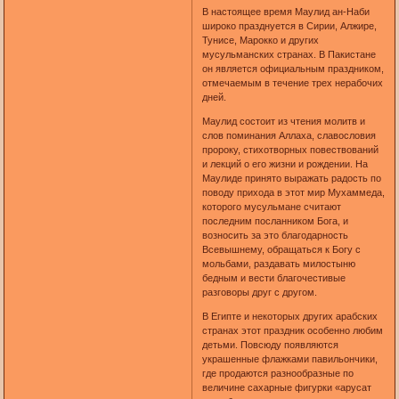
В настоящее время Маулид ан-Наби
широко празднуется в Сирии, Алжире,
Тунисе, Марокко и других
мусульманских странах. В Пакистане
он является официальным праздником,
отмечаемым в течение трех нерабочих
дней.
Маулид состоит из чтения молитв и
слов поминания Аллаха, славословия
пророку, стихотворных повествований
и лекций о его жизни и рождении. На
Маулиде принято выражать радость по
поводу прихода в этот мир Мухаммеда,
которого мусульмане считают
последним посланником Бога, и
возносить за это благодарность
Всевышнему, обращаться к Богу с
мольбами, раздавать милостыню
бедным и вести благочестивые
разговоры друг с другом.
В Египте и некоторых других арабских
странах этот праздник особенно любим
детьми. Повсюду появляются
украшенные флажками павильончики,
где продаются разнообразные по
величине сахарные фигурки «арусат