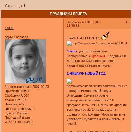
Страница:
1
ПРАЗДНИКИ ЕГИПТА
1
Поделиться
2008-06-03
13:50:33
arabi
Администратор
ПРАЗДНИКИ ЕГИПТА
Синим
цветом обозначены
неподвижные, а
красным
— подвижные
даты (праздники, приходящиеся
каждый год на разные числа).
1 ЯНВАРЯ- НОВЫЙ ГОД
Зарегистрирован
: 2007-10-23
Погода в Египте зимой - одна
Приглашений:
0
Сообщений:
814
благодать! Самые суровые
Уважение:
+54
«заморозки» - не ниже плюс 16
Позитив:
+12
градусов. И то ночью. Днем же средняя
Провел на форуме:
температура 22-24 градуса, а на
5 дней 12 часов
солнце и того больше. Море остыть не
Последний визит:
успевает и купаются в нем и летом, и
2022-11-10 17:49:06
зимой.
С начала декабря крупные магазины,