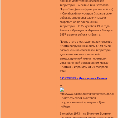
военные действия на египетской
территории. Вместе с тем, захватив
Порт-Саид (англо-французские войска)
и Синайский полуостров (израильские
войска), агрессоры рассчитывали
закрепиться на захваченной
территории. Но 22 декабря 1956 года
Англия и Франция, а Израиль к 8 марта
1957 вывели войска из Египта.
После этого с согласия правительства
Египта вооруженные силы ООН были
размещены на египетской территории
вдоль египетско-израильской
демаркационной линии перемирия,
установленной соглашением между
Египтом и Израилем от 24 февраля
1949.
6 ОКТЯБРЯ - День армии Египта
--
Египет отмечает 6 октября
государственный праздник - День
победы.
6 октября 1973 г. на Ближнем Востоке
началась четвертая арабо-израильская