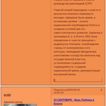
руководства революцией (СРР).
Главной опорой пришедших к власти в
результате военного переворота
молодых офицеров была армия, а
основными целями - полное
национальное освобождение Египта и
создание условий для его
самостоятельного развития. Характер и
программа И. р. в Египте 1952 были
определены в «шести принципах»,
выдвинутых Насером: освобождение
страны от колониализма и его
агентуры; ликвидация феодализма;
уничтожение господства капитала над
государственной властью;
установление социальной
справедливости; создание
национальной армии; демократизация
внутренней жизни.
0
3
Поделиться
2008-06-03
14:05:35
arabi
23 СЕНТЯБРЯ - День Победы в
Администратор
Египте