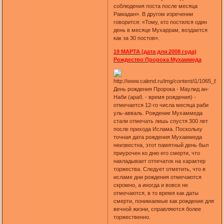
соблюдения поста после месяца
Рамадан». В другом изречении
говорится: «Тому, кто постился один
день в месяце Мухаррам, воздается
как за 30 постов».
19 МАРТА (дата для 2008 года)
Рождество Пророка Мухаммеда
День рождения Пророка - Маулид ан-
Наби (араб. - время рождения) -
отмечается 12-го числа месяца раби
уль-авваль. Рождение Мухаммеда
стали отмечать лишь спустя 300 лет
после прихода Ислама. Поскольку
точная дата рождения Мухаммеда
неизвестна, этот памятный день был
приурочен ко дню его смерти, что
накладывает отпечаток на характер
торжества. Следует отметить, что в
исламе дни рождения отмечаются
скромно, а иногда и вовсе не
отмечаются, в то время как даты
смерти, понимаемые как рождение для
вечной жизни, справляются более
торжественно.