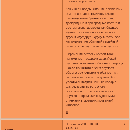
сложного прошлого.
Как и все народы, жившие племенами,
египтяне хранят традиции кланов.
Поэтому когда братья и сестры,
двоюродные и троюродные братья и
сестры, жены двоюродных братьев,
мужья троюродных сестер и просто
друзья идут друг к другу в гости, это
напоминает не обычный семейный
визит, а кочевку племени в пустыне.
Церемония встречи гостей тоже
напоминает традиции аравийской
пустыни, а не железобетонного города.
После принятого в этих случаях
обмена восточными любезностями
гостям и хозяевам следовало бы
усесться, поджав ноги, на ковер в
шатре, а они вместо этого
рассаживаются на европейских
стульях с прямыми неудобными
спинками в модернизированной
квартире.
0
2
Поделиться
2008-06-03
13:57:13