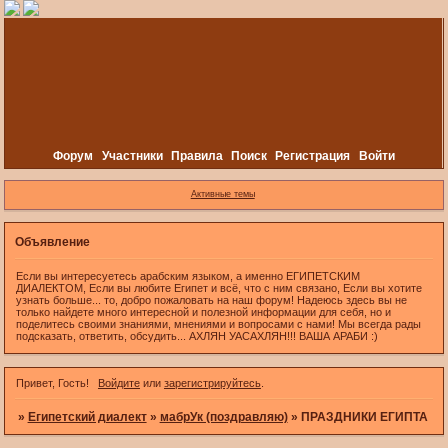
Форум
Участники
Правила
Поиск
Регистрация
Войти
Активные темы
Объявление
Если вы интересуетесь арабским языком, а именно ЕГИПЕТСКИМ
ДИАЛЕКТОМ, Если вы любите Египет и всё, что с ним связано, Если вы хотите
узнать больше... то, добро пожаловать на наш форум! Надеюсь здесь вы не
только найдете много интересной и полезной информации для себя, но и
поделитесь своими знаниями, мнениями и вопросами с нами! Мы всегда рады
подсказать, ответить, обсудить... АХЛЯН УАСАХЛЯН!!! ВАША АРАБИ :)
Привет, Гость!
Войдите
или
зарегистрируйтесь
.
»
Египетский диалект
»
мабрУк (поздравляю)
»
ПРАЗДНИКИ ЕГИПТА