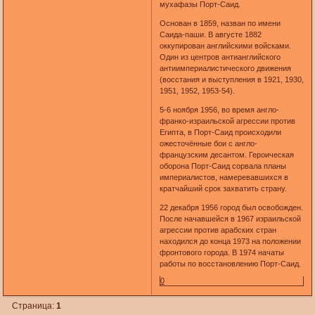
мухафазы Порт-Саид.
Основан в 1859, назван по имени
Саида-паши. В августе 1882
оккупирован английскими войсками.
Один из центров антианглийского
антиимпериалистического движения
(восстания и выступления в 1921, 1930,
1951, 1952, 1953-54).
5-6 ноября 1956, во время англо-
франко-израильской агрессии против
Египта, в Порт-Саид происходили
ожесточённые бои с англо-
французским десантом. Героическая
оборона Порт-Саид сорвала планы
империалистов, намеревавшихся в
кратчайший срок захватить страну.
22 декабря 1956 город был освобожден.
После начавшейся в 1967 израильской
агрессии против арабских стран
находился до конца 1973 на положении
фронтового города. В 1974 начаты
работы по восстановлению Порт-Саид.
0
Страница:
1