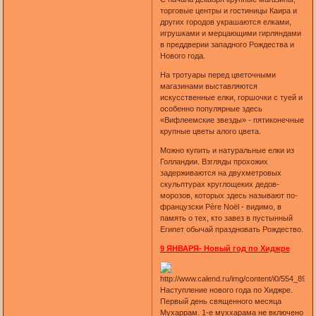
торговые центры и гостиницы Каира и
других городов украшаются елками,
игрушками и мерцающими гирляндами
в преддверии западного Рождества и
Нового года.
На тротуары перед цветочными
магазинами выставляются
искусственные елки, горшочки с туей и
особенно популярные здесь
«Вифлеемские звезды» - пятиконечные
крупные цветы алого цвета.
Можно купить и натуральные елки из
Голландии. Взгляды прохожих
задерживаются на двухметровых
скульптурах круглощеких дедов-
морозов, которых здесь называют по-
французски Père Noël - видимо, в
память о тех, кто завез в пустынный
Египет обычай праздновать Рождество.
9 ЯНВАРЯ- Новый год по Хиджре
Наступление нового года по Хиджре.
Первый день священного месяца
Мухаррам. 1-е муххарама не включено