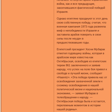
война, как и все предыдущие,
закончившаяся фактической победой
Израиля.
Однако египтяне празднуют в этот день
свою собственную победу, считая, что
военная кампания 1973 года развеяла
миф о непобедимости Израиля и
заставила арабов поверить в свои
силы после неудач в
предшествовавшие годы.
Египетский президент Хосни Мубарак
отметил годовщину войны, которая в
арабском мире известна как
Октябрьская, освободив из египетских
тюрем 861 заключенного и заявив
народу, что успех на поле боя привел к
свободе и лучшей жизни, сообщает
«Haaretz». «Эта победа привела нас от
освобождения захваченной земли к
схожему освобождению в нашей
политической жизни и национальной
экономике, — заявил Мубарак в
телеобращении к народу. —
Октябрьская победа была и остается,
переломным моментом в истории
нашей родины».