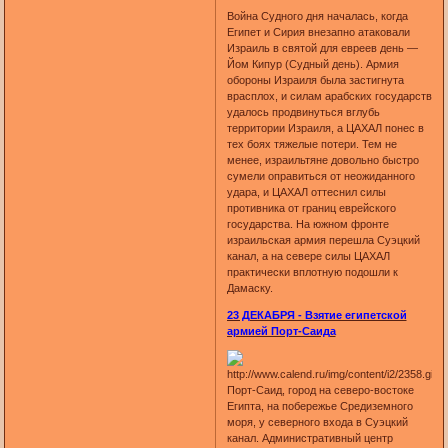
Война Судного дня началась, когда
Египет и Сирия внезапно атаковали
Израиль в святой для евреев день —
Йом Кипур (Судный день). Армия
обороны Израиля была застигнута
врасплох, и силам арабских государств
удалось продвинуться вглубь
территории Израиля, а ЦАХАЛ понес в
тех боях тяжелые потери. Тем не
менее, израильтяне довольно быстро
сумели оправиться от неожиданного
удара, и ЦАХАЛ оттеснил силы
противника от границ еврейского
государства. На южном фронте
израильская армия перешла Суэцкий
канал, а на севере силы ЦАХАЛ
практически вплотную подошли к
Дамаску.
23 ДЕКАБРЯ - Взятие египетской
армией Порт-Саида
Порт-Саид, город на северо-востоке
Египта, на побережье Средиземного
моря, у северного входа в Суэцкий
канал. Административный центр