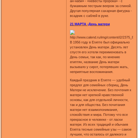
ан-наби» - «невесты пророка» - с
бумажным пестрым веером за спиной.
Другая популярная сахарная фигурка -
всадник с саблей в руке.
21 МАРТА -День матери
В 1956 году в Египте был официально
установлен День матери. Десять лет
спустя его хотели переименовать в
День семьи, так как, по мнению
египтян, название День матери
вызывало у сирот, потерявших мать,
неприятные воспоминания.
Каждый праздник в Египте — удобный
предлог для семейных сборищ, День
Матери не исключение. Без почтения к
матери нет крепкой нравственной
основы, как для отдельной личности,
так и для общества. Без почитания
матери нет взаимопонимания,
спокойствия и мира. Потому что все
прекрасное в человеке - от ласки
матери. Из всех традиций и обычаев
Египта тесные семейные узы — самое
лучшее, что осталось от далекого и