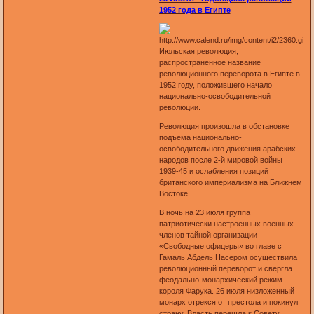
1952 года в Египте
Июльская революция,
распространенное название
революционного переворота в Египте в
1952 году, положившего начало
национально-освободительной
революции.
Революция произошла в обстановке
подъема национально-
освободительного движения арабских
народов после 2-й мировой войны
1939-45 и ослабления позиций
британского империализма на Ближнем
Востоке.
В ночь на 23 июля группа
патриотически настроенных военных
членов тайной организации
«Свободные офицеры» во главе с
Гамаль Абдель Насером осуществила
революционный переворот и свергла
феодально-монархический режим
короля Фарука. 26 июля низложенный
монарх отрекся от престола и покинул
страну. Власть перешла к Совету