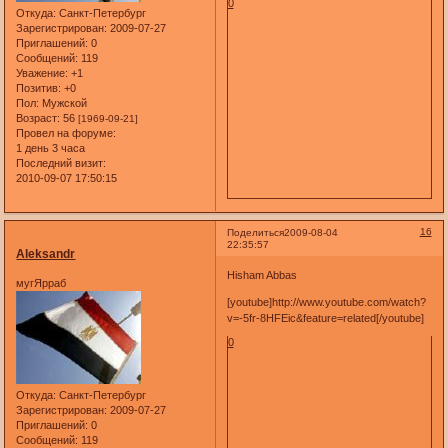
0
Откуда:
Санкт-Петербург
Зарегистрирован
: 2009-07-27
Приглашений:
0
Сообщений:
119
Уважение:
+1
Позитив:
+0
Пол:
Мужской
Возраст:
56
[1969-09-21]
Провел на форуме:
1 день 3 часа
Последний визит:
2010-09-07 17:50:15
16
Поделиться
2009-08-04
22:35:57
Aleksandr
Hisham Abbas
мугЯрраб
[youtube]http://www.youtube.com/watch?
v=-5fr-8HFEic&feature=related[/youtube]
0
Откуда:
Санкт-Петербург
Зарегистрирован
: 2009-07-27
Приглашений:
0
Сообщений:
119