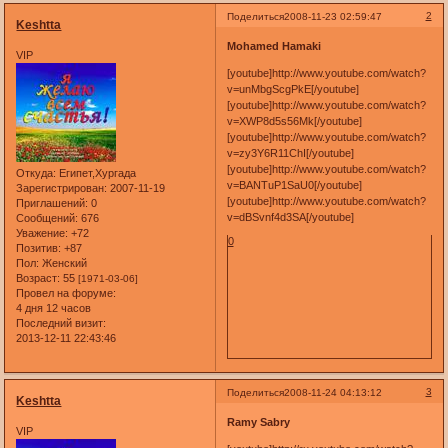
2
Поделиться
2008-11-23 02:59:47
Keshtta
Mohamed Hamaki
VIP
[youtube]http://www.youtube.com/watch?
v=unMbgScgPkE[/youtube]
[youtube]http://www.youtube.com/watch?
v=XWP8d5s56Mk[/youtube]
[youtube]http://www.youtube.com/watch?
v=zy3Y6R11ChI[/youtube]
[youtube]http://www.youtube.com/watch?
Откуда:
Египет,Хургада
v=BANTuP1SaU0[/youtube]
Зарегистрирован
: 2007-11-19
[youtube]http://www.youtube.com/watch?
Приглашений:
0
v=dBSvnf4d3SA[/youtube]
Сообщений:
676
Уважение:
+72
0
Позитив:
+87
Пол:
Женский
Возраст:
55
[1971-03-06]
Провел на форуме:
4 дня 12 часов
Последний визит:
2013-12-11 22:43:46
3
Поделиться
2008-11-24 04:13:12
Keshtta
Ramy Sabry
VIP