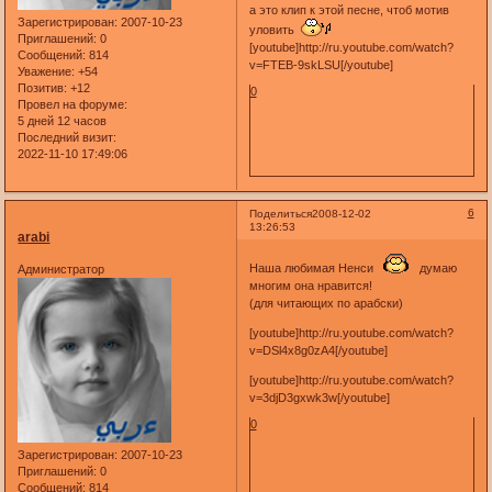
а это клип к этой песне, чтоб мотив
Зарегистрирован
: 2007-10-23
уловить
Приглашений:
0
[youtube]http://ru.youtube.com/watch?
Сообщений:
814
v=FTEB-9skLSU[/youtube]
Уважение:
+54
Позитив:
+12
0
Провел на форуме:
5 дней 12 часов
Последний визит:
2022-11-10 17:49:06
6
Поделиться
2008-12-02
13:26:53
arabi
Наша любимая Ненси
думаю
Администратор
многим она нравится!
(для читающих по арабски)
[youtube]http://ru.youtube.com/watch?
v=DSl4x8g0zA4[/youtube]
[youtube]http://ru.youtube.com/watch?
v=3djD3gxwk3w[/youtube]
0
Зарегистрирован
: 2007-10-23
Приглашений:
0
Сообщений:
814