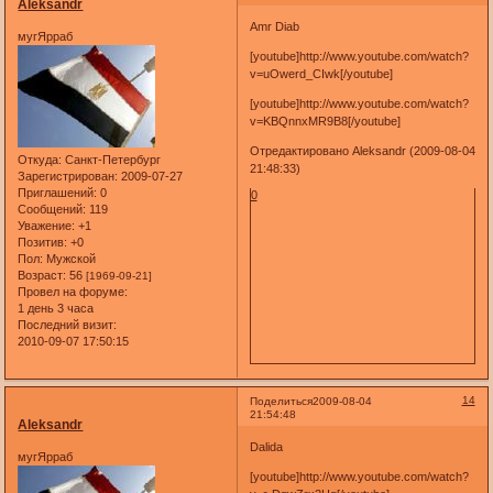
Aleksandr
Amr Diab
мугЯрраб
[youtube]http://www.youtube.com/watch?
v=uOwerd_CIwk[/youtube]
[youtube]http://www.youtube.com/watch?
v=KBQnnxMR9B8[/youtube]
Отредактировано Aleksandr (2009-08-04
Откуда:
Санкт-Петербург
21:48:33)
Зарегистрирован
: 2009-07-27
Приглашений:
0
0
Сообщений:
119
Уважение:
+1
Позитив:
+0
Пол:
Мужской
Возраст:
56
[1969-09-21]
Провел на форуме:
1 день 3 часа
Последний визит:
2010-09-07 17:50:15
14
Поделиться
2009-08-04
21:54:48
Aleksandr
Dalida
мугЯрраб
[youtube]http://www.youtube.com/watch?