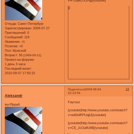
v=r-DqwZrx2Hg[/youtube]
0
Откуда:
Санкт-Петербург
Зарегистрирован
: 2009-07-27
Приглашений:
0
Сообщений:
119
Уважение:
+1
Позитив:
+0
Пол:
Мужской
Возраст:
56
[1969-09-21]
Провел на форуме:
1 день 3 часа
Последний визит:
2010-09-07 17:50:15
15
Поделиться
2009-08-04
22:13:54
Aleksandr
Fayrouz
мугЯрраб
[youtube]http://www.youtube.com/watch?
v=w60nlRPUqjU[/youtube]
[youtube]http://www.youtube.com/watch?
v=CE_JcOa8U88[/youtube]