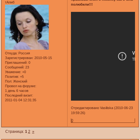
тАлиб
полюбили!!!
Откуда:
Россия
Зарегистрирован
: 2010-05-15
Приглашений:
0
Сообщений:
23
Уважение:
+0
Позитив:
+5
Пол:
Женский
Провел на форуме:
1 день 6 часов
Последний визит:
2011-01-04 12:31:35
Отредактировано Vasiliska (2010-06-23
19:59:26)
0
Страница:
1
2
»