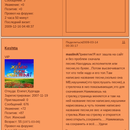
Сообщений:
3
Уважение:
+0
Позитив:
+0
Провел на форуме:
2 часа 50 минут
Последний визит:
2009-12-16 04:48:37
11
Поделиться
2009-03-14
00:30:17
Keshtta
maslinA
Приветик!Я вот зашла на сайт
VIP
и без проблем скачала
песню.Находишь исполнителя или
песню,по букве...Потом высвечивается
тот кто тебе надо и его топ.Там
написано название песни,сколько она
МВ,наушники(это прослушать песню),а
стрелочка в низ показывающая,это для
Откуда:
Египет,Хургада
скачивания.Нажимаешь на
Зарегистрирован
: 2007-11-19
стрелку,страница меняется и там на
Приглашений:
0
ней название песни написано,наушники
Сообщений:
676
нарисованы,а чуть пониже написано
Уважение:
+72
название песни,ее вес и нарисована
Позитив:
+87
стрелка.Жми на стрелку и откроется
Пол:
Женский
окно:открыть,сохранить.....Нажимаешь
Возраст:
55
[1971-03-06]
на сохранить и всё.....Удачи
Провел на форуме: