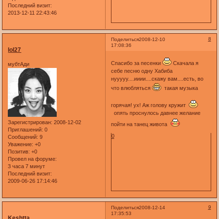
Последний визит:
2013-12-11 22:43:46
8
Поделиться
2008-12-10
17:08:36
lol27
Спасибо за песенки
Скачала я
мубтАди
себе песню одну Хабиба
нууууу....ииии....скажу вам....есть, во
что влюбляться
такая музыка
горячая! ух! Аж голову кружит
опять проснулось давнее желание
Зарегистрирован
: 2008-12-02
пойти на танец живота
Приглашений:
0
0
Сообщений:
9
Уважение:
+0
Позитив:
+0
Провел на форуме:
3 часа 7 минут
Последний визит:
2009-06-26 17:14:46
9
Поделиться
2008-12-14
17:35:53
Keshtta