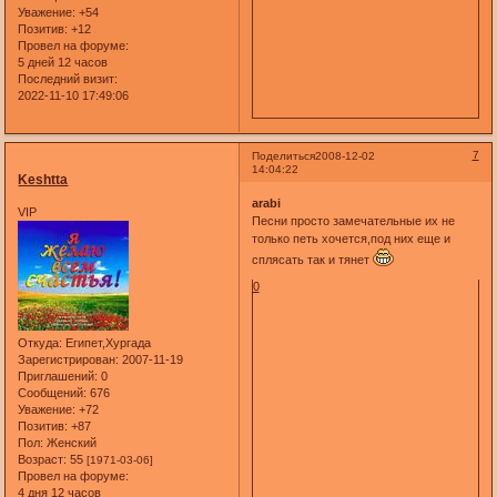
Уважение:
+54
Позитив:
+12
Провел на форуме:
5 дней 12 часов
Последний визит:
2022-11-10 17:49:06
7
Поделиться
2008-12-02
14:04:22
Keshtta
arabi
VIP
Песни просто замечательные их не
только петь хочется,под них еще и
сплясать так и тянет
0
Откуда:
Египет,Хургада
Зарегистрирован
: 2007-11-19
Приглашений:
0
Сообщений:
676
Уважение:
+72
Позитив:
+87
Пол:
Женский
Возраст:
55
[1971-03-06]
Провел на форуме:
4 дня 12 часов