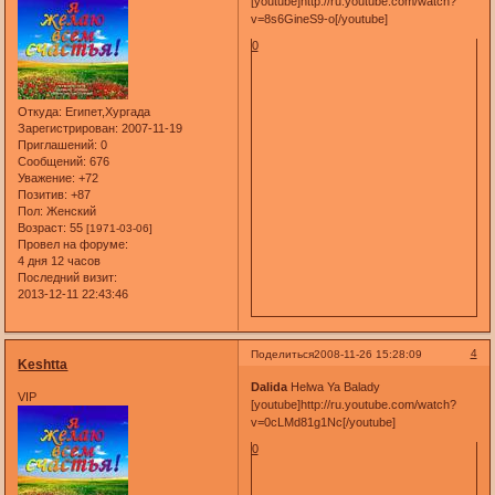
[youtube]http://ru.youtube.com/watch?
v=8s6GineS9-o[/youtube]
0
Откуда:
Египет,Хургада
Зарегистрирован
: 2007-11-19
Приглашений:
0
Сообщений:
676
Уважение:
+72
Позитив:
+87
Пол:
Женский
Возраст:
55
[1971-03-06]
Провел на форуме:
4 дня 12 часов
Последний визит:
2013-12-11 22:43:46
4
Поделиться
2008-11-26 15:28:09
Keshtta
Dalida
Helwa Ya Balady
VIP
[youtube]http://ru.youtube.com/watch?
v=0cLMd81g1Nc[/youtube]
0