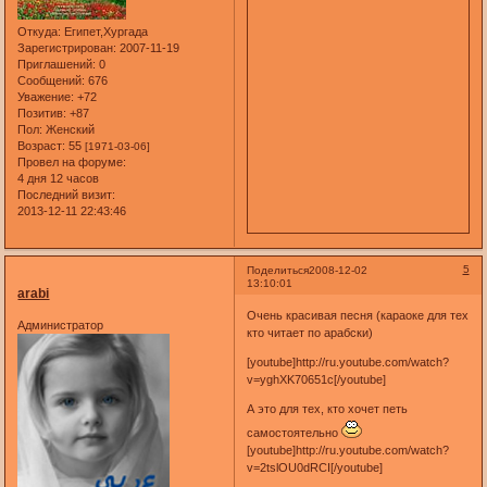
Откуда:
Египет,Хургада
Зарегистрирован
: 2007-11-19
Приглашений:
0
Сообщений:
676
Уважение:
+72
Позитив:
+87
Пол:
Женский
Возраст:
55
[1971-03-06]
Провел на форуме:
4 дня 12 часов
Последний визит:
2013-12-11 22:43:46
5
Поделиться
2008-12-02
13:10:01
arabi
Очень красивая песня (караоке для тех
Администратор
кто читает по арабски)
[youtube]http://ru.youtube.com/watch?
v=yghXK70651c[/youtube]
А это для тех, кто хочет петь
самостоятельно
[youtube]http://ru.youtube.com/watch?
v=2tslOU0dRCI[/youtube]