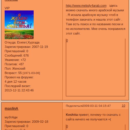
http://www.melody4arab.com
здесь
VIP
можно скачать много арабской музыки
. Я искала арабскую музыку чтоб в
телефон закачать и нашла этот сайт .
Там есть поиск и по названию песни и
по исполнителю. Мне очень понравился
этот сайт.
0
Откуда:
Египет,Хургада
Зарегистрирован
: 2007-11-19
Приглашений:
0
Сообщений:
676
Уважение:
+72
Позитив:
+87
Пол:
Женский
Возраст:
55
[1971-03-06]
Провел на форуме:
4 дня 12 часов
Последний визит:
2013-12-11 22:43:46
10
Поделиться
2009-03-11 04:15:47
maslinA
Keshtta
привет, почему-то скачать с
мубтАди
сайта ничего не получается =(
Зарегистрирован
: 2009-02-18
Приглашений:
0
0