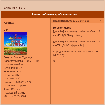
Страница:
1
2
»
Наши любимые арабские песни
1
Поделиться
2008-11-20 14:43:39
Keshtta
Hossam Habib
VIP
[youtube]http://www.youtube.com/watch?
v=JtfNtJy38Nw[/youtube]
[youtube]http://www.youtube.com/watch?
v=V0bzgVubRuk[/youtube]
Отредактировано Keshtta (2008-11-23
02:51:20)
Откуда:
Египет,Хургада
Зарегистрирован
: 2007-11-19
0
Приглашений:
0
Сообщений:
676
Уважение:
+72
Позитив:
+87
Пол:
Женский
Возраст:
55
[1971-03-06]
Провел на форуме:
4 дня 12 часов
Последний визит:
2013-12-11 22:43:46