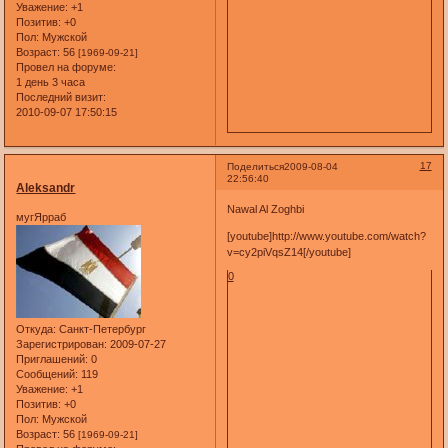
Уважение:
+1
Позитив:
+0
Пол:
Мужской
Возраст:
56
[1969-09-21]
Провел на форуме:
1 день 3 часа
Последний визит:
2010-09-07 17:50:15
17
Поделиться
2009-08-04
22:56:40
Aleksandr
Nawal Al Zoghbi
мугЯрраб
[youtube]http://www.youtube.com/watch?
v=cy2piVqsZ14[/youtube]
0
Откуда:
Санкт-Петербург
Зарегистрирован
: 2009-07-27
Приглашений:
0
Сообщений:
119
Уважение:
+1
Позитив:
+0
Пол:
Мужской
Возраст:
56
[1969-09-21]