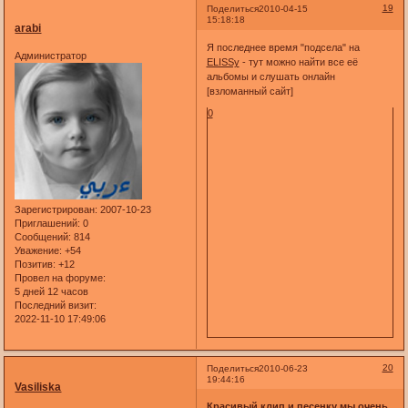
19
Поделиться
2010-04-15
15:18:18
arabi
Я последнее время "подсела" на
Администратор
ELISSу
- тут можно найти все её
альбомы и слушать онлайн
[взломанный сайт]
0
Зарегистрирован
: 2007-10-23
Приглашений:
0
Сообщений:
814
Уважение:
+54
Позитив:
+12
Провел на форуме:
5 дней 12 часов
Последний визит:
2022-11-10 17:49:06
20
Поделиться
2010-06-23
19:44:16
Vasiliska
Красивый клип и песенку мы очень