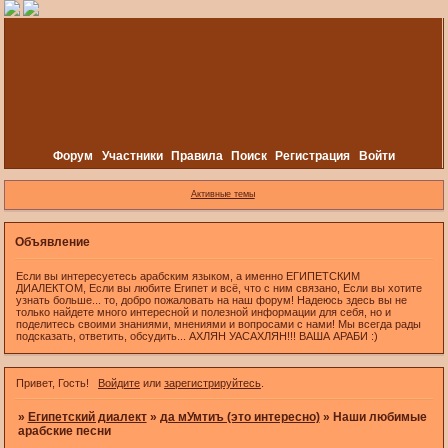
Форум
Участники
Правила
Поиск
Регистрация
Войти
Активные темы
Объявление
Если вы интересуетесь арабским языком, а именно ЕГИПЕТСКИМ
ДИАЛЕКТОМ, Если вы любите Египет и всё, что с ним связано, Если вы хотите
узнать больше... то, добро пожаловать на наш форум! Надеюсь здесь вы не
только найдете много интересной и полезной информации для себя, но и
поделитесь своими знаниями, мнениями и вопросами с нами! Мы всегда рады
подсказать, ответить, обсудить... АХЛЯН УАСАХЛЯН!!! ВАША АРАБИ :)
Привет, Гость!
Войдите
или
зарегистрируйтесь
.
»
Египетский диалект
»
да мУмтиъ (это интересно)
»
Наши любимые
арабские песни