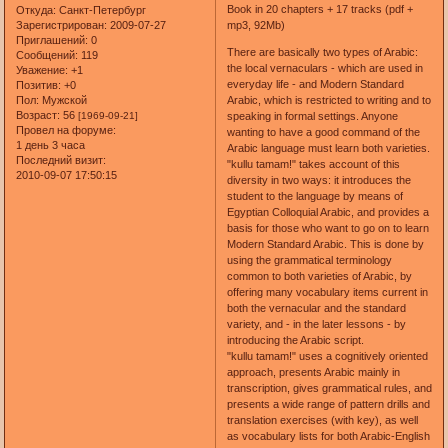
Book in 20 chapters + 17 tracks (pdf +
Откуда:
Санкт-Петербург
Зарегистрирован
: 2009-07-27
mp3, 92Mb)
Приглашений:
0
There are basically two types of Arabic:
Сообщений:
119
the local vernaculars - which are used in
Уважение:
+1
everyday life - and Modern Standard
Позитив:
+0
Пол:
Мужской
Arabic, which is restricted to writing and to
Возраст:
56
[1969-09-21]
speaking in formal settings. Anyone
Провел на форуме:
wanting to have a good command of the
1 день 3 часа
Arabic language must learn both varieties.
Последний визит:
"kullu tamam!" takes account of this
2010-09-07 17:50:15
diversity in two ways: it introduces the
student to the language by means of
Egyptian Colloquial Arabic, and provides a
basis for those who want to go on to learn
Modern Standard Arabic. This is done by
using the grammatical terminology
common to both varieties of Arabic, by
offering many vocabulary items current in
both the vernacular and the standard
variety, and - in the later lessons - by
introducing the Arabic script.
"kullu tamam!" uses a cognitively oriented
approach, presents Arabic mainly in
transcription, gives grammatical rules, and
presents a wide range of pattern drills and
translation exercises (with key), as well
as vocabulary lists for both Arabic-English