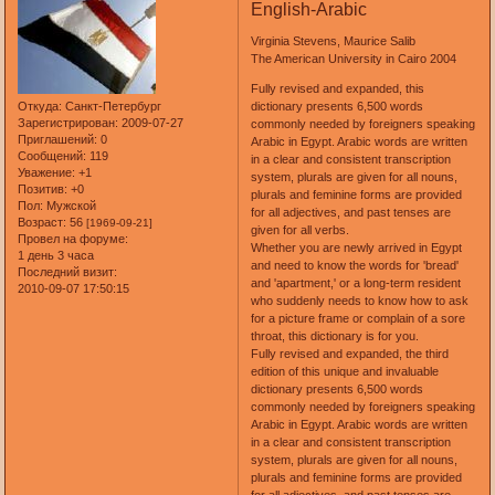
English-Arabic
Virginia Stevens, Maurice Salib
The American University in Cairo 2004
Fully revised and expanded, this
Откуда:
Санкт-Петербург
dictionary presents 6,500 words
Зарегистрирован
: 2009-07-27
commonly needed by foreigners speaking
Приглашений:
0
Arabic in Egypt. Arabic words are written
Сообщений:
119
in a clear and consistent transcription
Уважение:
+1
system, plurals are given for all nouns,
Позитив:
+0
plurals and feminine forms are provided
Пол:
Мужской
for all adjectives, and past tenses are
Возраст:
56
[1969-09-21]
given for all verbs.
Провел на форуме:
Whether you are newly arrived in Egypt
1 день 3 часа
and need to know the words for 'bread'
Последний визит:
and 'apartment,' or a long-term resident
2010-09-07 17:50:15
who suddenly needs to know how to ask
for a picture frame or complain of a sore
throat, this dictionary is for you.
Fully revised and expanded, the third
edition of this unique and invaluable
dictionary presents 6,500 words
commonly needed by foreigners speaking
Arabic in Egypt. Arabic words are written
in a clear and consistent transcription
system, plurals are given for all nouns,
plurals and feminine forms are provided