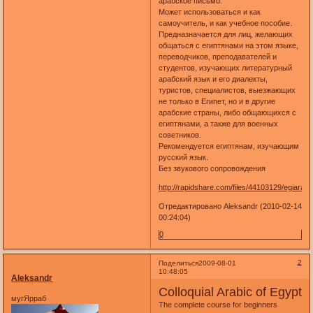
арабское письмо.
Может использоваться и как
самоучитель, и как учебное пособие.
Предназначается для лиц, желающих
общаться с египтянами на этом языке,
переводчиков, преподавателей и
студентов, изучающих литературный
арабский язык и его диалекты,
туристов, специалистов, выезжающих
не только в Египет, но и в другие
арабские страны, либо общающихся с
египтянами, а также для военных
советников.
Рекомендуется египтянам, изучающим
русский язык.
Без звукового сопровождения
http://rapidshare.com/files/44103129/egiaradia
Отредактировано Aleksandr (2010-02-14
00:24:04)
0
2
Поделиться
2009-08-01
10:48:05
Aleksandr
Colloquial Arabic of Egypt
мугЯрраб
The complete course for beginners