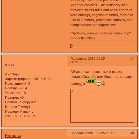
for all adjectives, and past tenses are
given for all verbs. The dictionary also
provides stress rules and basic charts of
verb endings, negation of verbs, form and
use of numbers, pronominal suffixes, and
comparatives and superlatives.
http://www.orange-books.net/index.php?
productID=2056
0
17
Поделиться
2010-01-25
00:24:33
Vikki
Ой девочки,я прямо как в сказку
мубтАди
попала.Спасибо вам большое за вашу
Зарегистрирован
: 2010-01-24
Приглашений:
0
работу)))
Сообщений:
4
0
Уважение:
+0
Позитив:
+0
Провел на форуме:
5 часов 7 минут
Последний визит:
2010-07-30 11:18:35
18
Поделиться
2010-01-25 16:11:23
Наталья