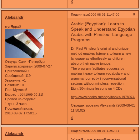
0
8
Поделиться
2009-08-01 11:47:09
Aleksandr
Arabic (Egyptian): Learn to
мугЯрраб
Speak and Understand Egyptian
Arabic with Pimsleur Language
Programs
Dr. Paul Pimsleur's original and unique
method enables listeners to learn a new
language as effortlessly as children
Откуда:
Санкт-Петербург
absorb their native tongue.
Зарегистрирован
: 2009-07-27
The program facilitates success by
Приглашений:
0
making it easy to learn vocabulary and
Сообщений:
119
grammar correctly in conversational
Уважение:
+1
settings without mindless repetition.
Позитив:
+0
Eight 30-minute lessons on 4 CDs.
Пол:
Мужской
Возраст:
56
[1969-09-21]
http://www.books.ru/shop/ibooks/197807435
Провел на форуме:
1 день 3 часа
Отредактировано Aleksandr (2009-08-01
Последний визит:
11:50:02)
2010-09-07 17:50:15
0
9
Поделиться
2009-08-01 11:52:31
Aleksandr