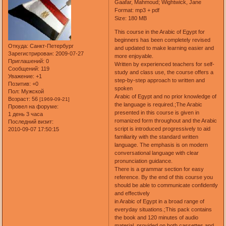
Gaafar, Mahmoud; Wightwick, Jane
Format: mp3 + pdf
Size: 180 MB
This course in the Arabic of Egypt for
beginners has been completely revised
Откуда:
Санкт-Петербург
and updated to make learning easier and
Зарегистрирован
: 2009-07-27
more enjoyable.
Приглашений:
0
Written by experienced teachers for self-
Сообщений:
119
study and class use, the course offers a
Уважение:
+1
step-by-step approach to written and
Позитив:
+0
spoken
Пол:
Мужской
Arabic of Egypt and no prior knowledge of
Возраст:
56
[1969-09-21]
the language is required.;The Arabic
Провел на форуме:
presented in this course is given in
1 день 3 часа
romanized form throughout and the Arabic
Последний визит:
script is introduced progressively to aid
2010-09-07 17:50:15
familiarity with the standard written
language. The emphasis is on modern
conversational language with clear
pronunciation guidance.
There is a grammar section for easy
reference. By the end of this course you
should be able to communicate confidently
and effectively
in Arabic of Egypt in a broad range of
everyday situations.;This pack contains
the book and 120 minutes of audio
material, provided on both cassettes and