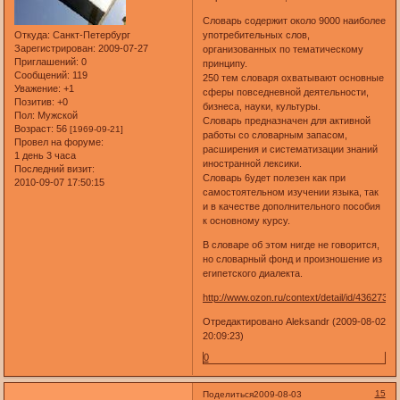
Словарь содержит около 9000 наиболее
употребительных слов,
Откуда:
Санкт-Петербург
Зарегистрирован
: 2009-07-27
организованных по тематическому
Приглашений:
0
принципу.
Сообщений:
119
250 тем словаря охватывают основные
Уважение:
+1
сферы повседневной деятельности,
Позитив:
+0
бизнеса, науки, культуры.
Пол:
Мужской
Словарь предназначен для активной
Возраст:
56
[1969-09-21]
работы со словарным запасом,
Провел на форуме:
расширения и систематизации знаний
1 день 3 часа
иностранной лексики.
Последний визит:
Словарь 6yдет полезен как при
2010-09-07 17:50:15
самостоятельном изучении языка, так
и в качестве дополнительного пособия
к основному курсу.
В словаре об этом нигде не говорится,
но словарный фонд и произношение из
египетского диалекта.
http://www.ozon.ru/context/detail/id/4362737/
Отредактировано Aleksandr (2009-08-02
20:09:23)
0
15
Поделиться
2009-08-03