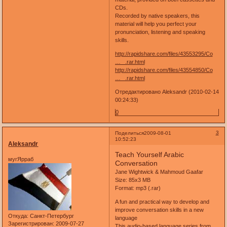
CDs.
Recorded by native speakers, this
material will help you perfect your
pronunciation, listening and speaking
skills.
http://rapidshare.com/files/43553295/Co
… _.rar.html
http://rapidshare.com/files/43554850/Co
… _.rar.html
Отредактировано Aleksandr (2010-02-14
00:24:33)
0
3
Поделиться
2009-08-01
10:52:23
Aleksandr
Teach Yourself Arabic
мугЯрраб
Conversation
Jane Wightwick & Mahmoud Gaafar
Size: 85x3 MB
Format: mp3 (.rar)
A fun and practical way to develop and
improve conversation skills in a new
Откуда:
Санкт-Петербург
language
Зарегистрирован
: 2009-07-27
This audio-based language series from