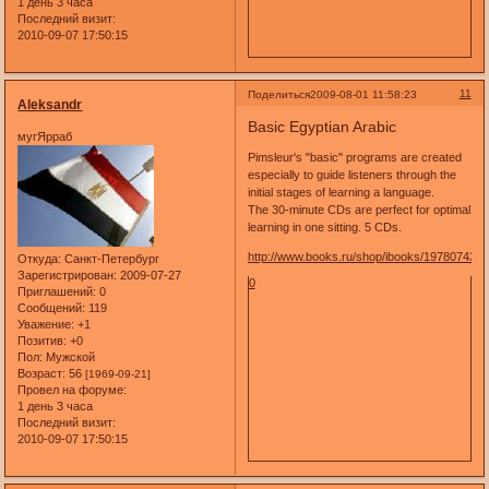
1 день 3 часа
Последний визит:
2010-09-07 17:50:15
11
Поделиться
2009-08-01 11:58:23
Aleksandr
Basic Egyptian Arabic
мугЯрраб
Pimsleur's "basic" programs are created
especially to guide listeners through the
initial stages of learning a language.
The 30-minute CDs are perfect for optimal
learning in one sitting. 5 CDs.
http://www.books.ru/shop/ibooks/197807435
Откуда:
Санкт-Петербург
Зарегистрирован
: 2009-07-27
0
Приглашений:
0
Сообщений:
119
Уважение:
+1
Позитив:
+0
Пол:
Мужской
Возраст:
56
[1969-09-21]
Провел на форуме:
1 день 3 часа
Последний визит:
2010-09-07 17:50:15