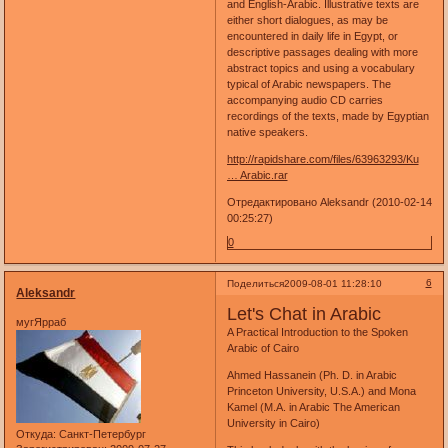
and English-Arabic. Illustrative texts are
either short dialogues, as may be
encountered in daily life in Egypt, or
descriptive passages dealing with more
abstract topics and using a vocabulary
typical of Arabic newspapers. The
accompanying audio CD carries
recordings of the texts, made by Egyptian
native speakers.
http://rapidshare.com/files/63963293/Ku
… Arabic.rar
Отредактировано Aleksandr (2010-02-14
00:25:27)
0
6
Поделиться
2009-08-01 11:28:10
Aleksandr
Let's Chat in Arabic
мугЯрраб
A Practical Introduction to the Spoken
Arabic of Cairo
Ahmed Hassanein (Ph. D. in Arabic
Princeton University, U.S.A.) and Mona
Kamel (M.A. in Arabic The American
University in Cairo)
Откуда:
Санкт-Петербург