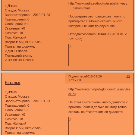
http://www.xadis.ru/books/arabskii_yazy
щЯ:тыр
… bskom.html
Откуда:
Москва
Зарегистрирован
: 2010-01-23
Посмотрите этот сайт,может кому то
Приглашений:
0
пригодиться .Можно скачать много
Сообщений:
51
интересных книг по обучению.
Уважение:
+0
Позитив:
+8
Отредактировано Наталья (2010-01-25
Пол:
Женский
22:16:32)
Возраст:
56
[1970-07-05]
0
Провел на форуме:
2 дня 11 часов
Последний визит:
2013-08-30 13:09:16
19
Поделиться
2010-01-26
17:17:33
Наталья
http://www.internetpolyglot.com/russian/lesso
щЯ:тыр
ar-ru
Откуда:
Москва
Зарегистрирован
: 2010-01-23
На этом сайте очень много диалогов с
Приглашений:
0
произношением,только не могу точно
Сообщений:
51
сказать на Египетском ли диалекте.
Уважение:
+0
Позитив:
+8
0
Пол:
Женский
Возраст:
56
[1970-07-05]
Провел на форуме: