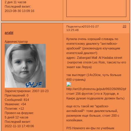
2 дня 11 часов
Последний визит:
2013-08-30 13:09:16
20
Поделиться
2010-01-27
13:25:48
arabi
Купила очень хороший словарь по
Администратор
египетскому диалекту "английско-
арабский" (рекомендую изучающим
египетский диалект!)
адрес: Zabargad Mall Al Hadaba street
(напротив отеля Les Rois, таксисты его
знают как Леруа)
так выглядит (14х20см, чуть больше
600 страниц)
Зарегистрирован
: 2007-10-23
стоит 156 фунтов (это в Хургаде, в
Приглашений:
0
Каире думаю подешевле должен быть)
Сообщений:
814
Уважение:
+54
еще есть такой же "арабско-
Позитив:
+12
английский"- тоже диалектальный,
Провел на форуме:
размером еще больше, стоит 200 с
5 дней 12 часов
копейками.
Последний визит:
2022-11-10 17:49:06
P/S Немного ин-фы по учебным