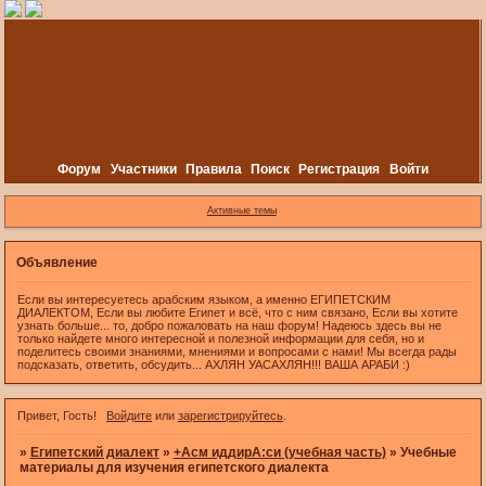
Форум
Участники
Правила
Поиск
Регистрация
Войти
Активные темы
Объявление
Если вы интересуетесь арабским языком, а именно ЕГИПЕТСКИМ
ДИАЛЕКТОМ, Если вы любите Египет и всё, что с ним связано, Если вы хотите
узнать больше... то, добро пожаловать на наш форум! Надеюсь здесь вы не
только найдете много интересной и полезной информации для себя, но и
поделитесь своими знаниями, мнениями и вопросами с нами! Мы всегда рады
подсказать, ответить, обсудить... АХЛЯН УАСАХЛЯН!!! ВАША АРАБИ :)
Привет, Гость!
Войдите
или
зарегистрируйтесь
.
»
Египетский диалект
»
+Асм иддирА:си (учебная часть)
»
Учебные
материалы для изучения египетского диалекта