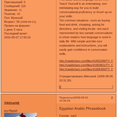
Приглашений:
0
Teach Yourself is an entertaining, non-
Сообщений:
119
intimidating way for you to build
Уважение:
+1
conversational proficiency or brush up on
Позитив:
+0
your skills.
Пол:
Мужской
Ten common situations--such as buying
Возраст:
56
[1969-09-21]
food and drink, shopping, asking for
Провел на форуме:
directions, and visiting locals--are each
1 день 3 часа
represented by two sample conversations
Последний визит:
to show readers how language is used in
2010-09-07 17:50:15
daily life. With simple and bite-size
explanations and instructions, you will
easily gain confidence in conversation
skills.
http://rapidshare.com/files/41902289/TY_Disc
http://rapidshare.com/files/41903821/TY_Disc
http://rapidshare.com/files/41905400/TY_Disc
Отредактировано Aleksandr (2009-08-05
20:31:35)
0
4
Поделиться
2009-08-01
10:56:05
Aleksandr
Egyptian Arabic Phrasebook
мугЯрраб
Format: .mp3