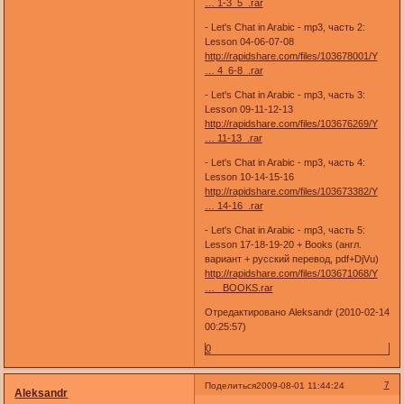
… 1-3_5_.rar
- Let's Chat in Arabic - mp3, часть 2:
Lesson 04-06-07-08
http://rapidshare.com/files/103678001/Y
… 4_6-8_.rar
- Let's Chat in Arabic - mp3, часть 3:
Lesson 09-11-12-13
http://rapidshare.com/files/103676269/Y
… 11-13_.rar
- Let's Chat in Arabic - mp3, часть 4:
Lesson 10-14-15-16
http://rapidshare.com/files/103673382/Y
… 14-16_.rar
- Let's Chat in Arabic - mp3, часть 5:
Lesson 17-18-19-20 + Books (англ.
вариант + русский перевод, pdf+DjVu)
http://rapidshare.com/files/103671068/Y
… _BOOKS.rar
Отредактировано Aleksandr (2010-02-14
00:25:57)
0
7
Поделиться
2009-08-01 11:44:24
Aleksandr