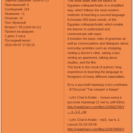
Зарегистрирован
: 2009-07-27
This book deals with the basics of
Приглашений:
0
Egyptian colloquial Arabic in a simplified
Сообщений:
119
way, which follows the most modern
Уважение:
+1
methods of teaching a second language.
Позитив:
+0
It includes 650 basic words, of the
Пол:
Мужской
Egyptian colloquial Arabic which enable
Возраст:
56
[1969-09-21]
the learner to understand and
Провел на форуме:
communicate with ease.
1 день 3 часа
It includes the basic rules of grammar as
Последний визит:
well as conversations and dialogues about
2010-09-07 17:50:15
everyday activities such as shopping,
visiting a doctor's clinic, taking a taxi,
renting an apartment, talking about
studies, and the like.
The book is the result of authors' long
experience in teaching the language to
foreigners of many different nationalities.
Есть и русский перевод этого учебника
- В.Посухов "Так говорят в Каире"
- Let's Chat in Arabic - только книга в
русском переводе (2 части, pdf+DjVu)
http://rapidshare.com/files/103682794/Y
… s_1-2_.rar
- Let's Chat in Arabic - mp3, часть 1:
Lesson 01-02-03-05
http://rapidshare.com/files/103679656/Y