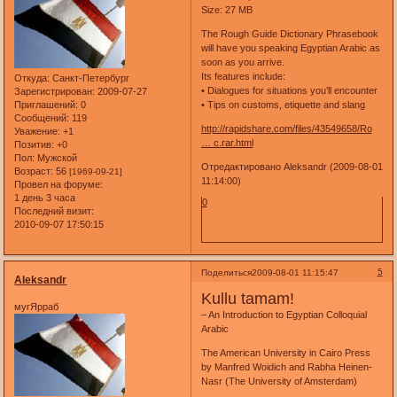
Size: 27 MB
The Rough Guide Dictionary Phrasebook
will have you speaking Egyptian Arabic as
soon as you arrive.
Its features include:
Откуда:
Санкт-Петербург
• Dialogues for situations you’ll encounter
Зарегистрирован
: 2009-07-27
Приглашений:
0
• Tips on customs, etiquette and slang
Сообщений:
119
http://rapidshare.com/files/43549658/Ro
Уважение:
+1
… c.rar.html
Позитив:
+0
Пол:
Мужской
Отредактировано Aleksandr (2009-08-01
Возраст:
56
[1969-09-21]
11:14:00)
Провел на форуме:
1 день 3 часа
0
Последний визит:
2010-09-07 17:50:15
5
Поделиться
2009-08-01 11:15:47
Aleksandr
Kullu tamam!
мугЯрраб
– An Introduction to Egyptian Colloquial
Arabic
The American University in Cairo Press
by Manfred Woidich and Rabha Heinen-
Nasr (The University of Amsterdam)