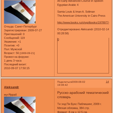
An Early Advanced Course in Spoken
Egyptian Arabic 4
Samia Louis & Iman A. Soliman
The American University in Cairo Press
http://www.books.ru/shop/ibooks/197897741
Откуда:
Санкт-Петербург
Отредактировано Aleksandr (2010-02-14
Зарегистрирован
: 2009-07-27
00:28:58)
Приглашений:
0
Сообщений:
119
0
Уважение:
+1
Позитив:
+0
Пол:
Мужской
Возраст:
56
[1969-09-21]
Провел на форуме:
1 день 3 часа
Последний визит:
2010-09-07 17:50:15
14
Поделиться
2009-08-02
19:08:42
Aleksandr
Русско-арабский тематический
мугЯрраб
словарь
Ти энд Пи Букс Паблишинг, 2009 г.
Мягкая обложка, 384 стр.
Формат: 8 см х 12,5 см.