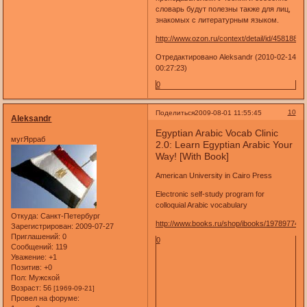
словарь будут полезны также для лиц,
знакомых с литературным языком.
http://www.ozon.ru/context/detail/id/4581888/
Отредактировано Aleksandr (2010-02-14
00:27:23)
0
10
Поделиться
2009-08-01 11:55:45
Aleksandr
Egyptian Arabic Vocab Clinic
мугЯрраб
2.0: Learn Egyptian Arabic Your
Way! [With Book]
American University in Cairo Press
Electronic self-study program for
colloquial Arabic vocabulary
Откуда:
Санкт-Петербург
http://www.books.ru/shop/ibooks/197897742
Зарегистрирован
: 2009-07-27
Приглашений:
0
0
Сообщений:
119
Уважение:
+1
Позитив:
+0
Пол:
Мужской
Возраст:
56
[1969-09-21]
Провел на форуме: