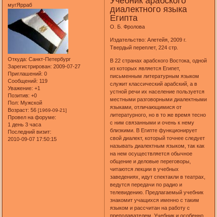
Учебник арабского
мугЯрраб
диалектного языка
Египта
О. Б. Фролова
Издательство: Алетейя, 2009 г.
Твердый переплет, 224 стр.
Откуда:
Санкт-Петербург
В 22 странах арабского Востока, одной
Зарегистрирован
: 2009-07-27
из которых является Египет,
Приглашений:
0
письменным литературным языком
Сообщений:
119
служит классический арабский, а в
Уважение:
+1
устной речи их население пользуется
Позитив:
+0
местными разговорными диалектными
Пол:
Мужской
языками, отличающимися от
Возраст:
56
[1969-09-21]
литературного, но в то же время тесно
Провел на форуме:
с ним связанными и очень к нему
1 день 3 часа
близкими. В Египте функционирует
Последний визит:
свой диалект, который точнее следует
2010-09-07 17:50:15
называть диалектным языком, так как
на нем осуществляется обычное
общение и деловые переговоры,
читаются лекции в учебных
заведениях, идут спектакли в театрах,
ведутся передачи по радио и
телевидению. Предлагаемый учебник
знакомит учащихся именно с таким
языком и рассчитан на работу с
преподавателем. Учебник и особенно