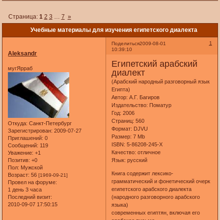
Страница:
1
2
3
…
7
»
Учебные материалы для изучения египетского диалекта
1
Поделиться
2009-08-01
10:39:10
Aleksandr
Египетский арабский
мугЯрраб
диалект
(Арабский народный разговорный язык
Египта)
Автор: А.Г. Багиров
Издательство: Поматур
Год: 2006
Страниц: 560
Откуда:
Санкт-Петербург
Формат: DJVU
Зарегистрирован
: 2009-07-27
Размер: 7 Mb
Приглашений:
0
ISBN: 5-86208-245-Х
Сообщений:
119
Качество: отличное
Уважение:
+1
Позитив:
+0
Язык: русский
Пол:
Мужской
Книга содержит лексико-
Возраст:
56
[1969-09-21]
грамматический и фонетический очерк
Провел на форуме:
египетского арабского диалекта
1 день 3 часа
Последний визит:
(народного разговорного арабского
2010-09-07 17:50:15
языка)
современных египтян, включая его