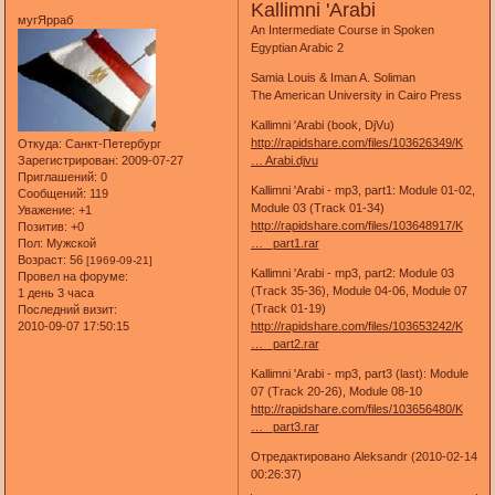
Kallimni 'Arabi
мугЯрраб
An Intermediate Course in Spoken
Egyptian Arabic 2
Samia Louis & Iman A. Soliman
The American University in Cairo Press
Kallimni 'Arabi (book, DjVu)
http://rapidshare.com/files/103626349/K
Откуда:
Санкт-Петербург
Зарегистрирован
: 2009-07-27
… Arabi.djvu
Приглашений:
0
Kallimni 'Arabi - mp3, part1: Module 01-02,
Сообщений:
119
Module 03 (Track 01-34)
Уважение:
+1
http://rapidshare.com/files/103648917/K
Позитив:
+0
Пол:
Мужской
… _part1.rar
Возраст:
56
[1969-09-21]
Kallimni 'Arabi - mp3, part2: Module 03
Провел на форуме:
(Track 35-36), Module 04-06, Module 07
1 день 3 часа
(Track 01-19)
Последний визит:
2010-09-07 17:50:15
http://rapidshare.com/files/103653242/K
… _part2.rar
Kallimni 'Arabi - mp3, part3 (last): Module
07 (Track 20-26), Module 08-10
http://rapidshare.com/files/103656480/K
… _part3.rar
Отредактировано Aleksandr (2010-02-14
00:26:37)