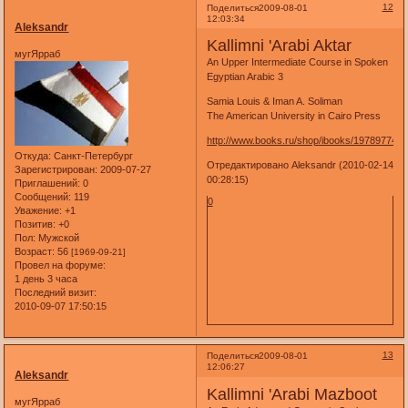
12
Поделиться
2009-08-01
12:03:34
Aleksandr
Kallimni 'Arabi Aktar
мугЯрраб
An Upper Intermediate Course in Spoken
Egyptian Arabic 3
Samia Louis & Iman A. Soliman
The American University in Cairo Press
http://www.books.ru/shop/ibooks/197897741
Откуда:
Санкт-Петербург
Отредактировано Aleksandr (2010-02-14
Зарегистрирован
: 2009-07-27
00:28:15)
Приглашений:
0
Сообщений:
119
0
Уважение:
+1
Позитив:
+0
Пол:
Мужской
Возраст:
56
[1969-09-21]
Провел на форуме:
1 день 3 часа
Последний визит:
2010-09-07 17:50:15
13
Поделиться
2009-08-01
12:06:27
Aleksandr
Kallimni 'Arabi Mazboot
мугЯрраб