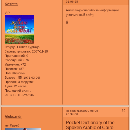
01:06:55
Keshtta
Александр,спасибо за информацию
VIP
[взломанный сайт]
0
Откуда:
Египет,Хургада
Зарегистрирован
: 2007-11-19
Приглашений:
0
Сообщений:
676
Уважение:
+72
Позитив:
+87
Пол:
Женский
Возраст:
55
[1971-03-06]
Провел на форуме:
4 дня 12 часов
Последний визит:
2013-12-11 22:43:46
16
Поделиться
2009-08-05
20:34:08
Aleksandr
Pocket Dictionary of the
мугЯрраб
Spoken Arabic of Cairo: