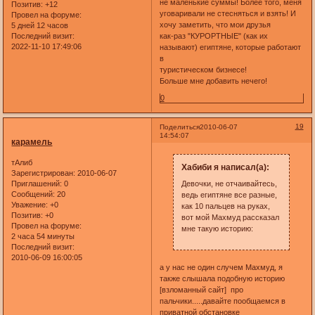
не маленькие суммы! Более того, меня
Позитив:
+12
уговаривали не стесняться и взять! И
Провел на форуме:
хочу заметить, что мои друзья
5 дней 12 часов
Последний визит:
как-раз "КУРОРТНЫЕ" (как их
2022-11-10 17:49:06
называют) египтяне, которые работают
в
туристическом бизнесе!
Больше мне добавить нечего!
0
19
Поделиться
2010-06-07
14:54:07
карамель
тАлиб
Хабиби я написал(а):
Зарегистрирован
: 2010-06-07
Приглашений:
0
Девочки, не отчаивайтесь,
Сообщений:
20
ведь египтяне все разные,
Уважение:
+0
как 10 пальцев на руках,
Позитив:
+0
вот мой Махмуд рассказал
Провел на форуме:
мне такую историю:
2 часа 54 минуты
Последний визит:
2010-06-09 16:00:05
а у нас не один случем Махмуд, я
также слышала подобную историю
[взломанный сайт] про
пальчики.....давайте пообщаемся в
приватной обстановке