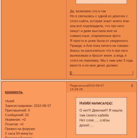
Да, возможно это и так
Но я связалась с одной из девочек с
этого сайта, которая знает моего Али -
она всё подтвердила, что про него
пишут и даже выслала мне их
совместные, откровенные фото
Я просто в шоке была от увиденного
Правда, я Али пока ничего не говорю -
боюсь он разозлиться что я про него
вынюхиваю и бросит меня, а ведь я
этого не переживу. Мы с ним уже 3 года
вместе и он мне денег должен
0
9
Поделиться
2010-06-07
14:29:26
карамель
тАлиб
Habibi написал(а):
Зарегистрирован
: 2010-06-07
Приглашений:
0
О нет!!! Девочки!!! Я нашла
Сообщений:
20
там своего хабиба
Уважение:
+0
Нет слов.......слёзы
Позитив:
+0
душат.....
Провел на форуме:
2 часа 54 минуты