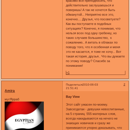
красиво все преподносить, что
действительно заслушаешься и
поверишь! А так не хочется быть
обманутой... Неприятно все это,
конечно.... Друзья, что посоветуете?
Как вы поступаете в подобных
ситуациях? Конечно, я понимаю, что
нельзя всех под одну гребенку, но
таких случаев большинство, к
сожалению.. А витать в облаках по
поводу того, что я особенная и меня
это не касается, я тоже не хочу... Вот
такая история, друзья.. Что вы думаете
по этому поводу? Спасибо за
понимание!
+1
2
Поделиться
2010-06-03
21:51:41
Amira
Bay View
мугЯрраб
Этот сайт ужасен по-моему.
Завсегдатаи - девушки невоспитанные,
на 5 страниц 555 матерных слов,
всегда накидываются на нечего не
знающих новичков и сразу же
принимаются упорно доказывать, что