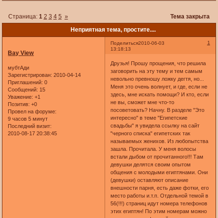
Страница:
1
2
3
4
5
»
Тема закрыта
Неприятная тема, простите....
1
Поделиться
2010-06-03
13:18:13
Bay View
Друзья! Прошу прощения, что решила
мубтАди
заговорить на эту тему и тем самым
Зарегистрирован
: 2010-04-14
невольно превношу ложку дегтя, но...
Приглашений:
0
Меня это очень волнует, и где, если не
Сообщений:
15
здесь, мне искать помощи? И кто, если
Уважение:
+1
не вы, сможет мне что-то
Позитив:
+0
посоветовать? Начну. В разделе "Это
Провел на форуме:
интересно" в теме "Египетские
9 часов 5 минут
свадьбы" я увидела ссылку на сайт
Последний визит:
2010-08-17 20:38:45
"черного списка" египетских так
называемых женихов. Из любопытства
зашла. Прочитала. У меня волосы
встали дыбом от прочитанного!!! Там
девушки делятся своим опытом
общения с молодыми египтянами. Они
(девушки) оставляют описание
внешности парня, есть даже фотки, его
место работы и.т.п. Отдельной темой в
56(!!!) страниц идут номера телефонов
этих египтян! По этим номерам можно