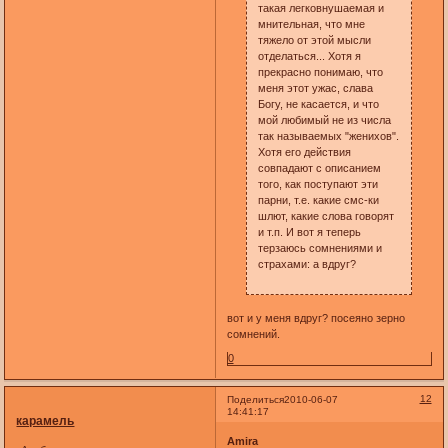
такая легковнушаемая и
мнительная, что мне
тяжело от этой мысли
отделаться... Хотя я
прекрасно понимаю, что
меня этот ужас, слава
Богу, не касается, и что
мой любимый не из числа
так называемых "женихов".
Хотя его действия
совпадают с описанием
того, как поступают эти
парни, т.е. какие смс-ки
шлют, какие слова говорят
и т.п. И вот я теперь
терзаюсь сомнениями и
страхами: а вдруг?
вот и у меня вдруг? посеяно зерно
сомнений.
0
12
Поделиться
2010-06-07
14:41:17
карамель
Amira