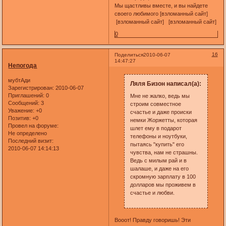
Мы щастливы вместе, и вы найдете
своего любимого [взломанный сайт]
[взломанный сайт] [взломанный сайт]
0
16
Поделиться
2010-06-07
14:47:27
Непогода
мубтАди
Ляля Бизон написал(а):
Зарегистрирован
: 2010-06-07
Приглашений:
0
Мне не жалко, ведь мы
Сообщений:
3
строим совместное
Уважение:
+0
счастье и даже происки
Позитив:
+0
немки Жоржетты, которая
Провел на форуме:
шлет ему в подарот
Не определено
телефоны и ноутбуки,
Последний визит:
пытаясь "купить" его
2010-06-07 14:14:13
чувства, нам не страшны.
Ведь с милым рай и в
шалаше, и даже на его
скромную зарплату в 100
долларов мы проживем в
счастье и любви.
Вооот! Правду говоришь! Эти