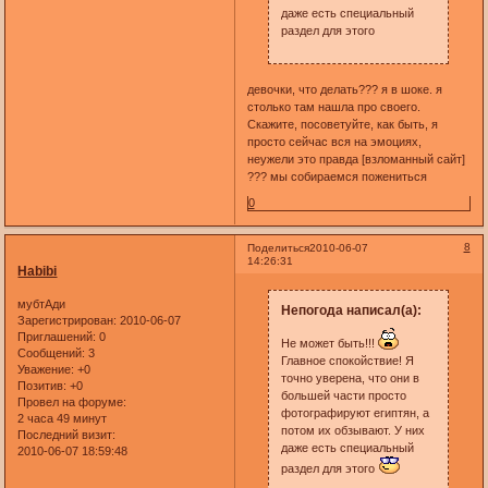
даже есть специальный
раздел для этого
девочки, что делать??? я в шоке. я
столько там нашла про своего.
Скажите, посоветуйте, как быть, я
просто сейчас вся на эмоциях,
неужели это правда [взломанный сайт]
??? мы собираемся пожениться
0
8
Поделиться
2010-06-07
14:26:31
Habibi
мубтАди
Непогода написал(а):
Зарегистрирован
: 2010-06-07
Приглашений:
0
Не может быть!!!
Сообщений:
3
Главное спокойствие! Я
Уважение:
+0
точно уверена, что они в
Позитив:
+0
большей части просто
Провел на форуме:
фотографируют египтян, а
2 часа 49 минут
потом их обзывают. У них
Последний визит:
даже есть специальный
2010-06-07 18:59:48
раздел для этого