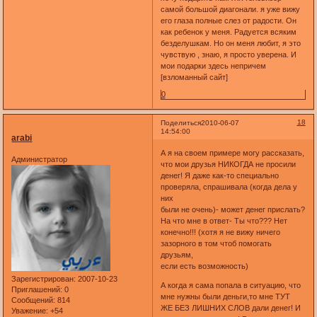
самой большой диагонали. я уже вижу
его глаза полные слез от радости. Он
как ребенок у меня. Радуется всяким
безделушкам. Но он меня любит, я это
чувствую , знаю, я просто уверена. И
мои подарки здесь непричем
[взломанный сайт]
0
18
Поделиться
2010-06-07
14:54:00
arabi
А я на своем примере могу рассказать,
Администратор
что мои друзья НИКОГДА не просили
денег! Я даже как-то специально
проверяла, спрашивала (когда дела у
них
были не очень)- может денег прислать?
На что мне в ответ- Ты что??? Нет
конечно!!! (хотя я не вижу ничего
зазорного в том чтоб помогать
друзьям,
если есть возможность)
Зарегистрирован
: 2007-10-23
А когда я сама попала в ситуацию, что
Приглашений:
0
мне нужны были деньги,то мне ТУТ
Сообщений:
814
ЖЕ БЕЗ ЛИШНИХ СЛОВ дали денег! И
Уважение:
+54