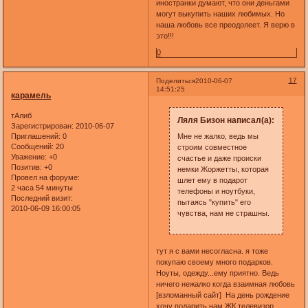
иностранки думают, что они деньгами
могут выкупить наших любимых. Но
наша любовь все преодолеет. Я верю в
это!!!
0
17
Поделиться
2010-06-07
14:51:25
карамель
тАлиб
Ляля Бизон написал(а):
Зарегистрирован
: 2010-06-07
Приглашений:
0
Мне не жалко, ведь мы
Сообщений:
20
строим совместное
Уважение:
+0
счастье и даже происки
Позитив:
+0
немки Жоржетты, которая
Провел на форуме:
шлет ему в подарот
2 часа 54 минуты
телефоны и ноутбуки,
Последний визит:
пытаясь "купить" его
2010-06-09 16:00:05
чувства, нам не страшны.
тут я с вами несогласна. я тоже
покупаю своему много подарков.
Ноуты, одежду...ему приятно. Ведь
ничего нежалко когда взаимная любовь
[взломанный сайт] На день рождение
хочу подарить нам ЖК телевизор