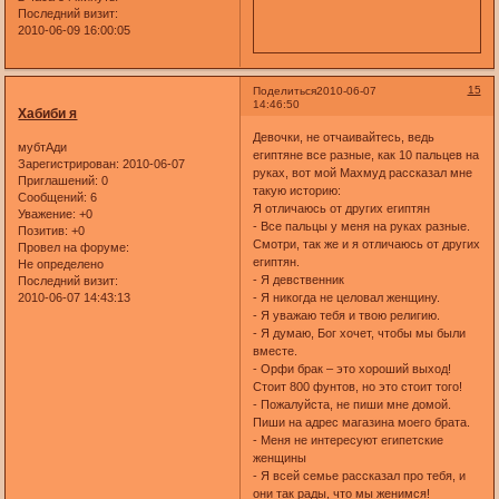
Последний визит:
2010-06-09 16:00:05
15
Поделиться
2010-06-07
14:46:50
Хабиби я
Девочки, не отчаивайтесь, ведь
мубтАди
египтяне все разные, как 10 пальцев на
Зарегистрирован
: 2010-06-07
руках, вот мой Махмуд рассказал мне
Приглашений:
0
такую историю:
Сообщений:
6
Я отличаюсь от других египтян
Уважение:
+0
- Все пальцы у меня на руках разные.
Позитив:
+0
Смотри, так же и я отличаюсь от других
Провел на форуме:
египтян.
Не определено
- Я девственник
Последний визит:
2010-06-07 14:43:13
- Я никогда не целовал женщину.
- Я уважаю тебя и твою религию.
- Я думаю, Бог хочет, чтобы мы были
вместе.
- Орфи брак – это хороший выход!
Стоит 800 фунтов, но это стоит того!
- Пожалуйста, не пиши мне домой.
Пиши на адрес магазина моего брата.
- Меня не интересуют египетские
женщины
- Я всей семье рассказал про тебя, и
они так рады, что мы женимся!