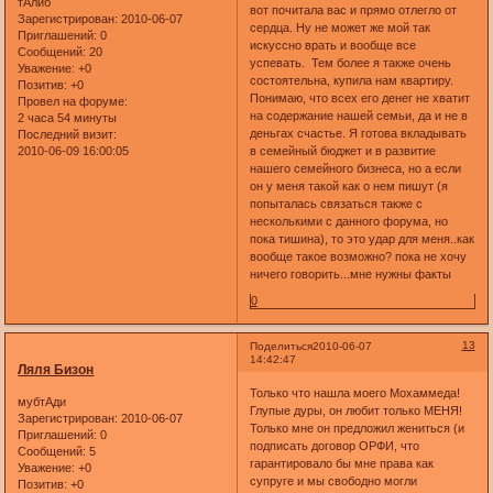
тАлиб
вот почитала вас и прямо отлегло от
Зарегистрирован
: 2010-06-07
сердца. Ну не может же мой так
Приглашений:
0
искуссно врать и вообще все
Сообщений:
20
успевать. Тем более я также очень
Уважение:
+0
состоятельна, купила нам квартиру.
Позитив:
+0
Понимаю, что всех его денег не хватит
Провел на форуме:
на содержание нашей семьи, да и не в
2 часа 54 минуты
деньгах счастье. Я готова вкладывать
Последний визит:
2010-06-09 16:00:05
в семейный бюджет и в развитие
нашего семейного бизнеса, но а если
он у меня такой как о нем пишут (я
попыталась связаться также с
несколькими с данного форума, но
пока тишина), то это удар для меня..как
вообще такое возможно? пока не хочу
ничего говорить...мне нужны факты
0
13
Поделиться
2010-06-07
14:42:47
Ляля Бизон
Только что нашла моего Мохаммеда!
мубтАди
Глупые дуры, он любит только МЕНЯ!
Зарегистрирован
: 2010-06-07
Только мне он предложил жениться (и
Приглашений:
0
подписать договор ОРФИ, что
Сообщений:
5
гарантировало бы мне права как
Уважение:
+0
супруге и мы свободно могли
Позитив:
+0