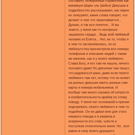
составить телефонный справочник как
минимум Шарм эль Шейха! Девушки в
подробностях рассказывают, как парни
их охмуряют, какие слова говорят, что
делают и чем это заканчивается...
Думаю, и так все понятно... И вы
знаете, у меня как-то нехорошо
защемило сердце... Ведь мой любимый
человек из Египта... Нет, не то, чтобы я
в чем-то засомневалась, но из
любопытства просмотрела все номера
телефонов и описания людей с таким
же именем, как и у моего любимого.
Слава Богу, я его там не нашла, ничего
похожего даже! Но девченки там пишут,
что радоваться рано, даже если твоего
любимого там нет, потому что он может
на разных девушек иметь разные сим-
карты и номера мобильников. И
вообще там много сказано об хитрости
и изобретательности арабов по этому
поводу. У меня нет оснований и причин
подозревать своего любимого в чем-то
подобном. Он не давал мне для этого
никакого повода и я уверена в
искренности его слов, чувств и
поступков относительно меня. Но.. все-
равно в силу моего дурацкого