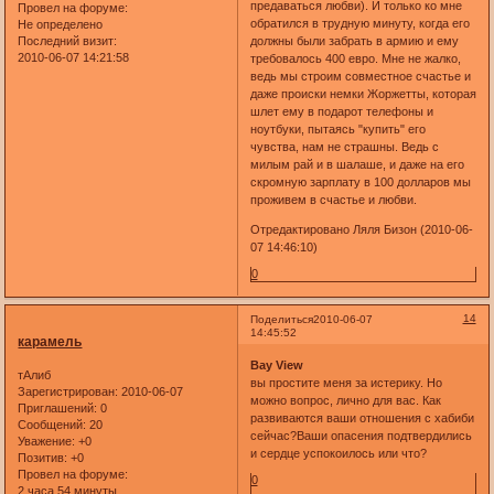
предаваться любви). И только ко мне
Провел на форуме:
обратился в трудную минуту, когда его
Не определено
должны были забрать в армию и ему
Последний визит:
2010-06-07 14:21:58
требовалось 400 евро. Мне не жалко,
ведь мы строим совместное счастье и
даже происки немки Жоржетты, которая
шлет ему в подарот телефоны и
ноутбуки, пытаясь "купить" его
чувства, нам не страшны. Ведь с
милым рай и в шалаше, и даже на его
скромную зарплату в 100 долларов мы
проживем в счастье и любви.
Отредактировано Ляля Бизон (2010-06-
07 14:46:10)
0
14
Поделиться
2010-06-07
14:45:52
карамель
Bay View
тАлиб
вы простите меня за истерику. Но
Зарегистрирован
: 2010-06-07
можно вопрос, лично для вас. Как
Приглашений:
0
развиваются ваши отношения с хабиби
Сообщений:
20
сейчас?Ваши опасения подтвердились
Уважение:
+0
и сердце успокоилось или что?
Позитив:
+0
Провел на форуме:
0
2 часа 54 минуты