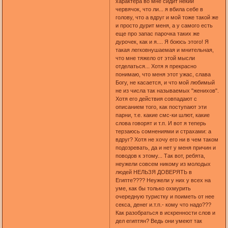
характера во мне сидит некий
червячок, что ли... я вбила себе в
голову, что а вдруг и мой тоже такой же
и просто дурит меня, а у самого есть
еще про запас парочка таких же
дурочек, как и я.... Я боюсь этого! Я
такая легковнушаемая и мнительная,
что мне тяжело от этой мысли
отделаться... Хотя я прекрасно
понимаю, что меня этот ужас, слава
Богу, не касается, и что мой любимый
не из числа так называемых "женихов".
Хотя его действия совпадают с
описанием того, как поступают эти
парни, т.е. какие смс-ки шлют, какие
слова говорят и т.п. И вот я теперь
терзаюсь сомнениями и страхами: а
вдруг? Хотя не хочу его ни в чем таком
подозревать, да и нет у меня причин и
поводов к этому... Так вот, ребята,
неужели совсем никому из молодых
людей НЕЛЬЗЯ ДОВЕРЯТЬ в
Египте???? Неужели у них у всех на
уме, как бы только охмурить
очередную туристку и поиметь от нее
секса, денег и.т.п.- кому что надо???
Как разобраться в искренности слов и
дел египтян? Ведь они умеют так