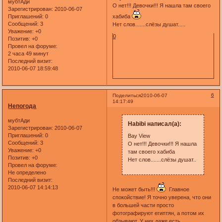
мубтАди
О нет!!! Девочки!!! Я нашла там своего
Зарегистрирован
: 2010-06-07
хабиба
Приглашений:
0
Сообщений:
3
Нет слов.......слёзы душат.....
Уважение:
+0
0
Позитив:
+0
Провел на форуме:
2 часа 49 минут
Последний визит:
2010-06-07 18:59:48
6
Поделиться
2010-06-07
14:17:49
Непогода
мубтАди
Habibi написал(а):
Зарегистрирован
: 2010-06-07
Приглашений:
0
Bay View
Сообщений:
3
О нет!!! Девочки!!! Я нашла
Уважение:
+0
там своего хабиба
Позитив:
+0
Нет слов.......слёзы душат..
Провел на форуме:
Не определено
Последний визит:
2010-06-07 14:14:13
Не может быть!!!
Главное
спокойствие! Я точно уверена, что они
в большей части просто
фотографируют египтян, а потом их
обзывают. У них даже есть