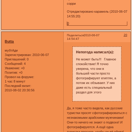
сорри
Отредактировано карамель (2010-06-07
14:55:20)
0
20
Поделиться
2010-06-07
14:54:47
Butta
мубтАди
Непогода написал(а):
Зарегистрирован
: 2010-06-07
Приглашений:
0
Не может быть!!! Главное
Сообщений:
4
спокойствие! Я точно
Уважение:
+0
уверена, что они в
Позитив:
+0
большей части просто
Провел на форуме:
фотографируют египтян, а
1 час 8 минут
потом их обзывают. У них
Последний визит:
даже есть специальный
2010-08-02 20:30:56
раздел для этого
Да, я тоже часто видела, как русские
туристки просят сфотографироваться с
незнакомыми арабскими мужчинами!
Они-то ничего не знают о подвохе! И
фотографируются. А ещё одна
туристка просила, чтобы он её обнял!