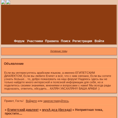
Форум
Участники
Правила
Поиск
Регистрация
Войти
Активные темы
Объявление
Если вы интересуетесь арабским языком, а именно ЕГИПЕТСКИМ
ДИАЛЕКТОМ, Если вы любите Египет и всё, что с ним связано, Если вы хотите
узнать больше... то, добро пожаловать на наш форум! Надеюсь здесь вы не
только найдете много интересной и полезной информации для себя, но и
поделитесь своими знаниями, мнениями и вопросами с нами! Мы всегда рады
подсказать, ответить, обсудить... АХЛЯН УАСАХЛЯН!!! ВАША АРАБИ :)
Привет, Гость!
Войдите
или
зарегистрируйтесь
.
»
Египетский диалект
»
мухА:дса (беседа)
»
Неприятная тема,
простите....