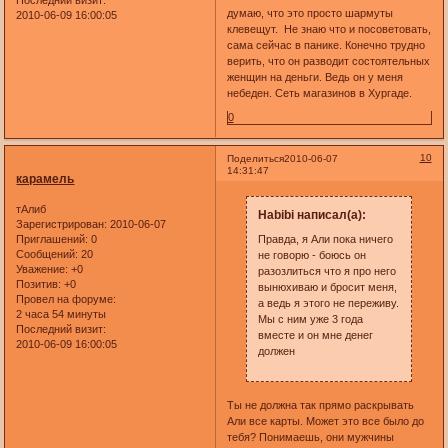
Последний визит:
думаю, что это просто шармуты
2010-06-09 16:00:05
клевещут. Не знаю что и посоветовать,
сама сейчас в панике. Конечно трудно
верить, что он разводит состоятельных
женщин на деньги. Ведь он у меня
небеден. Сеть магазинов в Хургаде.
0
10
Поделиться
2010-06-07
14:31:47
карамель
тАлиб
Habibi написал(а):
Зарегистрирован
: 2010-06-07
Приглашений:
0
Правда, я Али пока ничего
Сообщений:
20
не говорю - боюсь он
Уважение:
+0
разозлиться что я про него
Позитив:
+0
вынюхиваю и бросит меня,
Провел на форуме:
а ведь я этого не переживу.
2 часа 54 минуты
Мы с ним уже 3 года
Последний визит:
вместе и он мне денег
2010-06-09 16:00:05
должен
Ты не должна так прямо раскрывать
Али все карты. Может это все было до
тебя? Понимаешь, они мужчины