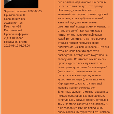
все египтяне одинаковые. Во-первых,
не всё что там пишут – это правда.
Например, у меня был и есть
Зарегистрирован
: 2008-08-27
знакомый, о котором столько гадостей
Приглашений:
0
написали, а он – добропорядочный,
Сообщений:
119
женатый мусульманин, очень
Уважение:
+26
Позитив:
+18
симпатичный правда и это, очевидно, и
Пол:
Женский
стало его виной, так как, отказав в
Провел на форуме:
интимной кратковременной связи
2 дня 18 часов
какой-то туристке, та на него вылила
Последний визит:
столько грязи и подружек своих
2012-08-12 01:05:06
подключила, искренне надеясь, что его
русская жена всё это прочтёт и
разведётся, а тогда и его будет проще
заполучить. Во-вторых, мы не имеем
права судить о всех мужчинах по
некоторым курортным “экземплярам”
(заметьте, это очень важно – там
пишут в основном про мужчин из
курортных городов!), если ваш не из
Хургады или Шарма, то у вас ещё
меньше причин волноваться.
Египтянам доверять можно, среди них
немало образованных, порядочных,
культурных молодых людей, которые к
тому же могут оказаться однолюбами,
а не “повёрнутыми” на пополнении
своей коллекции туристок. Есть немало