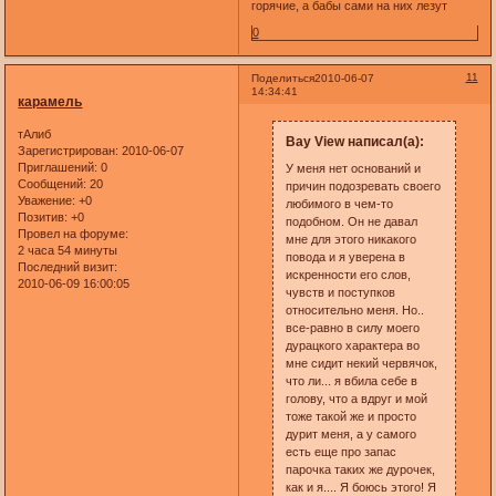
горячие, а бабы сами на них лезут
0
11
Поделиться
2010-06-07
14:34:41
карамель
тАлиб
Bay View написал(а):
Зарегистрирован
: 2010-06-07
Приглашений:
0
У меня нет оснований и
Сообщений:
20
причин подозревать своего
Уважение:
+0
любимого в чем-то
Позитив:
+0
подобном. Он не давал
Провел на форуме:
мне для этого никакого
2 часа 54 минуты
повода и я уверена в
Последний визит:
искренности его слов,
2010-06-09 16:00:05
чувств и поступков
относительно меня. Но..
все-равно в силу моего
дурацкого характера во
мне сидит некий червячок,
что ли... я вбила себе в
голову, что а вдруг и мой
тоже такой же и просто
дурит меня, а у самого
есть еще про запас
парочка таких же дурочек,
как и я.... Я боюсь этого! Я