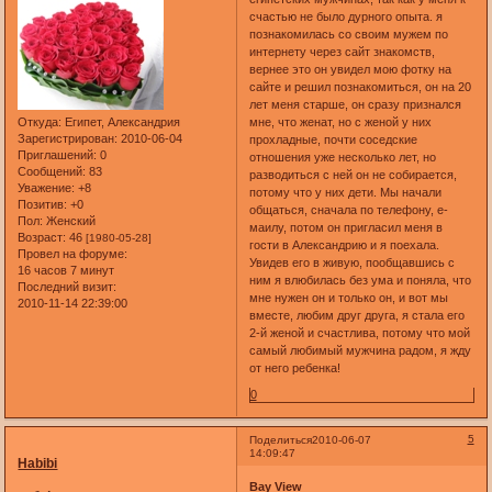
счастью не было дурного опыта. я
познакомилась со своим мужем по
интернету через сайт знакомств,
вернее это он увидел мою фотку на
сайте и решил познакомиться, он на 20
лет меня старше, он сразу признался
Откуда:
Eгипет, Александрия
мне, что женат, но с женой у них
Зарегистрирован
: 2010-06-04
прохладные, почти соседские
Приглашений:
0
отношения уже несколько лет, но
Сообщений:
83
разводиться с ней он не собирается,
Уважение:
+8
потому что у них дети. Мы начали
Позитив:
+0
общаться, сначала по телефону, е-
Пол:
Женский
маилу, потом он пригласил меня в
Возраст:
46
[1980-05-28]
гости в Александрию и я поехала.
Провел на форуме:
Увидев его в живую, пообщавшись с
16 часов 7 минут
ним я влюбилась без ума и поняла, что
Последний визит:
мне нужен он и только он, и вот мы
2010-11-14 22:39:00
вместе, любим друг друга, я стала его
2-й женой и счастлива, потому что мой
самый любимый мужчина радом, я жду
от него ребенка!
0
5
Поделиться
2010-06-07
14:09:47
Habibi
Bay View