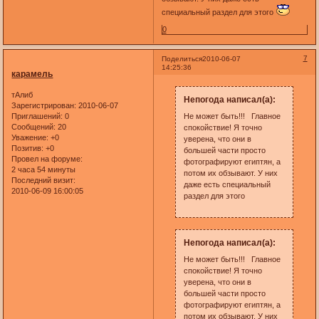
специальный раздел для этого
0
7
Поделиться
2010-06-07
14:25:36
карамель
тАлиб
Непогода написал(а):
Зарегистрирован
: 2010-06-07
Приглашений:
0
Не может быть!!! Главное
Сообщений:
20
спокойствие! Я точно
Уважение:
+0
уверена, что они в
Позитив:
+0
большей части просто
Провел на форуме:
фотографируют египтян, а
2 часа 54 минуты
потом их обзывают. У них
Последний визит:
даже есть специальный
2010-06-09 16:00:05
раздел для этого
Непогода написал(а):
Не может быть!!! Главное
спокойствие! Я точно
уверена, что они в
большей части просто
фотографируют египтян, а
потом их обзывают. У них