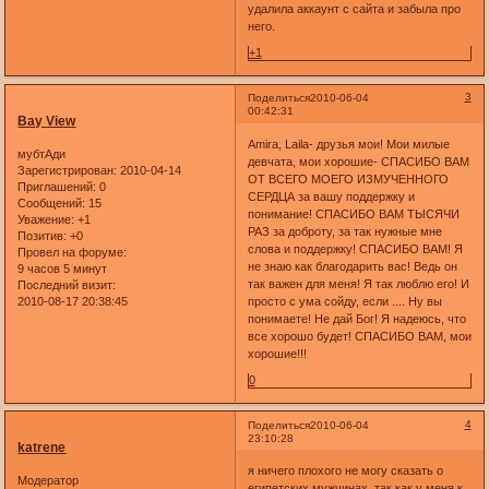
удалила аккаунт с сайта и забыла про
него.
+1
3
Поделиться
2010-06-04
00:42:31
Bay View
Amira, Laila- друзья мои! Мои милые
мубтАди
девчата, мои хорошие- СПАСИБО ВАМ
Зарегистрирован
: 2010-04-14
ОТ ВСЕГО МОЕГО ИЗМУЧЕННОГО
Приглашений:
0
СЕРДЦА за вашу поддержку и
Сообщений:
15
понимание! СПАСИБО ВАМ ТЫСЯЧИ
Уважение:
+1
РАЗ за доброту, за так нужные мне
Позитив:
+0
слова и поддержку! СПАСИБО ВАМ! Я
Провел на форуме:
не знаю как благодарить вас! Ведь он
9 часов 5 минут
так важен для меня! Я так люблю его! И
Последний визит:
2010-08-17 20:38:45
просто с ума сойду, если .... Ну вы
понимаете! Не дай Бог! Я надеюсь, что
все хорошо будет! СПАСИБО ВАМ, мои
хорошие!!!
0
4
Поделиться
2010-06-04
23:10:28
katrene
я ничего плохого не могу сказать о
Модератор
египетских мужчинах, так как у меня к