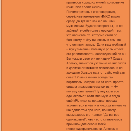
примеров хороших мужей, которые не
изменяют своим женам.
Присмотритесь к его поведению,
серьёзные намерения ИМХО видно
сразу, да тут всё как и с нашими
мужчинами. Будьте осторожны, но не
забивайте себе голову ерундой, тем,
что написали те, которые сами по
большому счёту виноваты в том, во
что они вляпались. Если ваш любимый
– мусульманин, большую роль играет
его религиозность, соблюдающий ли он.
Вы искали своего и не нашли? Слава
Аллаху, значит он уж точно не числится
в десятке египетских ловеласов и не
заходите больше на этот сайт, мой вам
совет! У меня лично всегда так
портилось настроение от него, просто
сидела и размышляла как вы – Ну
почему они такие? Ну неужели все
одинаковые? Хотя мне муж, а тогда
ещё МЧ, никогда не давал повода
усомниться в нём и я никогда ничего не
находила там про него, но иногда
вырывалось в отчаянии “Да вы все
одинаковые!”, что часто становилось
причиной для ссор и моей
гиперподозрительности. А потом я