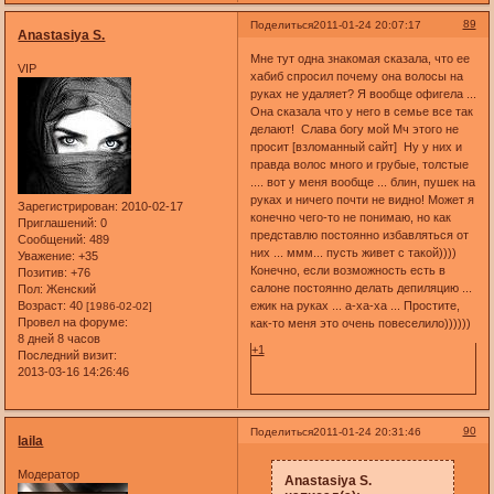
89
Поделиться
2011-01-24 20:07:17
Anastasiya S.
Мне тут одна знакомая сказала, что ее
VIP
хабиб спросил почему она волосы на
руках не удаляет? Я вообще офигела ...
Она сказала что у него в семье все так
делают! Слава богу мой Мч этого не
просит [взломанный сайт] Ну у них и
правда волос много и грубые, толстые
.... вот у меня вообще ... блин, пушек на
руках и ничего почти не видно! Может я
Зарегистрирован
: 2010-02-17
конечно чего-то не понимаю, но как
Приглашений:
0
представлю постоянно избавляться от
Сообщений:
489
них ... ммм... пусть живет с такой))))
Уважение:
+35
Конечно, если возможность есть в
Позитив:
+76
салоне постоянно делать депиляцию ...
Пол:
Женский
Возраст:
40
ежик на руках ... а-ха-ха ... Простите,
[1986-02-02]
Провел на форуме:
как-то меня это очень повеселило))))))
8 дней 8 часов
+1
Последний визит:
2013-03-16 14:26:46
90
Поделиться
2011-01-24 20:31:46
laila
Модератор
Anastasiya S.