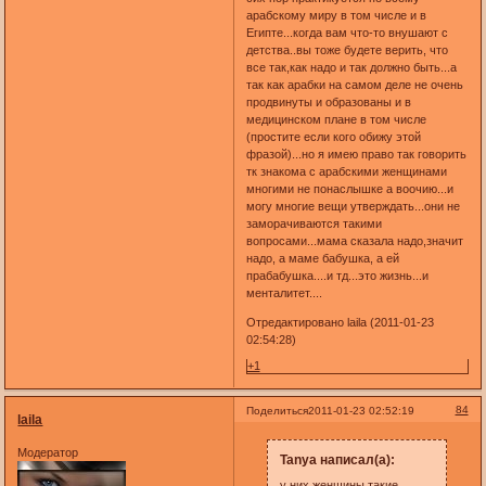
арабскому миру в том числе и в
Египте...когда вам что-то внушают с
детства..вы тоже будете верить, что
все так,как надо и так должно быть...а
так как арабки на самом деле не очень
продвинуты и образованы и в
медицинском плане в том числе
(простите если кого обижу этой
фразой)...но я имею право так говорить
тк знакома с арабскими женщинами
многими не понаслышке а воочию...и
могу многие вещи утверждать...они не
заморачиваются такими
вопросами...мама сказала надо,значит
надо, а маме бабушка, а ей
прабабушка....и тд...это жизнь...и
менталитет....
Отредактировано laila (2011-01-23
02:54:28)
+1
84
Поделиться
2011-01-23 02:52:19
laila
Модератор
Tanya написал(а):
у них женщины такие