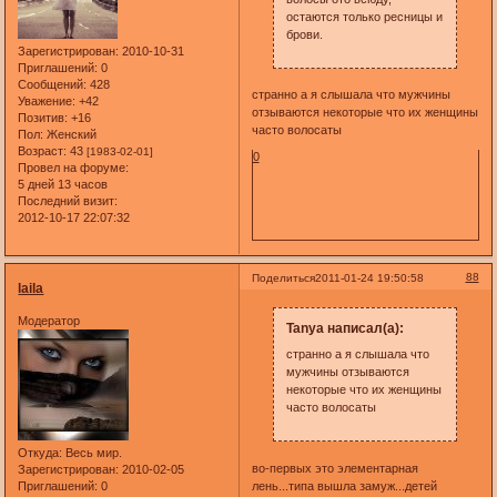
остаются только ресницы и
брови.
Зарегистрирован
: 2010-10-31
Приглашений:
0
Сообщений:
428
странно а я слышала что мужчины
Уважение:
+42
отзываются некоторые что их женщины
Позитив:
+16
часто волосаты
Пол:
Женский
Возраст:
43
[1983-02-01]
0
Провел на форуме:
5 дней 13 часов
Последний визит:
2012-10-17 22:07:32
88
Поделиться
2011-01-24 19:50:58
laila
Модератор
Tanya написал(а):
странно а я слышала что
мужчины отзываются
некоторые что их женщины
часто волосаты
Откуда:
Весь мир.
во-первых это элементарная
Зарегистрирован
: 2010-02-05
лень...типа вышла замуж...детей
Приглашений:
0