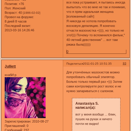
все пока устраивает, я пытаюсь иногда
Позитив:
+76
выпытать что во мне не так и понимаю,
Пол:
Женский
что я прям идеальная женщина
Возраст:
40
[1986-02-02]
[взломанный сайт]
Провел на форуме:
Я никогда не хотела попробовать
8 дней 8 часов
Последний визит:
восковую депиляцию. Я конечно
2013-03-16 14:26:46
отчасти мазохистка =)))), но только не
это!))) Почему-то вспомнился фильм,"
40-летний девственник" ... вот там
ржака была))))))
0
93
Поделиться
2011-01-25 10:51:35
Julliett
Для утончённых мазохистов можно
кхабИ:р
попробовать обычный эпилятор.
Больно только первый раз =))) Затем
сами контролируете рост волос и не
нужно запариваться с салоном.
Anastasiya S.
написал(а):
вот у меня вообще ... блин,
пушек на руках и ничего
Зарегистрирован
: 2010-08-27
почти не видно!
Приглашений:
0
Сообщений:
237