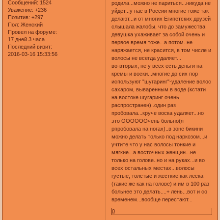
Сообщений:
1524
родила...можно не париться...никуда не
Уважение:
+236
уйдет...у нас в России многие тоже так
Позитив:
+297
делают...и от многих Египетских друзей
Пол:
Женский
слышала жалобы, что до замужества
Провел на форуме:
девушка ухаживает за собой очень и
17 дней 3 часа
первое время тоже...а потом..не
Последний визит:
наряжается, не красится, в том числе и
2016-03-16 15:33:56
волосы не всегда удаляет...
во-вторых, не у всех есть деньги на
кремы и воски...многие до сих пор
используют "шугаринг"-удаление волос
сахаром, вываренным в воде (кстати
на востоке шугаринг очень
распространен)..один раз
пробовала...круче воска удаляет...но
это ООООООчень больно(я
рпробовала на ногах)..в зоне бикини
можно делать только под наркозом...и
учтите что у нас волосы тонкие и
мягкие...а восточных женщин...не
только на голове..но и на руках...и во
всех остальных местах...волосы
густые, толстые и жесткие как леска
(такие же как на голове) и им в 100 раз
больнее это делать....+ лень...вот и со
временем...вообще перестают...
0