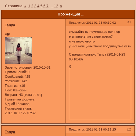
Страница:
«
1
2
3
4
5
6
7
…
13
»
Про женщин ...
81
Поделиться
2011-01-23 00:10:02
Tanya
слушайте ну неужели до сих пор
VIP
египтяне этим занимаются?
я не верю что-то
у них женщины такие продвинутые есть
Отредактировано Tanya (2011-01-23
00:10:48)
0
Зарегистрирован
: 2010-10-31
Приглашений:
0
Сообщений:
428
Уважение:
+42
Позитив:
+16
Пол:
Женский
Возраст:
43
[1983-02-01]
Провел на форуме:
5 дней 13 часов
Последний визит:
2012-10-17 22:07:32
82
Поделиться
2011-01-23 00:12:25
Tanya