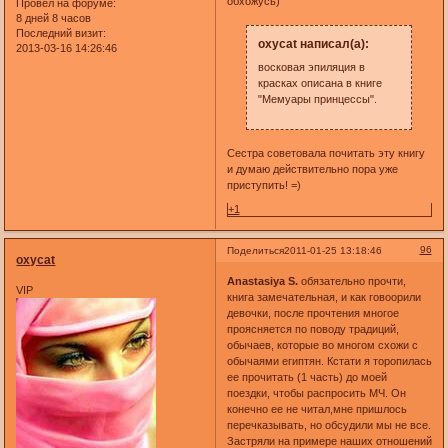
обхожусь)
Провел на форуме:
8 дней 8 часов
Последний визит:
oxycat написал(а):
2013-03-16 14:26:46
восковая эпиляция в
красках описана в книге
"Мемуары принцессы".
Сестра советовала почитать эту книгу
и думаю действительно пора уже
приступить! =)
+1
96
Поделиться
2011-01-25 13:18:46
oxycat
Anastasiya S.
обязательно прочти,
VIP
книга замечательная, и как говоорили
девочки, после прочтения многое
проясняется по поводу традиций,
обычаев, которые во многом схожи с
обычаями египтян. Кстати я торопилась
ее прочитать (1 часть) до моей
поездки, чтобы распросить МЧ. Он
конечно ее не читал,мне пришлось
перечказывать, но обсудили мы не все.
Застряли на примере наших отношений