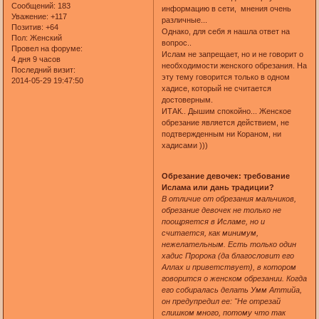
Сообщений:
183
информацию в сети, мнения очень
Уважение:
+117
различные...
Позитив:
+64
Однако, для себя я нашла ответ на
Пол:
Женский
вопрос..
Провел на форуме:
Ислам не запрещает, но и не говорит о
4 дня 9 часов
необходимости женского обрезания. На
Последний визит:
эту тему говорится только в одном
2014-05-29 19:47:50
хадисе, который не считается
достоверным.
ИТАК.. Дышим спокойно... Женское
обрезание является действием, не
подтвержденным ни Кораном, ни
хадисами )))
Обрезание девочек: требование
Ислама или дань традиции?
В отличие от обрезания мальчиков,
обрезание девочек не только не
поощряется в Исламе, но и
считается, как минимум,
нежелательным. Есть только один
хадис Пророка (да благословит его
Аллах и приветствует), в котором
говорится о женском обрезании. Когда
его собиралась делать Умм Аттийа,
он предупредил ее: "Не отрезай
слишком много, потому что так