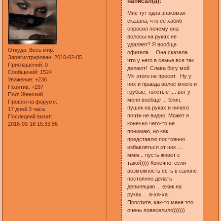
написал(а):
Мне тут одна знакомая
сказала, что ее хабиб
спросил почему она
волосы на руках не
удаляет? Я вообще
Откуда:
Весь мир.
офигела ... Она сказала
Зарегистрирован
: 2010-02-05
что у него в семье все так
Приглашений:
0
делают! Слава богу мой
Сообщений:
1524
Мч этого не просит Ну у
Уважение:
+236
них и правда волос много и
Позитив:
+297
грубые, толстые .... вот у
Пол:
Женский
меня вообще ... блин,
Провел на форуме:
пушек на руках и ничего
17 дней 3 часа
почти не видно! Может я
Последний визит:
конечно чего-то не
2016-03-16 15:33:56
понимаю, но как
представлю постоянно
избавляться от них ...
ммм... пусть живет с
такой)))) Конечно, если
возможность есть в салоне
постоянно делать
депиляцию ... ежик на
руках ... а-ха-ха ...
Простите, как-то меня это
очень повеселило))))))