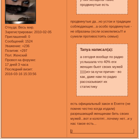
продвинутые есть
продвинутые да...но устои и традиции
соблюдающие...а особо продвинутые -
Откуда:
Весь мир.
не образаны (если осмелились!!! и
Зарегистрирован
: 2010-02-05
сумели противостоять семье)
Приглашений:
0
Сообщений:
1524
Уважение:
+236
Tanya написал(а):
Позитив:
+297
Пол:
Женский
а сегодня вообще по радио
Провел на форуме:
услышала что 40% еги
17 дней 3 часа
женщин бьют своих мужей
Последний визит:
)))))из-за кучи причин - во
2016-03-16 15:33:56
как, даже нам по радио
рассказывают их
статистику
есть официальный закон в Египте (не
помню честно когда издали)
разрешающий женщинам бить своих
мужей...вот и колотят...почему нет...и у
нас такое есть...
0