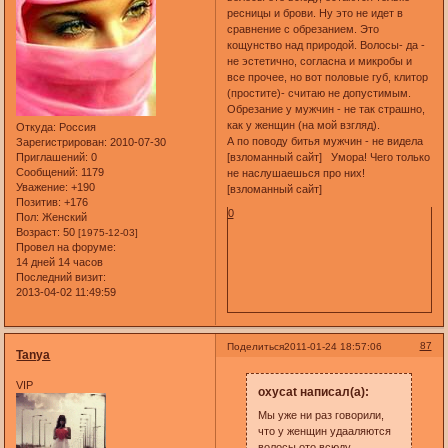
ресницы и брови. Ну это не идет в
сравнение с обрезанием. Это
кощунство над природой. Волосы- да -
не эстетично, согласна и микробы и
все прочее, но вот половые губ, клитор
(простите)- считаю не допустимым.
Обрезание у мужчин - не так страшно,
как у женщин (на мой взгляд).
Откуда:
Россия
А по поводу битья мужчин - не видела
Зарегистрирован
: 2010-07-30
Приглашений:
0
[взломанный сайт] Умора! Чего только
Сообщений:
1179
не наслушаешься про них!
Уважение:
+190
[взломанный сайт]
Позитив:
+176
0
Пол:
Женский
Возраст:
50
[1975-12-03]
Провел на форуме:
14 дней 14 часов
Последний визит:
2013-04-02 11:49:59
87
Поделиться
2011-01-24 18:57:06
Tanya
VIP
oxycat написал(а):
Мы уже ни раз говорили,
что у женщин удааляются
волосы ото всюду,