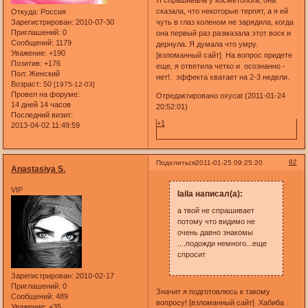
сказала, что некоторые терпят, а я ей
Откуда:
Россия
чуть в глаз коленом не зарядила, когда
Зарегистрирован
: 2010-07-30
Приглашений:
0
она первый раз размазала этот воск и
Сообщений:
1179
дернула. Я думала что умру.
Уважение:
+190
[взломанный сайт] На вопрос придете
Позитив:
+176
еще, я ответила четко и осознанно -
Пол:
Женский
нет!. эффекта хватает на 2-3 недели.
Возраст:
50
[1975-12-03]
Провел на форуме:
Отредактировано oxycat (2011-01-24
14 дней 14 часов
20:52:01)
Последний визит:
+1
2013-04-02 11:49:59
92
Поделиться
2011-01-25 09:25:20
Anastasiya S.
VIP
laila написал(а):
а твой не спрашивает
потому что видимо не
очень давно знакомы
....подожди немного...еще
спросит
Зарегистрирован
: 2010-02-17
Приглашений:
0
Значит я подготовлюсь к такому
Сообщений:
489
вопросу! [взломанный сайт] Хабиба
Уважение:
+35