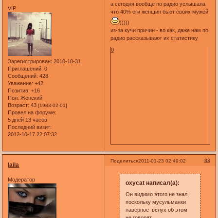
а сегодня вообще по радио услышала
VIP
что 40% еги женщин бьют своих мужей
)))))
из-за кучи причин - во как, даже нам по
радио рассказывают их статистику
0
Зарегистрирован
: 2010-10-31
Приглашений:
0
Сообщений:
428
Уважение:
+42
Позитив:
+16
Пол:
Женский
Возраст:
43
[1983-02-01]
Провел на форуме:
5 дней 13 часов
Последний визит:
2012-10-17 22:07:32
83
Поделиться
2011-01-23 02:49:02
laila
Модератор
oxycat написал(а):
Он видимо этого не знал,
поскольку мусульманки
наверное вслух об этом
не говорят.