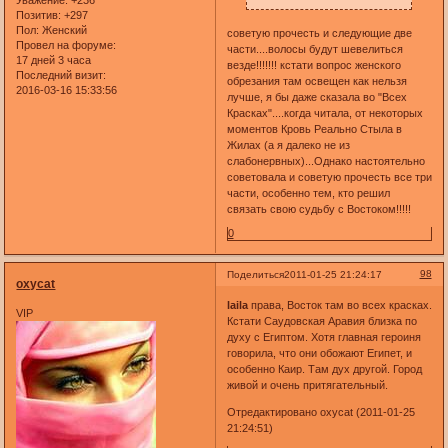
Позитив:
+297
Пол:
Женский
советую прочесть и следующие две
Провел на форуме:
части....волосы будут шевелиться
17 дней 3 часа
везде!!!!!!! кстати вопрос женского
Последний визит:
обрезания там освещен как нельзя
2016-03-16 15:33:56
лучше, я бы даже сказала во "Всех
Красках"....когда читала, от некоторых
моментов Кровь Реально Стыла в
Жилах (а я далеко не из
слабонервных)...Однако настоятельно
советовала и советую прочесть все три
части, особенно тем, кто решил
связать свою судьбу с Востоком!!!!!
0
98
Поделиться
2011-01-25 21:24:17
oxycat
laila
права, Восток там во всех красках.
VIP
Кстати Саудовская Аравия близка по
духу с Египтом. Хотя главная героиня
говорила, что они обожают Египет, и
особенно Каир. Там дух другой. Город
живой и очень притягательный.
Отредактировано oxycat (2011-01-25
21:24:51)