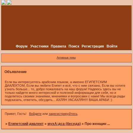
Форум
Участники
Правила
Поиск
Регистрация
Войти
Активные темы
Объявление
Если вы интересуетесь арабским языком, а именно ЕГИПЕТСКИМ
ДИАЛЕКТОМ, Если вы любите Египет и всё, что с ним связано, Если вы хотите
узнать больше... то, добро пожаловать на наш форум! Надеюсь здесь вы не
только найдете много интересной и полезной информации для себя, но и
поделитесь своими знаниями, мнениями и вопросами с нами! Мы всегда рады
подсказать, ответить, обсудить... АХЛЯН УАСАХЛЯН!!! ВАША АРАБИ :)
Привет, Гость!
Войдите
или
зарегистрируйтесь
.
»
Египетский диалект
»
мухА:дса (беседа)
»
Про женщин ...