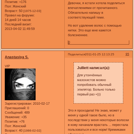
Позитив:
+176
Девочки, я кстати хотела поделиться
Пол:
Женский
впечатлениями от прочитанного.
Возраст:
50
[1975-12-03]
Обязательно напишу в
Провел на форуме:
соответствующей теме.
14 дней 14 часов
Последний визит:
Но вот удаление волос с помощью
2013-04-02 11:49:59
нитки. Это еще мне кажется
болезненнее.
0
95
Поделиться
2011-01-25 12:13:25
Anastasiya S.
VIP
Julliett написал(а):
Для утончённых
мазохистов можно
попробовать обычный
эпилятор. Больно только
первый раз =)))
Зарегистрирован
: 2010-02-17
Приглашений:
0
Это я проходила! Не знаю, может у
Сообщений:
489
меня у одной такое было, но в
Уважение:
+35
последствии у меня некоторые волоски
Позитив:
+76
в кожу начанали врастать ... перестала
Пол:
Женский
пользоваться и все норм! Кремиками
Возраст:
40
[1986-02-02]