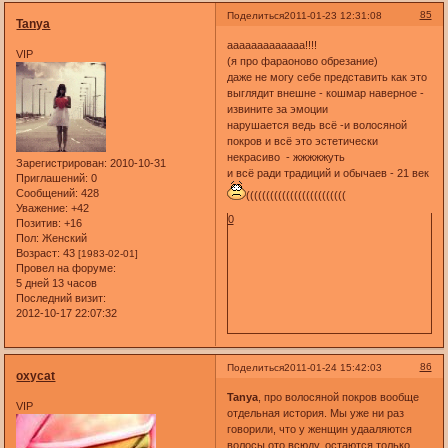
85
Поделиться
2011-01-23 12:31:08
Tanya
ааааааааааааа!!!!
VIP
(я про фараоново обрезание)
даже не могу себе представить как это
выглядит внешне - кошмар наверное -
извините за эмоции
нарушается ведь всё -и волосяной
покров и всё это эстетически
некрасиво - жжжжжуть
Зарегистрирован
: 2010-10-31
и всё ради традиций и обычаев - 21 век
Приглашений:
0
Сообщений:
428
(((((((((((((((((((((((((
Уважение:
+42
0
Позитив:
+16
Пол:
Женский
Возраст:
43
[1983-02-01]
Провел на форуме:
5 дней 13 часов
Последний визит:
2012-10-17 22:07:32
86
Поделиться
2011-01-24 15:42:03
oxycat
Tanya
, про волосяной покров вообще
VIP
отдельная история. Мы уже ни раз
говорили, что у женщин удааляются
волосы ото всюду, остаются только