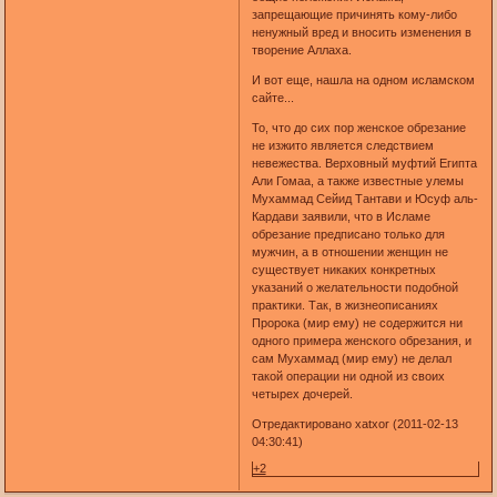
запрещающие причинять кому-либо
ненужный вред и вносить изменения в
творение Аллаха.
И вот еще, нашла на одном исламском
сайте...
То, что до сих пор женское обрезание
не изжито является следствием
невежества. Верховный муфтий Египта
Али Гомаа, а также известные улемы
Мухаммад Сейид Тантави и Юсуф аль-
Кардави заявили, что в Исламе
обрезание предписано только для
мужчин, а в отношении женщин не
существует никаких конкретных
указаний о желательности подобной
практики. Так, в жизнеописаниях
Пророка (мир ему) не содержится ни
одного примера женского обрезания, и
сам Мухаммад (мир ему) не делал
такой операции ни одной из своих
четырех дочерей.
Отредактировано xatxor (2011-02-13
04:30:41)
+2