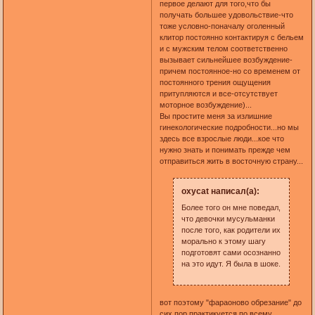
первое делают для того,что бы
получать большее удовольствие-что
тоже условно-поначалу оголенный
клитор постоянно контактируя с бельем
и с мужским телом соответственно
вызывает сильнейшее возбуждение-
причем постоянное-но со временем от
постоянного трения ощущения
притупляются и все-отсутствует
моторное возбуждение)...
Вы простите меня за излишние
гинекологические подробности...но мы
здесь все взрослые люди...кое что
нужно знать и понимать прежде чем
отправиться жить в восточную страну...
oxycat написал(а):
Более того он мне поведал,
что девочки мусульманки
после того, как родители их
морально к этому шагу
подготовят сами осознанно
на это идут. Я была в шоке.
вот поэтому "фараоново обрезание" до
сих пор практикуется по всему