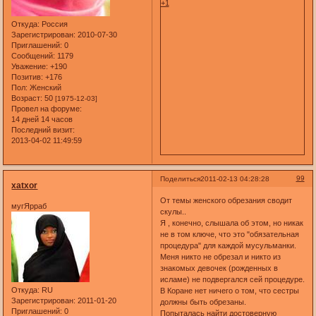
+1
Откуда:
Россия
Зарегистрирован
: 2010-07-30
Приглашений:
0
Сообщений:
1179
Уважение:
+190
Позитив:
+176
Пол:
Женский
Возраст:
50
[1975-12-03]
Провел на форуме:
14 дней 14 часов
Последний визит:
2013-04-02 11:49:59
99
Поделиться
2011-02-13 04:28:28
xatxor
От темы женского обрезания сводит
мугЯрраб
скулы..
Я , конечно, слышала об этом, но никак
не в том ключе, что это "обязательная
процедура" для каждой мусульманки.
Меня никто не обрезал и никто из
знакомых девочек (рожденных в
исламе) не подвергался сей процедуре.
Откуда:
RU
В Коране нет ничего о том, что сестры
Зарегистрирован
: 2011-01-20
должны быть обрезаны.
Приглашений:
0
Попыталась найти достоверную