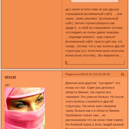
да у меня кстати тоже не раз друзья
спрашивали [взломанный сайт] ....они
такие...прям умиляют [взломанный
сайт] (вечно глупые вопросы как
здадут)...а твой не спрашивает потому
что видимо не очень давно знакомы
....подожди немного...еще спросит
[взломанный сайт] просто для нас это
чуждо...потому что у нас волосы другой
структуры (а у египтянок руки оооочень
волосатые) поэтому...без вариантов....
0
91
Поделиться
2011-01-24 20:49:26
oxycat
Девочки мои дорогие. "шугаринг"-это
VIP
искры из глаз. Один раз делала в
области бикини, так горело все
таккккккк! Это ужасно больно. Но после
этого волосы становятся другой
структуры. На ногах мне говорили
также больно как и в области бикини.
Пробовала только там....но
рассказывали что на ногах тоже самое.
Но болевой порок у всех людей разный.
Я спрашивала у косметолога, она