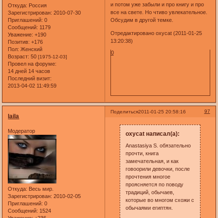
и потом уже забыли и про книгу и про
Откуда:
Россия
все на свете. Но чтиво увлекательное.
Зарегистрирован
: 2010-07-30
Приглашений:
0
Обсудим в другой темке.
Сообщений:
1179
Отредактировано oxycat (2011-01-25
Уважение:
+190
13:20:38)
Позитив:
+176
Пол:
Женский
0
Возраст:
50
[1975-12-03]
Провел на форуме:
14 дней 14 часов
Последний визит:
2013-04-02 11:49:59
97
Поделиться
2011-01-25 20:58:16
laila
Модератор
oxycat написал(а):
Anastasiya S. обязательно
прочти, книга
замечательная, и как
говоорили девочки, после
прочтения многое
проясняется по поводу
Откуда:
Весь мир.
традиций, обычаев,
Зарегистрирован
: 2010-02-05
которые во многом схожи с
Приглашений:
0
обычаями египтян.
Сообщений:
1524
Уважение:
+236