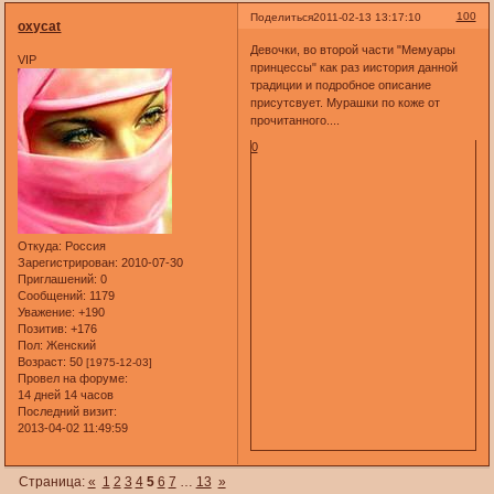
100
Поделиться
2011-02-13 13:17:10
oxycat
Девочки, во второй части "Мемуары
VIP
принцессы" как раз иистория данной
традиции и подробное описание
присутсвует. Мурашки по коже от
прочитанного....
0
Откуда:
Россия
Зарегистрирован
: 2010-07-30
Приглашений:
0
Сообщений:
1179
Уважение:
+190
Позитив:
+176
Пол:
Женский
Возраст:
50
[1975-12-03]
Провел на форуме:
14 дней 14 часов
Последний визит:
2013-04-02 11:49:59
Страница:
«
1
2
3
4
5
6
7
…
13
»