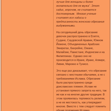
лучше для женщины и более
желательно для ее мужа". Этот
хадис, впрочем, не считается
достоверным. Многие ученые
считают все хадисы о
предписанности женского обрезания
выдуманными.
На сегодняшний день обрезание
девочек распространено в Египте,
Судане, Саудовской Аравии, Южном
Йемене, Объединенных Арабских
Эмиратах, Бахрейне, Омане,
Малайзии, Пакистане, Индонезии и на
Филиппинах. Однако оно не
производится в Иране, Ираке, Алжире,
Ливии, Марокко и Тунисе.
Это еще раз доказывает, что обрезание
связано с местными обычаями, а не с
требованиями Ислама. Обрезание
было распространено среди
доисламских племен. Ислам не
установил прямого запрета на него, так
же как и на многие другие традиции. В
этом проявилась терпимость религии,
а не ее жестокость, как утверждают
многие. Вместе с тем следует помнить
общие положения Ислама,