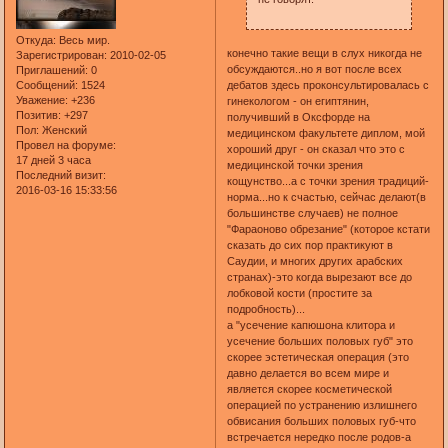
Откуда:
Весь мир.
конечно такие вещи в слух никогда не
Зарегистрирован
: 2010-02-05
обсуждаются..но я вот после всех
Приглашений:
0
Сообщений:
1524
дебатов здесь проконсультировалась с
Уважение:
+236
гинекологом - он египтянин,
Позитив:
+297
получивший в Оксфорде на
Пол:
Женский
медицинском факультете диплом, мой
Провел на форуме:
хороший друг - он сказал что это с
17 дней 3 часа
медицинской точки зрения
Последний визит:
кощунство...а с точки зрения традиций-
2016-03-16 15:33:56
норма...но к счастью, сейчас делают(в
большинстве случаев) не полное
"Фараоново обрезание" (которое кстати
сказать до сих пор практикуют в
Саудии, и многих других арабских
странах)-это когда вырезают все до
лобковой кости (простите за
подробность)...
а "усечение капюшона клитора и
усечение больших половых губ" это
скорее эстетическая операция (это
давно делается во всем мире и
является скорее косметической
операцией по устранению излишнего
обвисания больших половых губ-что
встречается нередко после родов-а