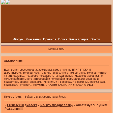
Форум
Участники
Правила
Поиск
Регистрация
Войти
Активные темы
Объявление
Если вы интересуетесь арабским языком, а именно ЕГИПЕТСКИМ
ДИАЛЕКТОМ, Если вы любите Египет и всё, что с ним связано, Если вы хотите
узнать больше... то, добро пожаловать на наш форум! Надеюсь здесь вы не
только найдете много интересной и полезной информации для себя, но и
поделитесь своими знаниями, мнениями и вопросами с нами! Мы всегда рады
подсказать, ответить, обсудить... АХЛЯН УАСАХЛЯН!!! ВАША АРАБИ :)
Привет, Гость!
Войдите
или
зарегистрируйтесь
.
»
Египетский диалект
»
мабрУк (поздравляю)
»
Anastasiya S. c Днем
Рождения!!!