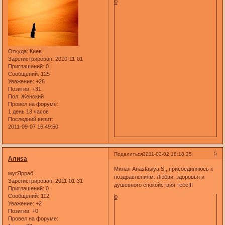
0
Откуда:
Киев
Зарегистрирован
: 2010-11-01
Приглашений:
0
Сообщений:
125
Уважение:
+26
Позитив:
+31
Пол:
Женский
Провел на форуме:
1 день 13 часов
Последний визит:
2011-09-07 16:49:50
5
Поделиться
2011-02-02 18:18:25
Алиsа
Милая Anastasiya S., присоединяюсь к
мугЯрраб
поздравлениям. Любви, здоровья и
Зарегистрирован
: 2011-01-31
душевного спокойствия тебе!!!
Приглашений:
0
Сообщений:
112
0
Уважение:
+2
Позитив:
+0
Провел на форуме: