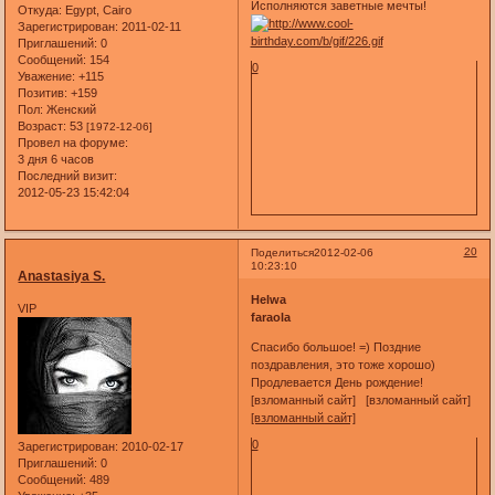
Исполняются заветные мечты!
Откуда:
Egypt, Cairo
Зарегистрирован
: 2011-02-11
Приглашений:
0
Сообщений:
154
0
Уважение:
+115
Позитив:
+159
Пол:
Женский
Возраст:
53
[1972-12-06]
Провел на форуме:
3 дня 6 часов
Последний визит:
2012-05-23 15:42:04
20
Поделиться
2012-02-06
10:23:10
Anastasiya S.
Helwa
VIP
faraola
Спасибо большое! =) Поздние
поздравления, это тоже хорошо)
Продлевается День рождение!
[взломанный сайт] [взломанный сайт]
[взломанный сайт]
0
Зарегистрирован
: 2010-02-17
Приглашений:
0
Сообщений:
489