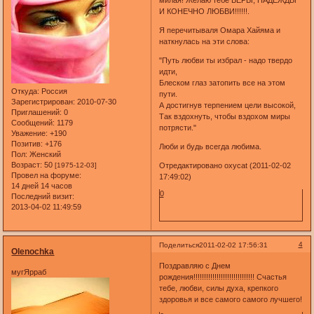
милая! Желаю тебе ВЕРЫ, НАДЕЖДЫ
И КОНЕЧНО ЛЮБВИ!!!!!!.
Я перечитываля Омара Хайяма и
наткнулась на эти слова:
"Путь любви ты избрал - надо твердо
идти,
Блеском глаз затопить все на этом
Откуда:
Россия
пути.
Зарегистрирован
: 2010-07-30
А достигнув терпением цели высокой,
Приглашений:
0
Так вздохнуть, чтобы вздохом миры
Сообщений:
1179
потрясти."
Уважение:
+190
Позитив:
+176
Люби и будь всегда любима.
Пол:
Женский
Возраст:
50
[1975-12-03]
Отредактировано oxycat (2011-02-02
Провел на форуме:
17:49:02)
14 дней 14 часов
0
Последний визит:
2013-04-02 11:49:59
4
Поделиться
2011-02-02 17:56:31
Olenochka
Поздравляю с Днем
мугЯрраб
рождения!!!!!!!!!!!!!!!!!!!!!!!!!!!!! Счастья
тебе, любви, силы духа, крепкого
здоровья и все самого самого лучшего!