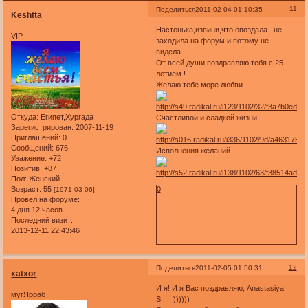
11
Поделиться
2011-02-04 01:10:35
Keshtta
Настенька,извини,что опоздала...не
VIP
заходила на форум и потому не
видела....
От всей души поздравляю тебя с 25
летием !
Желаю тебе море любви
Откуда:
Египет,Хургада
Счастливой и сладкой жизни
Зарегистрирован
: 2007-11-19
Приглашений:
0
Сообщений:
676
Исполнения желаний
Уважение:
+72
Позитив:
+87
Пол:
Женский
Возраст:
55
0
[1971-03-06]
Провел на форуме:
4 дня 12 часов
Последний визит:
2013-12-11 22:43:46
12
Поделиться
2011-02-05 01:50:31
xatxor
И я! И я Вас поздравляю, Anastasiya
мугЯрраб
S.!!!! ))))))