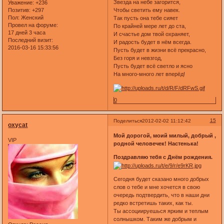
Звезда на небе загорится,
Уважение:
+236
Чтобы светить ему навек.
Позитив:
+297
Пол:
Женский
Так пусть она тебе сияет
Провел на форуме:
По крайней мере лет до ста,
17 дней 3 часа
И счастье дом твой охраняет,
Последний визит:
И радость будет в нём всегда.
2016-03-16 15:33:56
Пусть будет в жизни всё прекрасно,
Без горя и невзгод,
Пусть будет всё светло и ясно
На много-много лет вперёд!
0
15
Поделиться
2012-02-02 11:12:42
oxycat
Мой дорогой, моий милый, добрый ,
VIP
родной человечек! Настенька!
Поздравляю тебя с Днём рождения.
Сегодня будет сказано много добрых
слов о тебе и мне хочется в свою
очередь подтвердить, что в наши дни
редко встретишь таких, как ты.
Ты ассоциируешься ярким и теплым
солнышком. Таким же добрым и