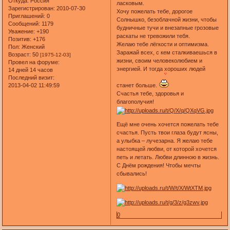
Откуда:
Россия
ласковым.
Зарегистрирован
: 2010-07-30
Хочу пожелать тебе, дорогое
Приглашений:
0
Солнышко, безоблачной жизни, чтобы
Сообщений:
1179
будничные тучи и внезапные грозовые
Уважение:
+190
раскаты не тревожили тебя.
Позитив:
+176
Желаю тебе лёгкости и оптимизма.
Пол:
Женский
Заражай всех, с кем сталкиваешься в
Возраст:
50
[1975-12-03]
жизни, своим человеколюбием и
Провел на форуме:
энергией. И тогда хороших людей
14 дней 14 часов
Последний визит:
2013-04-02 11:49:59
станет больше.
Счастья тебе, здоровья и
благополучия!
Ещё мне очень хочется пожелать тебе
счастья. Пусть твои глаза будут ясны,
а улыбка – лучезарна. Я желаю тебе
настоящей любви, от которой хочется
петь и летать. Любви длинною в жизнь.
С Днём рождения! Чтобы мечты
сбывались!
0