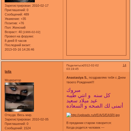
Зарегистрирован
: 2010-02-17
Приглашений:
0
Сообщений:
489
Уважение:
+35
Позитив:
+76
Пол:
Женский
Возраст:
40
[1986-02-02]
Провел на форуме:
8 дней 8 часов
Последний визит:
2013-03-16 14:26:46
14
Поделиться
2012-02-02
03:19:45
laila
Anastasiya S.
, поздравляю тебя с Днем
Модератор
твоего Рождения!!!
مبروك
كل سنه و انتي طيبه
عيد ميلاد سعيد
أتمنى لك الصحه و السعاده
Откуда:
Весь мир.
Зарегистрирован
: 2010-02-05
В предании старом говорится:
Приглашений:
0
Когда родится человек —
Сообщений:
1524