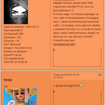
oxycat
, Оксана, милая моя! Тебе
отдельное спасибо! Я тут чуть не
расплакалась! =)
Я очень рада, что попала однажды на
этот сайт и познакомилась благодаря
ему с таким человечком [взломанный
сайт] ) И вообще, всех девочек люблю
Зарегистрирован
: 2010-02-17
и уважаю! Потому что, если бы не было
Приглашений:
0
здесь таких замечательных людей, не
Сообщений:
489
было бы тут так светло и тепло!!!
Уважение:
+35
Спасибо еще раз!
Позитив:
+76
[взломанный сайт]
Пол:
Женский
Возраст:
40
[1986-02-02]
0
Провел на форуме:
8 дней 8 часов
Последний визит:
2013-03-16 14:26:46
18
Поделиться
2012-02-03
21:56:53
Helwa
С ДНЕМ РОЖДЕНИЯ!
VIP
0