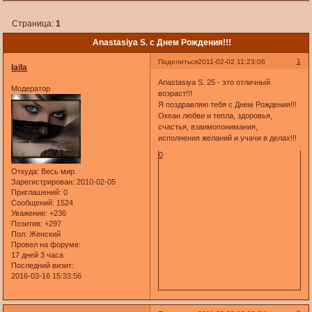
Страница:
1
Anastasiya S. c Днем Рождения!!!
1
Поделиться
2011-02-02 11:23:06
laila
Anastasiya S. 25 - это отличный
Модератор
возраст!!!
Я поздравляю тебя с Днем Рождения!!!
Океан любви и тепла, здоровья,
счастья, взаимопонимания,
исполнения желаний и учачи в делах!!!
0
Откуда:
Весь мир.
Зарегистрирован
: 2010-02-05
Приглашений:
0
Сообщений:
1524
Уважение:
+236
Позитив:
+297
Пол:
Женский
Провел на форуме:
17 дней 3 часа
Последний визит:
2016-03-16 15:33:56