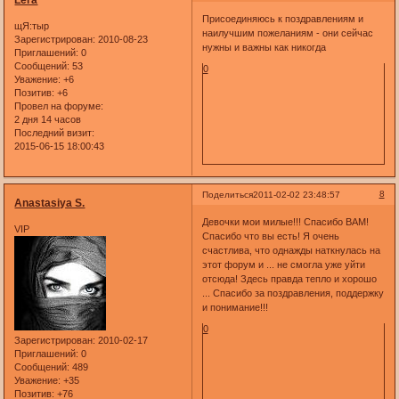
Присоединяюсь к поздравлениям и
щЯ:тыр
наилучшим пожеланиям - они сейчас
Зарегистрирован
: 2010-08-23
нужны и важны как никогда
Приглашений:
0
Сообщений:
53
0
Уважение:
+6
Позитив:
+6
Провел на форуме:
2 дня 14 часов
Последний визит:
2015-06-15 18:00:43
8
Поделиться
2011-02-02 23:48:57
Anastasiya S.
Девочки мои милые!!! Спасибо ВАМ!
VIP
Спасибо что вы есть! Я очень
счастлива, что однажды наткнулась на
этот форум и ... не смогла уже уйти
отсюда! Здесь правда тепло и хорошо
... Спасибо за поздравления, поддержку
и понимание!!!
0
Зарегистрирован
: 2010-02-17
Приглашений:
0
Сообщений:
489
Уважение:
+35
Позитив:
+76