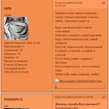
16
Поделиться
2012-02-02
22:38:02
Liona
Примите и мои самые искренние,
тАлиб
самые теплые пожелания счастья,
любви, гармонии и радости.
Будь самой веселой и самой
счастливой,
Хорошей и нежной и самой красивой.
Будь самой внимательной, самой
Зарегистрирован
: 2011-11-01
любимой,
Приглашений:
0
Простой, обаятельной, неповторимой,
Сообщений:
33
И доброй, и строгой, и слабой, и
Уважение:
+6
сильной.
Позитив:
+0
Пусть беды уходят с дороги в
Провел на форуме:
бессилье.
8 часов 33 минуты
Пусть сбудется все, что ты хочешь
Последний визит:
сама.
2013-06-03 21:41:03
Любви тебе, веры, надежды, добра!
0
17
Поделиться
2012-02-03 11:29:08
Anastasiya S.
Девочки, спасибо Вам огромное!!!
VIP
[взломанный сайт]