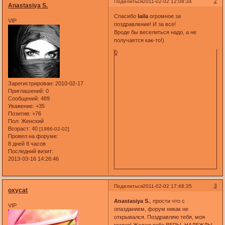
2
Поделиться
2011-02-02 12:08:34
Anastasiya S.
Спасибо
laila
огромное за
VIP
поздравление! И за все!
Вроде бы веселиться надо, а не
получается как-то!)
0
Зарегистрирован
: 2010-02-17
Приглашений:
0
Сообщений:
489
Уважение:
+35
Позитив:
+76
Пол:
Женский
Возраст:
40
[1986-02-02]
Провел на форуме:
8 дней 8 часов
Последний визит:
2013-03-16 14:26:46
3
Поделиться
2011-02-02 17:48:35
oxycat
Anastasiya S.
, прости что с
VIP
опазданием, форум никак не
открывался. Поздравляю тебя, моя