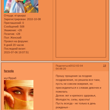
Откуда:
el qauqaz
Зарегистрирован
: 2010-10-08
Приглашений:
0
Сообщений:
508
Уважение:
+26
Позитив:
+28
Пол:
Женский
Провел на форуме:
9 дней 20 часов
Последний визит:
2015-07-06 19:07:51
19
Поделиться
2012-02-04
04:48:20
faraola
Прошу прощения за поздние
мугЯрраб
поздравления, но решила все-таки,
пусть не совсем вовремя, но
присоединиться к словам девочек и
пожелать
Долгих лет и крепкого здоровья,
Молодости, силы, красоты!
Пусть всегда - не только в день
рожденья -