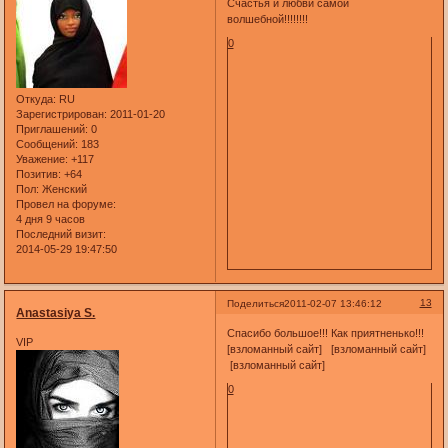
Счастья и любви самой
волшебной!!!!!!!!
0
Откуда:
RU
Зарегистрирован
: 2011-01-20
Приглашений:
0
Сообщений:
183
Уважение:
+117
Позитив:
+64
Пол:
Женский
Провел на форуме:
4 дня 9 часов
Последний визит:
2014-05-29 19:47:50
13
Поделиться
2011-02-07 13:46:12
Anastasiya S.
Спасибо большое!!! Как приятненько!!!
VIP
[взломанный сайт] [взломанный сайт]
[взломанный сайт]
0