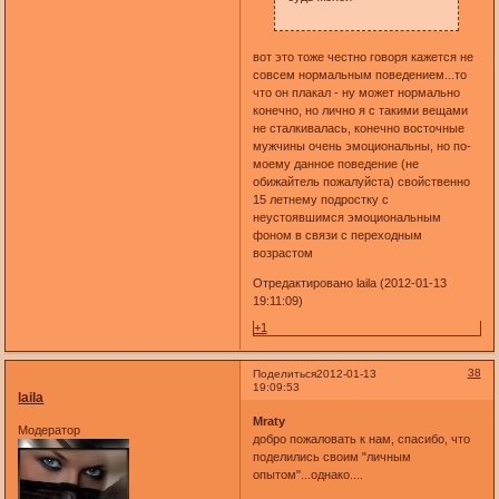
вот это тоже честно говоря кажется не
совсем нормальным поведением...то
что он плакал - ну может нормально
конечно, но лично я с такими вещами
не сталкивалась, конечно восточные
мужчины очень эмоциональны, но по-
моему данное поведение (не
обижайтель пожалуйста) свойственно
15 летнему подростку с
неустоявшимся эмоциональным
фоном в связи с переходным
возрастом
Отредактировано laila (2012-01-13
19:11:09)
+1
38
Поделиться
2012-01-13
19:09:53
laila
Mraty
Модератор
добро пожаловать к нам, спасибо, что
поделились своим "личным
опытом"...однако....