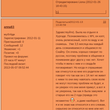
Отредактировано Liona (2012-01-26
18:43:15)
+1
33
Поделиться
2012-01-13
13:40:59
anna83
Здравствуйте). Была на отдыхе в
мубтАди
Хургаде. Познакомилась с МЧ, он копт,
Зарегистрирован
: 2012-01-11
очень религиозный, хотя по виду и не
Приглашений:
0
скажешь. Уже 3,5 месяца мы каждый
Сообщений:
12
день созваниваемся и общаемся по
Уважение:
+1
Скайпу. Он очень хорошо говорит по
Позитив:
+0
русски, поэтому проблем в общении и
Провел на форуме:
понимании друг друга у нас нет. Хочет
23 часа 47 минут
чтобы я жила с ним и о свадьбе
Последний визит:
2013-05-07 09:52:44
поговаривает. Но когда я спрашиваю
как отнесутся ко мне его родители он
говорит что так как он с 14 лет не живет
с ними то они ему навязать свою волю
не могут поэтому проблем не будет, и
он уверен что они меня примут, а вот я
не уверенна, так как я была замужем и
старше его на 2 года (правда это
незаметно
, а даже наоборот). Вот
я и не знаю как относится к его словам,
серьезно он относится ко мне или нет.