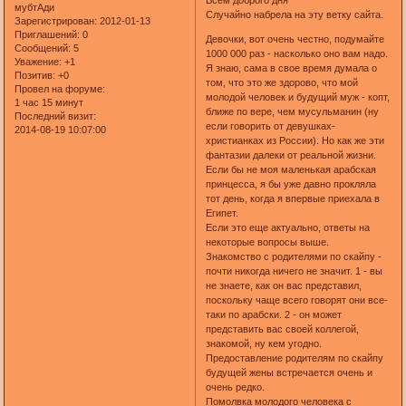
мубтАди
Случайно набрела на эту ветку сайта.
Зарегистрирован
: 2012-01-13
Приглашений:
0
Девочки, вот очень честно, подумайте
Сообщений:
5
1000 000 раз - насколько оно вам надо.
Уважение:
+1
Я знаю, сама в свое время думала о
Позитив:
+0
том, что это же здорово, что мой
Провел на форуме:
молодой человек и будущий муж - копт,
1 час 15 минут
ближе по вере, чем мусульманин (ну
Последний визит:
если говорить от девушках-
2014-08-19 10:07:00
христианках из России). Но как же эти
фантазии далеки от реальной жизни.
Если бы не моя маленькая арабская
принцесса, я бы уже давно прокляла
тот день, когда я впервые приехала в
Египет.
Если это еще актуально, ответы на
некоторые вопросы выше.
Знакомство с родителями по скайпу -
почти никогда ничего не значит. 1 - вы
не знаете, как он вас представил,
поскольку чаще всего говорят они все-
таки по арабски. 2 - он может
представить вас своей коллегой,
знакомой, ну кем угодно.
Предоставление родителям по скайпу
будущей жены встречается очень и
очень редко.
Помолвка молодого человека с