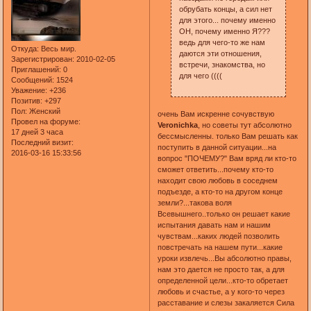
обрубать концы, а сил нет
для этого... почему именно
ОН, почему именно Я???
ведь для чего-то же нам
Откуда:
Весь мир.
даются эти отношения,
Зарегистрирован
: 2010-02-05
встречи, знакомства, но
Приглашений:
0
для чего ((((
Сообщений:
1524
Уважение:
+236
Позитив:
+297
Пол:
Женский
очень Вам искренне сочувствую
Провел на форуме:
Veronichka
, но советы тут абсолютно
17 дней 3 часа
бессмысленны. только Вам решать как
Последний визит:
поступить в данной ситуации...на
2016-03-16 15:33:56
вопрос "ПОЧЕМУ?" Вам вряд ли кто-то
сможет ответить...почему кто-то
находит свою любовь в соседнем
подъезде, а кто-то на другом конце
земли?...такова воля
Всевышнего..только он решает какие
испытания давать нам и нашим
чувствам...каких людей позволить
повстречать на нашем пути...какие
уроки извлечь...Вы абсолютно правы,
нам это дается не просто так, а для
определенной цели...кто-то обретает
любовь и счастье, а у кого-то через
расставание и слезы закаляется Сила