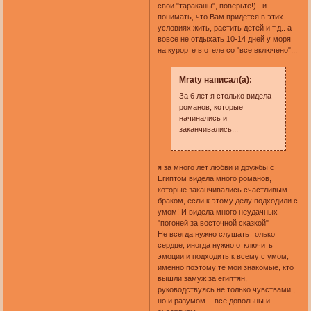
свои "тараканы", поверьте!)...и
понимать, что Вам придется в этих
условиях жить, растить детей и т.д.. а
вовсе не отдыхать 10-14 дней у моря
на курорте в отеле со "все включено"...
Mraty написал(а):
За 6 лет я столько видела
романов, которые
начинались и
заканчивались...
я за много лет любви и дружбы с
Египтом видела много романов,
которые заканчивались счастливым
браком, если к этому делу подходили с
умом! И видела много неудачных
"погоней за восточной сказкой"
Не всегда нужно слушать только
сердце, иногда нужно отключить
эмоции и подходить к всему с умом,
именно поэтому те мои знакомые, кто
вышли замуж за египтян,
руководствуясь не только чувствами ,
но и разумом - все довольны и