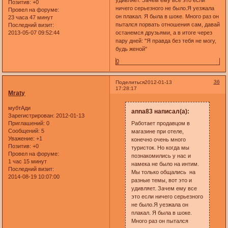
удивляет. Зачем ему все это если
Позитив:
+0
ничего серьезного не было.Я уезжала
Провел на форуме:
он плакал. Я была в шоке. Много раз он
23 часа 47 минут
пытался порвать отношения сам, давай
Последний визит:
2013-05-07 09:52:44
останемся друзьями, а в итоге через
пару дней: "Я правда без тебя не могу,
будь женой"
0
36
Поделиться
2012-01-13
17:28:17
Mraty
мубтАди
anna83 написал(а):
Зарегистрирован
: 2012-01-13
Приглашений:
0
Работает продавцом в
Сообщений:
5
магазине при отеле,
Уважение:
+1
конечно очень много
Позитив:
+0
туристок. Но когда мы
Провел на форуме:
познакомились у нас и
1 час 15 минут
намека не было на интим.
Последний визит:
Мы только общались на
2014-08-19 10:07:00
разные темы, вот это и
удивляет. Зачем ему все
это если ничего серьезного
не было.Я уезжала он
плакал. Я была в шоке.
Много раз он пытался