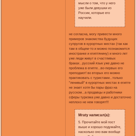
мысли о том, что у него
уже были девушки из
России, которые его
научили.
не согласна, могу привести много
примеров знакомства будущих
супругов в курортных местах (так как
там в общем-то и можно познакомится
иностранке и египтянину) и много лет
уже люди живут в счастливых
браках...русский язык уже давно не
проблема в египте...во-первых его
преподают! во вторых его можно
практиковать с туристами...только
"ленивый" в курортных местах в египте
не знает хотя бы пары фраз на
русском...а продавцы и работники
сферы туризма уже давно и достаточно
неплохо не нем говорят!!!
Mraty написал(а):
5. Прочитайте мой пост
выше и хорошо подумайте,
насколько оно вам вообще