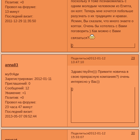
поскольку я тоже познакомилась с
Позитив:
+0
одним молодым человеком из Египта,
Провел на форуме:
он копт. Теперь мне хочется побольше
13 минут
разузнать о их традициях и нравах.
Последний визит:
2011-12-29 11:35:50
Ясмин, Вы сказали, что много знаете о
коптах. Очень бы хотелось с Вами
поговорить:) Как можно с Вами
связаться?
0
29
Поделиться
2012-01-12
13:47:10
anna83
Здравствуйте))) Примите новичка в
мубтАди
свою прекрасную компанию?) очень
Зарегистрирован
: 2012-01-11
интересно у Вас))
Приглашений:
0
Сообщений:
12
0
Уважение:
+1
Позитив:
+0
Провел на форуме:
23 часа 47 минут
Последний визит:
2013-05-07 09:52:44
30
Поделиться
2012-01-12
15:33:07
oxycat