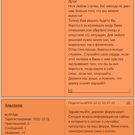
Духа!
Но в любом случае, Бог никогда не дает
нам больше того, что мы можем
вынести!
Только Вам решать будете Вы
бороться за возникшие меду Вами
отношения или обрубите концы и
отпустите эту ситуацию. Для любого
решения нужно много сил, как
моральных так и физических...
Отпустить проще, бороться всегда
сложнее...Слушайте свое сердце, если
этот человек и Ваши с ним чувства
заслуживают того, что бы за них
бороться, тогда ищите в себе
силы...если нет, отпускайте...
Держите нос выше, и помните, что
дорогу осилит идущий!!!
+2
28
Поделиться
2011-12-11 03:37:43
Anastasia
Здравствуйте, дорогие форумчане!!
мубтАди
Сегодня искала информацию на сайтах
Зарегистрирован
: 2011-12-11
в интернете о коптах и случайно
Приглашений:
0
наткнулась на ваш форум. Меня очень
Сообщений:
1
заинтересовала тема о коптах,
Уважение:
+0