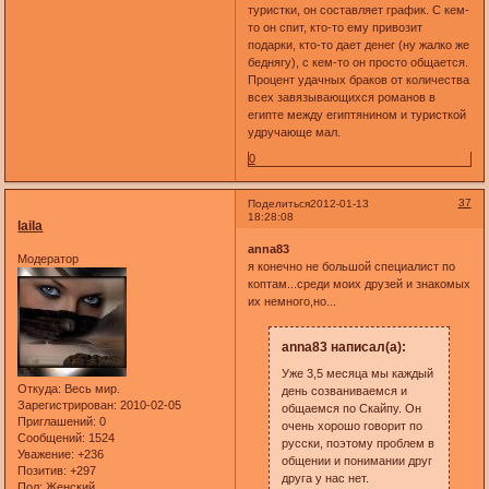
туристки, он составляет график. С кем-
то он спит, кто-то ему привозит
подарки, кто-то дает денег (ну жалко же
беднягу), с кем-то он просто общается.
Процент удачных браков от количества
всех завязывающихся романов в
египте между египтянином и туристкой
удручающе мал.
0
37
Поделиться
2012-01-13
18:28:08
laila
anna83
Модератор
я конечно не большой специалист по
коптам...среди моих друзей и знакомых
их немного,но...
anna83 написал(а):
Уже 3,5 месяца мы каждый
Откуда:
Весь мир.
день созваниваемся и
Зарегистрирован
: 2010-02-05
общаемся по Скайпу. Он
Приглашений:
0
очень хорошо говорит по
Сообщений:
1524
русски, поэтому проблем в
Уважение:
+236
общении и понимании друг
Позитив:
+297
друга у нас нет.
Пол:
Женский