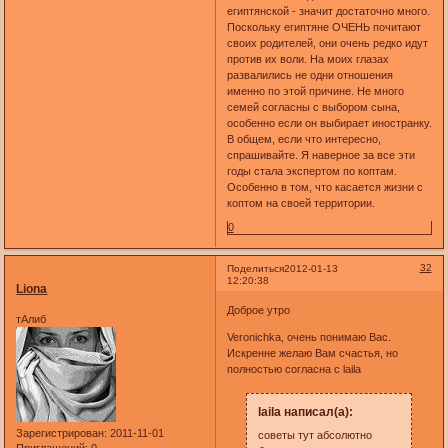
египтянской - значит достаточно много.
Поскольку египтяне ОЧЕНЬ почитают
своих родителей, они очень редко идут
против их воли. На моих глазах
развалились не одни отношения
именно по этой причине. Не много
семей согласны с выбором сына,
особенно если он выбирает иностранку.
В общем, если что интересно,
спрашивайте. Я наверное за все эти
годы стала экспертом по коптам.
Особенно в том, что касается жизни с
коптом на своей территории.
0
32
Поделиться
2012-01-13
12:20:38
Liona
Доброе утро
тАлиб
Veronichka, очень понимаю Вас.
Искренне желаю Вам счастья, но
полностью согласна с laila
laila написал(а):
Зарегистрирован
: 2011-11-01
советы тут абсолютно
Приглашений:
0