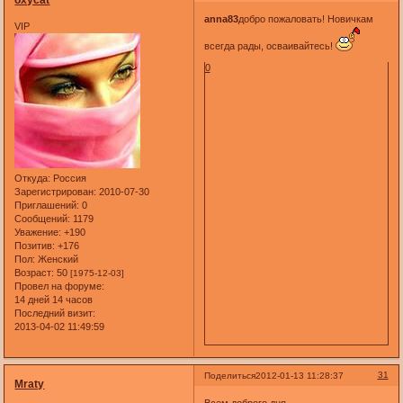
anna83
добро пожаловать! Новичкам
VIP
всегда рады, осваивайтесь!
0
Откуда:
Россия
Зарегистрирован
: 2010-07-30
Приглашений:
0
Сообщений:
1179
Уважение:
+190
Позитив:
+176
Пол:
Женский
Возраст:
50
[1975-12-03]
Провел на форуме:
14 дней 14 часов
Последний визит:
2013-04-02 11:49:59
31
Поделиться
2012-01-13 11:28:37
Mraty
Всем доброго дня