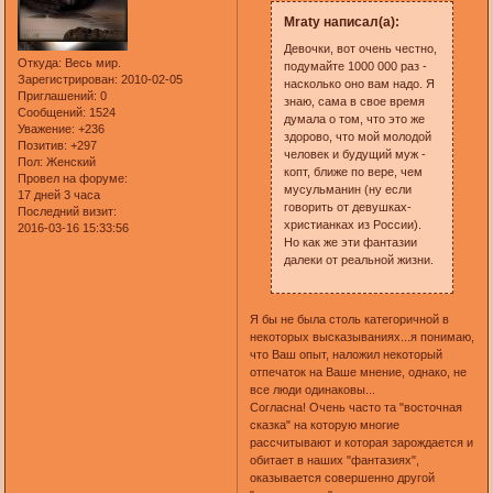
Mraty написал(а):
Девочки, вот очень честно,
Откуда:
Весь мир.
подумайте 1000 000 раз -
Зарегистрирован
: 2010-02-05
насколько оно вам надо. Я
Приглашений:
0
знаю, сама в свое время
Сообщений:
1524
думала о том, что это же
Уважение:
+236
здорово, что мой молодой
Позитив:
+297
человек и будущий муж -
Пол:
Женский
копт, ближе по вере, чем
Провел на форуме:
мусульманин (ну если
17 дней 3 часа
говорить от девушках-
Последний визит:
христианках из России).
2016-03-16 15:33:56
Но как же эти фантазии
далеки от реальной жизни.
Я бы не была столь категоричной в
некоторых высказываниях...я понимаю,
что Ваш опыт, наложил некоторый
отпечаток на Ваше мнение, однако, не
все люди одинаковы...
Согласна! Очень часто та "восточная
сказка" на которую многие
рассчитывают и которая зарождается и
обитает в наших "фантазиях",
оказывается совершенно другой