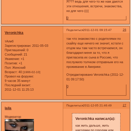
Я??? ведь для чего-то же нам даются
эти отношения, встречи, знакомства,
но для чего ((((
0
26
Поделиться
2011-12-01 09:15:47
Veronichka
так что знакомство с родителями по
тАлиб
скайпу еще ничего не значит, кстати с
Зарегистрирован
: 2011-05-03
отцом мы там часто встречаемся, он
Приглашений:
0
благодарил меня за то, что я
Сообщений:
21
пригласила их сына в Россию, что
Уважение:
+1
послужило толчком отправным его на
Позитив:
+1
проживание в Америке.
Пол:
Женский
Возраст:
40
[1986-02-10]
Отредактировано Veronichka (2011-12-
Провел на форуме:
01 09:17:50)
9 часов 35 минут
Последний визит:
0
2011-12-01 11:25:13
27
Поделиться
2011-12-05 21:46:49
laila
Модератор
Veronichka написал(а):
как жить дальше, жить
наездами по городам или