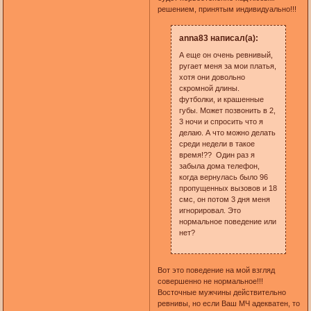
решением, принятым индивидуально!!!
anna83 написал(а):
А еще он очень ревнивый,
ругает меня за мои платья,
хотя они довольно
скромной длины.
футболки, и крашенные
губы. Может позвонить в 2,
3 ночи и спросить что я
делаю. А что можно делать
среди недели в такое
время!?? Один раз я
забыла дома телефон,
когда вернулась было 96
пропущенных вызовов и 18
смс, он потом 3 дня меня
игнорировал. Это
нормальное поведение или
нет?
Вот это поведение на мой взгляд
совершенно не нормальное!!!
Восточные мужчины действительно
ревнивы, но если Ваш МЧ адекватен, то