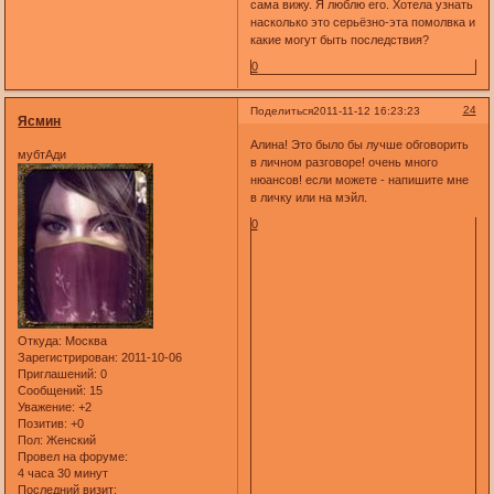
сама вижу. Я люблю его. Хотела узнать
насколько это серьёзно-эта помолвка и
какие могут быть последствия?
0
24
Поделиться
2011-11-12 16:23:23
Ясмин
Алина! Это было бы лучше обговорить
мубтАди
в личном разговоре! очень много
нюансов! если можете - напишите мне
в личку или на мэйл.
0
Откуда:
Москва
Зарегистрирован
: 2011-10-06
Приглашений:
0
Сообщений:
15
Уважение:
+2
Позитив:
+0
Пол:
Женский
Провел на форуме:
4 часа 30 минут
Последний визит: