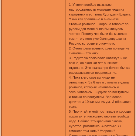
1. У меня вообще вызывают
настороженность молодые люди из
курортных мест типа Хургады и Шарма.
У ник как правильно в анамнезе
столько романов... Хорошо говорит по-
русски для меня было бы минусом,
честно. Потому что были бы мысли о
том, что у него уже были девушки из
России, которые его научили.
2. Очень религиозный, хоть по виду не
скажешь - это как?
3. Родителю свою волю навяжут, и не
важно, со скольки лет он живет
отдельно. Это сказка про белого бычка
рассказывается неоднократно.
4. Пока к его словам никак не
относиться. За 6 лет я столько видела
романов, которые начинались и
заканчивались... Судите по поступкам
и только по поступкам. Все слова
делите на 10 как минимум. И обещания
тоже.
5. Прочитайте мой пост выше и хорошо
подумайте, насколько оно вам вообще
надо. Сейчас это красивая сказка,
чувства, романтика. А потом? Вы
сможете там жить? Уверены?
Относительно его переезда в Россию -