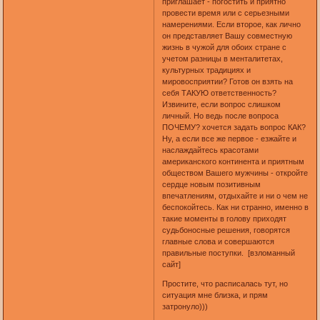
приглашает - погостить и приятно
провести время или с серьезными
намерениями. Если второе, как лично
он представляет Вашу совместную
жизнь в чужой для обоих стране с
учетом разницы в менталитетах,
культурных традициях и
мировосприятии? Готов он взять на
себя ТАКУЮ ответственность?
Извините, если вопрос слишком
личный. Но ведь после вопроса
ПОЧЕМУ? хочется задать вопрос КАК?
Ну, а если все же первое - езжайте и
наслаждайтесь красотами
американского континента и приятным
обществом Вашего мужчины - откройте
сердце новым позитивным
впечатлениям, отдыхайте и ни о чем не
беспокойтесь. Как ни странно, именно в
такие моменты в голову приходят
судьбоносные решения, говорятся
главные слова и совершаются
правильные поступки. [взломанный
сайт]
Простите, что расписалась тут, но
ситуация мне близка, и прям
затронуло)))