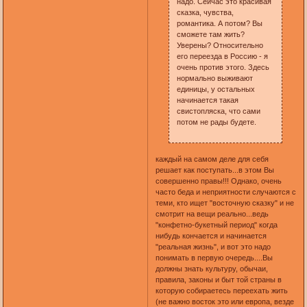
надо. Сейчас это красивая
сказка, чувства,
романтика. А потом? Вы
сможете там жить?
Уверены? Относительно
его переезда в Россию - я
очень против этого. Здесь
нормально выживают
единицы, у остальных
начинается такая
свистопляска, что сами
потом не рады будете.
каждый на самом деле для себя
решает как поступать...в этом Вы
совершенно правы!!! Однако, очень
часто беда и неприятности случаются с
теми, кто ищет "восточную сказку" и не
смотрит на вещи реально...ведь
"конфетно-букетный период" когда
нибудь кончается и начинается
"реальная жизнь", и вот это надо
понимать в первую очередь....Вы
должны знать культуру, обычаи,
правила, законы и быт той страны в
которую собираетесь переехать жить
(не важно восток это или европа, везде