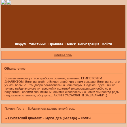
Форум
Участники
Правила
Поиск
Регистрация
Войти
Активные темы
Объявление
Если вы интересуетесь арабским языком, а именно ЕГИПЕТСКИМ
ДИАЛЕКТОМ, Если вы любите Египет и всё, что с ним связано, Если вы хотите
узнать больше... то, добро пожаловать на наш форум! Надеюсь здесь вы не
только найдете много интересной и полезной информации для себя, но и
поделитесь своими знаниями, мнениями и вопросами с нами! Мы всегда рады
подсказать, ответить, обсудить... АХЛЯН УАСАХЛЯН!!! ВАША АРАБИ :)
Привет, Гость!
Войдите
или
зарегистрируйтесь
.
»
Египетский диалект
»
мухА:дса (беседа)
»
Копты ...