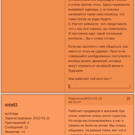
я очень против этого. Здесь нормально
выживают единицы, у остальных
начинается такая свистопляска, что
сами потом не рады будете.
6. Насчет ревности - вот представьте,
что у вас все хорошо, вы поженились.
И постоянно идет такой тотальный
контроль... Вы к этому готовы.
Если вы захотите с ним общаться, вас
никто от этого не удержит. Просто не
совершайте необдуманных поступков и
вообще резких движений, которые
могут отразиться на вашей жизни в
будущем.
Кем работает сей мол.чел.?
0
35
Поделиться
2012-01-13
16:31:07
anna83
Работает продавцом в магазине при
мубтАди
отеле, конечно очень много туристок.
Зарегистрирован
: 2012-01-11
Но когда мы познакомились у нас и
Приглашений:
0
намека не было на интим. Мы только
Сообщений:
12
общались на разные темы, вот это и
Уважение:
+1