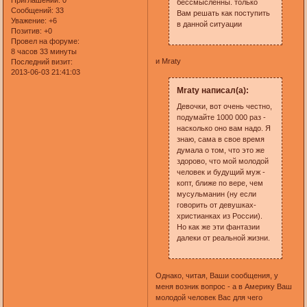
бессмысленны. только
Сообщений:
33
Вам решать как поступить
Уважение:
+6
в данной ситуации
Позитив:
+0
Провел на форуме:
8 часов 33 минуты
и Mraty
Последний визит:
2013-06-03 21:41:03
Mraty написал(а):
Девочки, вот очень честно,
подумайте 1000 000 раз -
насколько оно вам надо. Я
знаю, сама в свое время
думала о том, что это же
здорово, что мой молодой
человек и будущий муж -
копт, ближе по вере, чем
мусульманин (ну если
говорить от девушках-
христианках из России).
Но как же эти фантазии
далеки от реальной жизни.
Однако, читая, Ваши сообщения, у
меня возник вопрос - а в Америку Ваш
молодой человек Вас для чего