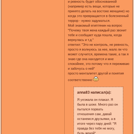
и ревность будет обоснованной
(например есть вещи, которые не
принято делать на востоке женщине) но
когда это превращается в болезненный
террор - нужно задуматься.
Мой знакомый египтянин на вопрос
"Почему твоя жена каждый раз звонит
тебе и сообщает куда пошла, когда
вернулась и т.д."
ответил: "Это не контроль, не ревность,
просто я волнуюсь за нее, мало ли что
может случится, времена такие, а так я
знаю где она находится и мне
спокойнее, это потому что я переживаю
и забочусь о ней"
просто менталитет другой и понятия
соответственно
anna83 написал(а):
Я уезжала он плакал. Я
была в шоке. Много раз он
пытался порвать
отношения сам, давай
останемся друзьями, а в
итоге через пару дней: "Я
правда без тебя не могу,
будь женой"