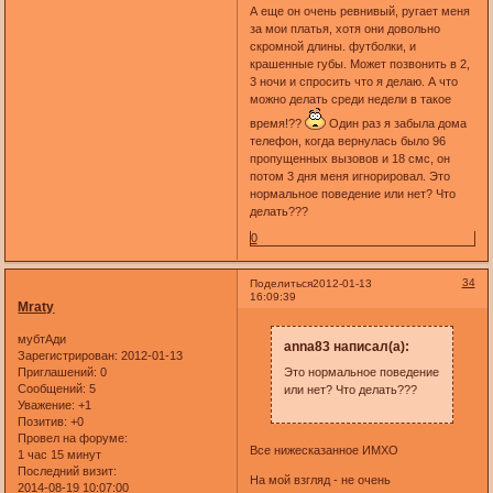
А еще он очень ревнивый, ругает меня
за мои платья, хотя они довольно
скромной длины. футболки, и
крашенные губы. Может позвонить в 2,
3 ночи и спросить что я делаю. А что
можно делать среди недели в такое
время!??
Один раз я забыла дома
телефон, когда вернулась было 96
пропущенных вызовов и 18 смс, он
потом 3 дня меня игнорировал. Это
нормальное поведение или нет? Что
делать???
0
34
Поделиться
2012-01-13
16:09:39
Mraty
мубтАди
anna83 написал(а):
Зарегистрирован
: 2012-01-13
Приглашений:
0
Это нормальное поведение
Сообщений:
5
или нет? Что делать???
Уважение:
+1
Позитив:
+0
Провел на форуме:
Все нижесказанное ИМХО
1 час 15 минут
Последний визит:
На мой взгляд - не очень
2014-08-19 10:07:00