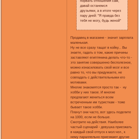
порвать отношения сам,
давай останемся
друзьями, а в итоге через
пару дней: "Я правда без
тебя не могу, будь женой"
Продавец в магазине - значит зарплата
маленькая.
Ну не все сразу тащат в койку... Вы
знаете, гадать о том, какие причины
заставляют египтянина делать что-то -
это занятие совершенно бесполезное,
можно изнасиловать свой мозг и все
равно то, что вы придумаете, не
совпадать с действительными его
мотивами.
Многие знакомятся просто так - ну
хобби у них такое. И многие
предлагают жениться всем
встреченным им туристкам - тоже
бывает такое хобби.
Плачут они часто, вот здесь поделите
на 1000, если не больше.
Смотрите на действия. Наиболее
частый сценарий - девушка приезжать
в каждый свой отпуск к мол.чел., к
нему параллельно приезжают другие