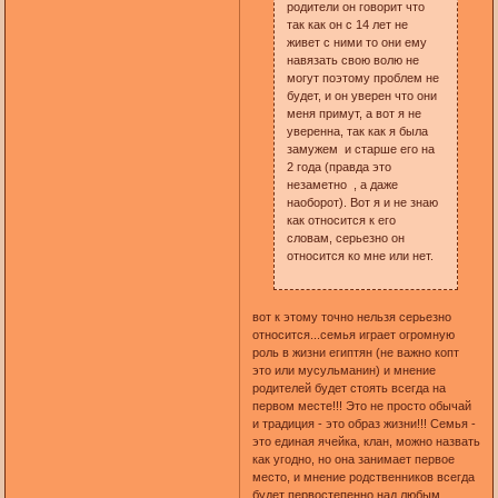
родители он говорит что
так как он с 14 лет не
живет с ними то они ему
навязать свою волю не
могут поэтому проблем не
будет, и он уверен что они
меня примут, а вот я не
уверенна, так как я была
замужем и старше его на
2 года (правда это
незаметно , а даже
наоборот). Вот я и не знаю
как относится к его
словам, серьезно он
относится ко мне или нет.
вот к этому точно нельзя серьезно
относится...семья играет огромную
роль в жизни египтян (не важно копт
это или мусульманин) и мнение
родителей будет стоять всегда на
первом месте!!! Это не просто обычай
и традиция - это образ жизни!!! Семья -
это единая ячейка, клан, можно назвать
как угодно, но она занимает первое
место, и мнение родственников всегда
будет первостепенно над любым