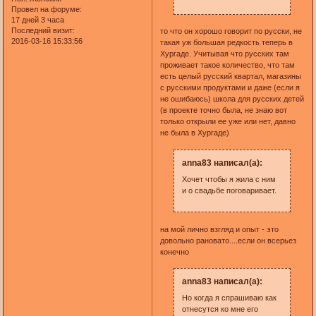
Провел на форуме:
17 дней 3 часа
Последний визит:
то что он хорошо говорит по русски, не
2016-03-16 15:33:56
такая уж большая редкость теперь в
Хургаде. Учитывая что русских там
проживает такое количество, что там
есть целый русский квартал, магазины
с русскими продуктами и даже (если я
не ошибаюсь) школа для русских детей
(в проекте точно была, не знаю вот
только открыли ее уже или нет, давно
не была в Хургаде)
anna83 написал(а):
Хочет чтобы я жила с ним
и о свадьбе поговаривает.
на мой лично взгляд и опыт - это
довольно рановато....если он всерьез
конечно
anna83 написал(а):
Но когда я спрашиваю как
отнесутся ко мне его