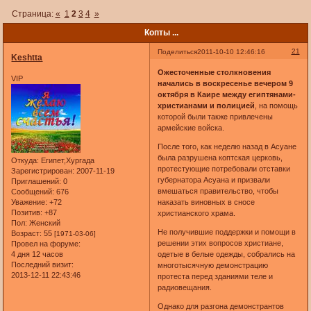
Страница:
«
1
2
3
4
»
Копты ...
21
Поделиться
2011-10-10 12:46:16
Keshtta
Ожесточенные столкновения
VIP
начались в воскресенье вечером 9
октября в Каире между египтянами-
христианами и полицией
, на помощь
которой были также привлечены
армейские войска.
После того, как неделю назад в Асуане
была разрушена коптская церковь,
Откуда:
Египет,Хургада
протестующие потребовали отставки
Зарегистрирован
: 2007-11-19
губернатора Асуана и призвали
Приглашений:
0
вмешаться правительство, чтобы
Сообщений:
676
Уважение:
+72
наказать виновных в сносе
Позитив:
+87
христианского храма.
Пол:
Женский
Не получившие поддержки и помощи в
Возраст:
55
[1971-03-06]
решении этих вопросов христиане,
Провел на форуме:
4 дня 12 часов
одетые в белые одежды, собрались на
Последний визит:
многотысячную демонстрацию
2013-12-11 22:43:46
протеста перед зданиями теле и
радиовещания.
Однако для разгона демонстрантов