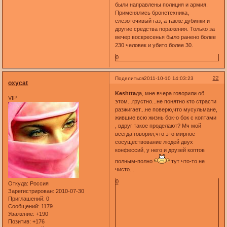
были направлены полиция и армия.
Применялись бронетехника,
слезоточивый газ, а также дубинки и
другие средства поражения. Только за
вечер воскресенья было ранено более
230 человек и убито более 30.
0
22
Поделиться
2011-10-10 14:03:23
oxycat
Keshtta
да, мне вчера говорили об
VIP
этом...грустно...не понятно кто страсти
разжигает...не поверю,что мусульмане,
жившие всю жизнь бок-о бок с коптами
, вдруг такое проделают? Мч мой
всегда говорил,что это мирное
сосуществование людей двух
конфессий, у него и друзей коптов
полным-полно
тут что-то не
чисто...
0
Откуда:
Россия
Зарегистрирован
: 2010-07-30
Приглашений:
0
Сообщений:
1179
Уважение:
+190
Позитив:
+176