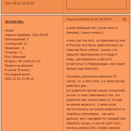
2012-08-31 22:13:32
25
Поделиться
2011-12-01 09:08:54
Veronichka
а мой любимый копт уехал жить в
тАлиб
Америку, только вчера ((
Зарегистрирован
: 2011-05-03
Приглашений:
0
очень грустно всё.. он приезжал ко мне
Сообщений:
21
в Россию, все было замечательно, не
Уважение:
+1
знаю как быть сейчас, сказал, что
Позитив:
+1
пришлет приглашение и я поеду к
Пол:
Женский
нему.. договорились в августе
Возраст:
40
[1986-02-10]
встретиться в Нидерландах, ему будет
Провел на форуме:
проще туда приехать.
9 часов 35 минут
Последний визит:
Тоскливо, разница во времени 13
2011-12-01 11:25:13
часов, т.е. у него ночь, а у меня разгар
рабочего дня...
его родители против наших отношений,
он как-то тоже обмолвился тем, что
родители ему нашли невесту, но еще
не время жениться.. у меня если
честно волосы на голове шевелятся от
подобных разговоров... как жить
дальше, жить наездами по городам или
обрубать концы, а сил нет для этого...
почему именно ОН, почему именно