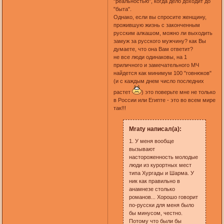
"реальностью", когда дело доходит до
"быта".
Однако, если вы спросите женщину,
прожившую жизнь с законченным
русским алкашом, можно ли выходить
замуж за русского мужчину? как Вы
думаете, что она Вам ответит?
не все люди одинаковы, на 1
приличного и замечательного МЧ
найдется как минимум 100 "говнюков"
(и с каждым днем число последних
растет
) это поверьте мне не только
в России или Египте - это во всем мире
так!!!
Mraty написал(а):
1. У меня вообще
вызывают
настороженность молодые
люди из курортных мест
типа Хургады и Шарма. У
ник как правильно в
анамнезе столько
романов... Хорошо говорит
по-русски для меня было
бы минусом, честно.
Потому что были бы