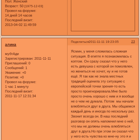
Пол:
Женский
Возраст:
50
[1975-12-03]
Провел на форуме:
14 дней 14 часов
Последний визит:
2013-04-02 11:49:59
23
Поделиться
2011-11-11 19:23:05
алина
Ясмин, у меня сложилась сложная
мубтАди
ситуация. В египте я познакомилась с
Зарегистрирован
: 2011-11-11
коптом. Он сразу сказал что у него
Приглашений:
0
есть девушка с которой он помолвлен,
Сообщений:
1
но жениться не хочет, ну и не готов
Уважение:
+0
ещё. Я так как не знала местных
Позитив:
+0
традиций оценила эту ситуацию с
Провел на форуме:
европейской точки зрения-то есть
1 час 1 минуту
просто проигнорировала.Мне было
Последний визит:
2011-11-17 12:31:34
просто очень хорошо с ним и я вообще
не о чем не думала. Потом мы начали
влюбляться друг в друга. Мы общаемся
каждый день и иногда по нескольку раз.
Звонит всегда он. В наш последний
разговор он опять напомнил мне о ней,
что мы не должны очень влюбляться
друг в друга.Но при этом он сказал что
у него есть чувства ко мне-ну это я и