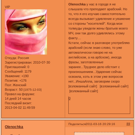
Olenochka
у нас в городе я не
VIP
слышала что преподают арабский. Но
то, что я его изучаю самостоятельно
всегда вызывает удивление и уважение
со стороны "носителей". Когда мои
толмуды увидели жены братьев моего
МЧ, они так долго удивлялись этому
факту....
Кстати, сейчас в разговоре употребляю
арабский (если знаю слово, то уже
автоматически говорю не на
английском, а на арбском), иногда
Откуда:
Россия
фразы, заготовленные
Зарегистрирован
: 2010-07-30
Приглашений:
0
заранее...Труднее дело обстоит с
Сообщений:
1179
произношением...Ударение сейчас
Уважение:
+190
освоила, хоть в этом уже вопросов
Позитив:
+176
нет...ИншаАлла, заговорим скоро
Пол:
Женский
[взломанный сайт] [взломанный сайт]
Возраст:
50
[1975-12-03]
[взломанный сайт]
Провел на форуме:
0
14 дней 14 часов
Последний визит:
2013-04-02 11:49:59
89
Поделиться
2011-03-16 20:29:16
Olenochka