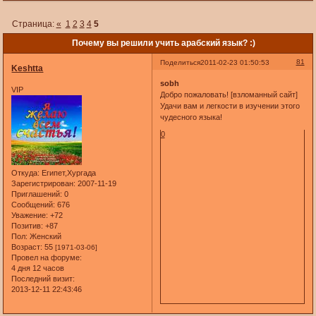
Страница:
«
1
2
3
4
5
Почему вы решили учить арабский язык? :)
81
Поделиться
2011-02-23 01:50:53
Keshtta
sobh
VIP
Добро пожаловать! [взломанный сайт]
Удачи вам и легкости в изучении этого
чудесного языка!
0
Откуда:
Египет,Хургада
Зарегистрирован
: 2007-11-19
Приглашений:
0
Сообщений:
676
Уважение:
+72
Позитив:
+87
Пол:
Женский
Возраст:
55
[1971-03-06]
Провел на форуме:
4 дня 12 часов
Последний визит:
2013-12-11 22:43:46