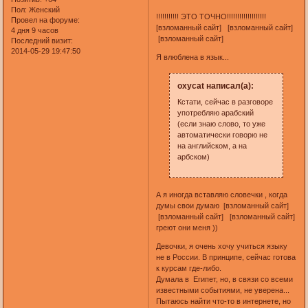
Пол:
Женский
!!!!!!!!!!! ЭТО ТОЧНО!!!!!!!!!!!!!!!!!!!
Провел на форуме:
[взломанный сайт] [взломанный сайт]
4 дня 9 часов
[взломанный сайт]
Последний визит:
2014-05-29 19:47:50
Я влюблена в язык...
oxycat написал(а):
Кстати, сейчас в разговоре
употребляю арабский
(если знаю слово, то уже
автоматически говорю не
на английском, а на
арбском)
А я иногда вставляю словечки , когда
думы свои думаю [взломанный сайт]
[взломанный сайт] [взломанный сайт]
греют они меня ))
Девочки, я очень хочу учиться языку
не в России. В принципе, сейчас готова
к курсам где-либо.
Думала в Египет, но, в связи со всеми
известными событиями, не уверена...
Пытаюсь найти что-то в интернете, но