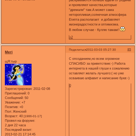
и проявляют качества,которые
"дремали" там.А может сама
неторопливая,солнечная атмосфера
Египта располагает и добавляет
жизнерадостности и оптимизма.
В любом случае - Куллю тамам!
+2
85
Поделиться
2011-03-03 05:27:30
Meri
С опозданием,но всем огромное
щЯ:тыр
СПАСИБО за приветствие:-) Работа
интернета в нашей глуши к сожалению
оставляет желать лучшего:( но уже
осваиваю алфавит и написание букв:-)
0
Зарегистрирован
: 2011-02-08
Приглашений:
0
Сообщений:
50
Уважение:
+7
Позитив:
+0
Пол:
Женский
Возраст:
40
[1986-01-17]
Провел на форуме:
2 дня 22 часа
Последний визит:
2013-02-21 17:14:45