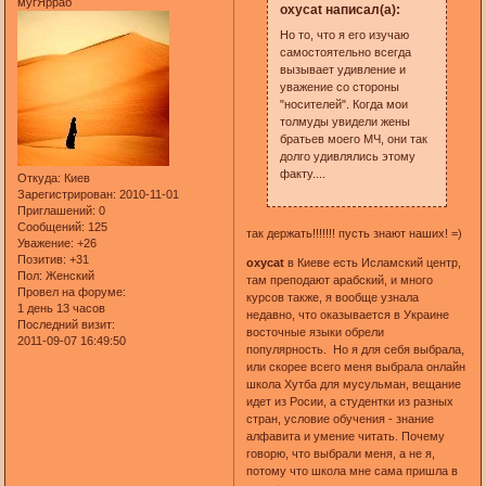
мугЯрраб
oxycat написал(а):
Но то, что я его изучаю
самостоятельно всегда
вызывает удивление и
уважение со стороны
"носителей". Когда мои
толмуды увидели жены
братьев моего МЧ, они так
долго удивлялись этому
факту....
Откуда:
Киев
Зарегистрирован
: 2010-11-01
Приглашений:
0
Сообщений:
125
так держать!!!!!!! пусть знают наших! =)
Уважение:
+26
Позитив:
+31
oxycat
в Киеве есть Исламский центр,
Пол:
Женский
там преподают арабский, и много
Провел на форуме:
курсов также, я вообще узнала
1 день 13 часов
недавно, что оказывается в Украине
Последний визит:
восточные языки обрели
2011-09-07 16:49:50
популярность. Но я для себя выбрала,
или скорее всего меня выбрала онлайн
школа Хутба для мусульман, вещание
идет из Росии, а студентки из разных
стран, условие обучения - знание
алфавита и умение читать. Почему
говорю, что выбрали меня, а не я,
потому что школа мне сама пришла в