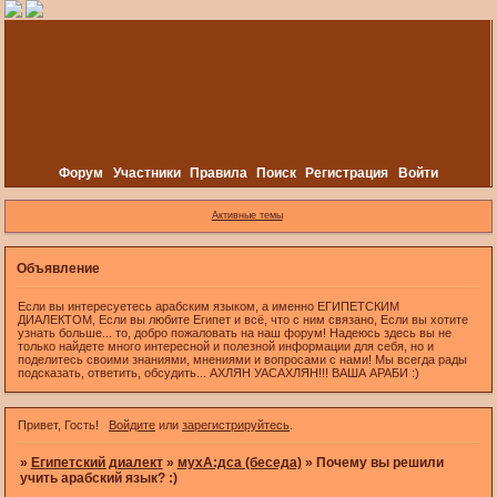
Форум
Участники
Правила
Поиск
Регистрация
Войти
Активные темы
Объявление
Если вы интересуетесь арабским языком, а именно ЕГИПЕТСКИМ
ДИАЛЕКТОМ, Если вы любите Египет и всё, что с ним связано, Если вы хотите
узнать больше... то, добро пожаловать на наш форум! Надеюсь здесь вы не
только найдете много интересной и полезной информации для себя, но и
поделитесь своими знаниями, мнениями и вопросами с нами! Мы всегда рады
подсказать, ответить, обсудить... АХЛЯН УАСАХЛЯН!!! ВАША АРАБИ :)
Привет, Гость!
Войдите
или
зарегистрируйтесь
.
»
Египетский диалект
»
мухА:дса (беседа)
»
Почему вы решили
учить арабский язык? :)