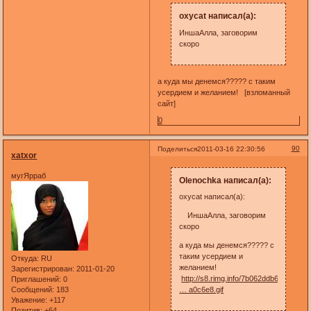
oxycat написал(а):
ИншаАлла, заговорим
скоро
а куда мы денемся????? с таким
усердием и желанием! [взломанный
сайт]
0
90
Поделиться
2011-03-16 22:30:56
xatxor
мугЯрраб
Olenochka написал(а):
oxycat написал(а):
ИншаАлла, заговорим
скоро
а куда мы денемся????? с
таким усердием и
Откуда:
RU
желанием!
Зарегистрирован
: 2011-01-20
http://s8.rimg.info/7b062ddb6a7a3f0d
Приглашений:
0
Сообщений:
183
… a0c6e8.gif
Уважение:
+117
Позитив:
+64