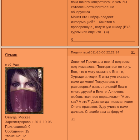
пока ничего конкретного,на чем бы
хотелось остановиться, не
обнаружила...
Может кто-нибудь владеет
информацией?.. Хочется в
проверенную , надежную школу (ВУЗ,
курсы или еще что...) =)
0
91
Поделиться
2011-10-06 22:21:34
Ясмин
Девочки! Прочитала все. И под всем
мубтАди
подписываюсь. Повторяться не хочу.
Все, что я могу сказать о Египте,
Хургаде и людях Египта уже сказано
вами до меня! Погрузилась в
разговорный язык с головой! Благо
много друзей в Египте! А я очень
любопытная, все спрашиваю - "А это
как? А это?" Даже когда письма пишем.
Очень нравится. буду учить с вами
дальше. Спасибо вам за форум!
Откуда:
Москва
+1
Зарегистрирован
: 2011-10-06
Приглашений:
0
Сообщений:
15
Уважение:
+2