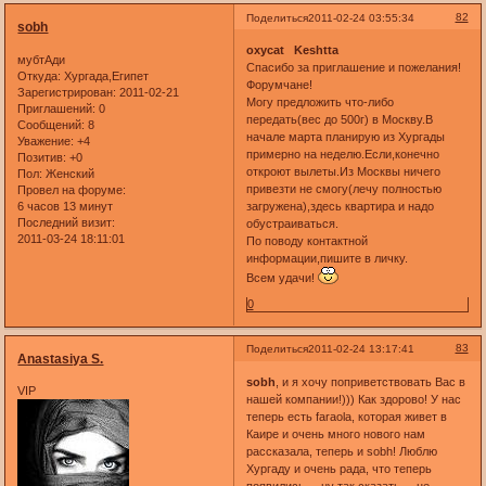
82
Поделиться
2011-02-24 03:55:34
sobh
oxycat
Keshtta
мубтАди
Спасибо за приглашение и пожелания!
Откуда:
Хургада,Египет
Форумчане!
Зарегистрирован
: 2011-02-21
Могу предложить что-либо
Приглашений:
0
передать(вес до 500г) в Москву.В
Сообщений:
8
начале марта планирую из Хургады
Уважение:
+4
примерно на неделю.Если,конечно
Позитив:
+0
откроют вылеты.Из Москвы ничего
Пол:
Женский
привезти не смогу(лечу полностью
Провел на форуме:
6 часов 13 минут
загружена),здесь квартира и надо
Последний визит:
обустраиваться.
2011-03-24 18:11:01
По поводу контактной
информации,пишите в личку.
Всем удачи!
0
83
Поделиться
2011-02-24 13:17:41
Anastasiya S.
sobh
, и я хочу поприветствовать Вас в
VIP
нашей компании!))) Как здорово! У нас
теперь есть faraola, которая живет в
Каире и очень много нового нам
рассказала, теперь и sobh! Люблю
Хургаду и очень рада, что теперь
появились ... ну так сказать ... не