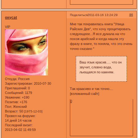
86
Поделиться
2011-03-16 13:24:29
oxycat
Мне так понравилась книга "Улица
VIP
Райских Дев", что хочу процитировать
следующеее...Я все думала на что
похож арабский и когда нашла эту
фразу в книге, то поняла, что это очень
точно сказано "
Ваш язык красив..... что он
звучит, словно вода,
льющаяся по камням.
Откуда:
Россия
Зарегистрирован
: 2010-07-30
Приглашений:
0
Так краасиво и так точно....
Сообщений:
1179
[взломанный сайт]
Уважение:
+190
0
Позитив:
+176
Пол:
Женский
Возраст:
50
[1975-12-03]
Провел на форуме:
14 дней 14 часов
Последний визит:
2013-04-02 11:49:59