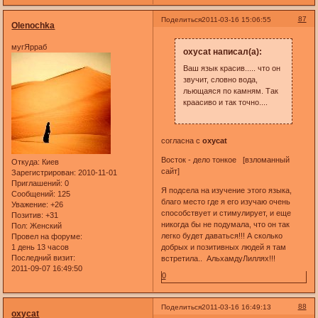
87
Поделиться
2011-03-16 15:06:55
Olenochka
мугЯрраб
oxycat написал(а):
Ваш язык красив..... что он
звучит, словно вода,
льющаяся по камням. Так
краасиво и так точно....
согласна с
oxycat
Восток - дело тонкое [взломанный
Откуда:
Киев
сайт]
Зарегистрирован
: 2010-11-01
Приглашений:
0
Я подсела на изучение этого языка,
Сообщений:
125
благо место где я его изучаю очень
Уважение:
+26
способствует и стимулирует, и еще
Позитив:
+31
никогда бы не подумала, что он так
Пол:
Женский
легко будет даваться!!! А сколько
Провел на форуме:
1 день 13 часов
добрых и позитивных людей я там
Последний визит:
встретила.. АльхамдуЛиллях!!!
2011-09-07 16:49:50
0
88
Поделиться
2011-03-16 16:49:13
oxycat