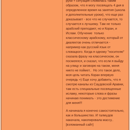
руки + ситуация сложилась таким
образом, что я могу посвящать 4 дня в
определенное время на занятия (школа
и дополнительные уроки), что еще раз
доказывает - все что не случается, то
случается к лучшему. Там не только
арабский преподают, но и Коран, и
Ислам. Обучение только
классическому арабскому, который от
диалектов очень отличается -
например как русский язык от
словацкого. Когда я одному "носителю"
сказала фразу на классическом, он
посмеялся, и сказал, что если я выйду
на улицу и заговорю на таком, меня
никто не поймет.. Но это такое дело,
моя цель читать Коран впервую
очередь =) Еще хочу добавить, что я
смотрю каналы из Саудовской Аравии,
там есть специальные посвященные
исламу, некоторые слова и фразы
начинаю понимать - это достижение
для меня!!!
А начинала я конечно самостоятельно,
как и большинство. И талмудов
накачала, накопировала массу..
[взломанный сайт]