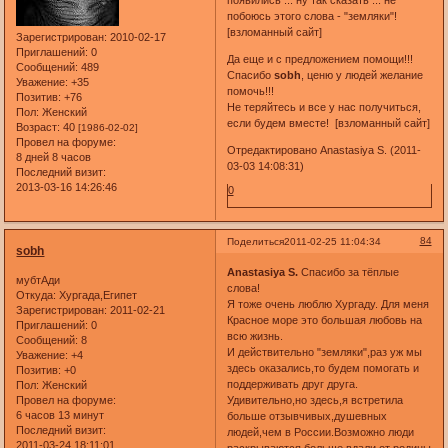
побоюсь этого слова - "земляки"!
[взломанный сайт]
Зарегистрирован
: 2010-02-17
Приглашений:
0
Да еще и с предложением помощи!!!
Сообщений:
489
Спасибо
sobh
, ценю у людей желание
Уважение:
+35
помочь!!!
Позитив:
+76
Не теряйтесь и все у нас получиться,
Пол:
Женский
если будем вместе! [взломанный сайт]
Возраст:
40
[1986-02-02]
Провел на форуме:
Отредактировано Anastasiya S. (2011-
8 дней 8 часов
03-03 14:08:31)
Последний визит:
2013-03-16 14:26:46
0
84
Поделиться
2011-02-25 11:04:34
sobh
Anastasiya S.
Спасибо за тёплые
мубтАди
слова!
Откуда:
Хургада,Египет
Я тоже очень люблю Хургаду. Для меня
Зарегистрирован
: 2011-02-21
Красное море это большая любовь на
Приглашений:
0
всю жизнь.
Сообщений:
8
И действительно "земляки",раз уж мы
Уважение:
+4
здесь оказались,то будем помогать и
Позитив:
+0
поддерживать друг друга.
Пол:
Женский
Удивительно,но здесь,я встретила
Провел на форуме:
6 часов 13 минут
больше отзывчивых,душевных
Последний визит:
людей,чем в России.Возможно люди
2011-03-24 18:11:01
раскрываются больше вдали от родины