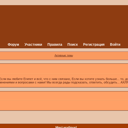
Форум
Участники
Правила
Поиск
Регистрация
Войти
Активные темы
вы любите Египет и всё, что с ним связано, Если вы хотите узнать больше... то, д
 мнениями и вопросами с нами! Мы всегда рады подсказать, ответить, обсудить... А
Meri мабрук!