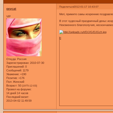
Поделиться
2012-01-17 10:43:07
oxycat
Meri, примите самы искренние поздравле
VIP
В этот чудесный праздничный деньс иск
Неизменного благополучия, нескончаемог
0
Откуда:
Россия
Зарегистрирован
: 2010-07-30
Приглашений:
0
Сообщений:
1179
Уважение:
+190
Позитив:
+176
Пол:
Женский
Возраст:
50
[1975-12-03]
Провел на форуме:
14 дней 14 часов
Последний визит:
2013-04-02 11:49:59