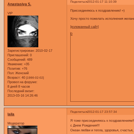
Поделиться
2012-01-17 11:10:39
Anastasiya S.
Присоединяюсь к поздравлению! =)
VIP
Хочу просто пожелать исполнения желани
[взломанный сайт]
0
Зарегистрирован
: 2010-02-17
Приглашений:
0
Сообщений:
489
Уважение:
+35
Позитив:
+76
Пол:
Женский
Возраст:
40
[1986-02-02]
Провел на форуме:
8 дней 8 часов
Последний визит:
2013-03-16 14:26:46
Поделиться
2012-01-17 23:57:34
laila
Я тоже присоединяюсь к поздравлениям!!
Модератор
с Днем Рождения!!!
Океан любви и тепла, здоровья, счастья,