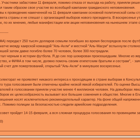
 Участники забастовки 11 февраля, помимо отказа от выхода на работу, приняли реше
я таким образом свое участие во всеобщей кампании гражданского неповиновения.
зывы к проведению намеченной на 11 февраля кампании основной политической силы с
ета страны и не спешат с организацией выборов нового президента. В воскресенье ут
как, по их мнению, любые манифестации или акции неповиновения на нынешнем этапе
-------
А) передаст 250 тысяч долларов семьям погибших во время беспорядков после футб
матче между каирской командой "Аль-Ахли" и местной "Аль-Масри" вспыхнули столкно
икшей затем давке погибло более 70 человек, более 300 пострадали.
ь стал черным в истории футбола. Я до сих пор шокирован произошедшим. Многие из ж
тво, и ФИФА в том числе, должно помочь своим египетским братьям и сестрам", - за
й счет для пожертвований, открытый "Аль-Ахли" в минувшее воскресенье.
, электорат не проявляет никакого интереса к проходящим в стране выборам в Консу
го тура голосования были отмечены крайне низкой явкой избирателей. По оценке Выс
ателей в голосовании приняли участие менее 4 миллионов человек. На довыборах явка
боров их целесообразность вызывает все большие сомнения в обществе. Многие в Еги
о решения носят исключительно рекомендательный характер. На фоне общей напряженн
х. Помимо полиции за безопасностью следили армейские подразделения.
совет пройдет 14-15 февраля, а вся сложная процедура голосования по провинциям за
00)