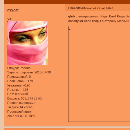
Поделиться
2012-02-08 12:42:14
oxycat
gleb
с возвращенем! Рады Вам! Рады Ва
VIP
обращают свои взоры в сторону Мееки и 
0
Откуда:
Россия
Зарегистрирован
: 2010-07-30
Приглашений:
0
Сообщений:
1179
Уважение:
+190
Позитив:
+176
Пол:
Женский
Возраст:
50
[1975-12-03]
Провел на форуме:
14 дней 14 часов
Последний визит:
2013-04-02 11:49:59