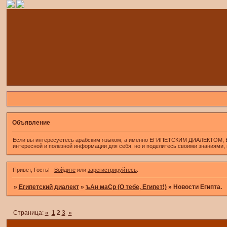
Объявление
Если вы интересуетесь арабским языком, а именно ЕГИПЕТСКИМ ДИАЛЕКТОМ, Если 
интересной и полезной информации для себя, но и поделитесь своими знаниями,
Привет, Гость!
Войдите
или
зарегистрируйтесь
.
»
Египетский диалект
»
ъАн маСр (О тебе, Египет!)
»
Новости Египта.
Страница:
«
1
2
3
»