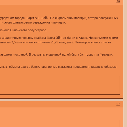
26
м курортном городе Шарм-эш-Шейх. По информации полиции, пятеро вооруженных
ти этого финансового учреждения и полиции.
районе Синайского полуострова.
ла аналогичную попытку грабежа банка Эйч-эc-би-си в Каире. Несколькими днями
ынесли 7,5 млн египетских фунтов /1,25 млн долл/. Некоторое время спустя
вшими и охраной. В результате шальной пулей был убит турист из Франции,
 пункты обмена валют, банки, ювелирные магазины происходят, главным образом,
27