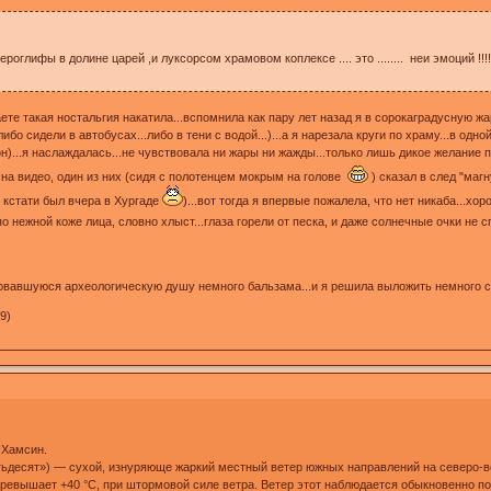
ероглифы в долине царей ,и луксорсом храмовом коплексе .... это ........ неи эмоций !!!
аете такая ностальгия накатила...вспомнила как пару лет назад я в сорокаградусную 
бо сидели в автобусах...либо в тени с водой...)...а я нарезала круги по храму...в од
...я наслаждалась...не чувствовала ни жары ни жажды...только лишь дикое желание пр
на видео, один из них (сидя с полотенцем мокрым на голове
) сказал в след "маг
й кстати был вчера в Хургаде
)...вот тогда я впервые пожалела, что нет никаба...х
по нежной коже лица, словно хлыст...глаза горели от песка, и даже солнечные очки не
овавшуюся археологическую душу немного бальзама...и я решила выложить немного 
49)
 Хамсин.
превышает +40 °С, при штормовой силе ветра. Ветер этот наблюдается обыкновенно п