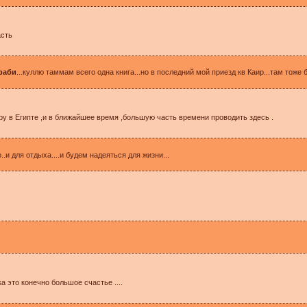
асть
раби
...куллю таммам всего одна книга...но в последний мой приезд кв Каир...там тоже б
ру в Египте ,и в ближайшее время ,большую часть времени проводить здесь .
.и для отдыха....и будем надеяться для жизни...
а это конечно большое счастье ....