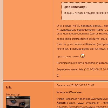
gleb написал(а):
и еще ... читать с трудом конечно и
Очень рада что Вы посетили храмы....зн
и наслаждалась одиночеством (туристы ли
руке моя профессионалка (фоток миллион)
охранников комментируя какой-то нюанс 
в тот же день попала в КХамсин (которы
песчинки...в порыве ветра они хлистали 
просто счастлива
Воспоминания и фото пролили на истоск
Отредактировано laila (2012-02-08 22:10:
0
Поделиться
2012-02-08 20:51:42
laila
Кстати о КХамсине...
.
Модератор
Вчера несколько часов над Хургадой дул
Хамси́н
( араб خَمْسُون‎‎, буквально — «пятьдесят») — сухой, изнуряюще жаркий местный ветер южных направлений на северо-востоке Африки ( Египет, Судан) и в странах Ближнего Востока (см. Климат
Израиля. Температура воздуха нередко 