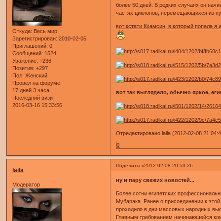
более 50 дней. В редких случаях он начи
частях циклонов, перемещающихся из п
вот кстати Кхамсин, в который попала я
Откуда:
Весь мир.
Зарегистрирован
: 2010-02-05
Приглашений:
0
Сообщений:
1524
Уважение:
+236
Позитив:
+297
Пол:
Женский
Провел на форуме:
17 дней 3 часа
вот так выглядело, обычно яркое, егип
Последний визит:
2016-03-16 15:33:56
Отредактировано laila (2012-02-08 21:04:
0
Поделиться
2012-02-08 20:53:26
laila
ну и пару свежих новостей...
Модератор
Более сотни египетских профессиональн
Мубарака. Ранее о присоединении к это
проходило в дни массовых народных выст
Главным требованием начинающейся ком