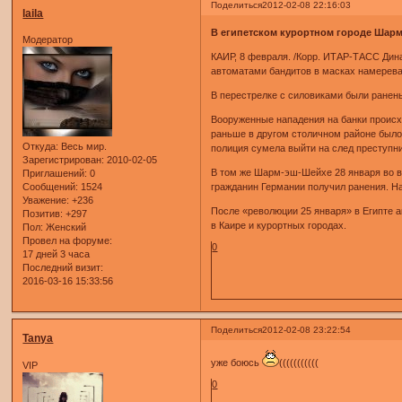
Поделиться
2012-02-08 22:16:03
laila
В египетском курортном городе Шарм
Модератор
КАИР, 8 февраля. /Корр. ИТАР-ТАСС Дин
автоматами бандитов в масках намеревал
В перестрелке с силовиками были ранен
Вооруженные нападения на банки происхо
раньше в другом столичном районе было 
Откуда:
Весь мир.
полиция сумела выйти на след преступн
Зарегистрирован
: 2010-02-05
В том же Шарм-эш-Шейхе 28 января во в
Приглашений:
0
гражданин Германии получил ранения. 
Сообщений:
1524
Уважение:
+236
После «революции 25 января» в Египте а
Позитив:
+297
в Каире и курортных городах.
Пол:
Женский
Провел на форуме:
0
17 дней 3 часа
Последний визит:
2016-03-16 15:33:56
Поделиться
2012-02-08 23:22:54
Tanya
уже боюсь
(((((((((((
VIP
0