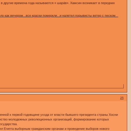
о в другие времена года называются « шара́в». Хамсин возникает в передних
о как вечером...все краски померкли...и налетел порывисты ветер с песком...
25
енной к первой годовщине ухода от власти бывшего президента страны Хосни
шинство молодежных революционных организаций, формирование которых
осударства.
л Египта выборным гражданским органам и проведение выборов нового