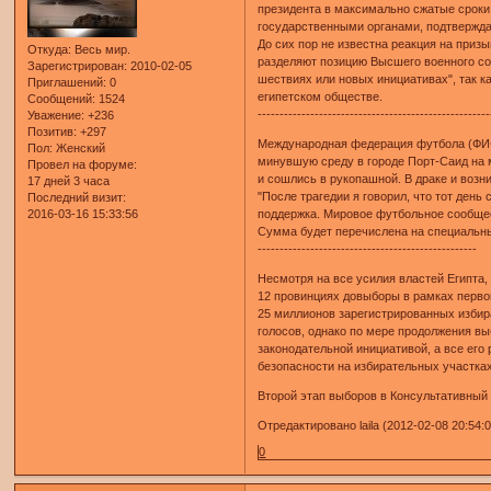
президента в максимально сжатые сроки.
государственными органами, подтвержда
До сих пор не известна реакция на при
Откуда:
Весь мир.
разделяют позицию Высшего военного сов
Зарегистрирован
: 2010-02-05
шествиях или новых инициативах", так 
Приглашений:
0
египетском обществе.
Сообщений:
1524
-----------------------------------------------------
Уважение:
+236
Позитив:
+297
Международная федерация футбола (ФИФ
Пол:
Женский
минувшую среду в городе Порт-Саид на 
Провел на форуме:
и сошлись в рукопашной. В драке и возн
17 дней 3 часа
"После трагедии я говорил, что тот ден
Последний визит:
2016-03-16 15:33:56
поддержка. Мировое футбольное сообщес
Сумма будет перечислена на специальны
--------------------------------------------------
Несмотря на все усилия властей Египта
12 провинциях довыборы в рамках перво
25 миллионов зарегистрированных избир
голосов, однако по мере продолжения вы
законодательной инициативой, а все ег
безопасности на избирательных участка
Второй этап выборов в Консультативный 
Отредактировано laila (2012-02-08 20:54:
0