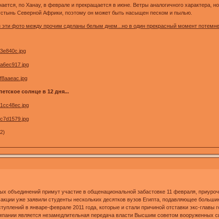
нается, по Ханау, в феврале и прекращается в июне. Ветры аналогичного характера, н
устынь Северной Африки, поэтому он может быть насыщен песком и пылью.
 и эти фото между прочим сделаны белым днем...но в один прекрасный момент потемнел
етское солнце в 12 дня...
42)
ых объединений примут участие в общенациональной забастовке 11 февраля, приуроч
й акции уже заявили студенты нескольких десятков вузов Египта, подавляющее боль
уплений в январе-феврале 2011 года, которые и стали причиной отставки экс-главы г
пании является незамедлительная передача власти Высшим советом вооруженных си