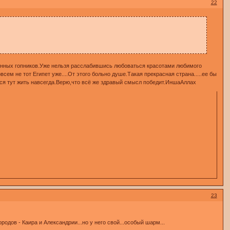
22
венных гопников.Уже нельзя расслабившись любоваться красотами любимого
ем не тот Египет уже....От этого больно душе.Такая прекрасная страна.....ее бы
ться тут жить навсегда.Верю,что всё же здравый смысл победит.ИншаАллах
23
одов - Каира и Александрии...но у него свой...особый шарм...