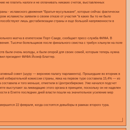
ние не платить налоги и не оплачивать никаких счетов, выставленных
траны - исламского движения "Братья-мусульмане", которые сейчас фактически
ром исламисты заявили о своем отказе от участия "в каких бы то ни было
 способствуют лишь дестабилизации страны и еще большей напряженности в
ольного матча в египетском Порт-Саиде, сообщает пресс-служба ФИФА. В
вения. Тысячи болельщиков после финального свистка с трибун хлынули на поле
ертв были очень молоды, и были опорой для своих семей, которым теперь нужна
явил президент ФИФА Йозеф Блаттер.
льтативный совет (шуру — верхнюю палату парламента). Прошедшие во вторник в
шей избирательной комиссии страны, явка на первом туре составила 15,4% — из
 составила и того меньше, отметили в Центризбиркоме. Уже начался подсчет
пте выступают за ликвидацию этого органа в принципе, поскольку он не наделен
ости в Египте последних дней власти пошли на значительное усиление мер
вершится 22 февраля, когда состоятся довыборы в рамках второго тура.