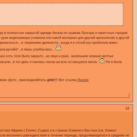
!
жару в полностью закрытой одежде бегала по храмам Луксора и окрестных городов
ной руке видеокамера (снимала кое-какой материал для друзей археологов) в другой
икасаться....в творениям древности...когда я в сотый раз пробегала мимо
нуна русийа"...я лишь улыбнулась...
орошо хоть тело было закрыто...но лицо и руки...маленькие нежные желтые
 спасали...в тот день я наелась песка на всю оставшуюся жизнь
Но я была
своих фото...присоединяйтесь
gleb
!!!! Вот ссылка
Луксор
24
осле весеннего равноденствия в течение периода, продолжающегося в среднем не