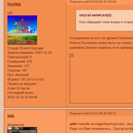
Поделиться
2012-02-08 20:43:46
Keshtta
VIP
oxycat написал(а):
Они обращают свои взоры в сторон
К сожалению не все это делают.Ооооооо
Египта.Постоянно нужно быть на стреме,ч
развивать,благоустраивать.А не привращ
Откуда:
Египет,Хургада
Зарегистрирован
: 2007-11-19
+1
Приглашений:
0
Сообщений:
676
Уважение:
+72
Позитив:
+87
Пол:
Женский
Возраст:
55
[1971-03-06]
Провел на форуме:
4 дня 12 часов
Последний визит:
2013-12-11 22:43:46
Поделиться
2012-02-08 20:49:12
laila
gleb
спасибо за подробный рассказ...был
Модератор
Рада что Вам понравилось...Луксор особе