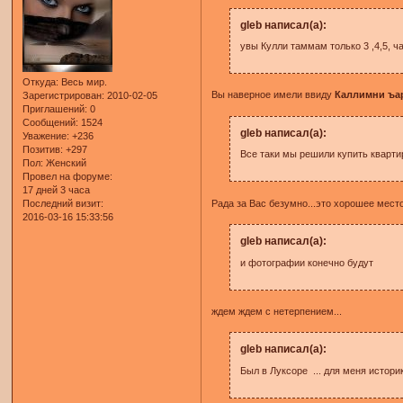
gleb написал(а):
увы Кулли таммам только 3 ,4,5, ч
Откуда:
Весь мир.
Вы наверное имели ввиду
Каллимни ъа
Зарегистрирован
: 2010-02-05
Приглашений:
0
Сообщений:
1524
gleb написал(а):
Уважение:
+236
Позитив:
+297
Все таки мы решили купить кварти
Пол:
Женский
Провел на форуме:
17 дней 3 часа
Рада за Вас безумно...это хорошее место.
Последний визит:
2016-03-16 15:33:56
gleb написал(а):
и фотографии конечно будут
ждем ждем с нетерпением...
gleb написал(а):
Был в Луксоре ... для меня историк