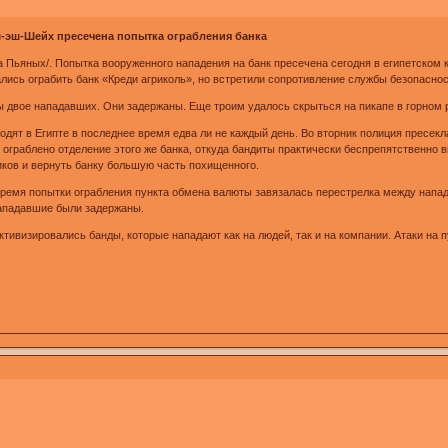
-эш-Шейх пресечена попытка ограбления банка
а Пьяных/. Попытка вооруженного нападения на банк пресечена сегодня в египетско
ись ограбить банк «Креди агриколь», но встретили сопротивление службы безопаснос
ы двое нападавших. Они задержаны. Еще троим удалось скрыться на пикапе в горном 
дят в Египте в последнее время едва ли не каждый день. Во вторник полиция пресек
ограблено отделение этого же банка, откуда бандиты практически беспрепятственно в
иков и вернуть банку большую часть похищенного.
ремя попытки ограбления пункта обмена валюты завязалась перестрелка между напада
Нападавшие были задержаны.
ктивизировались банды, которые нападают как на людей, так и на компании. Атаки на