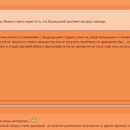
у Мееки и свято верят в то, что Всевышний протянет им руку помощи...
очень много,по сравнению с предыдущими годами,стало на улице попрошаек и откро
тоб не лишиться своего имущества или не получить проблемы со здоровьем.Увы....совс
ать в страну распрей,бойни и братоубийств.Но не смотря не на что,я тоже хочу оста
о очень интересно...
нный город и очень красивый...он конечно разительно отличается от других крупных гор