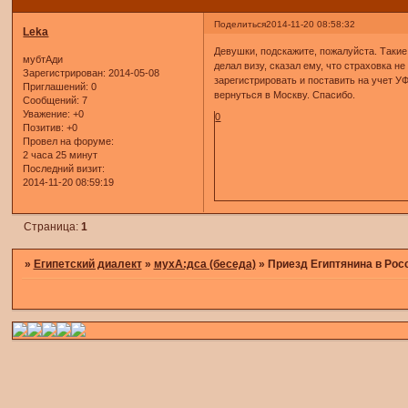
Поделиться
2014-11-20 08:58:32
Leka
Девушки, подскажите, пожалуйста. Такие 
мубтАди
делал визу, сказал ему, что страховка не
Зарегистрирован
: 2014-05-08
зарегистрировать и поставить на учет У
Приглашений:
0
вернуться в Москву. Спасибо.
Сообщений:
7
Уважение:
+0
0
Позитив:
+0
Провел на форуме:
2 часа 25 минут
Последний визит:
2014-11-20 08:59:19
Страница:
1
»
Египетский диалект
»
мухА:дса (беседа)
»
Приезд Египтянина в Рос