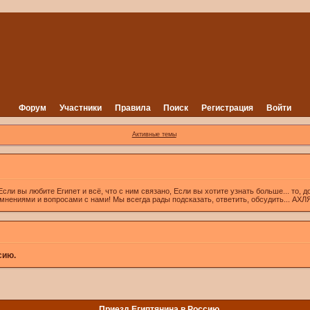
Форум
Участники
Правила
Поиск
Регистрация
Войти
Активные темы
вы любите Египет и всё, что с ним связано, Если вы хотите узнать больше... то, д
 мнениями и вопросами с нами! Мы всегда рады подсказать, ответить, обсудить... А
сию.
Приезд Египтянина в Россию.