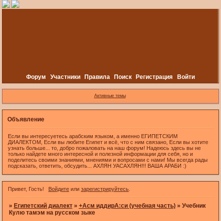
Форум
Участники
Правила
Поиск
Регистрация
Войти
Активные темы
Объявление
Если вы интересуетесь арабским языком, а именно ЕГИПЕТСКИМ
ДИАЛЕКТОМ, Если вы любите Египет и всё, что с ним связано, Если вы хотите
узнать больше... то, добро пожаловать на наш форум! Надеюсь здесь вы не
только найдете много интересной и полезной информации для себя, но и
поделитесь своими знаниями, мнениями и вопросами с нами! Мы всегда рады
подсказать, ответить, обсудить... АХЛЯН УАСАХЛЯН!!! ВАША АРАБИ :)
Привет, Гость!
Войдите
или
зарегистрируйтесь
.
»
Египетский диалект
»
+Асм иддирА:си (учебная часть)
»
Учебник
Кулю тамэм на русском зыке