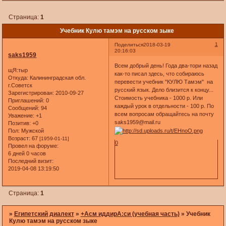
Страница:
1
Учебник Кулю тамэм на русском зыке
1
Поделиться
2018-03-19
20:16:03
saks1959
Всем добрый день! Года два-тори назад
щЯ:тыр
как-то писал здесь, что собираюсь
Откуда:
Калининградская обл.
перевести учебник "КУЛЮ Тамэм" на
г.Советск
русский язык. Дело близится к концу...
Зарегистрирован
: 2010-09-27
Стоимость учебника - 1000 р. Или
Приглашений:
0
каждый урок в отдельности - 100 р. По
Сообщений:
94
всем вопросам обращайтесь на почту
Уважение:
+1
saks1959@mail.ru
Позитив:
+0
Пол:
Мужской
Возраст:
67
[1959-01-11]
0
Провел на форуме:
6 дней 0 часов
Последний визит:
2019-04-08 13:19:50
Страница:
1
»
Египетский диалект
»
+Асм иддирА:си (учебная часть)
»
Учебник
Кулю тамэм на русском зыке