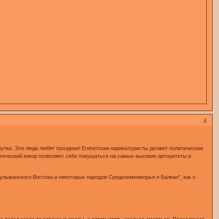
4
шутка. Эти люди любят праздник! Египетские карикатуристы делают политические
литический юмор позволяет себе покушаться на самые высокие авторитеты в
ульманского Востока и некоторых народов Средиземноморья и Балкан", как о