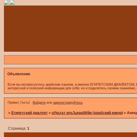
Объявление
Если вы интересуетесь арабским языком, а именно ЕГИПЕТСКИМ ДИАЛЕКТОМ, Если 
интересной и полезной информации для себя, но и поделитесь своими знаниями,
Привет, Гость!
Войдите
или
зарегистрируйтесь
.
»
Египетский диалект
»
нУкьтат ильЪарабИйя (арабский юмор)
»
Анекд
Страница:
1