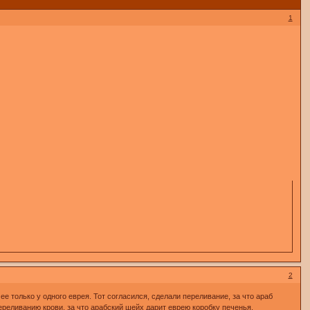
1
2
 только у одного еврея. Тот согласился, сделали переливание, за что араб
ереливанию крови, за что арабский шейх дарит еврею коробку печенья.