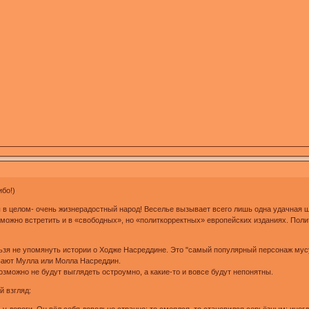
ибо!)
ы в целом- очень жизнерадостный народ! Веселье вызывает всего лишь одна удачная 
 можно встретить и в «свободных», но «политкорректных » европейских изданиях. По
льзя не упомянуть истории о Ходже Насреддине. Это "самый популярный персонаж мус
ывают Мулла или Молла Насреддин.
зможно не будут выглядеть остроумно, а какие-то и вовсе будут непонятны.
й взгляд: