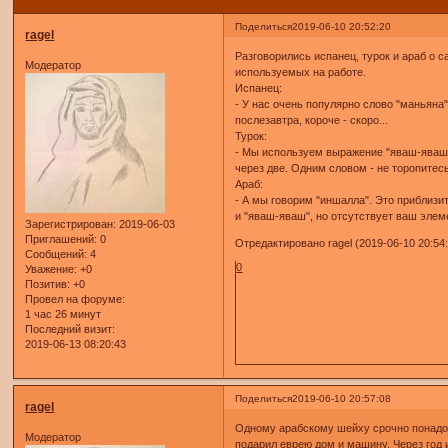
Поделиться
2019-06-10 20:52:20
ragel
Разговорились испанец, турок и араб о 
Модератор
используeмых на работе.
Испанец:
- У нас очень популярно слово "маньяна"
послезавтра, короче - скоро...
Турок:
- Мы используем выражение "яваш-яваш"
через две. Одним словом - не торопитесь
Араб:
- А мы говорим "иншалла". Это приблизи
и "яваш-яваш", но отсутствует ваш элем
Зарегистрирован
: 2019-06-03
Приглашений:
0
Отредактировано ragel (2019-06-10 20:54
Сообщений:
4
0
Уважение:
+0
Позитив:
+0
Провел на форуме:
1 час 26 минут
Последний визит:
2019-06-13 08:20:43
Поделиться
2019-06-10 20:57:08
ragel
Одному арабскому шейху срочно понадоби
Модератор
подарил еврею дом и машину. Через год 