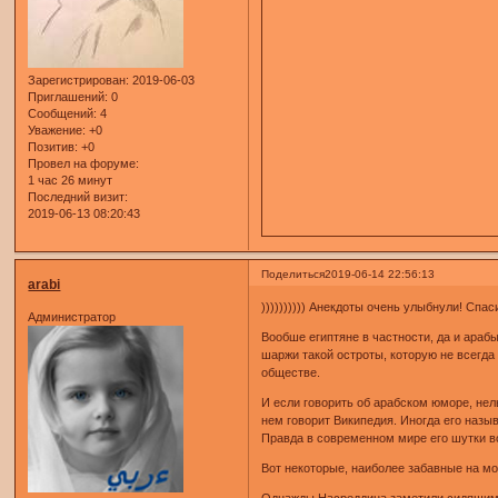
Зарегистрирован
: 2019-06-03
Приглашений:
0
Сообщений:
4
Уважение:
+0
Позитив:
+0
Провел на форуме:
1 час 26 минут
Последний визит:
2019-06-13 08:20:43
Поделиться
2019-06-14 22:56:13
arabi
)))))))))) Анекдоты очень улыбнули! Спас
Администратор
Вообше египтяне в частности, да и араб
шаржи такой остроты, которую не всегда
обществе.
И если говорить об арабском юморе, не
нем говорит Википедия . Иногда его наз
Правда в современном мире его шутки во
Вот некоторые, наиболее забавные на мо