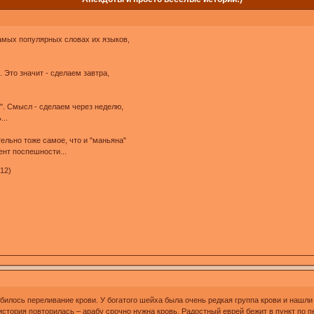
самых популярных словах их языков,
. Это значит - сделаем завтра,
. Смысл - сделаем через неделю,
...
тельно тоже самое, что и "маньяна"
ент поспешности...
:12)
лось переливание крови. У богатого шейха была очень редкая группа крови и нашли ее
история повторилась – арабу срочно нужна кровь. Радостный еврей бежит в пункт по п