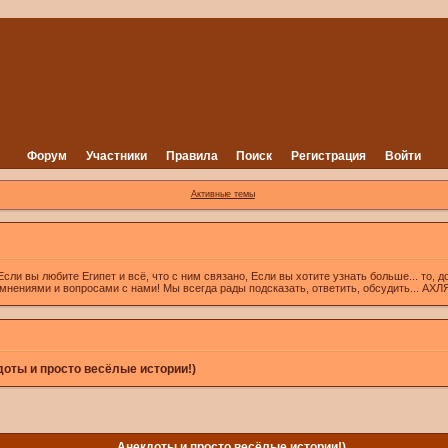
Форум
Участники
Правила
Поиск
Регистрация
Войти
Активные темы
вы любите Египет и всё, что с ним связано, Если вы хотите узнать больше... то, д
 мнениями и вопросами с нами! Мы всегда рады подсказать, ответить, обсудить... А
оты и просто весёлые истории!)
Анекдоты и просто весёлые истории!)