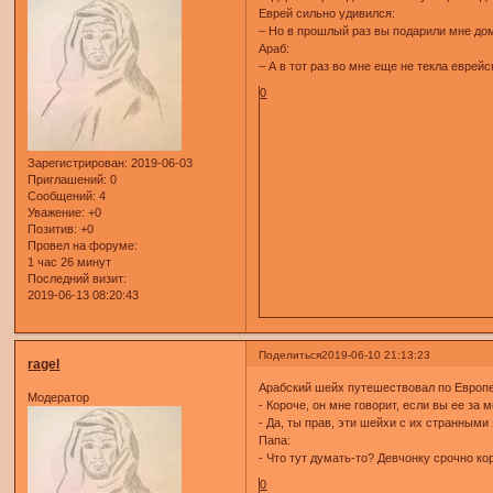
Еврей сильно удивился:
– Но в прошлый раз вы подарили мне до
Араб:
– А в тот раз во мне еще не текла еврей
0
Зарегистрирован
: 2019-06-03
Приглашений:
0
Сообщений:
4
Уважение:
+0
Позитив:
+0
Провел на форуме:
1 час 26 минут
Последний визит:
2019-06-13 08:20:43
Поделиться
2019-06-10 21:13:23
ragel
Арабский шейх путешествовал по Европе
Модератор
- Короче, он мне говорит, если вы ее за 
- Да, ты прав, эти шейхи с их странными 
Папа:
- Что тут думать-то? Девчонку срочно ко
0