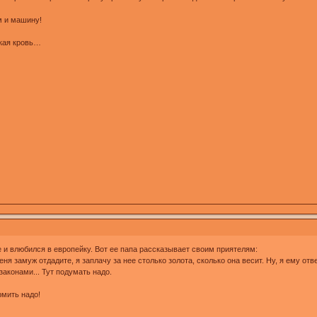
м и машину!
ская кровь…
 и влюбился в европейку. Вот ее папа рассказывает своим приятелям:
меня замуж отдадите, я заплачу за нее столько золота, сколько она весит. Ну, я ему о
законами... Тут подумать надо.
рмить надо!