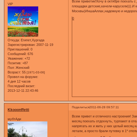
Всем приветик!Хочу в октябре поехать с
VIP
площадки детские,качели-карусели))).И 
Москвы)ИншаАллах,надежную и недороги
0
Откуда:
Египет,Хургада
Зарегистрирован
: 2007-11-19
Приглашений:
0
Сообщений:
676
Уважение:
+72
Позитив:
+87
Пол:
Женский
Возраст:
55
[1971-03-06]
Провел на форуме:
4 дня 12 часов
Последний визит:
2013-12-11 22:43:46
Поделиться
2011-06-28 09:57:11
Kkooonffetti
Всем привет и отличного настроения! За
мубтАди
месяц поехать отдохнуть, турпакет в оте
напрягать их и жить у них целый месяц к
летали, а просто брали путевку в 1* оте