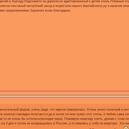
 дочей в Хургаду.Подскажите не дорогой,но адаптированный к детям отель.Пляжный отд
конечно песчаный неглубокий заход в море(типа нашего Балтийского),ну и наличие ип
ми предложениями.Зараннее всем благодарна.
мечательный форум, очень рада, что зарегистрировалась. Очень много полезной и инт
ль конечно накладно получается,да и зачем он мне нужен этот отель, я люблю сама се
ак-то не очень бы хотелось(молодая пара). Планирую квартиру снять, думаю с этим они
ль на 3 дня и потом не возвращались в Россию, а оставались у себя на квартире. Кто-