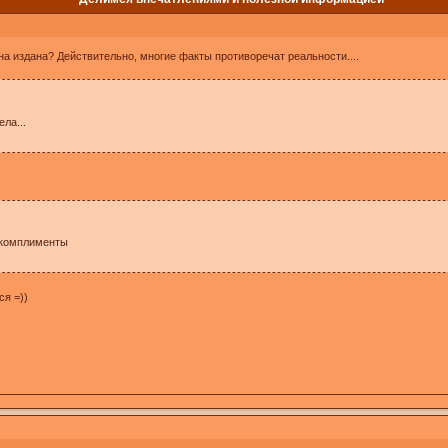
 она издана? Действительно, многие факты противоречат реальности....
ела...
 комплименты
ся =))