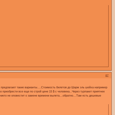
67
ни предлагают такие варианты.....Стоимость билетов до Шарм эль шейха например
но приобрести все еще по строй цене 15 $ с человека...Через турпакет приятнее
 никто не оповестит о замене времени вылета....обратно....Там есть дешевые