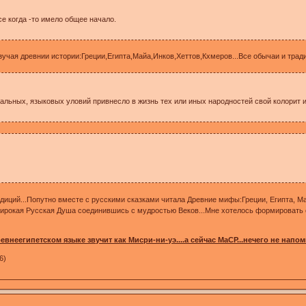
все когда -то имело общее начало.
зучая древнии истории:Греции,Египта,Майа,Инков,Хеттов,Кхмеров...Все обычаи и тради
иальных, языковых уловий привнесло в жизнь тех или иных народностей свой колорит 
диций...Попутно вместе с русскими сказками читала Древние мифы:Греции, Египта, Май
ирокая Русская Душа соединившись с мудростью Веков...Мне хотелось формировать 
ревнеегипетском языке звучит как Мисри-ни-уэ....а сейчас МаСР...нечего не напом
6)