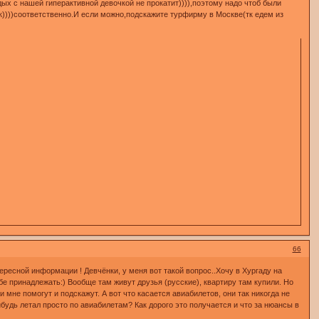
ых с нашей гиперактивной девочкой не прокатит)))),поэтому надо чтоб были
ок))))соответственно.И если можно,подскажите турфирму в Москве(тк едем из
66
ересной информации ! Девчёнки, у меня вот такой вопрос..Хочу в Хургаду на
бе принадлежать:) Вообще там живут друзья (русские), квартиру там купили. Но
 мне помогут и подскажут. А вот что касается авиабилетов, они так никогда не
нибудь летал просто по авиабилетам? Как дорого это получается и что за нюансы в