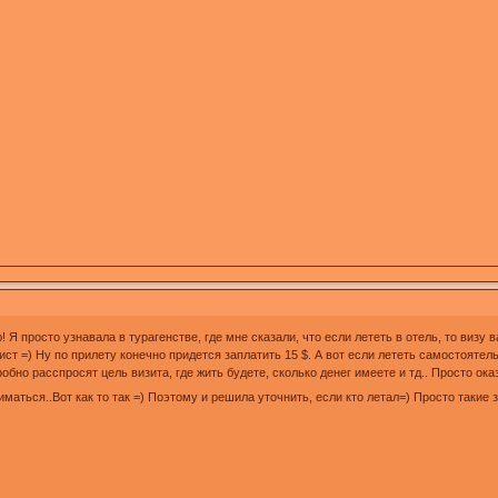
 Я просто узнавала в турагенстве, где мне сказали, что если лететь в отель, то визу
орист =) Ну по прилету конечно придется заплатить 15 $. А вот если лететь самостоят
робно расспросят цель визита, где жить будете, сколько денег имеете и тд.. Просто ок
иматься..Вот как то так =) Поэтому и решила уточнить, если кто летал=) Просто такие 