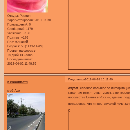
Откуда:
Россия
Зарегистрирован
: 2010-07-30
Приглашений:
0
Сообщений:
1179
Уважение:
+190
Позитив:
+176
Пол:
Женский
Возраст:
50
[1975-12-03]
Провел на форуме:
14 дней 14 часов
Последний визит:
2013-04-02 11:49:59
Поделиться
2011-06-28 16:11:40
Kkooonffetti
oxycat
, спасибо большое за информацию!
мубтАди
гарантию того, что вы турист, а не терр
посольстве Египта в России, где вас под
подозрение, что я проституцией лечу зан
0