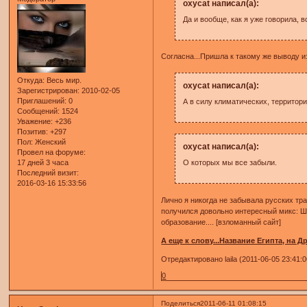
oxycat написал(а):
Да и вообще, как я уже говорила, 
Согласна...Пришла к такому же выводу и
Откуда:
Весь мир.
oxycat написал(а):
Зарегистрирован
: 2010-02-05
Приглашений:
0
А в силу климатических, территор
Сообщений:
1524
Уважение:
+236
Позитив:
+297
Пол:
Женский
oxycat написал(а):
Провел на форуме:
17 дней 3 часа
О которых мы все забыли.
Последний визит:
2016-03-16 15:33:56
Лично я никогда не забывала русских тра
получился довольно интересный микс: Ш
образование.... [взломанный сайт]
А еще к слову...Название Египта, на Д
Отредактировано laila (2011-06-05 23:41:0
0
Поделиться
2011-06-11 01:08:15