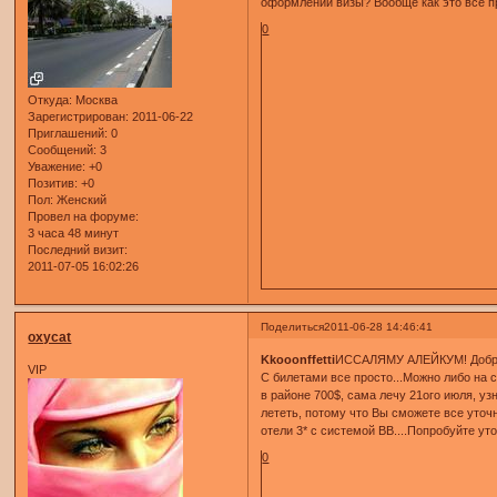
оформлении визы? Вообще как это все п
0
Откуда:
Москва
Зарегистрирован
: 2011-06-22
Приглашений:
0
Сообщений:
3
Уважение:
+0
Позитив:
+0
Пол:
Женский
Провел на форуме:
3 часа 48 минут
Последний визит:
2011-07-05 16:02:26
Поделиться
2011-06-28 14:46:41
oxycat
Kkooonffetti
ИССАЛЯМУ АЛЕЙКУМ! Добро
VIP
С билетами все просто...Можно либо на 
в районе 700$, сама лечу 21ого июля, уз
лететь, потому что Вы сможете все уточн
отели 3* с системой ВВ....Попробуйте уто
0