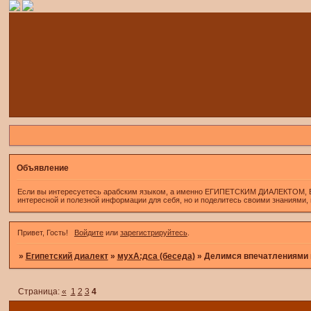
Объявление
Если вы интересуетесь арабским языком, а именно ЕГИПЕТСКИМ ДИАЛЕКТОМ, Если 
интересной и полезной информации для себя, но и поделитесь своими знаниями,
Привет, Гость!
Войдите
или
зарегистрируйтесь
.
»
Египетский диалект
»
мухА:дса (беседа)
»
Делимся впечатлениями 
Страница:
«
1
2
3
4