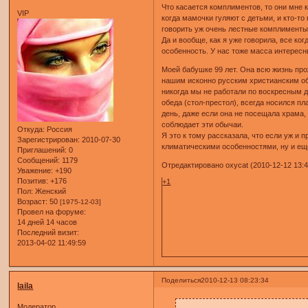
Что касается комплиментов, то они мне 
VIP
когда мамочки гуляют с детьми, и кто-т
говорить уж очень лестные комплименты, 
Да и вообще, как я уже говорила, все ко
особенность. У нас тоже масса интерес
Моей бабушке 99 лет. Она всю жизнь прож
нашим исконно русским христианским обы
никогда мы не работали по воскресным д
обеда (стол-престол), всегда носился пл
день, даже если она не посещала храма,
соблюдает эти обычаи.
Откуда:
Россия
Я это к тому рассказала, что если уж и
Зарегистрирован
: 2010-07-30
климатическими особенностями, ну и ещ
Приглашений:
0
Сообщений:
1179
Отредактировано oxycat (2010-12-12 13:4
Уважение:
+190
Позитив:
+176
+1
Пол:
Женский
Возраст:
50
[1975-12-03]
Провел на форуме:
14 дней 14 часов
Последний визит:
2013-04-02 11:49:59
Поделиться
2010-12-13 08:23:34
laila
Модератор