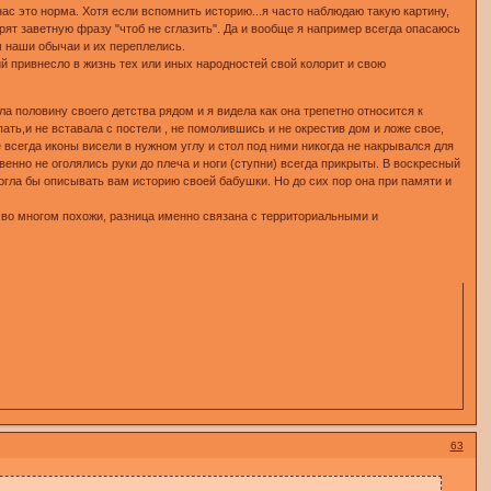
ас это норма. Хотя если вспомнить историю...я часто наблюдаю такую картину,
орят заветную фразу "чтоб не сглазить". Да и вообще я например всегда опасаюсь
ом наши обычаи и их переплелись.
ий привнесло в жизнь тех или иных народностей свой колорит и свою
ла половину своего детства рядом и я видела как она трепетно относится к
ать,и не вставала с постели , не помолившись и не окрестив дом и ложе свое,
 всегда иконы висели в нужном углу и стол под ними никогда не накрывался для
твенно не оголялись руки до плеча и ноги (ступни) всегда прикрыты. В воскресный
огла бы описывать вам историю своей бабушки. Но до сих пор она при памяти и
ы во многом похожи, разница именно связана с территориальными и
63