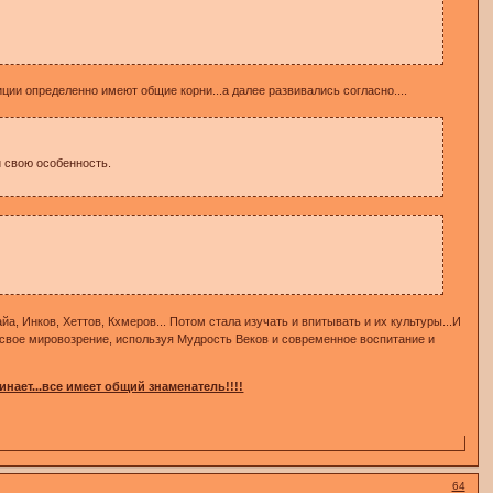
ции определенно имеют общие корни...а далее развивались согласно....
и свою особенность.
а, Инков, Хеттов, Кхмеров... Потом стала изучать и впитывать и их культуры...И
свое мировозрение, используя Мудрость Веков и современное воспитание и
инает...все имеет общий знаменатель!!!!
64