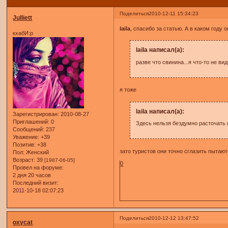
Поделиться
2010-12-11 15:34:23
Julliett
laila
, спасибо за статью. А в каком году
кхабИ:р
laila написал(а):
разве что свинина...я что-то не вид
я тоже
laila написал(а):
Зарегистрирован
: 2010-08-27
Приглашений:
0
Здесь нельзя бездумно расточать
Сообщений:
237
Уважение:
+39
Позитив:
+38
зато туристов они точно сглазить пытают
Пол:
Женский
Возраст:
39
[1987-06-05]
0
Провел на форуме:
2 дня 20 часов
Последний визит:
2011-10-18 02:07:23
Поделиться
2010-12-12 13:47:52
oxycat