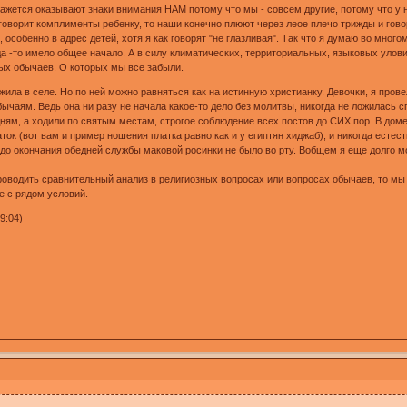
кажется оказывают знаки внимания НАМ потому что мы - совсем другие, потому что у н
о говорит комплименты ребенку, то наши конечно плюют через леое плечо трижды и гов
особенно в адрес детей, хотя я как говорят "не глазливая". Так что я думаю во мног
гда -то имело общее начало. А в силу климатических, территориальных, языковых улов
ных обычаев. О которых мы все забыли.
ила в селе. Но по ней можно равняться как на истинную христианку. Девочки, я прове
чаям. Ведь она ни разу не начала какое-то дело без молитвы, никогда не ложилась сп
ням, а ходили по святым местам, строгое соблюдение всех постов до СИХ пор. В доме
аток (вот вам и пример ношения платка равно как и у египтян хиджаб), и никогда естес
 до окончания обедней службы маковой росинки не было во рту. Вобщем я еще долго м
 проводить сравнительный анализ в религиозных вопросах или вопросах обычаев, то м
е с рядом условий.
9:04)