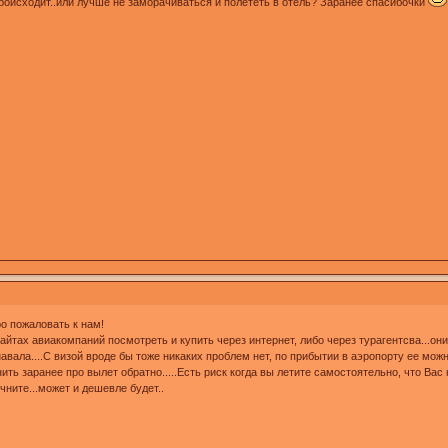
роисходит..или лучше не заморачиваться и полететь в отель? Заранее спасибочки
 пожаловать к нам!
сайтах авиакомпаний посмотреть и купить через интернет, либо через турагентсва...о
навала....С визой вроде бы тоже никаких проблем нет, по прибытии в аэропорту ее мож
ить заранее про вылет обратно.....Есть риск когда вы летите самостоятельно, что Вас
чните...может и дешевле будет..