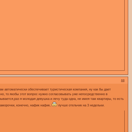
68
 вам автоматически обеспечивает туристическая компания, ну как бы дает
ельно, то якобы этот вопрос нужно согласовывать уже непосредственно в
азывается,раз я молодая девушка и лечу туда одна, не имея там квартиры, то есть
заморочки, конечно, нафик нафик..
лучше отельчик на 3 недельки.