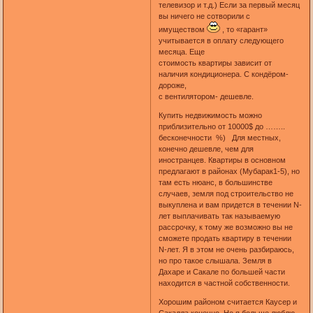
телевизор и т.д.) Если за первый месяц
вы ничего не сотворили с
имуществом
, то «гарант»
учитывается в оплату следующего
месяца. Еще
стоимость квартиры зависит от
наличия кондиционера. С кондёром-
дороже,
с вентилятором- дешевле.
Купить недвижимость можно
приблизительно от 10000$ до ……..
бесконечности %) Для местных,
конечно дешевле, чем для
иностранцев. Квартиры в основном
предлагают в районах (Мубарак1-5), но
там есть нюанс, в большинстве
случаев, земля под строительство не
выкуплена и вам придется в течении N-
лет выплачивать так называемую
рассрочку, к тому же возможно вы не
сможете продать квартиру в течении
N-лет. Я в этом не очень разбираюсь,
но про такое слышала. Земля в
Дахаре и Сакале по большей части
находится в частной собственности.
Хорошим районом считается Каусер и