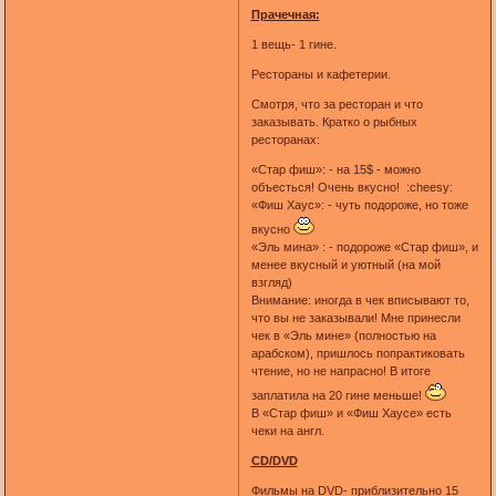
Прачечная:
1 вещь- 1 гине.
Рестораны и кафетерии.
Смотря, что за ресторан и что
заказывать. Кратко о рыбных
ресторанах:
«Стар фиш»: - на 15$ - можно
объесться! Очень вкусно! :cheesy:
«Фиш Хаус»: - чуть подороже, но тоже
вкусно
«Эль мина» : - подороже «Стар фиш», и
менее вкусный и уютный (на мой
взгляд)
Внимание: иногда в чек вписывают то,
что вы не заказывали! Мне принесли
чек в «Эль мине» (полностью на
арабском), пришлось попрактиковать
чтение, но не напрасно! В итоге
заплатила на 20 гине меньше!
В «Стар фиш» и «Фиш Хаусе» есть
чеки на англ.
CD/DVD
Фильмы на DVD- приблизительно 15