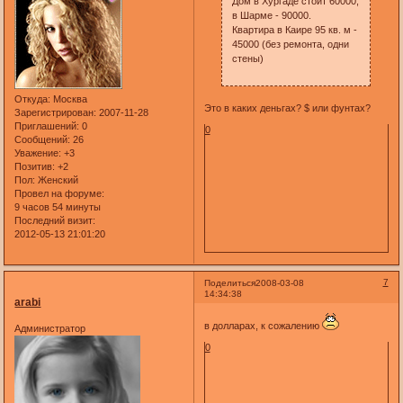
Дом в Хургаде стоит 60000,
в Шарме - 90000.
Квартира в Каире 95 кв. м -
45000 (без ремонта, одни
стены)
Откуда:
Москва
Это в каких деньгах? $ или фунтах?
Зарегистрирован
: 2007-11-28
Приглашений:
0
0
Сообщений:
26
Уважение:
+3
Позитив:
+2
Пол:
Женский
Провел на форуме:
9 часов 54 минуты
Последний визит:
2012-05-13 21:01:20
7
Поделиться
2008-03-08
14:34:38
arabi
в долларах, к сожалению
Администратор
0