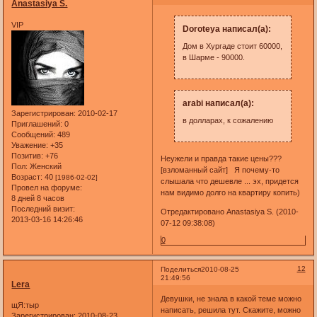
Anastasiya S.
VIP
Doroteya написал(а):
Дом в Хургаде стоит 60000,
в Шарме - 90000.
arabi написал(а):
Зарегистрирован
: 2010-02-17
в долларах, к сожалению
Приглашений:
0
Сообщений:
489
Уважение:
+35
Позитив:
+76
Неужели и правда такие цены???
Пол:
Женский
[взломанный сайт] Я почему-то
Возраст:
40
[1986-02-02]
слышала что дешевле ... эх, придется
Провел на форуме:
нам видимо долго на квартиру копить)
8 дней 8 часов
Последний визит:
Отредактировано Anastasiya S. (2010-
2013-03-16 14:26:46
07-12 09:38:08)
0
12
Поделиться
2010-08-25
21:49:56
Lera
Девушки, не знала в какой теме можно
щЯ:тыр
написать, решила тут. Скажите, можно
Зарегистрирован
: 2010-08-23