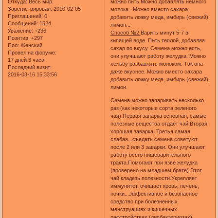
Откуда:
Весь мир.
можно пить.Можно добавлять немного
Зарегистрирован
: 2010-02-05
молока...Можно вместо сахара
Приглашений:
0
добавить ложку меда, имбирь (свежий),
Сообщений:
1524
лимон...
Уважение:
+236
Способ №2:
Варить минут 5-7 в
Позитив:
+297
кипящей воде. Пить теплой, добавляя
Пол:
Женский
сахар по вкусу. Семена можно есть,
Провел на форуме:
они улучшают работу желудка. Можно
17 дней 3 часа
хельбу разбавлять молоком. Так она
Последний визит:
даже вкуснее. Можно вместо сахара
2016-03-16 15:33:56
добавить ложку меда, имбирь (свежий),
лимон.
Семена можно запаривать несколько
раз (как некоторые сорта зеленого
чая).Первая запарка основная, самые
полезные вещества отдает чай.Вторая
хорошая заварка. Третья самая
слабая...съедать семена советуют
после 2 или 3 заварки. Они улучшают
работу всего пищеварительного
тракта.Помогают при язве желудка
(проверено на младшем брате).Этот
чай кладезь полезности.Укрепляет
иммунитет, очищает кровь, печень,
почки...эффективное и безопасное
средство при болезненных
менструациях и кишечных
расстройствах (дисбактериозах)...