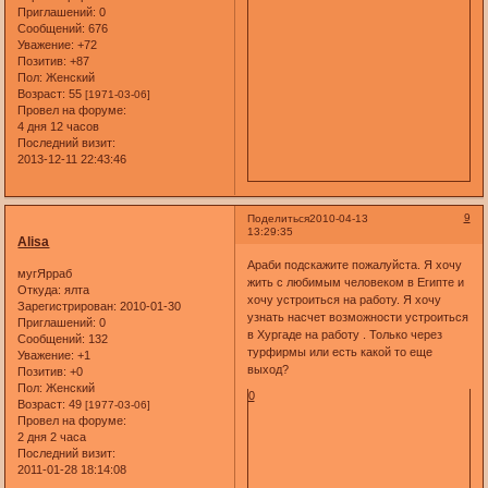
Приглашений:
0
Сообщений:
676
Уважение:
+72
Позитив:
+87
Пол:
Женский
Возраст:
55
[1971-03-06]
Провел на форуме:
4 дня 12 часов
Последний визит:
2013-12-11 22:43:46
9
Поделиться
2010-04-13
13:29:35
Alisa
Араби подскажите пожалуйста. Я хочу
мугЯрраб
жить с любимым человеком в Египте и
Откуда:
ялта
хочу устроиться на работу. Я хочу
Зарегистрирован
: 2010-01-30
узнать насчет возможности устроиться
Приглашений:
0
в Хургаде на работу . Только через
Сообщений:
132
турфирмы или есть какой то еще
Уважение:
+1
выход?
Позитив:
+0
Пол:
Женский
0
Возраст:
49
[1977-03-06]
Провел на форуме:
2 дня 2 часа
Последний визит:
2011-01-28 18:14:08