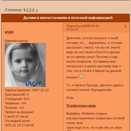
Страница:
1
2
3
4
»
Делимся впечатлениями и полезной информацией
1
Поделиться
2008-02-05
23:31:57
arabi
Девченки, хотела написать о моей
Администратор
поездке, но…. задумалась, а что вам
рассказать такого, что вы не знаете,
ведь вы все были в Египте и думаю
не по одному разу! Поэтому я жду
ваших вопросов, что именно вас
интересует и кратко расскажу вам о
том, что и почём в Масре на данный
момент
Т.к. я была в Хургаде, даю все адреса
соответственно Хургадинские.
Зарегистрирован
: 2007-10-23
Приглашений:
0
Итак:
Сообщений:
814
Уважение:
+54
Телефонная связь
Позитив:
+12
Провел на форуме:
Водафон, Мобинил (самые
5 дней 12 часов
распространенные операторы сотовой
Последний визит:
связи, мож
2022-11-10 17:49:06
какие еще есть, но я про них не знаю