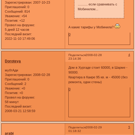
Зарегистрирован
: 2007-10-23
........... если сравнивать с
Приглашений:
0
Мобинилом...
Сообщений:
814
Уважение:
+54
Позитив:
+12
Провел на форуме:
А какие тарифы у Мобинила?
5 дней 12 часов
Последний визит:
0
2022-11-10 17:49:06
4
Поделиться
2008-02-28
23:14:36
Doroteya
Дом в Хургаде стоит 60000, в Шарме -
мубтАди
90000.
Зарегистрирован
: 2008-02-28
Квартира в Каире 95 кв. м - 45000 (без
Приглашений:
0
ремонта, одни стены)
Сообщений:
2
Уважение:
+0
0
Позитив:
+0
Провел на форуме:
58 минут
Последний визит:
2008-03-21 12:58:59
5
Поделиться
2008-02-29
01:18:32
arabi