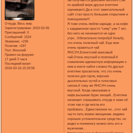
по крайней мере друзья египтяне
оценивают).Да и этот замечательный
сайт стал просто большим открытием и
помощником!!!
Откуда:
Весь мир.
Я тоже очень люблю каркаде, а на кофе
Зарегистрирован
: 2010-02-05
с кардамоном просто "сижу" уже 7 лет,
Приглашений:
0
без него не начинается ни одно
Сообщений:
1524
утро...Обязательно попробуй Хельбу,
Уважение:
+236
это очень полезный чай. Еще мне
Позитив:
+297
очень нравиться чай
Пол:
Женский
ЯНСУН.Египетский анисовый
Провел на форуме:
чай.Очень вкусный и полезный.К
17 дней 3 часа
сожалению адекватную информацию о
Последний визит:
нем в инете найти сложно.Но друзья-
2016-03-16 15:33:56
египтяне просветили, что это очень
полезно для горла, верхних
дыхательных путей и голосовых
связок.К тому же ЯНСУН очень
вкусный. Когда заказываю в
кафе,вызываю бурю эмоций...Египтяне
начинают спрашивать откуда я знаю об
этом чае и где могла его
пробовать...Единственное но...этот чай
часто пить можно женщинам..видимо
хорошее успокоительное средство..но
редко и понемногу можно пить его и
мужчинам...
Кроме того чаи из бедуинской аптеки