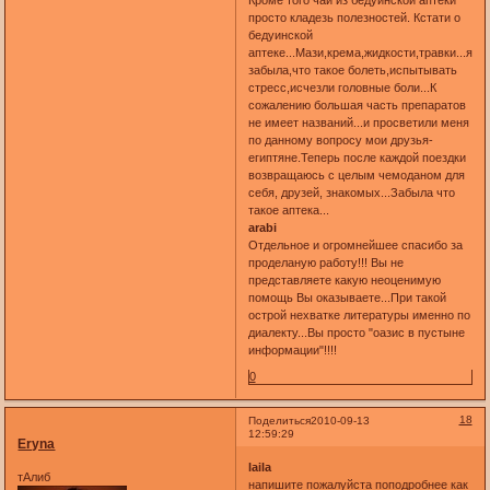
просто кладезь полезностей. Кстати о
бедуинской
аптеке...Мази,крема,жидкости,травки...я
забыла,что такое болеть,испытывать
стресс,исчезли головные боли...К
сожалению большая часть препаратов
не имеет названий...и просветили меня
по данному вопросу мои друзья-
египтяне.Теперь после каждой поездки
возвращаюсь с целым чемоданом для
себя, друзей, знакомых...Забыла что
такое аптека...
arabi
Отдельное и огромнейшее спасибо за
проделаную работу!!! Вы не
представляете какую неоценимую
помощь Вы оказываете...При такой
острой нехватке литературы именно по
диалекту...Вы просто "оазис в пустыне
информации"!!!!
0
18
Поделиться
2010-09-13
12:59:29
Eryna
laila
тАлиб
напишите пожалуйста поподробнее как