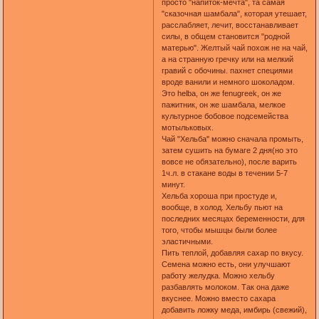
просто "напиток-мечта", та самая
"сказочная шамбала", которая утешает,
расслабляет, лечит, восстанавливает
силы, в общем становится "родной
матерью". Желтый чай похож не на чай,
а на странную гречку или на мелкий
гравий с обочины. пахнет специями
вроде ванили и немного шоколадом.
Это helba, он же fenugreek, он же
пажитник, он же шамбала, мелкое
культурное бобовое подсемейства
мотыльковых.
Чай "Хельба" можно сначала промыть,
затем сушить на бумаге 2 дня(но это
вовсе не обязательно), после варить
1ч.л. в стакане воды в течении 5-7
минут.
Хельба хороша при простуде и,
вообще, в холод. Хельбу пьют на
последних месяцах беременности, для
того, чтобы мышцы были более
эластичными.
Пить теплой, добавляя сахар по вкусу.
Семена можно есть, они улучшают
работу желудка. Можно хельбу
разбавлять молоком. Так она даже
вкуснее. Можно вместо сахара
добавить ложку меда, имбирь (свежий),