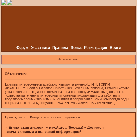
Форум
Участники
Правила
Поиск
Регистрация
Войти
Активные темы
Объявление
Если вы интересуетесь арабским языком, а именно ЕГИПЕТСКИМ
ДИАЛЕКТОМ, Если вы любите Египет и всё, что с ним связано, Если вы хотите
узнать больше... то, добро пожаловать на наш форум! Надеюсь здесь вы не
только найдете много интересной и полезной информации для себя, но и
поделитесь своими знаниями, мнениями и вопросами с нами! Мы всегда рады
подсказать, ответить, обсудить... АХЛЯН УАСАХЛЯН!!! ВАША АРАБИ :)
Привет, Гость!
Войдите
или
зарегистрируйтесь
.
»
Египетский диалект
»
мухА:дса (беседа)
»
Делимся
впечатлениями и полезной информацией