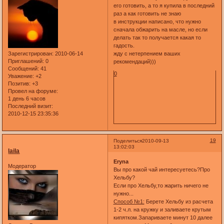
его готовить, а то я купила в последний
раз а как готовить не знаю
в инструкции написано, что нужно
сначала обжарить на масле, но если
делать так то получается какая то
гадость.
Зарегистрирован
: 2010-06-14
жду с нетерпением ваших
Приглашений:
0
рекомендаций)))
Сообщений:
41
0
Уважение:
+2
Позитив:
+3
Провел на форуме:
1 день 6 часов
Последний визит:
2010-12-15 23:35:36
19
Поделиться
2010-09-13
13:02:03
laila
Eryna
Модератор
Вы про какой чай интересуетесь?Про
Хельбу?
Если про Хельбу,то жарить ничего не
нужно...
Способ №1:
Берете Хельбу из расчета
1-2 ч.л. на кружку и заливаете крутым
кипятком.Запариваете минут 10 далее