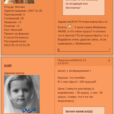
но входящие все
Откуда:
Москва
бесплатны!
Зарегистрирован
: 2007-11-28
Приглашений:
0
Сообщений:
26
Здравствуйте!!! Я вчера вернулась из
Уважение:
+3
Позитив:
+2
Египта
. У меня симка Мобинила.
Пол:
Женский
ARABI, а что такое куруш? и сколько
Провел на форуме:
это в фунтах? Если куруш=фунту, то у
9 часов 54 минуты
Водафона очень дорогая связь, если
Последний визит:
сравнивать с Мобинилом...
2012-05-13 21:01:20
0
3
Поделиться
2008-02-13
13:10:57
arabi
larsen, с возвращением! )
Администратор
Куруши- это копейки.
В 1 гине (фунт)- 100 курушей.
Цена 1 минуты разговора (с
водофоном) – 35 куруш, 1 смс- 30
куруш. (сорри, что я не так
выразилась)
larsen написал(а):