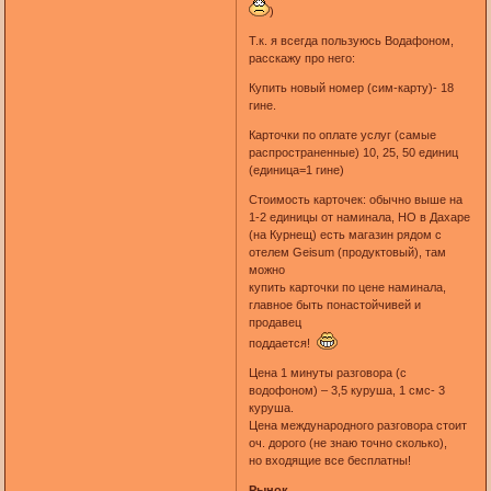
)
Т.к. я всегда пользуюсь Водафоном,
расскажу про него:
Купить новый номер (сим-карту)- 18
гине.
Карточки по оплате услуг (самые
распространенные) 10, 25, 50 единиц
(единица=1 гине)
Стоимость карточек: обычно выше на
1-2 единицы от наминала, НО в Дахаре
(на Курнещ) есть магазин рядом с
отелем Geisum (продуктовый), там
можно
купить карточки по цене наминала,
главное быть понастойчивей и
продавец
поддается!
Цена 1 минуты разговора (с
водофоном) – 3,5 куруша, 1 смс- 3
куруша.
Цена международного разговора стоит
оч. дорого (не знаю точно сколько),
но входящие все бесплатны!
Рынок.