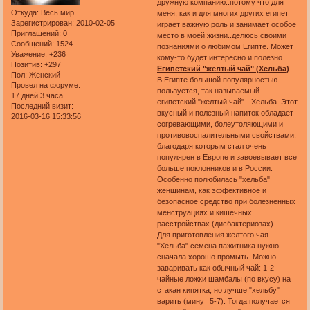
дружную компанию..потому что для
Откуда:
Весь мир.
меня, как и для многих других египет
Зарегистрирован
: 2010-02-05
играет важную роль и занимает особое
Приглашений:
0
место в моей жизни..делюсь своими
Сообщений:
1524
познаниями о любимом Египте. Может
Уважение:
+236
кому-то будет интересно и полезно..
Позитив:
+297
Египетский "желтый чай" (Хельба)
Пол:
Женский
В Египте большой популярностью
Провел на форуме:
пользуется, так называемый
17 дней 3 часа
египетский "желтый чай" - Хельба. Этот
Последний визит:
вкусный и полезный напиток обладает
2016-03-16 15:33:56
согревающими, болеутоляющими и
противовоспалительными свойствами,
благодаря которым стал очень
популярен в Европе и завоевывает все
больше поклонников и в России.
Особенно полюбилась "хельба"
женщинам, как эффективное и
безопасное средство при болезненных
менструациях и кишечных
расстройствах (дисбактериозах).
Для приготовления желтого чая
"Хельба" семена пажитника нужно
сначала хорошо промыть. Можно
заваривать как обычный чай: 1-2
чайные ложки шамбалы (по вкусу) на
стакан кипятка, но лучше "хельбу"
варить (минут 5-7). Тогда получается