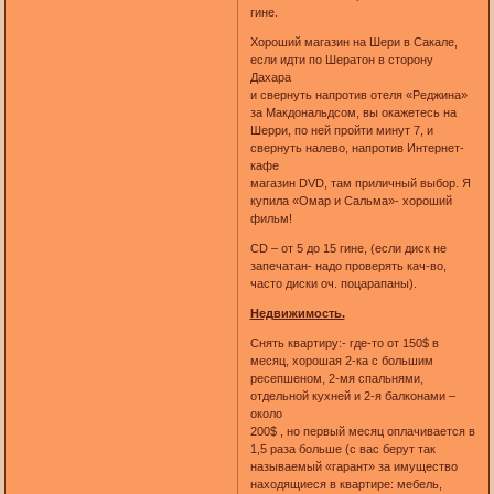
гине.
Хороший магазин на Шери в Сакале,
если идти по Шератон в сторону
Дахара
и свернуть напротив отеля «Реджина»
за Макдональдсом, вы окажетесь на
Шерри, по ней пройти минут 7, и
свернуть налево, напротив Интернет-
кафе
магазин DVD, там приличный выбор. Я
купила «Омар и Сальма»- хороший
фильм!
CD – от 5 до 15 гине, (если диск не
запечатан- надо проверять кач-во,
часто диски оч. поцарапаны).
Недвижимость.
Снять квартиру:- где-то от 150$ в
месяц, хорошая 2-ка с большим
ресепшеном, 2-мя спальнями,
отдельной кухней и 2-я балконами –
около
200$ , но первый месяц оплачивается в
1,5 раза больше (с вас берут так
называемый «гарант» за имущество
находящиеся в квартире: мебель,