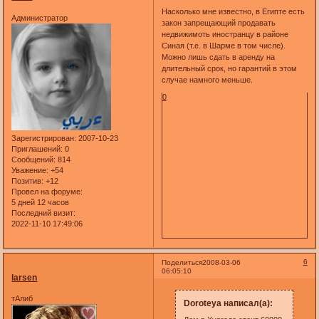
Насколько мне известно, в Египте есть
Администратор
закон запрещающий продавать
недвижимоть иностранцу в районе
Синая (т.е. в Шарме в том числе).
Можно лишь сдать в аренду на
длительный срок, но гарантий в этом
случае намного меньше.
0
Зарегистрирован
: 2007-10-23
Приглашений:
0
Сообщений:
814
Уважение:
+54
Позитив:
+12
Провел на форуме:
5 дней 12 часов
Последний визит:
2022-11-10 17:49:06
6
Поделиться
2008-03-06
06:05:10
larsen
тАлиб
Doroteya написал(а):