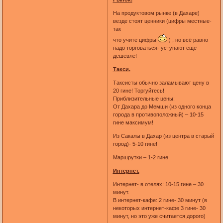
На продуктовом рынке (в Дахаре)
везде стоят ценники (цифры местные-
так
что учите цифры
) , но всё равно
надо торговаться- уступают еще
дешевле!
Такси.
Таксисты обычно заламывают цену в
20 гине! Торгуйтесь!
Приблизительные цены:
От Дахара до Мемши (из одного конца
города в противоположный) – 10-15
гине максимум!
Из Сакалы в Дахар (из центра в старый
город)- 5-10 гине!
Маршрутки – 1-2 гине.
Интернет.
Интернет- в отелях: 10-15 гине – 30
минут.
В интернет-кафе: 2 гине- 30 минут (в
некоторых интернет-кафе 3 гине- 30
минут, но это уже считается дорого)