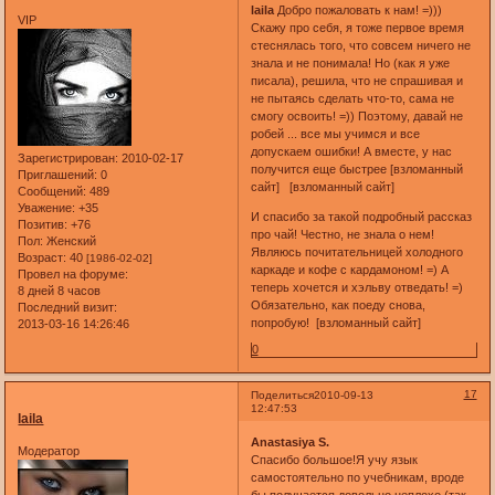
laila
Добро пожаловать к нам! =)))
VIP
Скажу про себя, я тоже первое время
стеснялась того, что совсем ничего не
знала и не понимала! Но (как я уже
писала), решила, что не спрашивая и
не пытаясь сделать что-то, сама не
смогу освоить! =)) Поэтому, давай не
робей ... все мы учимся и все
допускаем ошибки! А вместе, у нас
Зарегистрирован
: 2010-02-17
получится еще быстрее [взломанный
Приглашений:
0
сайт] [взломанный сайт]
Сообщений:
489
Уважение:
+35
И спасибо за такой подробный рассказ
Позитив:
+76
про чай! Честно, не знала о нем!
Пол:
Женский
Являюсь почитательницей холодного
Возраст:
40
[1986-02-02]
каркаде и кофе с кардамоном! =) А
Провел на форуме:
теперь хочется и хэльву отведать! =)
8 дней 8 часов
Обязательно, как поеду снова,
Последний визит:
попробую! [взломанный сайт]
2013-03-16 14:26:46
0
17
Поделиться
2010-09-13
12:47:53
laila
Anastasiya S.
Модератор
Спасибо большое!Я учу язык
самостоятельно по учебникам, вроде
бы получается довольно неплохо (так