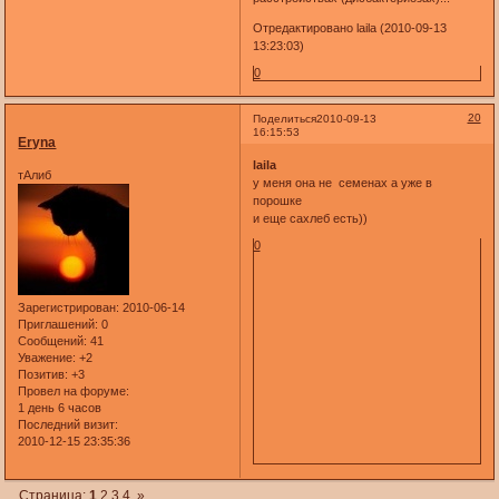
Отредактировано laila (2010-09-13
13:23:03)
0
20
Поделиться
2010-09-13
16:15:53
Eryna
laila
тАлиб
у меня она не семенах а уже в
порошке
и еще сахлеб есть))
0
Зарегистрирован
: 2010-06-14
Приглашений:
0
Сообщений:
41
Уважение:
+2
Позитив:
+3
Провел на форуме:
1 день 6 часов
Последний визит:
2010-12-15 23:35:36
Страница:
1
2
3
4
»