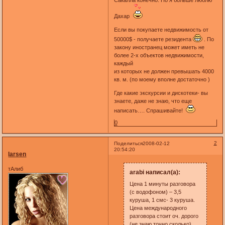
Сакалла конечно. Но я больше люблю
Дахар
Если вы покупаете недвижимость от
50000$ - получаете резидента
. По
закону иностранец может иметь не
более 2-х объектов недвижимости,
каждый
из которых не должен превышать 4000
кв. м. (по моему вполне достаточно )
Где какие экскурсии и дискотеки- вы
знаете, даже не знаю, что еще
написать…. Спрашивайте!
0
2
Поделиться
2008-02-12
20:54:20
larsen
тАлиб
arabi написал(а):
Цена 1 минуты разговора
(с водофоном) – 3,5
куруша, 1 смс- 3 куруша.
Цена международного
разговора стоит оч. дорого
(не знаю точно сколько),