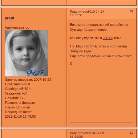
10
Поделиться
2010-04-14
18:55:51
arabi
Есть много предложений по работе в
Администратор
Хургаде, Шарме, Каире.
Мы обсуждали это в
ЭТОЙ
теме.
На
Maghreb Club
тоже много ин-фы.
Зайдите туда.
Еще есть предложения на сайтах газет.
0
Зарегистрирован
: 2007-10-23
Приглашений:
0
Сообщений:
814
Уважение:
+54
Позитив:
+12
Провел на форуме:
5 дней 12 часов
Последний визит:
2022-11-10 17:49:06
11
Поделиться
2010-07-06
08:59:50