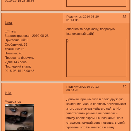
2010-12-15 23:35:36
14
Поделиться
2010-08-26
01:14:35
Lera
спасибо за подсказку, попробую
щЯ:тыр
[взломанный сайт]
Зарегистрирован
: 2010-08-23
Приглашений:
0
0
Сообщений:
53
Уважение:
+6
Позитив:
+6
Провел на форуме:
2 дня 14 часов
Последний визит:
2015-06-15 18:00:43
15
Поделиться
2010-09-13
08:34:44
laila
Девочки, принимайте в свою дружную
Модератор
компанию..Давно являюсь поклонником
этого замечательнейшего сайта..Но
участвовать раньше не решалась
ввиду своих скромных познаний..но я
стараюсь каждый день повышать свой
уровень..что бы влиться в вашу