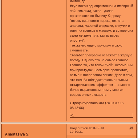
лимон, др..
Вкус похож одновременно на имбирный
чай, лимонад, какао...далее
практически по Льюису Кэрролу:
"смесь вишневого пирога, омлета,
ананаса, жареной индюшки, тянучки и
горячих гренков с маслом, и вскоре она
сама не заметила, как пузырек
опустел".
Так же его еще с молоком можно
смешивать.
"Хельба" прекрасно освежает в жаркую
погоду. Однако это не самое главное.
Главное то, что такой "чай" незаменим
при простудах, насморке,бронхитах,
астме и воспалении легких. Дело в том,
что хельба обладает очень сильным
отхаркивающим эффектом – намного
более выраженным, чем у многих
современных лекарств.
Отредактировано laila (2010-09-13
08:43:06)
+1
16
Поделиться
2010-09-13
10:30:31
Anastasiya S.