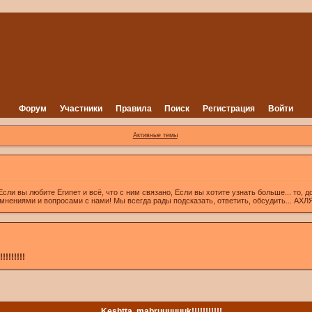
Форум
Участники
Правила
Поиск
Регистрация
Войти
Активные темы
вы любите Египет и всё, что с ним связано, Если вы хотите узнать больше... то, д
 мнениями и вопросами с нами! Мы всегда рады подсказать, ответить, обсудить... А
!!!!!!!
Keshtta, mabruuuuuuk!!!!!!!!!!!