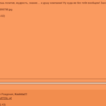
позитив, мудрость, знание.... и душу компании! Ну куда же без тебя вообщем! Заход
5:02)
м Рождения,
Keshtta!!!
1:43)