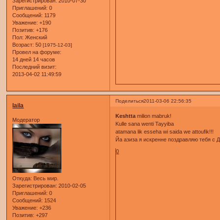
Зарегистрирован
: 2010-07-30
Приглашений:
0
Сообщений:
1179
Уважение:
+190
Позитив:
+176
Пол:
Женский
Возраст:
50
[1975-12-03]
Провел на форуме:
14 дней 14 часов
Последний визит:
2013-04-02 11:49:59
Поделиться
2011-03-06 22:56:35
laila
Keshtta
milion mabruk!
Модератор
Kulle sana wenti Tayyiba
atamana lik esseha wi saida we attoufik!!!
Йа азиза я искренне поздравляю тебя с Дн
0
Откуда:
Весь мир.
Зарегистрирован
: 2010-02-05
Приглашений:
0
Сообщений:
1524
Уважение:
+236
Позитив:
+297