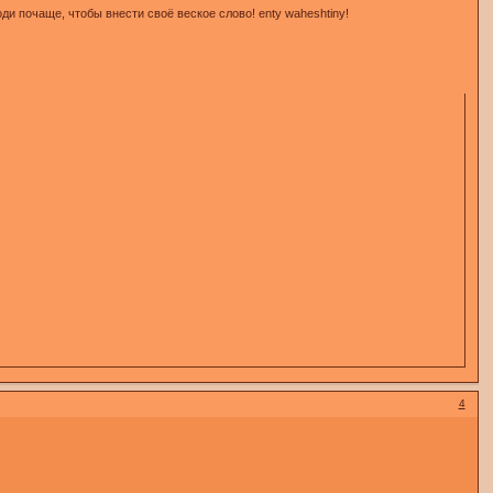
и почаще, чтобы внести своё веское слово! enty waheshtiny!
4