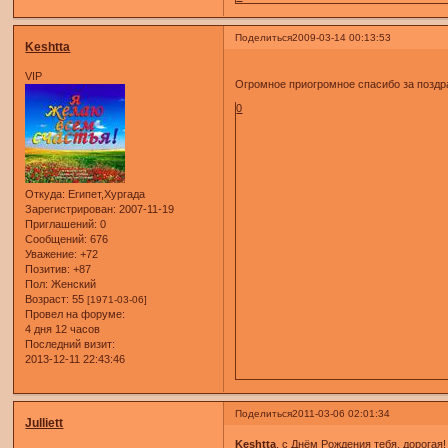
Поделиться
2009-03-14 00:13:53
Keshtta
VIP
Огромное приогромное спасибо за позд
0
Откуда:
Египет,Хургада
Зарегистрирован
: 2007-11-19
Приглашений:
0
Сообщений:
676
Уважение:
+72
Позитив:
+87
Пол:
Женский
Возраст:
55
[1971-03-06]
Провел на форуме:
4 дня 12 часов
Последний визит:
2013-12-11 22:43:46
Поделиться
2011-03-06 02:01:34
Julliett
Keshtta
, с Днём Рождения тебя, дорогая!