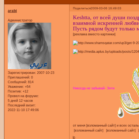
Поделиться
2009-03-06 16:49:03
arabi
Keshtta, от всей души поз
Администратор
взаимной искренней любви
Пусть рядом будут только 
[реклама вместо картинки]
Зарегистрирован
: 2007-10-23
Приглашений:
0
Сообщений:
814
Уважение:
+54
Никогда не забывай- Энти
Позитив:
+12
Провел на форуме:
5 дней 12 часов
Последний визит:
2022-11-10 17:49:06
от меня [взломанный сайт] и всех оста
[взломанный сайт] [взломанный сайт] 
0