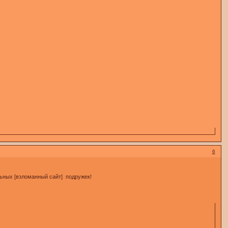
6
льных [взломанный сайт] подружек!