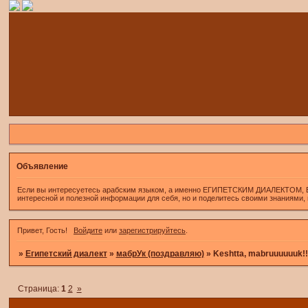
Объявление
Если вы интересуетесь арабским языком, а именно ЕГИПЕТСКИМ ДИАЛЕКТОМ, Если 
интересной и полезной информации для себя, но и поделитесь своими знаниями,
Привет, Гость!
Войдите
или
зарегистрируйтесь
.
»
Египетский диалект
»
мабрУк (поздравляю)
»
Keshtta, mabruuuuuuk!!!!
Страница:
1
2
»