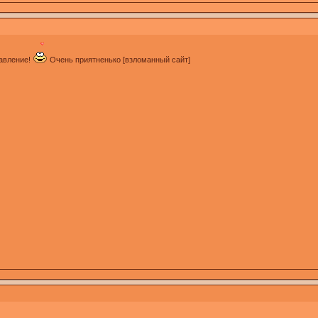
равление!
Очень приятненько [взломанный сайт]