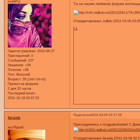
кхабИ:р
Ты на нашем любимом форуме воплощаешь 
Отредактировано Julliett (2011-03-06 03:0
+1
Зарегистрирован
: 2010-08-27
Приглашений:
0
Сообщений:
237
Уважение:
+39
Позитив:
+38
Пол:
Женский
Возраст:
39
[1987-06-05]
Провел на форуме:
2 дня 20 часов
Последний визит:
2011-10-18 02:07:23
Поделиться
2011-03-06 02:17:35
faraola
Присоединяюсь к поздравлениям! С Дне
мугЯрраб
Отредактировано faraola (2011-03-06 02:2