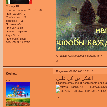
Откуда:
RU
Зарегистрирован
: 2011-01-20
Приглашений:
0
Сообщений:
183
Уважение:
+117
Позитив:
+64
Пол:
Женский
Провел на форуме:
4 дня 9 часов
Последний визит:
2014-05-29 19:47:50
От души! Самые добрые пожелания =)
0
Поделиться
2011-03-06 10:21:28
Keshtta
أشكر من كل قلبي
VIP
Спасибо огромное от всего моего сердца
+2