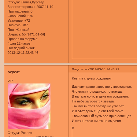
Откуда:
Египет,Хургада
Зарегистрирован
: 2007-11-19
Приглашений:
0
Сообщений:
676
Уважение:
+72
Позитив:
+87
Пол:
Женский
Возраст:
55
[1971-03-06]
Провел на форуме:
4 дня 12 часов
Последний визит:
2013-12-11 22:43:46
Поделиться
2011-03-06 14:43:29
oxycat
Keshtta с днем рождения!
VIP
Давным-давно известно утвержденье,
Что если кто родился, то всегда,
В начале ночи, в день его рожденья,
На небе загорается звезда.
Так пусть твоя звезда не угасает
И в этот день ещё светлей горит,
Твой славный путь всё ярче освещая
И жизнь твою ничто не омрачит!
0
Откуда:
Россия