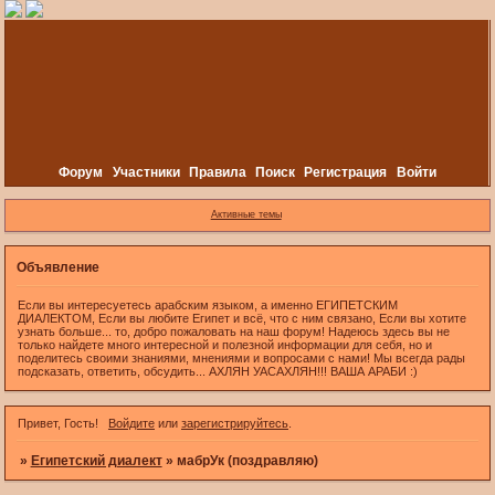
Форум
Участники
Правила
Поиск
Регистрация
Войти
Активные темы
Объявление
Если вы интересуетесь арабским языком, а именно ЕГИПЕТСКИМ
ДИАЛЕКТОМ, Если вы любите Египет и всё, что с ним связано, Если вы хотите
узнать больше... то, добро пожаловать на наш форум! Надеюсь здесь вы не
только найдете много интересной и полезной информации для себя, но и
поделитесь своими знаниями, мнениями и вопросами с нами! Мы всегда рады
подсказать, ответить, обсудить... АХЛЯН УАСАХЛЯН!!! ВАША АРАБИ :)
Привет, Гость!
Войдите
или
зарегистрируйтесь
.
»
Египетский диалект
»
мабрУк (поздравляю)