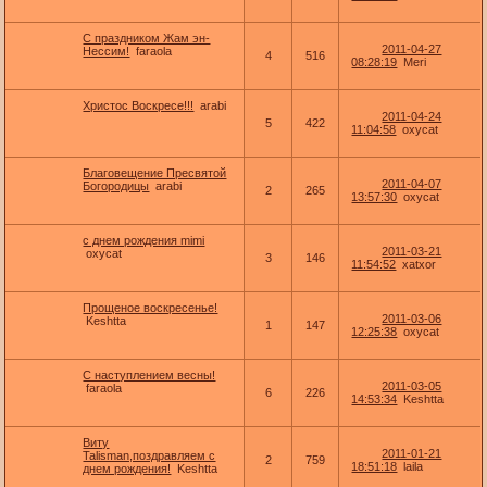
С праздником Жам эн-
2011-04-27
Нессим!
faraola
4
516
08:28:19
Meri
Христос Воскресе!!!
arabi
2011-04-24
5
422
11:04:58
oxycat
Благовещение Пресвятой
2011-04-07
Богородицы
arabi
2
265
13:57:30
oxycat
с днем рождения mimi
2011-03-21
oxycat
3
146
11:54:52
xatxor
Прощеное воскресенье!
2011-03-06
Keshtta
1
147
12:25:38
oxycat
С наступлением весны!
2011-03-05
faraola
6
226
14:53:34
Keshtta
Виту
2011-01-21
Talisman,поздравляем с
2
759
18:51:18
laila
днем рождения!
Keshtta