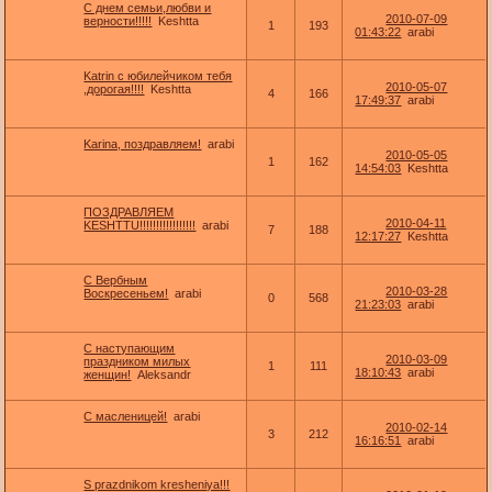
С днем семьи,любви и
2010-07-09
верности!!!!!
Keshtta
1
193
01:43:22
arabi
Katrin с юбилейчиком тебя
2010-05-07
,дорогая!!!!
Keshtta
4
166
17:49:37
arabi
Karina, поздравляем!
arabi
2010-05-05
1
162
14:54:03
Keshtta
ПОЗДРАВЛЯЕМ
2010-04-11
KESHTTU!!!!!!!!!!!!!!!!!
arabi
7
188
12:17:27
Keshtta
С Вербным
2010-03-28
Воскресеньем!
arabi
0
568
21:23:03
arabi
С наступающим
2010-03-09
праздником милых
1
111
18:10:43
arabi
женщин!
Aleksandr
С масленицей!
arabi
2010-02-14
3
212
16:16:51
arabi
S prazdnikom kresheniya!!!