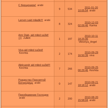
С Крещением!
arabi
2011-01-20
9
534
10:05:54
arabi
Larsen said miladik!!!
arabi
2010-12-03
8
324
02:09:46
Karina
Amr Diab, aid miled sa3id!
2010-10-11
=))
Julliett
1
197
18:25:06
Viktoriya_Angel
Viva,aid miled sa3ed!
2010-09-29
Keshtta
2
174
16:50:39
viva
Aleksandr aid miled sa3id!!!
2010-09-25
Keshtta
7
266
00:29:46
Keshtta
Рождество Пресвятой
2010-09-21
Богородицы
arabi
0
147
18:18:12
arabi
Преображение Господне
2010-08-20
arabi
2
200
15:58:04
arabi