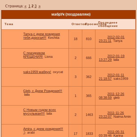
Страница:
«
1
2
3
»
мабрУк (поздравляю)
Последнее
Тема
Ответов
Просмотров
сообщение
Tanya,с днем рождения
2012-02-01
тебя,дорогая!!!
Keshtta
18
810
23:21:11
Tanya
С праздником
2012-01-19
КРЕЩЕНИЯ!
Liona
2
666
13:27:29
laila
saks1959 мабрук!
oxycat
2012-01-11
3
362
21:18:57
saks1959
Gleb, с Днем Рождения!!!
2011-12-26
laila
1
365
08:38:59
gleb
С Новым годом всех
2011-11-26
мусульман!!!!
laila
2
1463
23:22:07
Naima Amin
Amira, с днем рождения!!!
2011-05-31
:)
arabi
17
1833
03:39:46
Karina