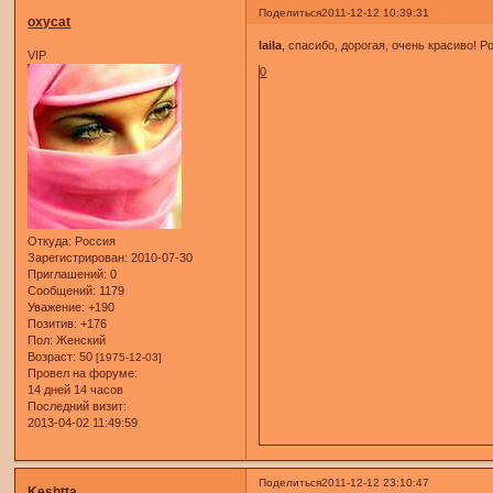
Поделиться
2011-12-12 10:39:31
oxycat
laila
, спасибо, дорогая, очень красиво! 
VIP
0
Откуда:
Россия
Зарегистрирован
: 2010-07-30
Приглашений:
0
Сообщений:
1179
Уважение:
+190
Позитив:
+176
Пол:
Женский
Возраст:
50
[1975-12-03]
Провел на форуме:
14 дней 14 часов
Последний визит:
2013-04-02 11:49:59
Поделиться
2011-12-12 23:10:47
Keshtta