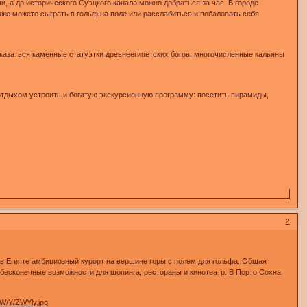
 а до исторического Суэцкого канала можно добраться за час. В городе
акже можете сыграть в гольф на поле или расслабиться и побаловать себя
оказаться каменные статуэтки древнеегипетских богов, многочисленные кальяны
 отдыхом устроить и богатую экскурсионную программу: посетить пирамиды,
2
 в Египте амбициозный курорт на вершине горы с полем для гольфа. Общая
 бесконечные возможности для шопинга, рестораны и кинотеатр. В Порто Сохна