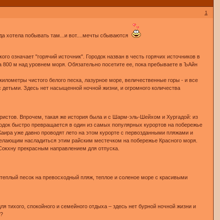
1
гда хотела побывать там...и вот....мечты сбываются
го означает "горячий источник". Городок назван в честь горячих источников в
а 800 м над уровнем моря. Обязательно посетите ее, пока пребываете в ЪАйн
километры чистого белого песка, лазурное море, величественные горы - и все
с детьми. Здесь нет насыщенной ночной жизни, и огромного количества
уристов. Впрочем, такая же история была и с Шарм-эль-Шейхом и Хургадой: из
ородок быстро превращается в один из самых популярных курортов на побережье
Каира уже давно проводят лето на этом курорте с первозданными пляжами и
желающим насладиться этим райским местечком на побережье Красного моря.
 Сокхну прекрасным направлением для отпуска.
 теплый песок на превосходный пляж, теплое и соленое море с красивыми
я тихого, спокойного и семейного отдыха – здесь нет бурной ночной жизни и
а?