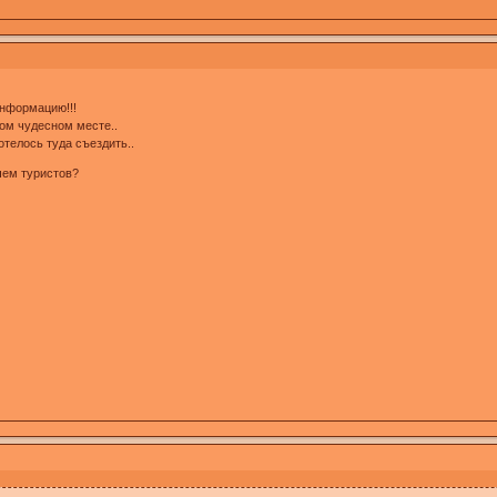
информацию!!!
том чудесном месте..
отелось туда съездить..
 чем туристов?