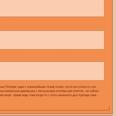
мные Пятерки, один с огромнейшим гольф полем, почти все отели со спа-
ельно маленькая деревушка с несколькими отелями для египтян...но сейчас
я моря...Шарм ведь тоже когда-то с этого начинался да и Хургада тоже....