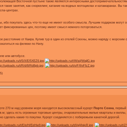
лизлежащей Восточной пустыне также являются интересными достопримечательностями,
ся такие занятия, как сноркелинг, катание на водных мотоциклах и катамаранах. Вы т
спа-центрах.
ы, ибо покупать здесь что-то еще не имеет особого смысла. Лучшим подарком могут 
нет фиксированных цен, поэтому имеет смысл немного поторговаться.
е расстояние от Каира. Купив тур в один из отелей Сокхны, можно наряду с морским
окатиться на фелюке по Нилу.
иле или автобусе.
25)
ысоте 270 м над уровнем моря находится высококлассный курорт
Порто Сохна
, первый
в.м; здесь есть огромные торговые центры, очаровательные жилые кварталы и виллы,
но сделать какие-то покупки. Курорт соединяется с побережьем канатной дорогой.