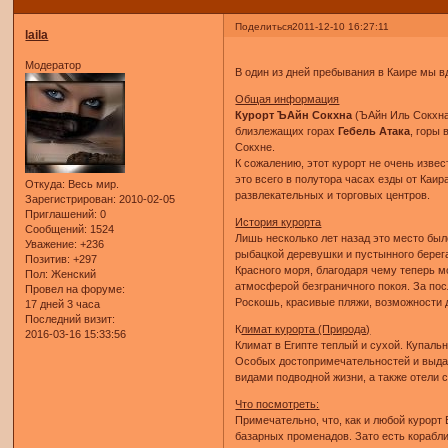
Поделиться
2011-12-10 16:27:11
laila
Модератор
В один из дней пребывания в Каире мы вд
Общая информация
Курорт ЪАйн Сокхна
(ЪАйн Иль Сокхна)
близлежащих горах
Гебель Атака
, горы
Сокхне.
К сожалению, этот курорт не очень изве
это всего в полутора часах езды от Каи
Откуда:
Весь мир.
развлекательных и торговых центров.
Зарегистрирован
: 2010-02-05
Приглашений:
0
История курорта
Сообщений:
1524
Лишь несколько лет назад это место был
Уважение:
+236
рыбацкой деревушки и пустынного берега
Позитив:
+297
Красного моря, благодаря чему теперь 
Пол:
Женский
атмосферой безграничного покоя. За по
Провел на форуме:
Роскошь, красивые пляжи, возможности 
17 дней 3 часа
Последний визит:
К
лимат курорта (Природа)
2016-03-16 15:33:56
Климат в Египте теплый и сухой. Купальн
Особых достопримечательностей и выдаю
видами подводной жизни, а также отели с
Что посмотреть:
Примечательно, что, как и любой курорт
базарных променадов. Зато есть корабли 