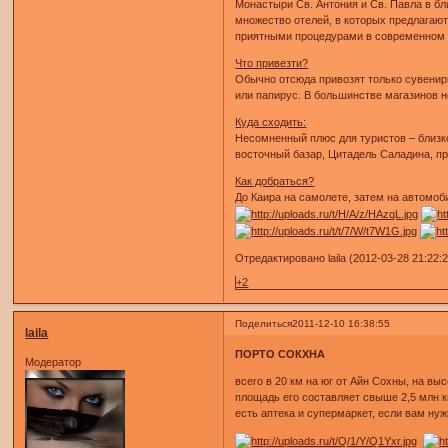
Монастыри Св. Антония и Св. Павла в б
множество отелей, в которых предлагают
приятными процедурами в современном 
Что привезти?
Обычно отсюда привозят только сувенир
или папирус. В большинстве магазинов 
Куда сходить:
Несомненный плюс для туристов – близко
восточный базар, Цитадель Саладина, пр
Как добраться?
До Каира на самолете, затем на автомоб
Отредактировано laila (2012-03-28 21:22:
+2
Поделиться
2011-12-10 16:38:55
laila
ПОРТО СОКХНА
Модератор
всего в 20 км на юг от Айн Сохны, на в
площадь его составляет свыше 2,5 млн к
есть аптека и супермаркет, если вам нуж