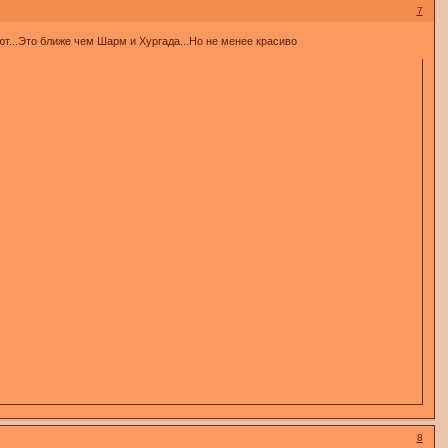
7
ют...Это ближе чем Шарм и Хургада...Но не менее красиво
8