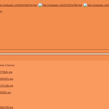
28)
иль Сокхна: