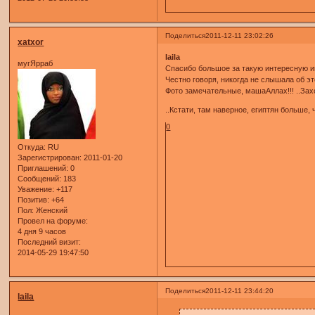
Поделиться
2011-12-11 23:02:26
xatxor
laila
мугЯрраб
Спасибо большое за такую интересную 
Честно говоря, никогда не слышала об э
Фото замечательные, машаАллах!!! ..Зах
..Кстати, там наверное, египтян больше,
0
Откуда:
RU
Зарегистрирован
: 2011-01-20
Приглашений:
0
Сообщений:
183
Уважение:
+117
Позитив:
+64
Пол:
Женский
Провел на форуме:
4 дня 9 часов
Последний визит:
2014-05-29 19:47:50
Поделиться
2011-12-11 23:44:20
laila