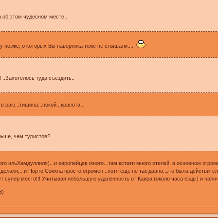
а об этом чудесном месте..
у позже, о которых Вы наверняка тоже не слышали.....
..Захотелось туда съездить..
 раю...тишина...покой...красота...
ольше, чем туристов?
ого ильХамдуллиля)...и европейцев много...там кстати много отелей, в основном огро
сделали,...и Порто Сокхна просто огромен...хотя еще не так давно..это была действит
т супер место!!! Учитывая небольшую удаленность от Каира (около часа езды) и наличи
3)