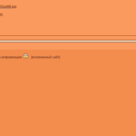
06)
о за информацию
[взломанный сайт]