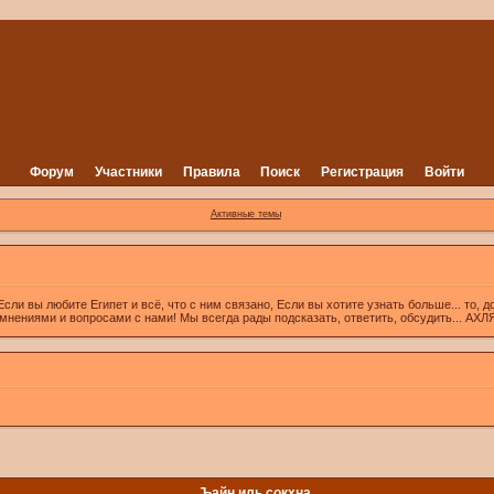
Форум
Участники
Правила
Поиск
Регистрация
Войти
Активные темы
вы любите Египет и всё, что с ним связано, Если вы хотите узнать больше... то, д
 мнениями и вопросами с нами! Мы всегда рады подсказать, ответить, обсудить... А
Ъайн иль сокхна