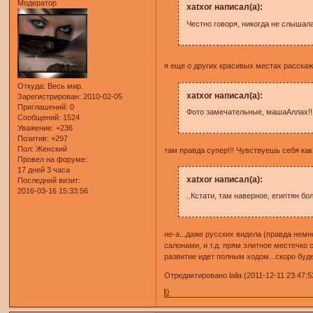
Модератор
xatxor написал(а):
Честно говоря, никогда не слышал
я еще о других красивых местах расскаж
Откуда:
Весь мир.
xatxor написал(а):
Зарегистрирован
: 2010-02-05
Приглашений:
0
Фото замечательные, машаАллах!!! 
Сообщений:
1524
Уважение:
+236
Позитив:
+297
Пол:
Женский
там правда супер!!! Чувствуешь себя как в
Провел на форуме:
17 дней 3 часа
xatxor написал(а):
Последний визит:
2016-03-16 15:33:56
..Кстати, там наверное, египтян б
не-а...даже русских видела (правда немн
салонами, и т.д. прям элитное местечко 
развитие идет полным ходом...скоро буде
Отредактировано laila (2011-12-11 23:47:5
0