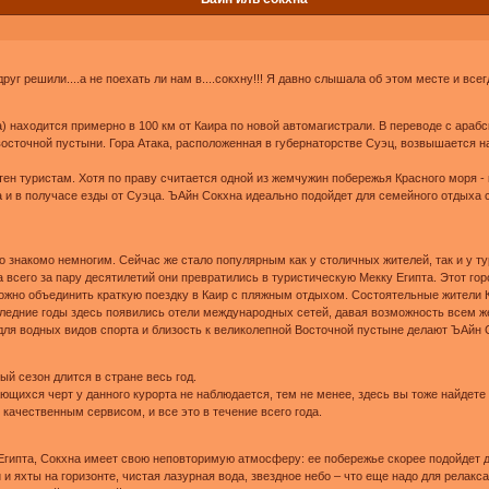
руг решили....а не поехать ли нам в....сокхну!!! Я давно слышала об этом месте и все
 находится примерно в 100 км от Каира по новой автомагистрали. В переводе с арабско
 восточной пустыни. Гора Атака, расположенная в губернаторстве Суэц, возвышается н
стен туристам. Хотя по праву считается одной из жемчужин побережья Красного моря - 
ра и в получасе езды от Суэца. ЪАйн Сокхна идеально подойдет для семейного отдыха 
о знакомо немногим. Сейчас же стало популярным как у столичных жителей, так и у т
 всего за пару десятилетий они превратились в туристическую Мекку Египта. Этот г
можно объединить краткую поездку в Каир с пляжным отдыхом. Состоятельные жители 
следние годы здесь появились отели международных сетей, давая возможность всем 
для водных видов спорта и близость к великолепной Восточной пустыне делают ЪАйн
ый сезон длится в стране весь год.
щихся черт у данного курорта не наблюдается, тем не менее, здесь вы тоже найдете
 качественным сервисом, и все это в течение всего года.
 Египта, Сокхна имеет свою неповторимую атмосферу: ее побережье скорее подойдет дл
и яхты на горизонте, чистая лазурная вода, звездное небо – что еще надо для релакс