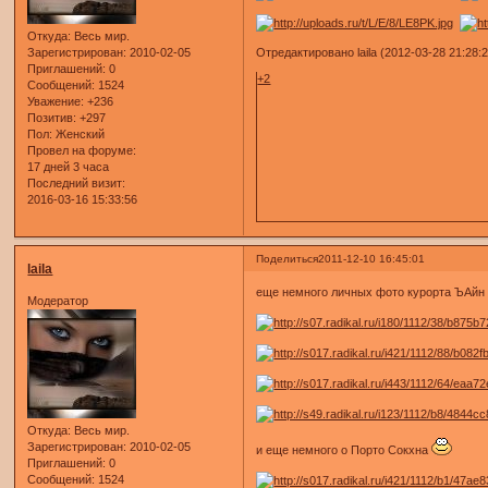
Откуда:
Весь мир.
Отредактировано laila (2012-03-28 21:28:
Зарегистрирован
: 2010-02-05
Приглашений:
0
+2
Сообщений:
1524
Уважение:
+236
Позитив:
+297
Пол:
Женский
Провел на форуме:
17 дней 3 часа
Последний визит:
2016-03-16 15:33:56
Поделиться
2011-12-10 16:45:01
laila
еще немного личных фото курорта ЪАйн 
Модератор
Откуда:
Весь мир.
Зарегистрирован
: 2010-02-05
и еще немного о Порто Сокхна
Приглашений:
0
Сообщений:
1524