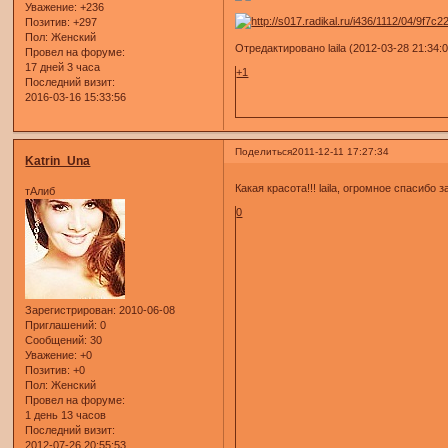
Уважение:
+236
Позитив:
+297
Пол:
Женский
Отредактировано laila (2012-03-28 21:34:
Провел на форуме:
17 дней 3 часа
+1
Последний визит:
2016-03-16 15:33:56
Поделиться
2011-12-11 17:27:34
Katrin_Una
Какая красота!!! laila, огромное спасиб
тАлиб
0
Зарегистрирован
: 2010-06-08
Приглашений:
0
Сообщений:
30
Уважение:
+0
Позитив:
+0
Пол:
Женский
Провел на форуме:
1 день 13 часов
Последний визит:
2012-07-26 20:55:53