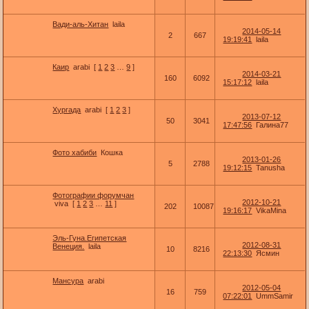
Вади-аль-Хитан
laila
2014-05-14
2
667
19:19:41
laila
Каир
arabi
[
1
2
3
…
9
]
2014-03-21
160
6092
15:17:12
laila
Хургада
arabi
[
1
2
3
]
2013-07-12
50
3041
17:47:56
Галина77
Фото хабиби
Кошка
2013-01-26
5
2788
19:12:15
Tanusha
Фотографии форумчан
2012-10-21
viva
[
1
2
3
…
11
]
202
10087
19:16:17
VikaMina
Эль-Гуна.Египетская
2012-08-31
Венеция.
laila
10
8216
22:13:30
Ясмин
Мансура
arabi
2012-05-04
16
759
07:22:01
UmmSamir