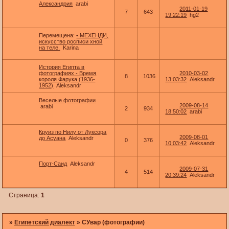
Александрия
arabi
2011-01-19
7
643
19:22:19
hg2
Перемещена:
• МЕХЕНДИ,
искусство росписи хной
на теле.
Karina
История Египта в
фотографиях - Время
2010-03-02
8
1036
короля Фарука (1936-
13:03:32
Aleksandr
1952)
Aleksandr
Веселые фотографии
2009-08-14
arabi
2
934
18:50:02
arabi
Круиз по Нилу от Луксора
2009-08-01
до Асуана
Aleksandr
0
376
10:03:42
Aleksandr
Порт-Саид
Aleksandr
2009-07-31
4
514
20:39:24
Aleksandr
Страница:
1
»
Египетский диалект
»
СУвар (фотографии)