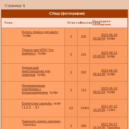
Страница:
1
СУвар (фотографии)
Последнее
Тема
Ответов
Просмотров
сообщение
Купить прокси для авито
2023-06-24
hydija
0
205
20:28:44
hydija
Прокси или VPN? Что
2023-06-21
выбрать?
hydija
0
101
03:49:02
hydija
Идеальный
2023-06-20
криптокошелек для
0
392
09:34:48
hydija
новичков
hydija
Инновационная
2023-06-10
платформа с
0
113
09:52:04
hydija
вознаграждением
hydija
Египетские свадьбы
arabi
2017-07-12
[
1
2
3
…
6
]
111
24461
14:24:55
L1dex
Помогите понять картинку
2017-04-27
Tatoshka
0
389
15:24:36
Tatoshka