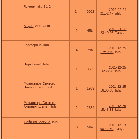
Луксор
laila
[
1
2
]
2012-02-24
24
3062
21:52:47
gleb
Асуан
Aleksandr
2012-01-08
2
456
23:49:26
Tanya
Заафарана
laila
2011-12-25
4
798
17:40:49
laila
Порт Галиб
laila
2011-12-25
1
3595
16:58:28
laila
Монастырь Святого
2011-12-25
Павла, Египет
laila
1
1909
16:05:38
laila
Монастырь Святого
2011-12-25
Антония, Египет
laila
2
2654
15:46:33
laila
Ъайн иль сокхна
laila
2011-12-13
8
504
00:42:39
Tanya