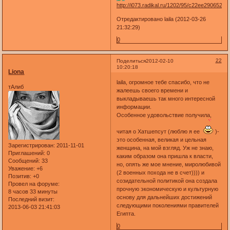
Отредактировано laila (2012-03-26
21:32:29)
0
22
Поделиться
2012-02-10
10:20:18
Liona
laila, огромное тебе спасибо, что не
тАлиб
жалеешь своего времени и
выкладываешь так много интересной
информации.
Особенное удовольствие получила,
читая о Хатшепсут (люблю я ее
)-
это особенная, великая и цельная
Зарегистрирован
: 2011-11-01
женщина, на мой взгляд. Уж не знаю,
Приглашений:
0
каким образом она пришла к власти,
Сообщений:
33
но, опять же мое мнение, миролюбивой
Уважение:
+6
(2 военных похода не в счет)))) и
Позитив:
+0
созидательной политикой она создала
Провел на форуме:
прочную экономическую и культурную
8 часов 33 минуты
основу для дальнейших достижений
Последний визит:
следующими поколениями правителей
2013-06-03 21:41:03
Египта.
0