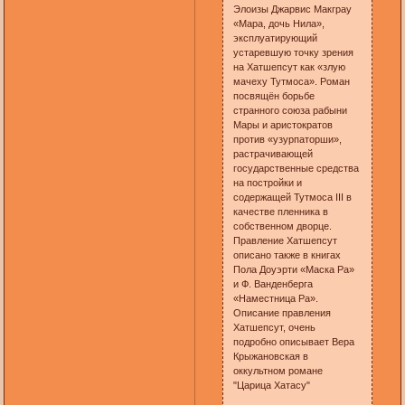
Элоизы Джарвис Макграу
«Мара, дочь Нила»,
эксплуатирующий
устаревшую точку зрения
на Хатшепсут как «злую
мачеху Тутмоса». Роман
посвящён борьбе
странного союза рабыни
Мары и аристократов
против «узурпаторши»,
растрачивающей
государственные средства
на постройки и
содержащей Тутмоса III в
качестве пленника в
собственном дворце.
Правление Хатшепсут
описано также в книгах
Пола Доуэрти «Маска Ра»
и Ф. Ванденберга
«Наместница Ра».
Описание правления
Хатшепсут, очень
подробно описывает Вера
Крыжановская в
оккультном романе
"Царица Хатасу"