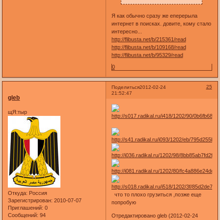
Я как обычно сразу же еперерыла
интернет в поисках. довите, кому стало
интересно...
http://flibusta.net/b/215361/read
http://flibusta.net/b/109168/read
http://flibusta.net/b/95329/read
0
25
Поделиться
2012-02-24
21:52:47
gleb
щЯ:тыр
Откуда:
Россия
что то плохо грузиться ,позже еще
Зарегистрирован
: 2010-07-07
попробую
Приглашений:
0
Сообщений:
94
Отредактировано gleb (2012-02-24