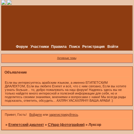
Форум
Участники
Правила
Поиск
Регистрация
Войти
Активные темы
Объявление
Если вы интересуетесь арабским языком, а именно ЕГИПЕТСКИМ
ДИАЛЕКТОМ, Если вы любите Египет и всё, что с ним связано, Если вы хотите
узнать больше... то, добро пожаловать на наш форум! Надеюсь здесь вы не
только найдете много интересной и полезной информации для себя, но и
поделитесь своими знаниями, мнениями и вопросами с нами! Мы всегда рады
подсказать, ответить, обсудить... АХЛЯН УАСАХЛЯН!!! ВАША АРАБИ :)
Привет, Гость!
Войдите
или
зарегистрируйтесь
.
»
Египетский диалект
»
СУвар (фотографии)
»
Луксор