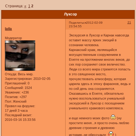
Страница:
«
1
2
Луксор
21
Поделиться
2012-02-09
23:54:55
laila
Экскурсия в Луксор и Карнак навсегда
Модератор
оставит массу ярких эмоций в
сознании человека.
Карнакский храм, являющийся
могущественным сооружением в
Египте на протяжении многих веков, до
сих пор сохраняет свое величество.
Люди со всего мира стремятся попасть
Откуда:
Весь мир.
в это священное место,
Зарегистрирован
: 2010-02-05
прочувствовать атмосферу, которая
Приглашений:
0
царила здесь в эпоху фараонов, ведь и
Сообщений:
1524
по сей день она сохраняется.
Уважение:
+236
Оказавшись в Египте, обязательно
Позитив:
+297
нужно воспользоваться уникальной
Пол:
Женский
экскурсией в Луксор с посещением
Провел на форуме:
уникального храмового комплекса.
17 дней 3 часа
Последний визит:
и еще немного моих фото
(ну
2016-03-16 15:33:56
простите меня...я просто очень люблю
древние строения и древнюю
историю..не обессудьте
)