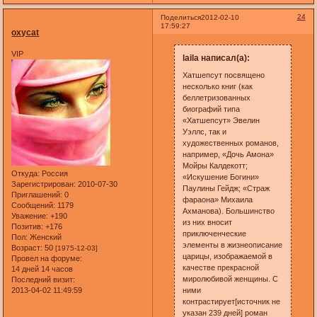
24
Поделиться
2012-02-10
17:59:27
oxycat
VIP
laila написал(а):
Хатшепсут посвящено
несколько книг (как
беллетризованных
биографий типа
«Хатшепсут» Эвелин
Уэллс, так и
художественных романов,
например, «Дочь Амона»
Мойры Калдекотт;
Откуда:
Россия
«Искушение Богини»
Зарегистрирован
: 2010-07-30
Паулины Гейдж; «Страж
Приглашений:
0
фараона» Михаила
Сообщений:
1179
Ахманова). Большинство
Уважение:
+190
из них вносит
Позитив:
+176
приключенческие
Пол:
Женский
элементы в жизнеописание
Возраст:
50
[1975-12-03]
царицы, изображаемой в
Провел на форуме:
качестве прекрасной
14 дней 14 часов
миролюбивой женщины. С
Последний визит:
2013-04-02 11:49:59
ними
контрастирует[источник не
указан 239 дней] роман