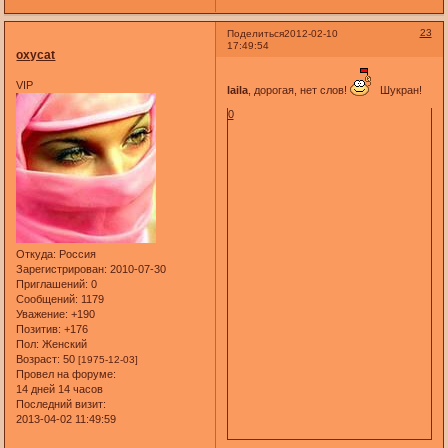
23
Поделиться
2012-02-10
17:49:54
oxycat
VIP
laila
, дорогая, нет слов!
Шукран!
0
Откуда:
Россия
Зарегистрирован
: 2010-07-30
Приглашений:
0
Сообщений:
1179
Уважение:
+190
Позитив:
+176
Пол:
Женский
Возраст:
50
[1975-12-03]
Провел на форуме:
14 дней 14 часов
Последний визит:
2013-04-02 11:49:59