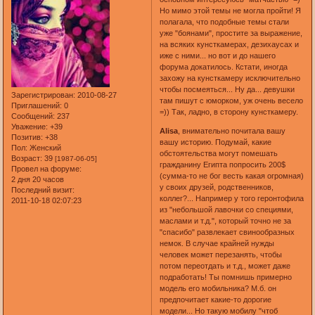
Но мимо этой темы не могла пройти! Я
полагала, что подобные темы стали
уже "боянами", простите за выражение,
на всяких кунсткамерах, дезихаусах и
иже с ними... но вот и до нашего
форума докатилось. Кстати, иногда
захожу на кунсткамеру исключительно
чтобы посмеяться... Ну да... девушки
Зарегистрирован
: 2010-08-27
там пишут с юморком, уж очень весело
Приглашений:
0
=)) Так, ладно, в сторону кунсткамеру.
Сообщений:
237
Уважение:
+39
Alisa
, внимательно почитала вашу
Позитив:
+38
вашу историю. Подумай, какие
Пол:
Женский
обстоятельства могут помешать
Возраст:
39
[1987-06-05]
гражданину Египта попросить 200$
Провел на форуме:
(сумма-то не бог весть какая огромная)
2 дня 20 часов
у своих друзей, родственников,
Последний визит:
коллег?... Например у того геронтофила
2011-10-18 02:07:23
из "небольшой лавочки со специями,
маслами и т.д.", который точно не за
"спасибо" развлекает свинообразных
немок. В случае крайней нужды
человек может перезанять, чтобы
потом переотдать и т.д., может даже
подработать! Ты помнишь примерно
модель его мобильника? М.б. он
предпочитает какие-то дорогие
модели... Но такую мобилу "чтоб