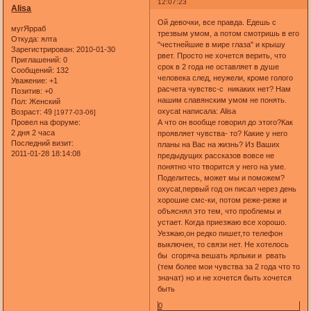
12:07:23
Alisa
Ой девочки, все правда. Едешь с
мугЯрраб
трезвым умом, а потом смотришь в его
Откуда:
ялта
"честнейшие в мире глаза" и крышу
Зарегистрирован
: 2010-01-30
рвет. Просто не хочется верить, что
Приглашений:
0
срок в 2 года не оставляет в душе
Сообщений:
132
человека след, неужели, кроме голого
Уважение:
+1
расчета чувствс-с никаких нет? Нам
Позитив:
+0
нашим славянским умом не понять.
Пол:
Женский
oxycat написала: Alisa
Возраст:
49
[1977-03-06]
Провел на форуме:
А что он вообще говорил до этого?Как
2 дня 2 часа
проявляет чувства- то? Какие у него
Последний визит:
планы на Вас на жизнь? Из Ваших
2011-01-28 18:14:08
предыдущих рассказов вовсе не
понятно что творится у него на уме.
Поделитесь, может мы и поможем?
oxycat,первый год он писал через день
хорошие смс-ки, потом реже-реже и
объяснял это тем, что проблемы и
устает. Когда приезжаю все хорошо.
Уезжаю,он редко пишет,то телефон
выключен, то связи нет. Не хотелось
бы сгоряча вешать ярлыки и рвать
(тем более мои чувства за 2 года что то
значат) но и не хочется быть хочется
быть
0