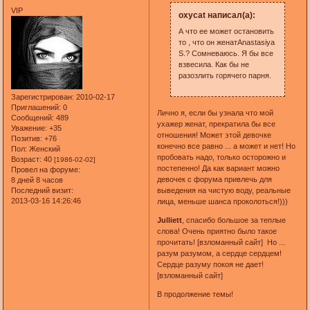
VIP
oxycat написал(а):
А что ее может остановить
то , что он женатAnastasiya
S.? Сомневаюсь. Я бы все
взвесила. Как бы не
разозлить горячего парня.
Зарегистрирован
: 2010-02-17
Приглашений:
0
Лично я, если бы узнала что мой
Сообщений:
489
ухажер женат, прекратила бы все
Уважение:
+35
отношения! Может этой девочке
Позитив:
+76
конечно все равно ... а может и нет! Но
Пол:
Женский
пробовать надо, только осторожно и
Возраст:
40
[1986-02-02]
постепенно! Да как вариант можно
Провел на форуме:
девочек с форума привлечь для
8 дней 8 часов
Последний визит:
выведения на чистую воду, реальные
2013-03-16 14:26:46
лица, меньше шанса проколоться!)))
Julliett
, спасибо большое за теплые
слова! Очень приятно было такое
прочитать! [взломанный сайт] Но ...
разум разумом, а сердце сердцем!
Сердце разуму покоя не дает!
[взломанный сайт]
В продолжение темы!