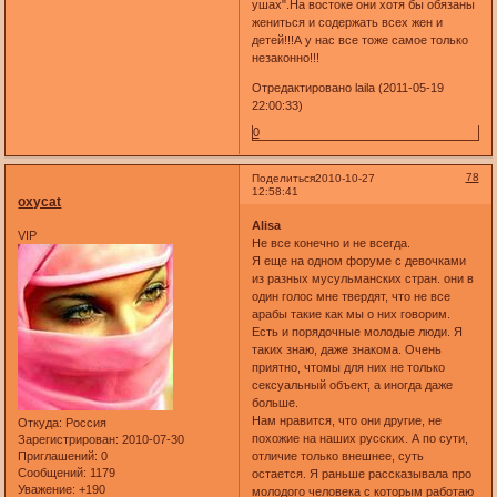
ушах".На востоке они хотя бы обязаны
жениться и содержать всех жен и
детей!!!А у нас все тоже самое только
незаконно!!!
Отредактировано laila (2011-05-19
22:00:33)
0
78
Поделиться
2010-10-27
12:58:41
oxycat
Alisa
VIP
Не все конечно и не всегда.
Я еще на одном форуме с девочками
из разных мусульманских стран. они в
один голос мне твердят, что не все
арабы такие как мы о них говорим.
Есть и порядочные молодые люди. Я
таких знаю, даже знакома. Очень
приятно, чтомы для них не только
сексуальный объект, а иногда даже
больше.
Нам нравится, что они другие, не
Откуда:
Россия
похожие на наших русских. А по сути,
Зарегистрирован
: 2010-07-30
Приглашений:
0
отличие только внешнее, суть
Сообщений:
1179
остается. Я раньше рассказывала про
Уважение:
+190
молодого человека с которым работаю