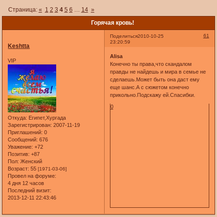
Страница:
«
1
2
3
4
5
6
…
14
»
Горячая кровь!
61
Поделиться
2010-10-25
23:20:59
Keshtta
Alisa
VIP
Конечно ты права,что скандалом
правды не найдешь и мира в семье не
сделаешь.Может быть она даст ему
еще шанс.А с сюжетом конечно
прикольно.Подскажу ей.Спасибки.
0
Откуда:
Египет,Хургада
Зарегистрирован
: 2007-11-19
Приглашений:
0
Сообщений:
676
Уважение:
+72
Позитив:
+87
Пол:
Женский
Возраст:
55
[1971-03-06]
Провел на форуме:
4 дня 12 часов
Последний визит:
2013-12-11 22:43:46