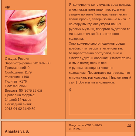
Я конечно не хочу судить всех подряд,
VIP
и как показывает практика, если мы
зайдем по теме "пел красивые песни,
потом бросил, теперь жизнь не мила..."
на форумы где обсуждают наших
русских мужчин, поверьте будет все то
же самое только без восточного
колорита.
Хотя конечно много подонков среди
арабов, что говорить, если они так
безнравственно поступают, еще и
смеют судить и обобщать (заметьте как
Откуда:
Россия
и мы с вами) всех и вся.
Зарегистрирован
: 2010-07-30
Приглашений:
0
А русские женщины конечно
Сообщений:
1179
красавицы. Посмотрите на пляжах, что
Уважение:
+190
ни русская, тоь красотка!!! [взломанный
Позитив:
+176
сайт] Вот мы им и нравимся.
Пол:
Женский
0
Возраст:
50
[1975-12-03]
Провел на форуме:
14 дней 14 часов
Последний визит:
2013-04-02 11:49:59
73
Поделиться
2010-10-27
09:51:53
Anastasiya S.