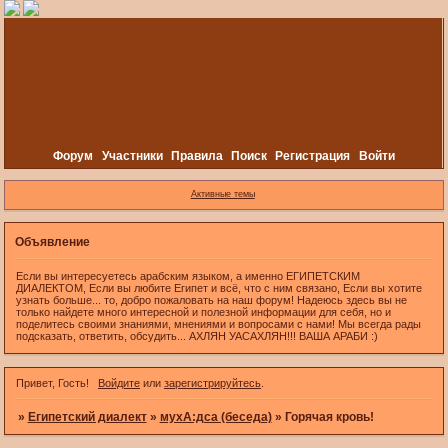
Форум
Участники
Правила
Поиск
Регистрация
Войти
Активные темы
Объявление
Если вы интересуетесь арабским языком, а именно ЕГИПЕТСКИМ
ДИАЛЕКТОМ, Если вы любите Египет и всё, что с ним связано, Если вы хотите
узнать больше... то, добро пожаловать на наш форум! Надеюсь здесь вы не
только найдете много интересной и полезной информации для себя, но и
поделитесь своими знаниями, мнениями и вопросами с нами! Мы всегда рады
подсказать, ответить, обсудить... АХЛЯН УАСАХЛЯН!!! ВАША АРАБИ :)
Привет, Гость!
Войдите
или
зарегистрируйтесь
.
»
Египетский диалект
»
мухА:дса (беседа)
»
Горячая кровь!