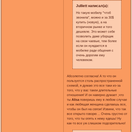
Julliett написал(а):
Но такую мобилу "чтоб
звонила", можно и за 30$
купить (новую), а на
вторичном рынке и того
дешевле. Это может себе
позволить даже уборщик
на свои чаевые, тем более
если он нуждается в
мобилке ради общения с
очень дорогим ему
человеком.
Абсолютно согласна! А то что он
пользуется столь распространенной
схемой, я думаю это все таки из-за
того, что у вас такеи длительные
отношения! И он наверно думает ,что
ты
Alisa
поверишь ему в любом случае
и как любящая женщина сделаешь все,
чтобы он был на связи! Извини, что так
все открыто говорю ... Очень грустно от
того, что ты опять к нему едешь! Ну
как-то все уж слишком подозрительно!