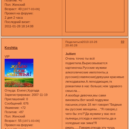
Позитив:
+0
Пол:
Женский
Возраст:
49
[1977-03-06]
Провел на форуме:
2 дня 2 часа
Последний визит:
2011-01-28 18:14:08
69
Поделиться
2010-10-26
20:40:28
Keshtta
Julliett
VIP
Очень точно ты всё
подметила.Вырисовывается
картиночка.Русские мужики
алкоголические импотенты,а
русские(славянские)девушки красивые
легкодавалки.А легкодающие,тк
романтики в нас больше,чем здравого
Откуда:
Египет,Хургада
смысла....
Зарегистрирован
: 2007-11-19
А вообще девочки,мы сами
Приглашений:
0
виноваты.Вот моей подружки
Сообщений:
676
пасынок,отрок 18 лет говорит."Бедные
Уважение:
+72
вы русские женщины...."Я говорю,с
Позитив:
+87
чего бы это?"Да мужики у вас все
Пол:
Женский
пьяницы,отсюда и импотенты,да и
Возраст:
55
[1971-03-06]
холодные как зима"Я
Провел на форуме:
ржать......Говорю,откуда эту чушь