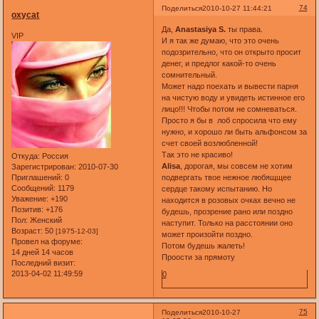
74
Поделиться
2010-10-27 11:44:21
oxycat
Да,
Anastasiya S.
ты права.
VIP
И я так же думаю, что это очень
подозрительно, что он открыто просит
денег, и предлог какой-то очень
сомнительный.
Может надо поехать и вывести парня
на чистую воду и увидеть истинное его
лицо!!! Чтобы потом не сомневаться.
Просто я бы в лоб спросила что ему
нужно, и хорошо ли быть альфонсом за
счет своей возлюбленной!
Так это не красиво!
Откуда:
Россия
Alisa
, дорогая, мы совсем не хотим
Зарегистрирован
: 2010-07-30
Приглашений:
0
подвергать твое нежное любящщее
Сообщений:
1179
сердце такому испытанию. Но
Уважение:
+190
находится в розовых очках вечно не
Позитив:
+176
будешь, прозрение рано или поздно
Пол:
Женский
наступит. Только на расстоянии оно
Возраст:
50
[1975-12-03]
может произойти поздно.
Провел на форуме:
Потом будешь жалеть!
14 дней 14 часов
Проости за прямоту
Последний визит:
2013-04-02 11:49:59
0
75
Поделиться
2010-10-27