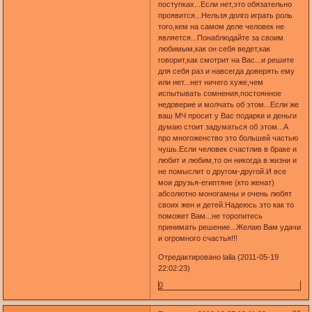
поступках...Если нет,это обязательно
проявится...Нельзя долго играть роль
того,кем на самом деле человек не
является...Понаблюдайте за своим
любимым,как он себя ведет,как
говорит,как смотрит на Вас...и решите
для себя раз и навсегда доверять ему
или нет...нет ничего хуже,чем
испытывать сомнения,постоянное
недоверие и молчать об этом...Если же
ваш МЧ просит у Вас подарки и деньги
думаю стоит задуматься об этом...А
про многоженство это большей частью
чушь.Если человек счастлив в браке и
любит и любим,то он никогда в жизни и
не помыслит о другом-другой.И все
мои друзья-египтяне (кто женат)
абсолютно моногамны и очень любят
своих жен и детей.Надеюсь это как то
поможет Вам...не торопитесь
принимать решение...Желаю Вам удачи
и огромного счастья!!!
Отредактировано laila (2011-05-19
22:02:23)
0