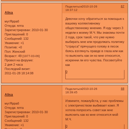
67
Поделиться
2010-10-26
18:37:12
Alisa
Девочки хочу обратиться за помощью к
мугЯрраб
вашему коллективному
Откуда:
ялта
общественному мнению. Я еду через 3
Зарегистрирован
: 2010-01-30
недели к моему М.Ч. Мы знакомы почти
Приглашений:
0
2 года, срок такой, что уже нужно
Сообщений:
132
выбирать мне или продолжать политику
Уважение:
+1
"страуса" прячущего голову в песок
Позитив:
+0
боясь взглянуть правде в глаза или как
Пол:
Женский
то выяснить как он ко мне относится,
Возраст:
49
[1977-03-06]
Провел на форуме:
искренни ли его чувства. Посоветуйте
2 дня 2 часа
как
Последний визит:
0
2011-01-28 18:14:08
68
Поделиться
2010-10-26
18:39:45
Alisa
Извините, пожалуйста, у нас проблемы
мугЯрраб
с электричеством выбивает комп. Я
Откуда:
ялта
хотела попросить совет:как мне
Зарегистрирован
: 2010-01-30
выяснить как ко мне относится мой
Приглашений:
0
М.Ч.
Сообщений:
132
Уважение:
+1
0