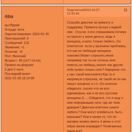
76
Поделиться
2010-10-27
12:35:40
Alisa
Спасибо девочки за прямоту и
мугЯрраб
поддержку. Прямота лучше сладкой
Откуда:
ялта
лжи. Оxycat, я его спрашивала почему
Зарегистрирован
: 2010-01-30
он просит у меня деньги, ведь я
Приглашений:
0
женщина, я могу только любить. Он
Сообщений:
132
ответил:но если у мужчины проблемы,
Уважение:
+1
кто как не любящая женщина
Позитив:
+0
поможет.Может спросить:меня
Пол:
Женский
например:так ты не хочешь мне
Возраст:
49
[1977-03-06]
Провел на форуме:
помочь,не любишь,значит как другие
2 дня 2 часа
тебе нужен только секс? Наверное это
Последний визит:
у них такой менталитет.Как то я
2011-01-28 18:14:08
напрямую спросила, не такой ли он как
пишут альфонс и т.п. Он конечно
обиделся, сказал что не все
одинаковые, как и не все русские
женщины б......Обиделся, что я ищу о
нем информацию,типа :где же твое
доверие? Девочки египтяне умеют
любить? Они могут влюбиться, быть
верными? Или в крови то, что по
имламу можно иметь 4 жены и этот
образ жизни оправдан? Полигамные
наши еги?