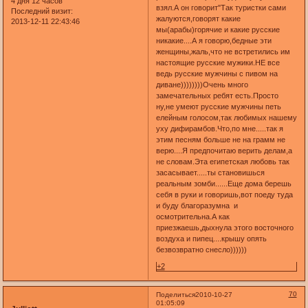
4 дня 12 часов
взял.А он говорит"Так туристки сами
Последний визит:
жалуются,говорят какие
2013-12-11 22:43:46
мы(арабы)горячие и какие русские
никакие....А я говорю,бедные эти
женщины,жаль,что не встретились им
настоящие русские мужики.НЕ все
ведь русские мужчины с пивом на
диване))))))))Очень много
замечательных ребят есть.Просто
ну,не умеют русские мужчины петь
елейным голосом,так любимых нашему
уху дифирамбов.Что,по мне.....так я
этим песням больше не на грамм не
верю....Я предпочитаю верить делам,а
не словам.Эта египетская любовь так
засасывает.....ты становишься
реальным зомби......Еще дома берешь
себя в руки и говоришь,вот поеду туда
и буду благоразумна и
осмотрительна.А как
приезжаешь,дыхнула этого восточного
воздуха и пипец....крышу опять
безвозвратно снесло))))))
+2
70
Поделиться
2010-10-27
01:05:09