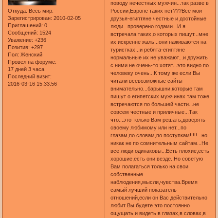
поводу нечестных мужчин...так разве в
Откуда:
Весь мир.
России,Европе таких нет???Все мои
Зарегистрирован
: 2010-02-05
друзья-египтяне честные и достойные
Приглашений:
0
люди...проверено годами...И я
Сообщений:
1524
встречала таких,о которых пишут...мне
Уважение:
+236
их искренне жаль...они наживаются на
Позитив:
+297
туристках...и ребята-египтяне
Пол:
Женский
нормальные их не уважают...и дружить
Провел на форуме:
с ними не очень-то хотят...это видно по
17 дней 3 часа
человеку очень...К тому же если Вы
Последний визит:
читали всевозможные сайты
2016-03-16 15:33:56
внимательно...барышни,которые там
пишут о египетских мужчинах там тоже
встречаются по большей части...не
совсем честные и приличные...Так
что...это только Вам решать,доверять
своему любимому или нет...по
глазам,по словам,по поступкам!!!!!...но
никак не по сомнительным сайтам...Не
все люди одинаковы...Есть плохие,есть
хорошие,есть они везде..Но советую
Вам полагаться только на свои
собственные
наблюдения,мысли,чувства.Время
самый лучший показатель
отношений,если он Вас действительно
любит Вы будете это постоянно
ощущать и видеть в глазах,в словах,в