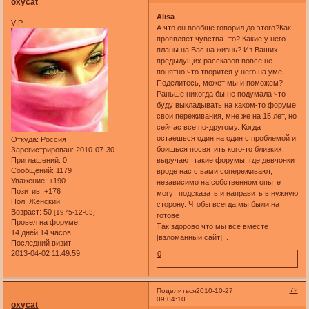
oxycat
Alisa
VIP
А что он вообще говорил до этого?Как
проявляет чувства- то? Какие у него
планы на Вас на жизнь? Из Ваших
предыдущих рассказов вовсе не
понятно что творится у него на уме.
Поделитесь, может мы и поможем?
Раньше никогда бы не подумала что
буду выкладывать на каком-то форуме
свои переживания, мне же на 15 лет, но
сейчас все по-другому. Когда
остаешься один на один с проблемой и
Откуда:
Россия
боишься посвятить кого-то близких,
Зарегистрирован
: 2010-07-30
Приглашений:
0
выручают такие форумы, где девчонки
Сообщений:
1179
вроде нас с вами сопереживают,
Уважение:
+190
независимо на собственном опыте
Позитив:
+176
могут подсказать и направить в нужную
Пол:
Женский
сторону. Чтобы всегда мы были на
Возраст:
50
[1975-12-03]
готове
Провел на форуме:
Так здорово что мы все вместе
14 дней 14 часов
[взломанный сайт] .
Последний визит:
2013-04-02 11:49:59
0
72
Поделиться
2010-10-27
09:04:10
oxycat