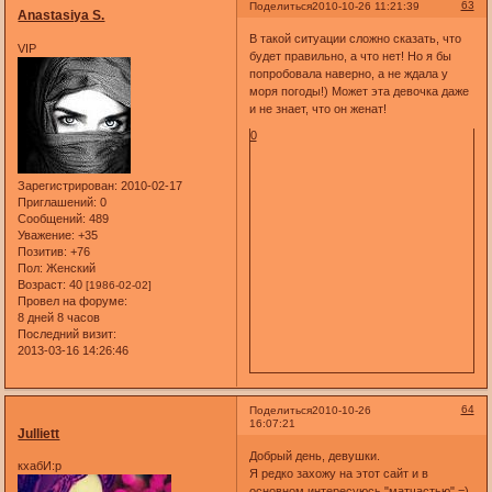
63
Поделиться
2010-10-26 11:21:39
Anastasiya S.
В такой ситуации сложно сказать, что
VIP
будет правильно, а что нет! Но я бы
попробовала наверно, а не ждала у
моря погоды!) Может эта девочка даже
и не знает, что он женат!
0
Зарегистрирован
: 2010-02-17
Приглашений:
0
Сообщений:
489
Уважение:
+35
Позитив:
+76
Пол:
Женский
Возраст:
40
[1986-02-02]
Провел на форуме:
8 дней 8 часов
Последний визит:
2013-03-16 14:26:46
64
Поделиться
2010-10-26
16:07:21
Julliett
Добрый день, девушки.
кхабИ:р
Я редко захожу на этот сайт и в
основном интересуюсь "матчастью" =)