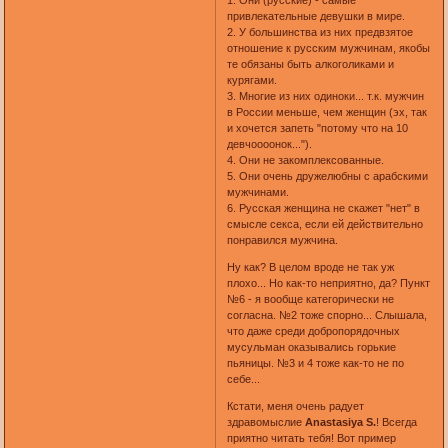
1. Они (русские) - самые
привлекательные девушки в мире.
2. У большинства из них предвзятое
отношение к русским мужчинам, якобы
те обязаны быть алкоголиками и
курягами.
3. Многие из них одиноки... т.к. мужчин
в России меньше, чем женщин (эх, так
и хочется запеть "потому что на 10
девчоооонок...").
4. Они не закомплексованные.
5. Они очень дружелюбны с арабскими
мужчинами.
6. Русская женщина не скажет "нет" в
смысле секса, если ей действительно
понравился мужчина.
Ну как? В целом вроде не так уж
плохо... Но как-то неприятно, да? Пункт
№6 - я вообще категорически не
согласна. №2 тоже спорно... Слышала,
что даже среди добропорядочных
мусульман оказывались горькие
пьяницы. №3 и 4 тоже как-то не по
себе...
Кстати, меня очень радует
здравомыслие
Anastasiya S.
! Всегда
приятно читать тебя! Вот пример