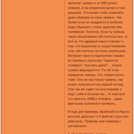
звонила", можно и за 30$ купить
(новую), а на вторичном рынке и того
дешевле. Это может себе позволить
даже уборщик на свои чаевые, тем
более если он нуждается в мобилке
ради общения с очень дорогим ему
человеком. Конечно, если ты знаешь
такие объективные обстоятельства, то
всё ок. Но здравый смысл говорит о
том, что вероятность существования
этих обстоятельств очень маленькая...
Интернет просто переполнен такими
историями о просьбах "привезти
телефон", "послать денег"... только
суммы варьируются. Ты об этом
прекрасно знаешь. Он, скорее всего,
тоже. Они не настолько наивны, как
может показаться на первый взгляд.
Они так же сидят на кунсткамере и
ищут себя в блэклистах... И зная всё
это просить 200$ и телефон... даже
фантазию поленился проявить...
И ещё для примера. Арабский взгляд на
русских девушек =) 6 фактов о русских
девушках. Привожу вам перевод с
английского: