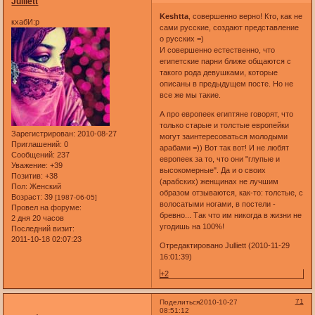
Julliett
Keshtta
, совершенно верно! Кто, как не
кхабИ:р
сами русские, создают представление
о русских =)
И совершенно естественно, что
египетские парни ближе общаются с
такого рода девушками, которые
описаны в предыдущем посте. Но не
все же мы такие.
А про европеек египтяне говорят, что
только старые и толстые европейки
Зарегистрирован
: 2010-08-27
могут заинтересоваться молодыми
Приглашений:
0
арабами =)) Вот так вот! И не любят
Сообщений:
237
европеек за то, что они "глупые и
Уважение:
+39
высокомерные". Да и о своих
Позитив:
+38
(арабских) женщинах не лучшим
Пол:
Женский
образом отзываются, как-то: толстые, с
Возраст:
39
[1987-06-05]
волосатыми ногами, в постели -
Провел на форуме:
бревно... Так что им никогда в жизни не
2 дня 20 часов
угодишь на 100%!
Последний визит:
2011-10-18 02:07:23
Отредактировано Julliett (2010-11-29
16:01:39)
+2
71
Поделиться
2010-10-27
08:51:12