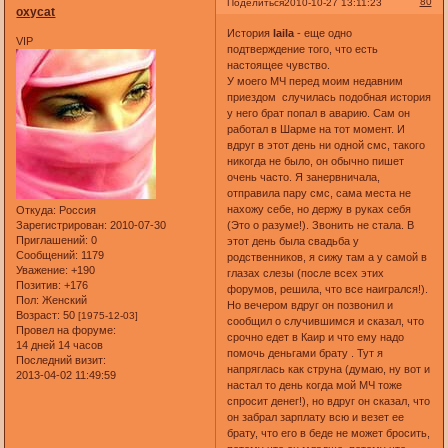
80
Поделиться
2010-10-27 13:11:23
oxycat
История
laila
- еще одно
VIP
подтверждение того, что есть
настоящее чувство.
У моего МЧ перед моим недавним
приездом случилась подобная история
у него брат попал в аварию. Сам он
работал в Шарме на тот момент. И
вдруг в этот день ни одной смс, такого
никогда не было, он обычно пишет
очень часто. Я занервничала,
отправила пару смс, сама места не
нахожу себе, но держу в руках себя
Откуда:
Россия
(Это о разуме!). Звонить не стала. В
Зарегистрирован
: 2010-07-30
Приглашений:
0
этот день была свадьба у
Сообщений:
1179
родственников, я сижу там а у самой в
Уважение:
+190
глазах слезы (после всех этих
Позитив:
+176
форумов, решила, что все наигрался!).
Пол:
Женский
Но вечером вдруг он позвонил и
Возраст:
50
[1975-12-03]
сообщил о случившимся и сказал, что
Провел на форуме:
срочно едет в Каир и что ему надо
14 дней 14 часов
помочь деньгами брату . Тут я
Последний визит:
напряглась как струна (думаю, ну вот и
2013-04-02 11:49:59
настал то день когда мой МЧ тоже
спросит денег!), но вдруг он сказал, что
он забрал зарплату всю и везет ее
брату, что его в беде не может бросить,