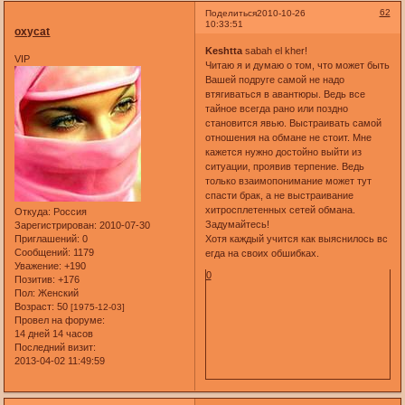
62
Поделиться
2010-10-26
10:33:51
oxycat
Keshtta
sabah el kher!
VIP
Читаю я и думаю о том, что может быть
Вашей подруге самой не надо
втягиваться в авантюры. Ведь все
тайное всегда рано или поздно
становится явью. Выстраивать самой
отношения на обмане не стоит. Мне
кажется нужно достойно выйти из
ситуации, проявив терпение. Ведь
только взаимопонимание может тут
спасти брак, а не выстраивание
хитросплетенных сетей обмана.
Откуда:
Россия
Задумайтесь!
Зарегистрирован
: 2010-07-30
Приглашений:
0
Хотя каждый учится как выяснилось вс
Сообщений:
1179
егда на своих обшибках.
Уважение:
+190
0
Позитив:
+176
Пол:
Женский
Возраст:
50
[1975-12-03]
Провел на форуме:
14 дней 14 часов
Последний визит:
2013-04-02 11:49:59