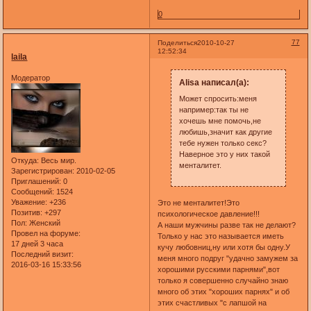
0
77
Поделиться
2010-10-27
12:52:34
laila
Модератор
Alisa написал(а):
Может спросить:меня
например:так ты не
хочешь мне помочь,не
любишь,значит как другие
тебе нужен только секс?
Наверное это у них такой
Откуда:
Весь мир.
менталитет.
Зарегистрирован
: 2010-02-05
Приглашений:
0
Сообщений:
1524
Уважение:
+236
Это не менталитет!Это
Позитив:
+297
психологическое давление!!!
Пол:
Женский
А наши мужчины разве так не делают?
Провел на форуме:
Только у нас это называется иметь
17 дней 3 часа
кучу любовниц,ну или хотя бы одну.У
Последний визит:
меня много подруг "удачно замужем за
2016-03-16 15:33:56
хорошими русскими парнями",вот
только я совершенно случайно знаю
много об этих "хороших парнях" и об
этих счастливых "с лапшой на