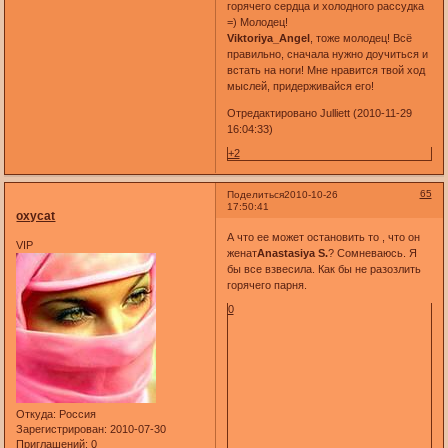
горячего сердца и холодного рассудка
=) Молодец!
Viktoriya_Angel
, тоже молодец! Всё
правильно, сначала нужно доучиться и
встать на ноги! Мне нравится твой ход
мыслей, придерживайся его!
Отредактировано Julliett (2010-11-29
16:04:33)
+2
65
Поделиться
2010-10-26
17:50:41
oxycat
А что ее может остановить то , что он
VIP
женат
Anastasiya S.
? Сомневаюсь. Я
бы все взвесила. Как бы не разозлить
горячего парня.
0
Откуда:
Россия
Зарегистрирован
: 2010-07-30
Приглашений:
0