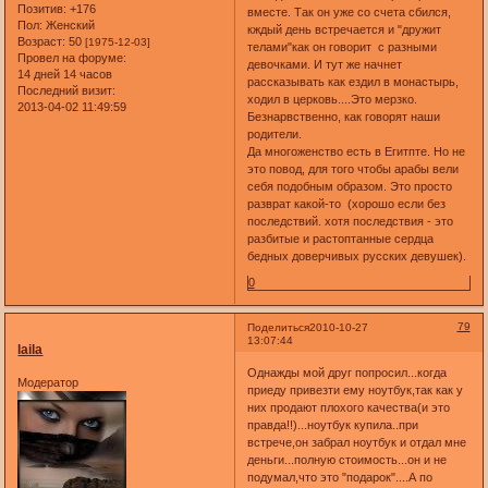
Позитив:
+176
вместе. Так он уже со счета сбился,
Пол:
Женский
кждый день встречается и "дружит
Возраст:
50
[1975-12-03]
телами"как он говорит с разными
Провел на форуме:
девочками. И тут же начнет
14 дней 14 часов
рассказывать как ездил в монастырь,
Последний визит:
ходил в церковь....Это мерзко.
2013-04-02 11:49:59
Безнарвственно, как говорят наши
родители.
Да многоженство есть в Егитпте. Но не
это повод, для того чтобы арабы вели
себя подобным образом. Это просто
разврат какой-то (хорошо если без
последствий. хотя последствия - это
разбитые и растоптанные сердца
бедных доверчивых русских девушек).
0
79
Поделиться
2010-10-27
13:07:44
laila
Однажды мой друг попросил...когда
Модератор
приеду привезти ему ноутбук,так как у
них продают плохого качества(и это
правда!!)...ноутбук купила..при
встрече,он забрал ноутбук и отдал мне
деньги...полную стоимость...он и не
подумал,что это "подарок"....А по