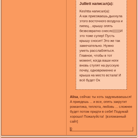
Julliett написал(а):
Keshtta написал(а):
А как приезжаешь,дыхнула
этого восточного воздуха и
пипец....крышу опять
безвозвратно снесло))))))И
это тоже супер! Пусть
крышу сносит! Это же так
замечательно. Нужно
уметь расслабляться.
Главное, чтобы в тот
момент, когда ваши ноги
вновь ступят на русскую
почву, одновременно и
крыша на место встала! И
всё будет Ок
Alisa
, сейчас ты хоть задумываешься!
А приедешь ... и все, опять закрутит
романтика, теплота, любовь ... сложнее
будет потом придти в себя! Подумай
хорошо! Пожалуйста! [взломанный
сайт]
0