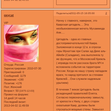
2
Поделиться
2011-05-15 16:05:00
oxycat
Начну с главного, наверное, это
VIP
Каирская цитадель.... Эта
необыкновенноая мечеть Мухаммеда
Али.....
Цитадель - одна из главных
достопримечательностей Каира.
Заложенная в конце 12 в. в отрогах
горы Мукаттам при Салах ад-Дине аль-
Айюби (Саладине), она выполняла ту
же функцию, что и Московский Кремль
( иправда после рассказа брата МЧ я
Откуда:
Россия
вспомнила события на тарритории
Зарегистрирован
: 2010-07-30
России. Когда на нашу страну нападали
Приглашений:
0
враги, то народ прятался за стенами
Сообщений:
1179
Кремлей....Они служили надежным
Уважение:
+190
урытием)
Позитив:
+176
Пол:
Женский
В течении 7 веков Цитадель была
Возраст:
50
[1975-12-03]
резиденцией правителей Египта.
Провел на форуме:
Согласно первоначальному замыслу,
14 дней 14 часов
от крепости к Нилу, с двух сторон
Последний визит:
охватывая Каир, должны были
2013-04-02 11:49:59
спускаться мощные стены. Замысел