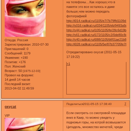
на телефоны....Как хорошо,что в
памяти это все осталось и даже
больше,чем можно передать
фотографией
http://i014.radikal.ru/1105/e7/7b79ffd1109d.jpg
http://s016.radikal.ru/i334/1105/eb/9493a9aea
http://s44.radikal.ru/i105/1105/fe/28c6d19b5d
http://s61.radikal.ru/i172/1105/c2/0de80c8df7
http://s40.radikal.ru/i088/1105/bf/01ae21b8e7
Откуда:
Россия
http://i028.radikal.ru/1105/5e/87b37705fe76.jp
Зарегистрирован
: 2010-07-30
Приглашений:
0
Отредактировано oxycat (2011-05-15
Сообщений:
1179
17:19:22)
Уважение:
+190
Позитив:
+176
+1
Пол:
Женский
Возраст:
50
[1975-12-03]
Провел на форуме:
14 дней 14 часов
Последний визит:
2013-04-02 11:49:59
7
Поделиться
2011-05-15 17:38:40
oxycat
Если смотреть со смотровой площадци
VIP
вниз в Каир, то можно увидеть у
подножья горы, на котрой возвышается
Цитадель, множество мечетей, чреди