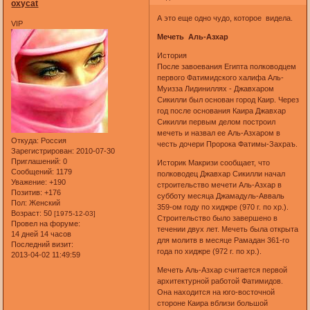
oxycat
А это еще одно чудо, которое видела.
VIP
Мечеть Аль-Азхар
История
После завоевания Египта полководцем
первого Фатимидского халифа Аль-
Муизза Лидиниллях - Джавхаром
Сикилли был основан город Каир. Через
год после основания Каира Джавхар
Сикилли первым делом построил
мечеть и назвал ее Аль-Азхаром в
Откуда:
Россия
честь дочери Пророка Фатимы-Захраъ.
Зарегистрирован
: 2010-07-30
Приглашений:
0
Историк Макризи сообщает, что
Сообщений:
1179
полководец Джавхар Сикилли начал
Уважение:
+190
строительство мечети Аль-Азхар в
Позитив:
+176
субботу месяца Джамадуль-Авваль
Пол:
Женский
359-ом году по хиджре (970 г. по хр.).
Возраст:
50
[1975-12-03]
Строительство было завершено в
Провел на форуме:
течении двух лет. Мечеть была открыта
14 дней 14 часов
для молитв в месяце Рамадан 361-го
Последний визит:
года по хиджре (972 г. по хр.).
2013-04-02 11:49:59
Мечеть Аль-Азхар считается первой
архитектурной работой Фатимидов.
Она находится на юго-восточной
стороне Каира вблизи большой