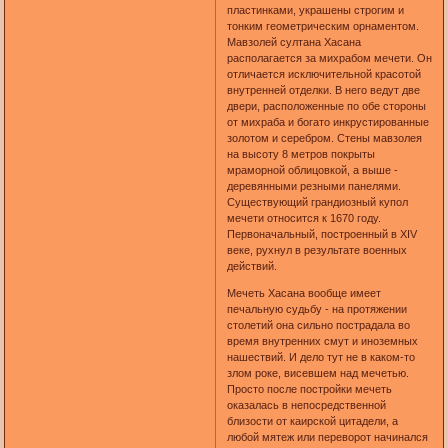
пластинками, украшены строгим и
тонким геометрическим орнаментом.
Мавзолей султана Хасана
располагается за михрабом мечети. Он
отличается исключительной красотой
внутренней отделки. В него ведут две
двери, расположенные по обе стороны
от михраба и богато инкрустированные
золотом и серебром. Стены мавзолея
на высоту 8 метров покрыты
мраморной облицовкой, а выше -
деревянными резными панелями.
Существующий грандиозный купол
мечети относится к 1670 году.
Первоначальный, построенный в XIV
веке, рухнул в результате военных
действий.
Мечеть Хасана вообще имеет
печальную судьбу - на протяжении
столетий она сильно пострадала во
время внутренних смут и иноземных
нашествий. И дело тут не в каком-то
злом роке, висевшем над мечетью.
Просто после постройки мечеть
оказалась в непосредственной
близости от каирской цитадели, а
любой мятеж или переворот начинался