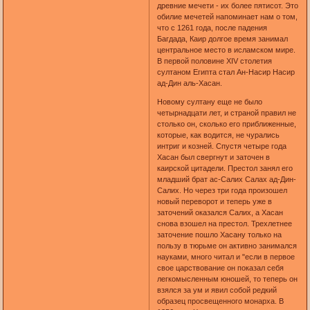
древние мечети - их более пятисот. Это
обилие мечетей напоминает нам о том,
что с 1261 года, после падения
Багдада, Каир долгое время занимал
центральное место в исламском мире.
В первой половине XIV столетия
султаном Египта стал Ан-Насир Насир
ад-Дин аль-Хасан.
Новому султану еще не было
четырнадцати лет, и страной правил не
столько он, сколько его приближенные,
которые, как водится, не чурались
интриг и козней. Спустя четыре года
Хасан был свергнут и заточен в
каирской цитадели. Престол занял его
младший брат ас-Салих Салах ад-Дин-
Салих. Но через три года произошел
новый переворот и теперь уже в
заточений оказался Салих, а Хасан
снова взошел на престол. Трехлетнее
заточение пошло Хасану только на
пользу в тюрьме он активно занимался
науками, много читал и "если в первое
свое царствование он показал себя
легкомысленным юношей, то теперь он
взялся за ум и явил собой редкий
образец просвещенного монарха. В