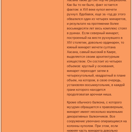
Как бы то ни было, факт остается
фактом: в XVI веке купол мечети
рухнул. Вдобавок, еще за -год до этого
обвалился один из четырех минаретов,
и результате на протяжении более
восьмидесяти лет весь комплекс стоял
в руинах. Если северный минарет,
построенный на месте рухнувшего в
XIV столетии, довольно ординарен, то
южный минарет мечети султана
Хасана, самый высокий в Каире,
выделяется своим архитектурным
изяществом. Он состоит из четырех
объемов: круглый у основания,
минарет переходит затем в
четырехугольный, квадратный в плане
объем, на котором, в свою очередь,
установлен восьмиугольник, в каждой
грани которого находится
продолговатая арочная ниша.
Кроме обычного балкона, с которого
муэдзин обращается к правоверным,
минарет имеет несколько маленьких
декоративных балкончиков. Все
сооружение увенчано опирающимся на
колонны куполом. При этом, если
нижняя часть минарета довольно