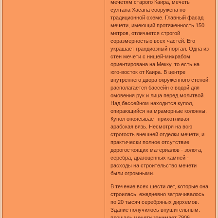
мечетям старого Каира, мечеть
султана Хасана сооружена по
традиционной схеме. Главный фасад
мечети, имеющий протяженность 150
метров, отличается строгой
соразмерностью всех частей. Его
украшает грандиозный портал. Одна из
стен мечети с нишей-михрабом
ориентирована на Мекку, то есть на
юго-восток от Каира. В центре
внутреннего двора окруженного стеной,
располагается бассейн с водой для
омовения рук и лица перед молитвой.
Над бассейном находится купол,
опирающийся на мраморные колонны.
Купол опоясывает прихотливая
арабская вязь. Несмотря на всю
строгость внешней отделки мечети, и
практически полное отсутствие
дорогостоящих материалов - золота,
серебра, драгоценных камней -
расходы на строительство мечети
были огромными.
В течение всех шести лет, которые она
строилась, ежедневно затрачивалось
по 20 тысяч серебряных дирхемов.
Здание получилось внушительным:
площадь мечети занимает 7906