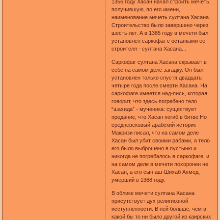
1356 году Хасан начал строить мечеть,
получившую, по его имени,
наименование мечеть султана Хасана.
Строительство было завершено через
шесть лет. А в 1385 году в мечети был
установлен саркофаг с останками ее
строителя - султана Хасана...
Саркофаг султана Хасана скрывает в
себе на самом деле загадку. Он был
установлен только спустя двадцать
четыре года после смерти Хасана. На
саркофаге имеется над-пись, которая
говорит, что здесь погребено тело
“шахида” - мученика: существует
предание, что Хасан погиб в битве Но
средневековый арабский историк
Макризи писал, что на самом деле
Хасан был убит своими рабами, а тело
его было выброшено в пустыню и
никогда не погребалось в саркофаге, и
на самом деле в мечети похоронен не
Хасан, а его сын аш-Шихаб Ахмед,
умерший в 1368 году.
В облике мечети султана Хасана
присутствует дух религиозной
исступленности. В ней больше, чем в
какой бы то ни было другой из каирских