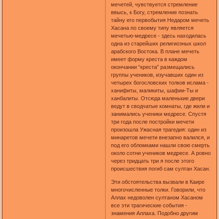
мечетей, чувствуется стремление
ввысь, к Богу, стремление познать
тайну его первобытия Недаром мечеть
Хасана по своему типу является
мечетью-медресе - здесь находилась
одна из старейших религиозных школ
арабского Востока. В плане мечеть
имеет форму креста в каждом
окончании “креста” размещались
группы учеников, изучавших один из
четырех богословских толков ислама -
ханифиты, маликиты, шафии-Ты и
ханбалиты. Отсюда маленькие двери
ведут в сводчатые комнаты, где жили и
занимались ученики медресе. Спустя
три года после постройки мечети
произошла Ужасная трагедия: один из
минаретов мечети внезапно валился, и
под его обломками нашли свою смерть
около сотни учеников медресе. А ровно
через тридцать три я после этого
происшествия погиб сам султан Хасан.
Эти обстоятельства вызвали в Каире
многочисленные толки. Говорили, что
Аллах недоволен султаном Хасаном
все эти трагические события -
знамения Аллаха. Подобно другим