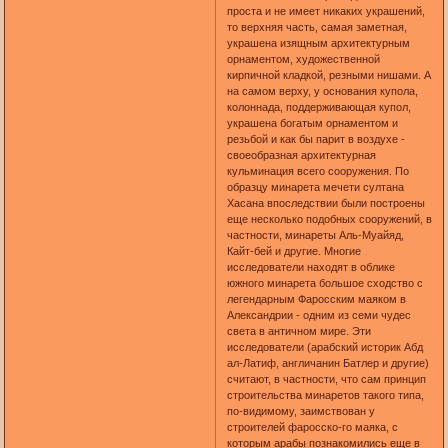
проста и не имеет никаких украшений,
то верхняя часть, самая заметная,
украшена изящным архитектурным
орнаментом, художественной
кирпичной кладкой, резными нишами. А
на самом верху, у основания купола,
колоннада, поддерживающая купол,
украшена богатым орнаментом и
резьбой и как бы парит в воздухе -
своеобразная архитектурная
кульминация всего сооружения. По
образцу минарета мечети султана
Хасана впоследствии были построены
еще несколько подобных сооружений, в
частности, минареты Аль-Муайяд,
Кайт-бей и другие. Многие
исследователи находят в облике
южного минарета большое сходство с
легендарным Фаросским маяком в
Александрии - одним из семи чудес
света в античном мире. Эти
исследователи (арабский историк Абд
ал-Латиф, англичанин Батлер и другие)
считают, в частности, что сам принцип
строительства минаретов такого типа,
по-видимому, заимствован у
строителей фаросско-го маяка, с
которым арабы познакомились еще в