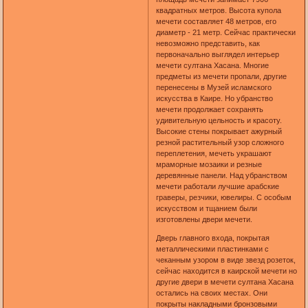
квадратных метров. Высота купола
мечети составляет 48 метров, его
диаметр - 21 метр. Сейчас практически
невозможно представить, как
первоначально выглядел интерьер
мечети султана Хасана. Многие
предметы из мечети пропали, другие
перенесены в Музей исламского
искусства в Каире. Но убранство
мечети продолжает сохранять
удивительную цельность и красоту.
Высокие стены покрывает ажурный
резной растительный узор сложного
переплетения, мечеть украшают
мраморные мозаики и резные
деревянные панели. Над убранством
мечети работали лучшие арабские
граверы, резчики, ювелиры. С особым
искусством и тщанием были
изготовлены двери мечети.
Дверь главного входа, покрытая
металлическими пластинками с
чеканным узором в виде звезд розеток,
сейчас находится в каирской мечети но
другие двери в мечети султана Хасана
остались на своих местах. Они
покрыты накладными бронзовыми