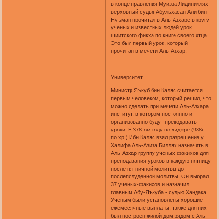
в конце правления Муизза Лидиниллях
верховный судья Абульхасан Али бин
Нуъман прочитал в Аль-Азхаре в кругу
ученых и известных людей урок
шиитского фикха по книге своего отца.
Это был первый урок, который
прочитан в мечети Аль-Азхар.
Университет
Министр Яъкуб бин Каляс считается
первым человеком, который решил, что
можно сделать при мечети Аль-Азхара
институт, в котором постоянно и
организованно будут преподавать
уроки. В 378-ом году по хиджре (988г.
по хр.) Ибн Каляс взял разрешение у
Халифа Аль-Азиза Биллях назначить в
Аль-Азхар группу ученых-факихов для
преподавания уроков в каждую пятницу
после пятничной молитвы до
послеполуденной молитвы. Он выбрал
37 ученых-факихов и назначил
главным Абу-Яъкуба - судью Хандака.
Ученым были установлены хорошие
ежемесячные выплаты, также для них
был построен жилой дом рядом с Аль-