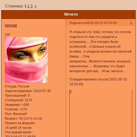
Страница:
1
2
3
»
Мечети
1
Поделиться
2011-05-15 15:53:58
oxycat
Я открыла эту тему, потому что хотела
VIP
поделиться тем,что увидела и
услышала.....Эта поездка была
особенной....я больше узнала об
исламе...и увидела множество мечетей
Каира.....Они
прекрасны...Величественные, мощные,
лаконичные..... Возможно это будет
интересно для вас....Итак, мечети....
Отредактировано oxycat (2011-05-15
18:24:55)
Откуда:
Россия
Зарегистрирован
: 2010-07-30
0
Приглашений:
0
Сообщений:
1179
Уважение:
+190
Позитив:
+176
Пол:
Женский
Возраст:
50
[1975-12-03]
Провел на форуме:
14 дней 14 часов
Последний визит:
2013-04-02 11:49:59