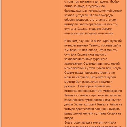
с попыток захватить цитадель. Любая
битва за Каир, с турками ли,
французами ли, имела конечной целью
захват цитадели. В свою очередь,
обороняющиеся, отступая к стенам
цитадели, часто прятались в мечети
султана Хасана, сюда же бежали
потерпевшую неудачу мятежники.
В общем, скучно не было. Французский
путешественник Тевено, посетивший в
XVI веке Египет, писал, что в мечети
султана Хасана скрывался от
захватившего Каир турецкого
завоевателя Селима-паши последний
мамелюкский султан Туман-бей. Тогда
Селим-паша приказал стрелять по
мечети из пушек. Результате купол
мечети был изрешечен ядрами и
рухнул. Некоторые египетские
историки опровергают эти утверждения
Тевено, ссылаясь при этом на записки
итальянского путешественника Пьетро
делла Балле, который бывал в Каире на
четыре десятилетия раньше и никаких
разрушений мечети султана Хасана не
видел.
Эта вторая загадка мечети султана
Хасана также до сих пор не разрешена.