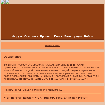
Форум
Участники
Правила
Поиск
Регистрация
Войти
Активные темы
Объявление
Если вы интересуетесь арабским языком, а именно ЕГИПЕТСКИМ
ДИАЛЕКТОМ, Если вы любите Египет и всё, что с ним связано, Если вы хотите
узнать больше... то, добро пожаловать на наш форум! Надеюсь здесь вы не
только найдете много интересной и полезной информации для себя, но и
поделитесь своими знаниями, мнениями и вопросами с нами! Мы всегда рады
подсказать, ответить, обсудить... АХЛЯН УАСАХЛЯН!!! ВАША АРАБИ :)
Привет, Гость!
Войдите
или
зарегистрируйтесь
.
»
Египетский диалект
»
ъАн маСр (О тебе, Египет!)
»
Мечети