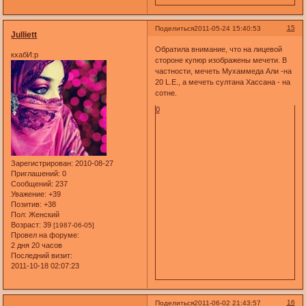
15
Поделиться
2011-05-24 15:40:53
Julliett
Обратила внимание, что на лицевой
кхабИ:р
стороне купюр изображены мечети. В
частности, мечеть Мухаммеда Али -на
20 L.E., а мечеть султана Хассана - на
сотне.
0
Зарегистрирован
: 2010-08-27
Приглашений:
0
Сообщений:
237
Уважение:
+39
Позитив:
+38
Пол:
Женский
Возраст:
39
[1987-06-05]
Провел на форуме:
2 дня 20 часов
Последний визит:
2011-10-18 02:07:23
16
Поделиться
2011-06-02 21:43:57