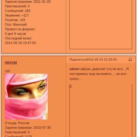
Зарегистрирован
: 2011-01-20
Приглашений:
0
Сообщений:
183
Уважение:
+117
Позитив:
+64
Пол:
Женский
Провел на форуме:
4 дня 9 часов
Последний визит:
2014-05-29 19:47:50
12
Поделиться
2011-05-15 22:29:05
oxycat
xatxor
афуан, дорогая! это не все....Я
VIP
постараюсь еще выложить ....не все
сразу....
0
Откуда:
Россия
Зарегистрирован
: 2010-07-30
Приглашений:
0
Сообщений:
1179