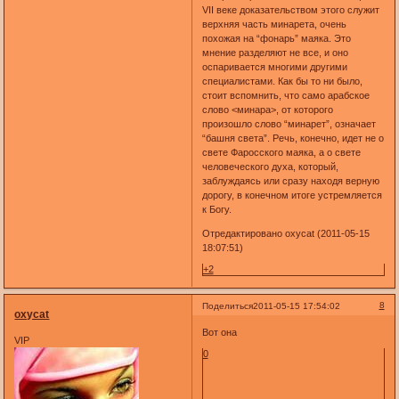
VII веке доказательством этого служит
верхняя часть минарета, очень
похожая на “фонарь” маяка. Это
мнение разделяют не все, и оно
оспаривается многими другими
специалистами. Как бы то ни было,
стоит вспомнить, что само арабское
слово <минара>, от которого
произошло слово “минарет”, означает
“башня света”. Речь, конечно, идет не о
свете Фаросского маяка, а о свете
человеческого духа, который,
заблуждаясь или сразу находя верную
дорогу, в конечном итоге устремляется
к Богу.
Отредактировано oxycat (2011-05-15
18:07:51)
+2
8
Поделиться
2011-05-15 17:54:02
oxycat
Вот она
VIP
0