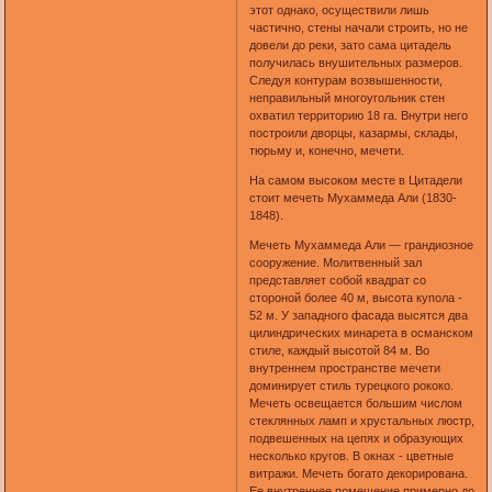
этот однако, осуществили лишь
частично, стены начали строить, но не
довели до реки, зато сама цитадель
получилась внушительных размеров.
Следуя контурам возвышенности,
неправильный многоугольник стен
охватил территорию 18 га. Внутри него
построили дворцы, казармы, склады,
тюрьму и, конечно, мечети.
На самом высоком месте в Цитадели
стоит мечеть Мухаммеда Али (1830-
1848).
Мечеть Мухаммеда Али — грандиозное
сооружение. Молитвенный зал
представляет собой квадрат со
стороной более 40 м, высота купола -
52 м. У западного фасада высятся два
цилиндрических минарета в османском
стиле, каждый высотой 84 м. Во
внутреннем пространстве мечети
доминирует стиль турецкого рококо.
Мечеть освещается большим числом
стеклянных ламп и хрустальных люстр,
подвешенных на цепях и образующих
несколько кругов. В окнах - цветные
витражи. Мечеть богато декорирована.
Ее внутреннее помещение примерно до