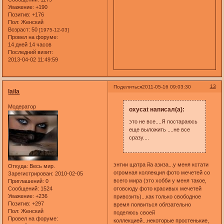
Уважение:
+190
Позитив:
+176
Пол:
Женский
Возраст:
50
[1975-12-03]
Провел на форуме:
14 дней 14 часов
Последний визит:
2013-04-02 11:49:59
13
Поделиться
2011-05-16 09:03:30
laila
Модератор
oxycat написал(а):
это не все....Я постараюсь
еще выложить ....не все
сразу....
энтии щатра йа азиза...у меня кстати
Откуда:
Весь мир.
огромная коллекция фото мечетей со
Зарегистрирован
: 2010-02-05
всего мира (это хобби у меня такое,
Приглашений:
0
Сообщений:
1524
отовсюду фото красивых мечетей
Уважение:
+236
привозить)...как только свободное
Позитив:
+297
время появиться обязательно
Пол:
Женский
поделюсь своей
Провел на форуме:
коллекцией...некоторые простенькие,