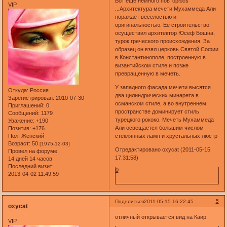
Вот еще немного повторюсь
VIP
...Архитектура мечети Мухаммеда Али
поражает веселостью и
оригинальностью. Ее строительство
осуществил архитектор Юсеф Бошна,
турок греческого происхождения. За
образец он взял церковь Святой Софии
в Константинополе, построенную в
византийском стиле и позже
превращенную в мечеть.
У западного фасада мечети высятся
Откуда:
Россия
два цилиндрических минарета в
Зарегистрирован
: 2010-07-30
османском стиле, а во внутреннем
Приглашений:
0
пространстве доминирует стиль
Сообщений:
1179
турецкого рококо. Мечеть Мухаммеда
Уважение:
+190
Али освещается большим числом
Позитив:
+176
стеклянных ламп и хрустальных люстр
Пол:
Женский
Возраст:
50
[1975-12-03]
Отредактировано oxycat (2011-05-15
Провел на форуме:
17:31:58)
14 дней 14 часов
Последний визит:
0
2013-04-02 11:49:59
5
Поделиться
2011-05-15 16:22:45
oxycat
отличный открывается вид на Каир
VIP