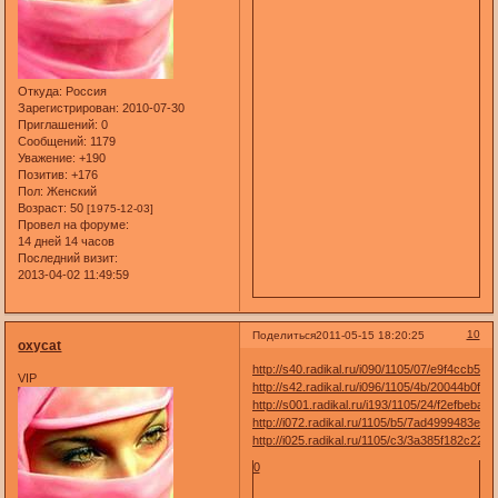
Откуда:
Россия
Зарегистрирован
: 2010-07-30
Приглашений:
0
Сообщений:
1179
Уважение:
+190
Позитив:
+176
Пол:
Женский
Возраст:
50
[1975-12-03]
Провел на форуме:
14 дней 14 часов
Последний визит:
2013-04-02 11:49:59
10
Поделиться
2011-05-15 18:20:25
oxycat
http://s40.radikal.ru/i090/1105/07/e9f4ccb5df1
VIP
http://s42.radikal.ru/i096/1105/4b/20044b0fc9
http://s001.radikal.ru/i193/1105/24/f2efbebaeb
http://i072.radikal.ru/1105/b5/7ad4999483e3.j
http://i025.radikal.ru/1105/c3/3a385f182c22.jp
0