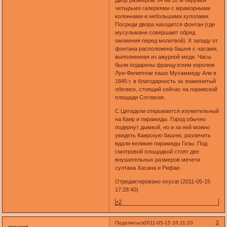
Двор размером 54 на 52 м окружен
четырьмя галереями с мраморными
колоннами и небольшими куполами.
Посреди двора находится фонтан (где
мусульмане совершают обряд
омовения перед молитвой). К западу от
фонтана расположена башня с часами,
выполненная из ажурной меди. Часы
были подарены французским королем
Луи-Филиппом паше Мухаммеду Али в
1845 г. в благодарность за знаменитый
обелиск, стоящий сейчас на парижской
площади Согласия.
С Цитадели открывается изумительный
на Каир и пирамиды. Город обычно
подернут дымкой, но и за ней можно
увидеть Каирскую башню, различить
вдали великие пирамиды Гизы. Под
смотровой площадкой стоят две
внушительных размеров мечети
султана Хасана и Рифаи.
Отредактировано oxycat (2011-05-15
17:28:40)
+2
3
Поделиться
2011-05-15 16:11:20