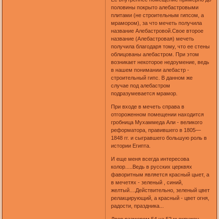
половины покрыто алебастровыми
плитами (не строительным гипсом, а
мрамором), за что мечеть получила
название Алебастровой.Свое второе
название (Алебастровая) мечеть
получила благодаря тому, что ее стены
облицованы алебастром. При этом
возникает некоторое недоумение, ведь
в нашем понимании алебастр -
строительный гипс. В данном же
случае под алебастром
подразумевается мрамор.
При входе в мечеть справа в
отгороженном помещении находится
гробница Мухаммеда Али - великого
реформатора, правившего в 1805—
1848 гг. и сыгравшего большую роль в
истории Египта.
И еще меня всегда интересова
колор.....Ведь в русских церквях
фаворитным является красный цыет, а
в мечетях - зеленый , синий,
желтый....Действительно, зеленый цвет
релакцирующий, а красный - цвет огня,
радости, праздника...