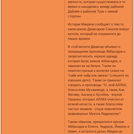
крепости, которая существовала в то
время и находилась между районом
Дайлям и районом Турк с южной
стороны.
Историк Макризи сообщает о тексте,
написанном Джавхаром Сикилли вокруг
купола, который не сохранился до
наших времен.
В этой мечети Джавхар объявил о
прекращении проповеди Аббасидов и
запретил носить черную одежду,
которая была знаком Аббасидов, и
заменил ее на белую. Также он
поменял призыв к молитве (азан) на
"хайя аля хайр иль-амаль" (спешите на
хорошее дело). Также он приказал
говорить в проповеди: "О, мой АЛЛАХ,
благослови Мухаммеда, а также Али,
Фатиму, Хасана и Хусейна - внуков
Пророка, которых АЛЛАХ очистил от
всякой нечисти, а также благослови
чистых имамов - отцов повелителя
правоверных Муизза Лидиниллях".
Таким образом, прекратился призыв
Аббасидов в Египте, Хиджазе, Йемене и
Шаме, и остался в руках Абидов до