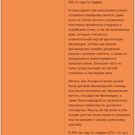
565-го года по хиджре.
В наше время уже невозможно узнать
основную планировку мечети, даже
если на стенах мечети сохранились
некоторые орнаменты и надписи в
куфийском стиле, а так же поломанные
арки, которые считаются
отличительной чертой архитектуры
Фатимидов, потому как многие
фатимидские халифы добавляли
разные строения к мечети, а также ее
неоднократно перестраивали в
прошлых веках. Большая часть из
ныне существующих ее частей
строилась в последние века.
Мечеть Аль-Азхара в своем начале
была центром фатимидской столицы.
Она была построена как официальная
мечеть государства Фатимидов, а
также была кафедрой их религиозного
призыва и символом их духовного
господства. Мысль об обучении в Аль-
Азхаре для них была новой и строилась
она на призыве к своему шиитскому
мазхабу.
В 365-ом году по хиджре (975 г. по хр.)