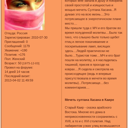
которых мне запала в душу и покорила
своей простотой и изящностью и
мощью мечеть Султана Хасана...Я
думаю это на всю жизнь....Это
потрясающее в энергетичнском плане
место....
Мы пришли туда с МЧ и его братом во
время полуденной молитвы....Было так
Откуда:
Россия
тихо, что слышно было только щебет
Зарегистрирован
: 2010-07-30
Приглашений:
0
птиц и легкое покачиваение и
Сообщений:
1179
поскрипывание ламп, висящих
Уважение:
+190
здесь....Людей практически не
Позитив:
+176
было....Туристов тоже....МЧ и его брат
Пол:
Женский
пошли на молитву, а я насладилась
Возраст:
50
[1975-12-03]
тишиной, присев в проходе на
Провел на форуме:
коврах....Я сидела и смотрела на
14 дней 14 часов
происходящее (ведь я впервые
Последний визит:
присутствовала в мечети во время
2013-04-02 11:49:59
молитвы)...Потрясающе....без
комментариев....
Мечеть султана Хасана в Каире
Старый Каир - сказка арабского
Востока. Многие его дома в
неприкосновенности сохранились с
XVII, а то и с XVI столетия. Над
лабиринтом узких улиц возвышаются